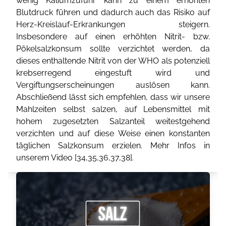
wenig Kaliumzufuhr kann zu einem erhöhten
Blutdruck führen und dadurch auch das Risiko auf
Herz-Kreislauf-Erkrankungen steigern.
Insbesondere auf einen erhöhten Nitrit- bzw.
Pökelsalzkonsum sollte verzichtet werden, da
dieses enthaltende Nitrit von der WHO als potenziell
krebserregend eingestuft wird und
Vergiftungserscheinungen auslösen kann.
Abschließend lässt sich empfehlen, dass wir unsere
Mahlzeiten selbst salzen, auf Lebensmittel mit
hohem zugesetzten Salzanteil weitestgehend
verzichten und auf diese Weise einen konstanten
täglichen Salzkonsum erzielen. Mehr Infos in
unserem Video [
34
,
35
,
36
,
37
,
38
].