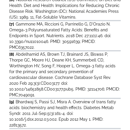
Health. Diet and Health: Implications for Reducing Chronic
Disease Risk. Washington (DC): National Academies Press
(US); 1989. 11, Fat-Soluble Vitamins.
[7]
Gammone MA, Riccioni G, Parrinello G, D'Orazio N.
Omega-3 Polyunsaturated Fatty Acids: Benefits and
Endpoints in Sport. Nutrients. 2018 Dec 27;11(1):46. doi:
10.3390/nu11010046. PMID: 30591639; PMCID:
PMC6357022.
[8]
Abdelhamid AS, Brown TJ, Brainard JS, Biswas P,
Thorpe GC, Moore HJ, Deane KH, Summerbell CD,
Worthington HV, Song F, Hooper L. Omega-3 fatty acids
for the primary and secondary prevention of
cardiovascular disease. Cochrane Database Syst Rev.
2020 Feb 29;3(3):CD003177. doi:
10.1002/14651858.CD003177.pub5. PMID: 32114706; PMCID:
PMC7049091.
[9]
Bhardwaj S, Passi SJ, Misra A. Overview of trans fatty
acids: biochemistry and health effects. Diabetes Metab
Syndr. 2011 Jul-Sep;5(3):161-4. doi:
10.1016/j.dsx.2012.03.002. Epub 2012 May 1. PMID:
22813572.