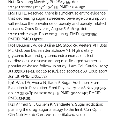
Nutr Rev. 2003 May;61(5 Pt 2):S49-55. doi:
10.1301/nr.2003.may.S49-S55. PMID: 12828192.
[29]
Hu FB. Resolved: there is sufficient scientific evidence
that decreasing sugar-sweetened beverage consumption
will reduce the prevalence of obesity and obesity-related
diseases. Obes Rev. 2013 Aug;14(8):606-19. doi:
10.1111/obr.12040. Epub 2013 Jun 13. PMID: 23763695;
PMCID: PMC5325726.
[30]
Beulens JW, de Bruijne LM, Stolk RP, Peeters PH, Bots
ML, Grobbee DE, van der Schouw YT. High dietary
glycemic load and glycemic index increase risk of
cardiovascular disease among middle-aged women: a
population-based follow-up study. J Am Coll Cardiol. 2007
Jul 3;50(1):14-21. doi: 10.1016/j.jacc.2007.02.068. Epub 2007
Jun 18. PMID: 17601539.
[31]
Wiss DA, Avena N, Rada P. Sugar Addiction: From
Evolution to Revolution. Front Psychiatry. 2018 Nov 7;9:545.
doi: 10.3389/fpsyt.2018.00545. PMID: 30464748; PMCID:
PMC6234835.
[32]
Ahmed SH, Guillem K, Vandaele Y. Sugar addiction:
pushing the drug-sugar analogy to the limit. Curr Opin
Clin Nutr Metab Care. 2013 Jul;16(4):434-9. doi: