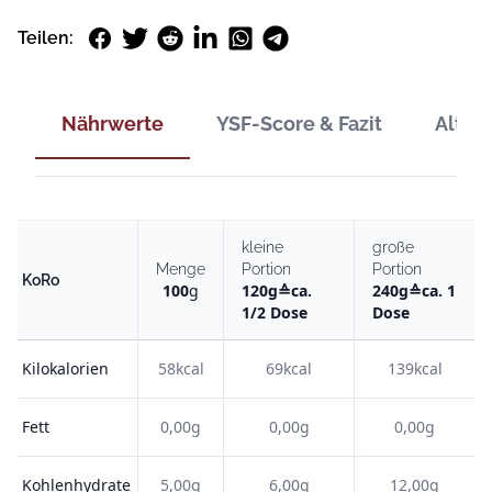
Facebook
Twitter
Reddit
LinkedIn
WhatsApp
Telegram
Teilen:
Nährwerte
YSF-Score & Fazit
Alter
kleine
große
Menge
Portion
Portion
KoRo
100
g
120
g
≙
ca.
240
g
≙
ca. 1
1/2 Dose
Dose
Kilokalorien
58kcal
69kcal
139kcal
Fett
0,00g
0,00g
0,00g
Kohlenhydrate
5,00g
6,00g
12,00g