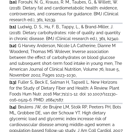
[10]
Forouhi, N. G., Krauss, R. M., Taubes, G., & Willett, W.
(2018). Dietary fat and cardiometabolic health: evidence,
controversies, and consensus for guidance. BMJ (Clinical
research ed.), 361, k2139.
[11]
Ludwig, D. S., Hu, F. B., Tappy, L., & Brand-Miller, J.
(2018). Dietary carbohydrates: role of quality and quantity
in chronic disease. BMJ (Clinical research ed.), 361, k2340.
[12]
G Harvey Anderson, Nicole LA Catherine, Dianne M
Woodend, Thomas MS Wolever, Inverse association
between the effect of carbohydrates on blood glucose
and subsequent short-term food intake in young men, The
American Journal of Clinical Nutrition, Volume 76, Issue 5,
November 2002, Pages 1023–1030,
[13]
Fuller S, Beck E, Salman H, Tapsell L. New Horizons
for the Study of Dietary Fiber and Health: A Review. Plant
Foods Hum Nutr. 2016 Mar;71(1):1-12. doi: 10.1007/s11130-
016-0529-6. PMID: 26847187.
[14]
Beulens JW, de Bruijne LM, Stolk RP, Peeters PH, Bots
ML, Grobbee DE, van der Schouw YT. High dietary
glycemic load and glycemic index increase risk of
cardiovascular disease among middle-aged women: a
population-based follow-up study. J Am Coll Cardiol. 2007