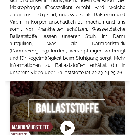
sich und unser Immunsystem, indem die Anzahl der
Makrophagen (Fresszellen) erhöht wird, welche
dafür zuständig sind, ungewünschte Bakterien und
Viren im Körper unschädlich zu machen und uns
somit vor Krankheiten schützen. Wasserlösliche
Ballaststoffe lassen unseren Stuhl im Darm
aufquillen, was die Darmperistaltik
(Darmbewegung) fördert, Verstopfungen vorbeugt
und für Regelmäßigkeit beim Stuhlgang sorgt. Mehr
Informationen zu Ballaststoffen erhältst du in
unserem Video über Ballaststoffe [
21
,
22
,
23
,
24
,
25
,
26
].