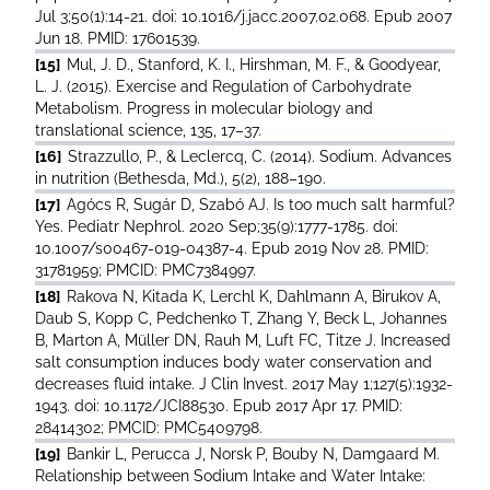
Jul 3;50(1):14-21. doi: 10.1016/j.jacc.2007.02.068. Epub 2007
Jun 18. PMID: 17601539.
[15]
Mul, J. D., Stanford, K. I., Hirshman, M. F., & Goodyear,
L. J. (2015). Exercise and Regulation of Carbohydrate
Metabolism. Progress in molecular biology and
translational science, 135, 17–37.
[16]
Strazzullo, P., & Leclercq, C. (2014). Sodium. Advances
in nutrition (Bethesda, Md.), 5(2), 188–190.
[17]
Agócs R, Sugár D, Szabó AJ. Is too much salt harmful?
Yes. Pediatr Nephrol. 2020 Sep;35(9):1777-1785. doi:
10.1007/s00467-019-04387-4. Epub 2019 Nov 28. PMID:
31781959; PMCID: PMC7384997.
[18]
Rakova N, Kitada K, Lerchl K, Dahlmann A, Birukov A,
Daub S, Kopp C, Pedchenko T, Zhang Y, Beck L, Johannes
B, Marton A, Müller DN, Rauh M, Luft FC, Titze J. Increased
salt consumption induces body water conservation and
decreases fluid intake. J Clin Invest. 2017 May 1;127(5):1932-
1943. doi: 10.1172/JCI88530. Epub 2017 Apr 17. PMID:
28414302; PMCID: PMC5409798.
[19]
Bankir L, Perucca J, Norsk P, Bouby N, Damgaard M.
Relationship between Sodium Intake and Water Intake: