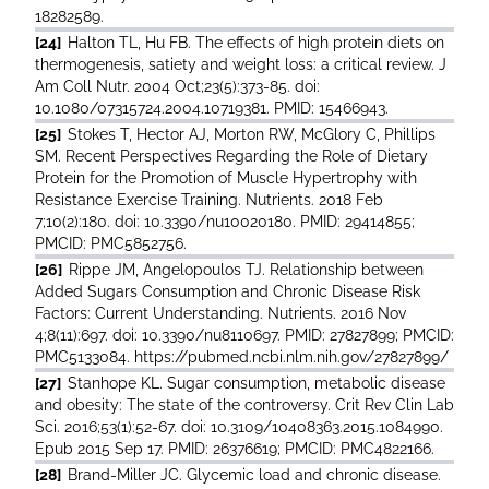
18282589.
[24]
Halton TL, Hu FB. The effects of high protein diets on
thermogenesis, satiety and weight loss: a critical review. J
Am Coll Nutr. 2004 Oct;23(5):373-85. doi:
10.1080/07315724.2004.10719381. PMID: 15466943.
[25]
Stokes T, Hector AJ, Morton RW, McGlory C, Phillips
SM. Recent Perspectives Regarding the Role of Dietary
Protein for the Promotion of Muscle Hypertrophy with
Resistance Exercise Training. Nutrients. 2018 Feb
7;10(2):180. doi: 10.3390/nu10020180. PMID: 29414855;
PMCID: PMC5852756.
[26]
Rippe JM, Angelopoulos TJ. Relationship between
Added Sugars Consumption and Chronic Disease Risk
Factors: Current Understanding. Nutrients. 2016 Nov
4;8(11):697. doi: 10.3390/nu8110697. PMID: 27827899; PMCID:
PMC5133084. https://pubmed.ncbi.nlm.nih.gov/27827899/
[27]
Stanhope KL. Sugar consumption, metabolic disease
and obesity: The state of the controversy. Crit Rev Clin Lab
Sci. 2016;53(1):52-67. doi: 10.3109/10408363.2015.1084990.
Epub 2015 Sep 17. PMID: 26376619; PMCID: PMC4822166.
[28]
Brand-Miller JC. Glycemic load and chronic disease.