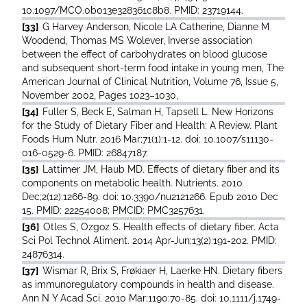
10.1097/MCO.0b013e328361c8b8. PMID: 23719144.
[33]
G Harvey Anderson, Nicole LA Catherine, Dianne M
Woodend, Thomas MS Wolever, Inverse association
between the effect of carbohydrates on blood glucose
and subsequent short-term food intake in young men, The
American Journal of Clinical Nutrition, Volume 76, Issue 5,
November 2002, Pages 1023–1030,
[34]
Fuller S, Beck E, Salman H, Tapsell L. New Horizons
for the Study of Dietary Fiber and Health: A Review. Plant
Foods Hum Nutr. 2016 Mar;71(1):1-12. doi: 10.1007/s11130-
016-0529-6. PMID: 26847187.
[35]
Lattimer JM, Haub MD. Effects of dietary fiber and its
components on metabolic health. Nutrients. 2010
Dec;2(12):1266-89. doi: 10.3390/nu2121266. Epub 2010 Dec
15. PMID: 22254008; PMCID: PMC3257631.
[36]
Otles S, Ozgoz S. Health effects of dietary fiber. Acta
Sci Pol Technol Aliment. 2014 Apr-Jun;13(2):191-202. PMID:
24876314.
[37]
Wismar R, Brix S, Frøkiaer H, Laerke HN. Dietary fibers
as immunoregulatory compounds in health and disease.
Ann N Y Acad Sci. 2010 Mar;1190:70-85. doi: 10.1111/j.1749-