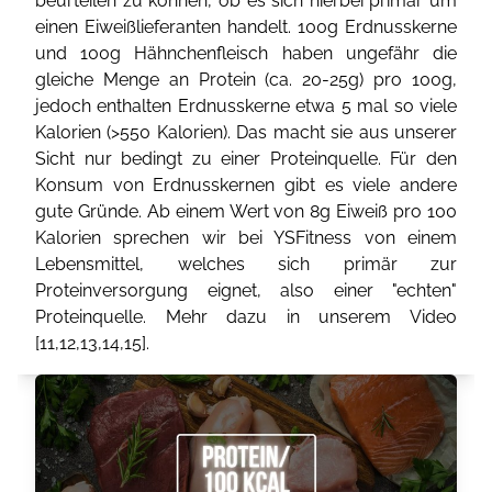
beurteilen zu können, ob es sich hierbei primär um
einen Eiweißlieferanten handelt. 100g Erdnusskerne
und 100g Hähnchenfleisch haben ungefähr die
gleiche Menge an Protein (ca. 20-25g) pro 100g,
jedoch enthalten Erdnusskerne etwa 5 mal so viele
Kalorien (>550 Kalorien). Das macht sie aus unserer
Sicht nur bedingt zu einer Proteinquelle. Für den
Konsum von Erdnusskernen gibt es viele andere
gute Gründe. Ab einem Wert von 8g Eiweiß pro 100
Kalorien sprechen wir bei YSFitness von einem
Lebensmittel, welches sich primär zur
Proteinversorgung eignet, also einer "echten"
Proteinquelle. Mehr dazu in unserem Video
[
11
,
12
,
13
,
14
,
15
].