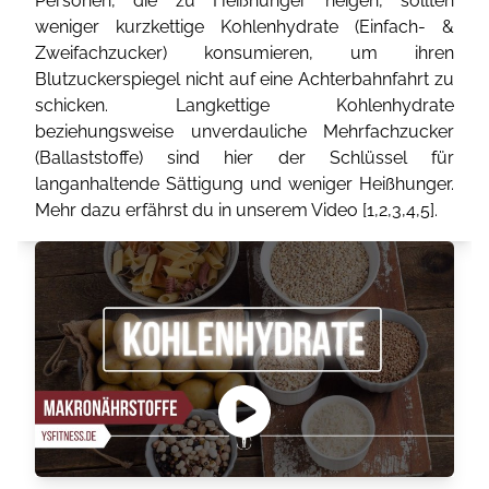
Personen, die zu Heißhunger neigen, sollten
weniger kurzkettige Kohlenhydrate (Einfach- &
Zweifachzucker) konsumieren, um ihren
Blutzuckerspiegel nicht auf eine Achterbahnfahrt zu
schicken. Langkettige Kohlenhydrate
beziehungsweise unverdauliche Mehrfachzucker
(Ballaststoffe) sind hier der Schlüssel für
langanhaltende Sättigung und weniger Heißhunger.
Mehr dazu erfährst du in unserem Video [
1
,
2
,
3
,
4
,
5
].