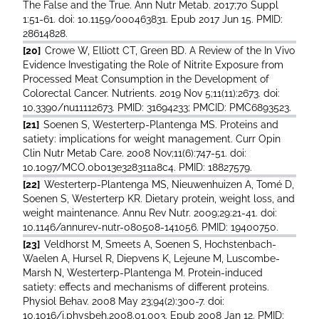
The False and the True. Ann Nutr Metab. 2017;70 Suppl
1:51-61. doi: 10.1159/000463831. Epub 2017 Jun 15. PMID:
28614828.
[20]
Crowe W, Elliott CT, Green BD. A Review of the In Vivo
Evidence Investigating the Role of Nitrite Exposure from
Processed Meat Consumption in the Development of
Colorectal Cancer. Nutrients. 2019 Nov 5;11(11):2673. doi:
10.3390/nu11112673. PMID: 31694233; PMCID: PMC6893523.
[21]
Soenen S, Westerterp-Plantenga MS. Proteins and
satiety: implications for weight management. Curr Opin
Clin Nutr Metab Care. 2008 Nov;11(6):747-51. doi:
10.1097/MCO.0b013e328311a8c4. PMID: 18827579.
[22]
Westerterp-Plantenga MS, Nieuwenhuizen A, Tomé D,
Soenen S, Westerterp KR. Dietary protein, weight loss, and
weight maintenance. Annu Rev Nutr. 2009;29:21-41. doi:
10.1146/annurev-nutr-080508-141056. PMID: 19400750.
[23]
Veldhorst M, Smeets A, Soenen S, Hochstenbach-
Waelen A, Hursel R, Diepvens K, Lejeune M, Luscombe-
Marsh N, Westerterp-Plantenga M. Protein-induced
satiety: effects and mechanisms of different proteins.
Physiol Behav. 2008 May 23;94(2):300-7. doi:
10.1016/j.physbeh.2008.01.003. Epub 2008 Jan 12. PMID: