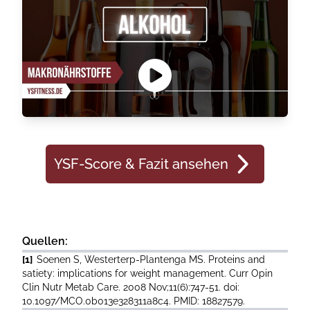
YSF-Score & Fazit ansehen
Quellen:
[1]
Soenen S, Westerterp-Plantenga MS. Proteins and
satiety: implications for weight management. Curr Opin
Clin Nutr Metab Care. 2008 Nov;11(6):747-51. doi:
10.1097/MCO.0b013e328311a8c4. PMID: 18827579.