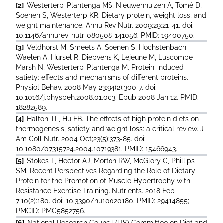
[2]
Westerterp-Plantenga MS, Nieuwenhuizen A, Tomé D,
Soenen S, Westerterp KR. Dietary protein, weight loss, and
weight maintenance. Annu Rev Nutr. 2009;29:21-41. doi:
10.1146/annurev-nutr-080508-141056. PMID: 19400750.
[3]
Veldhorst M, Smeets A, Soenen S, Hochstenbach-
Waelen A, Hursel R, Diepvens K, Lejeune M, Luscombe-
Marsh N, Westerterp-Plantenga M. Protein-induced
satiety: effects and mechanisms of different proteins.
Physiol Behav. 2008 May 23;94(2):300-7. doi:
10.1016/j.physbeh.2008.01.003. Epub 2008 Jan 12. PMID:
18282589.
[4]
Halton TL, Hu FB. The effects of high protein diets on
thermogenesis, satiety and weight loss: a critical review. J
Am Coll Nutr. 2004 Oct;23(5):373-85. doi:
10.1080/07315724.2004.10719381. PMID: 15466943.
[5]
Stokes T, Hector AJ, Morton RW, McGlory C, Phillips
SM. Recent Perspectives Regarding the Role of Dietary
Protein for the Promotion of Muscle Hypertrophy with
Resistance Exercise Training. Nutrients. 2018 Feb
7;10(2):180. doi: 10.3390/nu10020180. PMID: 29414855;
PMCID: PMC5852756.
[6]
National Research Council (US) Committee on Diet and