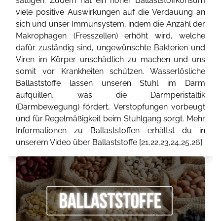
sättigen. Zudem hat ein hoher Ballaststoffkonsum
viele positive Auswirkungen auf die Verdauung an
sich und unser Immunsystem, indem die Anzahl der
Makrophagen (Fresszellen) erhöht wird, welche
dafür zuständig sind, ungewünschte Bakterien und
Viren im Körper unschädlich zu machen und uns
somit vor Krankheiten schützen. Wasserlösliche
Ballaststoffe lassen unseren Stuhl im Darm
aufquillen, was die Darmperistaltik
(Darmbewegung) fördert, Verstopfungen vorbeugt
und für Regelmäßigkeit beim Stuhlgang sorgt. Mehr
Informationen zu Ballaststoffen erhältst du in
unserem Video über Ballaststoffe [
21
,
22
,
23
,
24
,
25
,
26
].