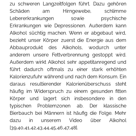
zu schweren Langzeitfolgen führt. Dazu gehören
Schäden am Hirngewebe, schlimme
Lebererkrankungen sowie psychische
Erkrankungen wie Depressionen. Außerdem kann
Alkohol süchtig machen. Wenn er abgebaut wird,
bezieht unser Körper zuerst die Energie aus dem
Abbauprodukt des Alkohols, wodurch unter
anderem unsere Fettverbrennung gestoppt wird.
Außerdem wirkt Alkohol sehr appetitanregend und
führt dadurch oftmals zu einer stark erhöhten
Kalorienzufuhr während und nach dem Konsum. Ein
daraus resultierender Kalorienüberschuss steht
häufig im Widerspruch zu einem gesunden fitten
Körper und lagert sich insbesondere in den
typischen Problemzonen ab. Der klassische
Bierbauch bei Männern ist häufig die Folge. Mehr
dazu in unserem Video über Alkohol
[
39
,
40
,
41
,
42
,
43
,
44
,
45
,
46
,
47
,
48
].