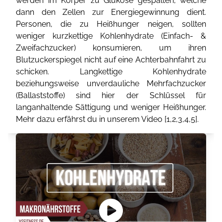
werden im Körper zu Glukose gespalten, welche
dann den Zellen zur Energiegewinnung dient.
Personen, die zu Heißhunger neigen, sollten
weniger kurzkettige Kohlenhydrate (Einfach- &
Zweifachzucker) konsumieren, um ihren
Blutzuckerspiegel nicht auf eine Achterbahnfahrt zu
schicken. Langkettige Kohlenhydrate
beziehungsweise unverdauliche Mehrfachzucker
(Ballaststoffe) sind hier der Schlüssel für
langanhaltende Sättigung und weniger Heißhunger.
Mehr dazu erfährst du in unserem Video [
1
,
2
,
3
,
4
,
5
].