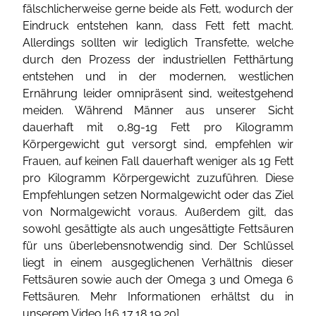
fälschlicherweise gerne beide als Fett, wodurch der
Eindruck entstehen kann, dass Fett fett macht.
Allerdings sollten wir lediglich Transfette, welche
durch den Prozess der industriellen Fetthärtung
entstehen und in der modernen, westlichen
Ernährung leider omnipräsent sind, weitestgehend
meiden. Während Männer aus unserer Sicht
dauerhaft mit 0,8g-1g Fett pro Kilogramm
Körpergewicht gut versorgt sind, empfehlen wir
Frauen, auf keinen Fall dauerhaft weniger als 1g Fett
pro Kilogramm Körpergewicht zuzuführen. Diese
Empfehlungen setzen Normalgewicht oder das Ziel
von Normalgewicht voraus. Außerdem gilt, das
sowohl gesättigte als auch ungesättigte Fettsäuren
für uns überlebensnotwendig sind. Der Schlüssel
liegt in einem ausgeglichenen Verhältnis dieser
Fettsäuren sowie auch der Omega 3 und Omega 6
Fettsäuren. Mehr Informationen erhältst du in
unserem Video [
16
,
17
,
18
,
19
,
20
].