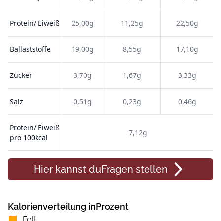
Protein/ Eiweiß
25,00g
11,25g
22,50g
Ballaststoffe
19,00g
8,55g
17,10g
Zucker
3,70g
1,67g
3,33g
Salz
0,51g
0,23g
0,46g
Protein/ Eiweiß
7,12g
pro 100kcal
Hier kannst du
Fragen
stellen
Kalorienverteilung inProzent
Fett