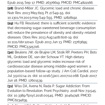
Epub 2015 Sep 17. PMID: 26376619; PMCID: PMC4822166.
[28]
Brand-Miller JC. Glycemic load and chronic disease.
Nutr Rev. 2003 May;61(5 Pt 2):S49-55. doi:
10.1301/nr.2003.may.S49-S55. PMID: 12828192.
[29]
Hu FB. Resolved: there is sufficient scientific evidence
that decreasing sugar-sweetened beverage consumption
will reduce the prevalence of obesity and obesity-related
diseases. Obes Rev. 2013 Aug;14(8):606-19. doi:
10.1111/obr.12040. Epub 2013 Jun 13. PMID: 23763695;
PMCID: PMC5325726.
[30]
Beulens JW, de Bruijne LM, Stolk RP, Peeters PH, Bots
ML, Grobbee DE, van der Schouw YT. High dietary
glycemic load and glycemic index increase risk of
cardiovascular disease among middle-aged women: a
population-based follow-up study. J Am Coll Cardiol. 2007
Jul 3;50(1):14-21. doi: 10.1016/j.jacc.2007.02.068. Epub 2007
Jun 18. PMID: 17601539.
[31]
Wiss DA, Avena N, Rada P. Sugar Addiction: From
Evolution to Revolution. Front Psychiatry. 2018 Nov 7;9:545.
doi: 10.3389/fpsyt.2018.00545. PMID: 30464748; PMCID:
PMC6234835.