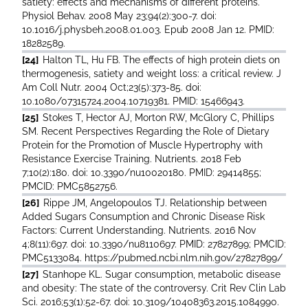
satiety: effects and mechanisms of different proteins.
Physiol Behav. 2008 May 23;94(2):300-7. doi:
10.1016/j.physbeh.2008.01.003. Epub 2008 Jan 12. PMID:
18282589.
[24]
Halton TL, Hu FB. The effects of high protein diets on
thermogenesis, satiety and weight loss: a critical review. J
Am Coll Nutr. 2004 Oct;23(5):373-85. doi:
10.1080/07315724.2004.10719381. PMID: 15466943.
[25]
Stokes T, Hector AJ, Morton RW, McGlory C, Phillips
SM. Recent Perspectives Regarding the Role of Dietary
Protein for the Promotion of Muscle Hypertrophy with
Resistance Exercise Training. Nutrients. 2018 Feb
7;10(2):180. doi: 10.3390/nu10020180. PMID: 29414855;
PMCID: PMC5852756.
[26]
Rippe JM, Angelopoulos TJ. Relationship between
Added Sugars Consumption and Chronic Disease Risk
Factors: Current Understanding. Nutrients. 2016 Nov
4;8(11):697. doi: 10.3390/nu8110697. PMID: 27827899; PMCID:
PMC5133084. https://pubmed.ncbi.nlm.nih.gov/27827899/
[27]
Stanhope KL. Sugar consumption, metabolic disease
and obesity: The state of the controversy. Crit Rev Clin Lab
Sci. 2016;53(1):52-67. doi: 10.3109/10408363.2015.1084990.