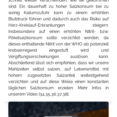
schnell wieder verschwinden, wie sie gekommen
sind. Ein dauerhaft zu hoher Salzkonsum bei zu
wenig Kaliumzufuhr kann zu einem erhöhten
Blutdruck führen und dadurch auch das Risiko auf
Herz-Kreislauf-Erkrankungen steigern.
Insbesondere auf einen erhöhten Nitrit- bzw.
Pökelsalzkonsum sollte verzichtet werden, da
dieses enthaltende Nitrit von der WHO als potenziell
krebserregend eingestuft wird und
Vergiftungserscheinungen auslösen kann.
Abschließend lässt sich empfehlen, dass wir unsere
Mahlzeiten selbst salzen, auf Lebensmittel mit
hohem zugesetzten Salzanteil weitestgehend
verzichten und auf diese Weise einen konstanten
täglichen Salzkonsum erzielen. Mehr Infos in
unserem Video [
34
,
35
,
36
,
37
,
38
].