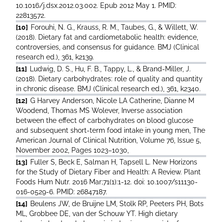
10.1016/j.dsx.2012.03.002. Epub 2012 May 1. PMID:
22813572.
[10]
Forouhi, N. G., Krauss, R. M., Taubes, G., & Willett, W.
(2018). Dietary fat and cardiometabolic health: evidence,
controversies, and consensus for guidance. BMJ (Clinical
research ed.), 361, k2139.
[11]
Ludwig, D. S., Hu, F. B., Tappy, L., & Brand-Miller, J.
(2018). Dietary carbohydrates: role of quality and quantity
in chronic disease. BMJ (Clinical research ed.), 361, k2340.
[12]
G Harvey Anderson, Nicole LA Catherine, Dianne M
Woodend, Thomas MS Wolever, Inverse association
between the effect of carbohydrates on blood glucose
and subsequent short-term food intake in young men, The
American Journal of Clinical Nutrition, Volume 76, Issue 5,
November 2002, Pages 1023–1030,
[13]
Fuller S, Beck E, Salman H, Tapsell L. New Horizons
for the Study of Dietary Fiber and Health: A Review. Plant
Foods Hum Nutr. 2016 Mar;71(1):1-12. doi: 10.1007/s11130-
016-0529-6. PMID: 26847187.
[14]
Beulens JW, de Bruijne LM, Stolk RP, Peeters PH, Bots
ML, Grobbee DE, van der Schouw YT. High dietary