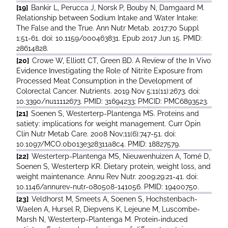
[19]
Bankir L, Perucca J, Norsk P, Bouby N, Damgaard M.
Relationship between Sodium Intake and Water Intake:
The False and the True. Ann Nutr Metab. 2017;70 Suppl
1:51-61. doi: 10.1159/000463831. Epub 2017 Jun 15. PMID:
28614828.
[20]
Crowe W, Elliott CT, Green BD. A Review of the In Vivo
Evidence Investigating the Role of Nitrite Exposure from
Processed Meat Consumption in the Development of
Colorectal Cancer. Nutrients. 2019 Nov 5;11(11):2673. doi:
10.3390/nu11112673. PMID: 31694233; PMCID: PMC6893523.
[21]
Soenen S, Westerterp-Plantenga MS. Proteins and
satiety: implications for weight management. Curr Opin
Clin Nutr Metab Care. 2008 Nov;11(6):747-51. doi:
10.1097/MCO.0b013e328311a8c4. PMID: 18827579.
[22]
Westerterp-Plantenga MS, Nieuwenhuizen A, Tomé D,
Soenen S, Westerterp KR. Dietary protein, weight loss, and
weight maintenance. Annu Rev Nutr. 2009;29:21-41. doi:
10.1146/annurev-nutr-080508-141056. PMID: 19400750.
[23]
Veldhorst M, Smeets A, Soenen S, Hochstenbach-
Waelen A, Hursel R, Diepvens K, Lejeune M, Luscombe-
Marsh N, Westerterp-Plantenga M. Protein-induced