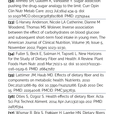
[32]
Ahmed SH, Guillem K, Vandaele Y. Sugar addiction:
pushing the drug-sugar analogy to the limit. Curr Opin
Clin Nutr Metab Care. 2013 Jul;16(4):434-9. doi:
10.1097/MCO.0b013e328361c8b8. PMID: 23719144.
[33]
G Harvey Anderson, Nicole LA Catherine, Dianne M
Woodend, Thomas MS Wolever, Inverse association
between the effect of carbohydrates on blood glucose
and subsequent short-term food intake in young men, The
American Journal of Clinical Nutrition, Volume 76, Issue 5,
November 2002, Pages 1023–1030,
[34]
Fuller S, Beck E, Salman H, Tapsell L. New Horizons
for the Study of Dietary Fiber and Health: A Review. Plant
Foods Hum Nutr. 2016 Mar;71(1):1-12. doi: 10.1007/s11130-
016-0529-6. PMID: 26847187.
[35]
Lattimer JM, Haub MD. Effects of dietary fiber and its
components on metabolic health. Nutrients. 2010
Dec;2(12):1266-89. doi: 10.3390/nu2121266. Epub 2010 Dec
15. PMID: 22254008; PMCID: PMC3257631.
[36]
Otles S, Ozgoz S. Health effects of dietary fiber. Acta
Sci Pol Technol Aliment. 2014 Apr-Jun;13(2):191-202. PMID:
24876314.
[37]
Wismar R, Brix S, Frøkiaer H, Laerke HN. Dietary fibers