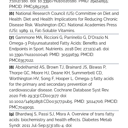
7;10(2):180. doi: 10.3390/nu10020180. PMID: 29414855;
PMCID: PMC5852756.
[6]
National Research Council (US) Committee on Diet and
Health. Diet and Health: Implications for Reducing Chronic
Disease Risk. Washington (DC): National Academies Press
(US); 1989. 11, Fat-Soluble Vitamins.
[7]
Gammone MA, Riccioni G, Parrinello G, D'Orazio N.
Omega-3 Polyunsaturated Fatty Acids: Benefits and
Endpoints in Sport. Nutrients. 2018 Dec 27;11(1):46. doi:
10.3390/nu11010046. PMID: 30591639; PMCID:
PMC6357022.
[8]
Abdelhamid AS, Brown TJ, Brainard JS, Biswas P,
Thorpe GC, Moore HJ, Deane KH, Summerbell CD,
Worthington HV, Song F, Hooper L. Omega-3 fatty acids
for the primary and secondary prevention of
cardiovascular disease. Cochrane Database Syst Rev.
2020 Feb 29;3(3):CD003177. doi:
10.1002/14651858.CD003177.pub5. PMID: 32114706; PMCID:
PMC7049091.
[9]
Bhardwaj S, Passi SJ, Misra A. Overview of trans fatty
acids: biochemistry and health effects. Diabetes Metab
Syndr. 2011 Jul-Sep;5(3):161-4. doi: