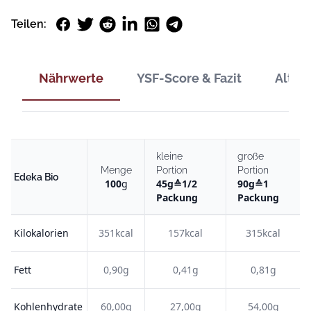
Facebook
Twitter
Reddit
LinkedIn
WhatsApp
Telegram
Teilen:
Nährwerte
YSF-Score & Fazit
Alter
kleine
große
Menge
Portion
Portion
Edeka Bio
100
g
45
g
≙
1/2
90
g
≙
1
Packung
Packung
Kilokalorien
351kcal
157kcal
315kcal
Fett
0,90g
0,41g
0,81g
Kohlenhydrate
60,00g
27,00g
54,00g