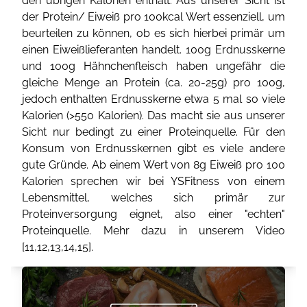
den übrigen Kalorien enthält. Aus unserer Sicht ist
der Protein/ Eiweiß pro 100kcal Wert essenziell, um
beurteilen zu können, ob es sich hierbei primär um
einen Eiweißlieferanten handelt. 100g Erdnusskerne
und 100g Hähnchenfleisch haben ungefähr die
gleiche Menge an Protein (ca. 20-25g) pro 100g,
jedoch enthalten Erdnusskerne etwa 5 mal so viele
Kalorien (>550 Kalorien). Das macht sie aus unserer
Sicht nur bedingt zu einer Proteinquelle. Für den
Konsum von Erdnusskernen gibt es viele andere
gute Gründe. Ab einem Wert von 8g Eiweiß pro 100
Kalorien sprechen wir bei YSFitness von einem
Lebensmittel, welches sich primär zur
Proteinversorgung eignet, also einer "echten"
Proteinquelle. Mehr dazu in unserem Video
[
11
,
12
,
13
,
14
,
15
].