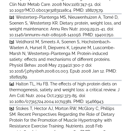
Clin Nutr Metab Care. 2008 Nov;11(6):747-51. doi:
10.1097/MCO.0b013e328311a8c4. PMID: 18827579.
[2]
Westerterp-Plantenga MS, Nieuwenhuizen A, Tomé D,
Soenen S, Westerterp KR. Dietary protein, weight loss, and
weight maintenance. Annu Rev Nutr. 2009;29:21-41. doi:
10.1146/annurev-nutr-080508-141056. PMID: 19400750.
[3]
Veldhorst M, Smeets A, Soenen S, Hochstenbach-
Waelen A, Hursel R, Diepvens K, Lejeune M, Luscombe-
Marsh N, Westerterp-Plantenga M. Protein-induced
satiety: effects and mechanisms of different proteins.
Physiol Behav. 2008 May 23;94(2):300-7. doi:
10.1016/j.physbeh.2008.01.003. Epub 2008 Jan 12. PMID:
18282589.
[4]
Halton TL, Hu FB. The effects of high protein diets on
thermogenesis, satiety and weight loss: a critical review. J
Am Coll Nutr. 2004 Oct;23(5):373-85. doi:
10.1080/07315724.2004.10719381. PMID: 15466943.
[5]
Stokes T, Hector AJ, Morton RW, McGlory C, Phillips
SM. Recent Perspectives Regarding the Role of Dietary
Protein for the Promotion of Muscle Hypertrophy with
Resistance Exercise Training. Nutrients. 2018 Feb