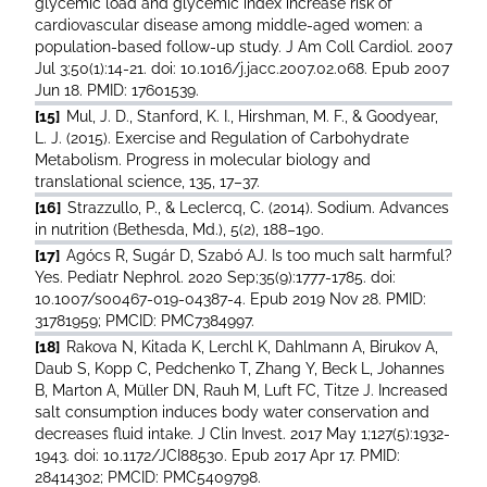
glycemic load and glycemic index increase risk of
cardiovascular disease among middle-aged women: a
population-based follow-up study. J Am Coll Cardiol. 2007
Jul 3;50(1):14-21. doi: 10.1016/j.jacc.2007.02.068. Epub 2007
Jun 18. PMID: 17601539.
[15]
Mul, J. D., Stanford, K. I., Hirshman, M. F., & Goodyear,
L. J. (2015). Exercise and Regulation of Carbohydrate
Metabolism. Progress in molecular biology and
translational science, 135, 17–37.
[16]
Strazzullo, P., & Leclercq, C. (2014). Sodium. Advances
in nutrition (Bethesda, Md.), 5(2), 188–190.
[17]
Agócs R, Sugár D, Szabó AJ. Is too much salt harmful?
Yes. Pediatr Nephrol. 2020 Sep;35(9):1777-1785. doi:
10.1007/s00467-019-04387-4. Epub 2019 Nov 28. PMID:
31781959; PMCID: PMC7384997.
[18]
Rakova N, Kitada K, Lerchl K, Dahlmann A, Birukov A,
Daub S, Kopp C, Pedchenko T, Zhang Y, Beck L, Johannes
B, Marton A, Müller DN, Rauh M, Luft FC, Titze J. Increased
salt consumption induces body water conservation and
decreases fluid intake. J Clin Invest. 2017 May 1;127(5):1932-
1943. doi: 10.1172/JCI88530. Epub 2017 Apr 17. PMID:
28414302; PMCID: PMC5409798.