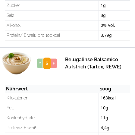
1g
Zucker
3g
Salz
0% Vol.
Alkohol
3,79g
Protein/ Eiweiß pro 100kcal
Belugalinse Balsamico
Score
Aufstrich (Tartex, REWE)
Nährwert
100g
163kcal
Kilokalorien
10g
Fett
11g
Kohlenhydrate
4,4g
Protein/ Eiweiß