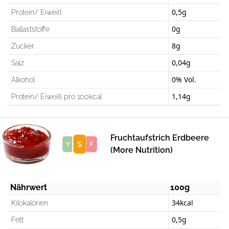
0,5g
Protein/ Eiweiß
0g
Ballaststoffe
8g
Zucker
0,04g
Salz
0% Vol.
Alkohol
1,14g
Protein/ Eiweiß pro 100kcal
Fruchtaufstrich Erdbeere
Score
(More Nutrition)
Nährwert
100g
34kcal
Kilokalorien
0,5g
Fett