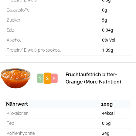
Protein/ Eiweiß
0g
Ballaststoffe
5g
Zucker
0,04g
Salz
0% Vol.
Alkohol
1,39g
Protein/ Eiweiß pro 100kcal
Fruchtaufstrich bitter-
Score
Orange (More Nutrition)
Nährwert
100g
44kcal
Kilokalorien
0,5g
Fett
24g
Kohlenhydrate