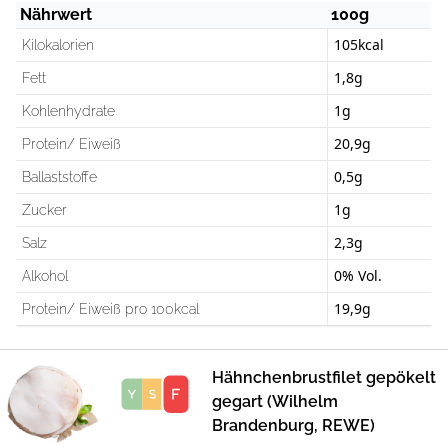
Nährwert
100g
105kcal
Kilokalorien
1,8g
Fett
1g
Kohlenhydrate
20,9g
Protein/ Eiweiß
0,5g
Ballaststoffe
1g
Zucker
2,3g
Salz
0% Vol.
Alkohol
19,9g
Protein/ Eiweiß pro 100kcal
Hähnchenbrustfilet gepökelt
Score
gegart (Wilhelm
Brandenburg, REWE)