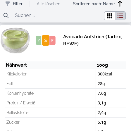
Filter
Alle löschen
Sortieren nach:
Name
Avocado Aufstrich (Tartex,
Score
REWE)
Nährwert
100g
300kcal
Kilokalorien
28g
Fett
7,6g
Kohlenhydrate
3,1g
Protein/ Eiweiß
2,4g
Ballaststoffe
5,1g
Zucker