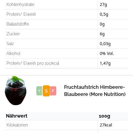
27g
Kohlenhydrate
0,5g
Protein/ Eiweiß
0g
Ballaststoffe
6g
Zucker
0,03g
Salz
0% Vol.
Alkohol
1,47g
Protein/ Eiweiß pro 100kcal
Fruchtaufstrich Himbeere-
Score
Blaubeere (More Nutrition)
Nährwert
100g
27kcal
Kilokalorien