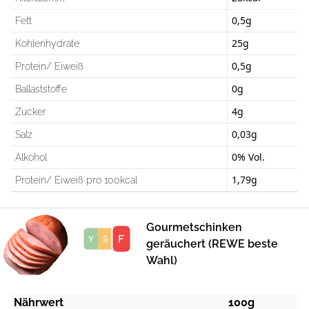
0,5g
Fett
25g
Kohlenhydrate
0,5g
Protein/ Eiweiß
0g
Ballaststoffe
4g
Zucker
0,03g
Salz
0% Vol.
Alkohol
1,79g
Protein/ Eiweiß pro 100kcal
Gourmetschinken
Score
geräuchert (REWE beste
Wahl)
Nährwert
100g