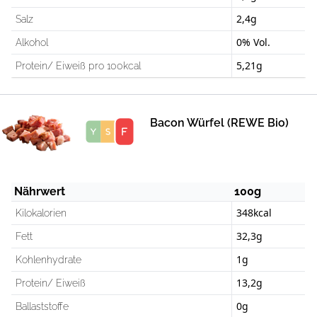
2,4g
Salz
0% Vol.
Alkohol
5,21g
Protein/ Eiweiß pro 100kcal
Bacon Würfel (REWE Bio)
Score
Nährwert
100g
348kcal
Kilokalorien
32,3g
Fett
1g
Kohlenhydrate
13,2g
Protein/ Eiweiß
0g
Ballaststoffe