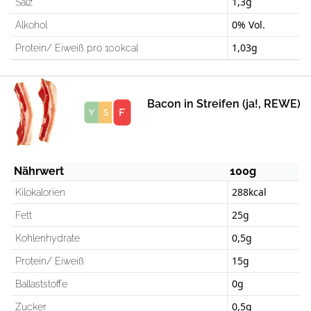
1,3g
Salz
0% Vol.
Alkohol
1,03g
Protein/ Eiweiß pro 100kcal
Bacon in Streifen (ja!, REWE)
Score
Nährwert
100g
288kcal
Kilokalorien
25g
Fett
0,5g
Kohlenhydrate
15g
Protein/ Eiweiß
0g
Ballaststoffe
0,5g
Zucker