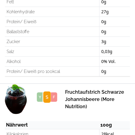
0g
Fett
27g
Kohlenhydrate
0g
Protein/ Eiweiß
0g
Ballaststoffe
3g
Zucker
0,03g
Salz
0% Vol.
Alkohol
0g
Protein/ Eiweiß pro 100kcal
Fruchtaufstrich Schwarze
Score
Johannisbeere (More
Nutrition)
Nährwert
100g
28kcal
Kilokalorien