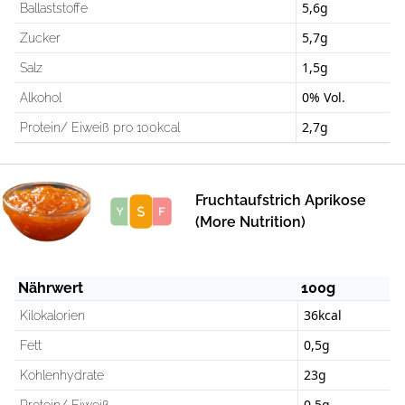
5,6g
Ballaststoffe
5,7g
Zucker
1,5g
Salz
0% Vol.
Alkohol
2,7g
Protein/ Eiweiß pro 100kcal
Fruchtaufstrich Aprikose
Score
(More Nutrition)
Nährwert
100g
36kcal
Kilokalorien
0,5g
Fett
23g
Kohlenhydrate
0,5g