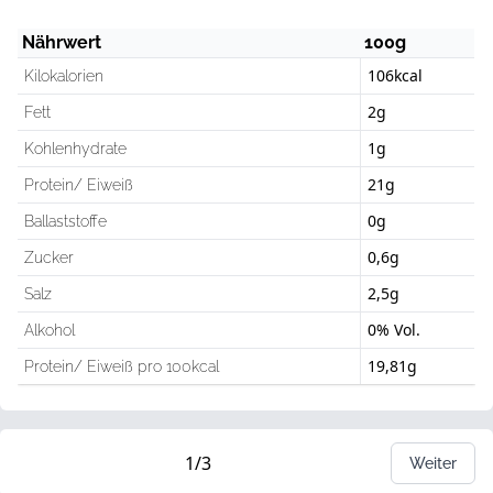
Nährwert
100g
106kcal
Kilokalorien
2g
Fett
1g
Kohlenhydrate
21g
Protein/ Eiweiß
0g
Ballaststoffe
0,6g
Zucker
2,5g
Salz
0% Vol.
Alkohol
19,81g
Protein/ Eiweiß pro 100kcal
1/3
Weiter