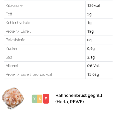
126kcal
Kilokalorien
5g
Fett
1g
Kohlenhydrate
19g
Protein/ Eiweiß
0g
Ballaststoffe
0,9g
Zucker
2,1g
Salz
0% Vol.
Alkohol
15,08g
Protein/ Eiweiß pro 100kcal
Hähnchenbrust gegrillt
Score
(Herta, REWE)