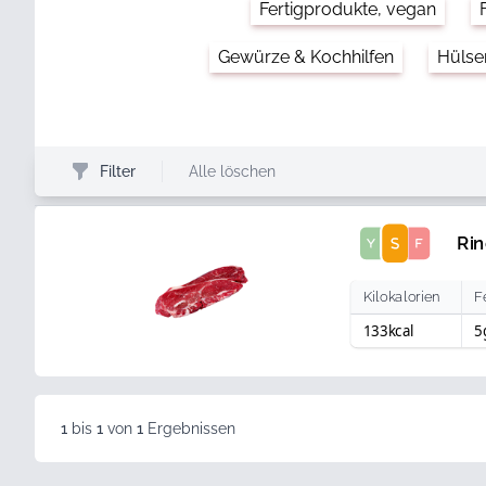
Fertigprodukte, vegan
Gewürze & Kochhilfen
Hülse
Filter
Alle löschen
Score
Rin
Kilokalorien
F
133kcal
5
1
bis
1
von
1
Ergebnissen