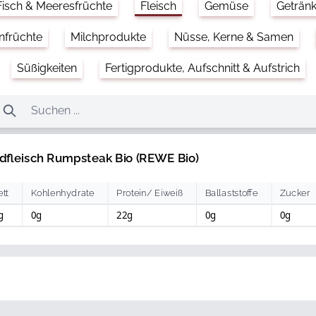
Fisch & Meeresfrüchte
Fleisch
Gemüse
Geträn
nfrüchte
Milchprodukte
Nüsse, Kerne & Samen
Süßigkeiten
Fertigprodukte, Aufschnitt & Aufstrich
dfleisch Rumpsteak Bio (REWE Bio)
ett
Kohlenhydrate
Protein/ Eiweiß
Ballaststoffe
Zucker
g
0g
22g
0g
0g