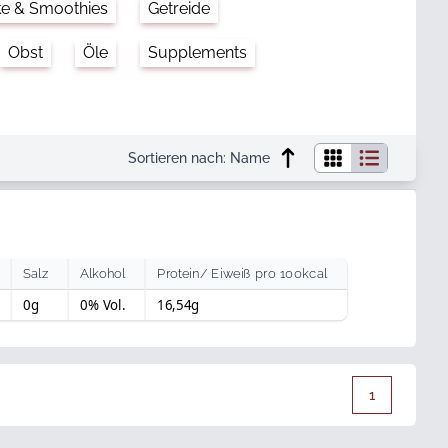
ke & Smoothies
Getreide
Obst
Öle
Supplements
Sortieren nach:
Name
Salz
Alkohol
Protein/ Eiweiß pro 100kcal
0g
0% Vol.
16,54g
1