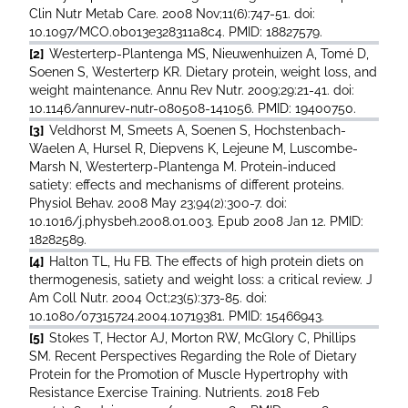
Clin Nutr Metab Care. 2008 Nov;11(6):747-51. doi:
10.1097/MCO.0b013e328311a8c4. PMID: 18827579.
[2]
Westerterp-Plantenga MS, Nieuwenhuizen A, Tomé D,
Soenen S, Westerterp KR. Dietary protein, weight loss, and
weight maintenance. Annu Rev Nutr. 2009;29:21-41. doi:
10.1146/annurev-nutr-080508-141056. PMID: 19400750.
[3]
Veldhorst M, Smeets A, Soenen S, Hochstenbach-
Waelen A, Hursel R, Diepvens K, Lejeune M, Luscombe-
Marsh N, Westerterp-Plantenga M. Protein-induced
satiety: effects and mechanisms of different proteins.
Physiol Behav. 2008 May 23;94(2):300-7. doi:
10.1016/j.physbeh.2008.01.003. Epub 2008 Jan 12. PMID:
18282589.
[4]
Halton TL, Hu FB. The effects of high protein diets on
thermogenesis, satiety and weight loss: a critical review. J
Am Coll Nutr. 2004 Oct;23(5):373-85. doi:
10.1080/07315724.2004.10719381. PMID: 15466943.
[5]
Stokes T, Hector AJ, Morton RW, McGlory C, Phillips
SM. Recent Perspectives Regarding the Role of Dietary
Protein for the Promotion of Muscle Hypertrophy with
Resistance Exercise Training. Nutrients. 2018 Feb