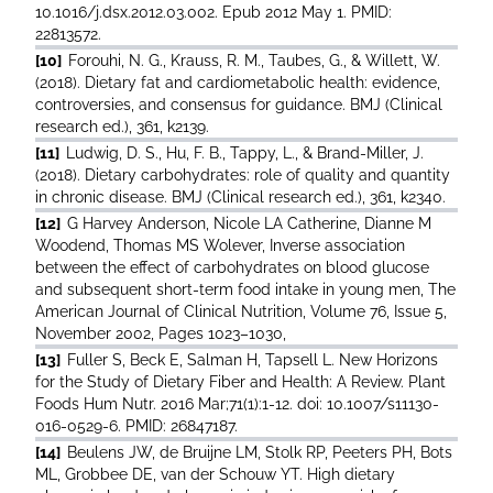
10.1016/j.dsx.2012.03.002. Epub 2012 May 1. PMID:
22813572.
[10]
Forouhi, N. G., Krauss, R. M., Taubes, G., & Willett, W.
(2018). Dietary fat and cardiometabolic health: evidence,
controversies, and consensus for guidance. BMJ (Clinical
research ed.), 361, k2139.
[11]
Ludwig, D. S., Hu, F. B., Tappy, L., & Brand-Miller, J.
(2018). Dietary carbohydrates: role of quality and quantity
in chronic disease. BMJ (Clinical research ed.), 361, k2340.
[12]
G Harvey Anderson, Nicole LA Catherine, Dianne M
Woodend, Thomas MS Wolever, Inverse association
between the effect of carbohydrates on blood glucose
and subsequent short-term food intake in young men, The
American Journal of Clinical Nutrition, Volume 76, Issue 5,
November 2002, Pages 1023–1030,
[13]
Fuller S, Beck E, Salman H, Tapsell L. New Horizons
for the Study of Dietary Fiber and Health: A Review. Plant
Foods Hum Nutr. 2016 Mar;71(1):1-12. doi: 10.1007/s11130-
016-0529-6. PMID: 26847187.
[14]
Beulens JW, de Bruijne LM, Stolk RP, Peeters PH, Bots
ML, Grobbee DE, van der Schouw YT. High dietary