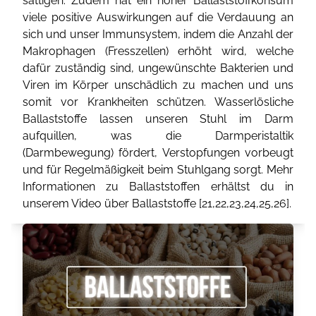
sättigen. Zudem hat ein hoher Ballaststoffkonsum
viele positive Auswirkungen auf die Verdauung an
sich und unser Immunsystem, indem die Anzahl der
Makrophagen (Fresszellen) erhöht wird, welche
dafür zuständig sind, ungewünschte Bakterien und
Viren im Körper unschädlich zu machen und uns
somit vor Krankheiten schützen. Wasserlösliche
Ballaststoffe lassen unseren Stuhl im Darm
aufquillen, was die Darmperistaltik
(Darmbewegung) fördert, Verstopfungen vorbeugt
und für Regelmäßigkeit beim Stuhlgang sorgt. Mehr
Informationen zu Ballaststoffen erhältst du in
unserem Video über Ballaststoffe [
21
,
22
,
23
,
24
,
25
,
26
].