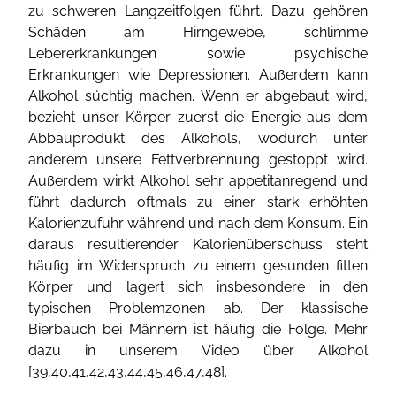
zu schweren Langzeitfolgen führt. Dazu gehören
Schäden am Hirngewebe, schlimme
Lebererkrankungen sowie psychische
Erkrankungen wie Depressionen. Außerdem kann
Alkohol süchtig machen. Wenn er abgebaut wird,
bezieht unser Körper zuerst die Energie aus dem
Abbauprodukt des Alkohols, wodurch unter
anderem unsere Fettverbrennung gestoppt wird.
Außerdem wirkt Alkohol sehr appetitanregend und
führt dadurch oftmals zu einer stark erhöhten
Kalorienzufuhr während und nach dem Konsum. Ein
daraus resultierender Kalorienüberschuss steht
häufig im Widerspruch zu einem gesunden fitten
Körper und lagert sich insbesondere in den
typischen Problemzonen ab. Der klassische
Bierbauch bei Männern ist häufig die Folge. Mehr
dazu in unserem Video über Alkohol
[
39
,
40
,
41
,
42
,
43
,
44
,
45
,
46
,
47
,
48
].