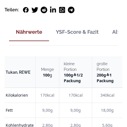
Facebook
Twitter
Reddit
LinkedIn
WhatsApp
Telegram
Teilen:
Nährwerte
YSF-Score & Fazit
Alter
kleine
große
Menge
Portion
Portion
Tukan, REWE
100
g
100
g
≙
1/2
200
g
≙
1
Packung
Packung
Kilokalorien
170kcal
170kcal
340kcal
Fett
9,00g
9,00g
18,00g
Kohlenhydrate
2,80g
2,80g
5,60g