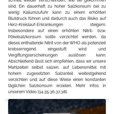
schnell wieder verschwinden, wie sie gekommen
sind. Ein dauerhaft zu hoher Salzkonsum bei zu
wenig Kaliumzufuhr kann zu einem erhöhten
Blutdruck führen und dadurch auch das Risiko auf
Herz-Kreislauf-Erkrankungen steigern.
Insbesondere auf einen erhöhten Nitrit- bzw.
Pökelsalzkonsum sollte verzichtet werden, da
dieses enthaltende Nitrit von der WHO als potenziell
krebserregend eingestuft wird und
Vergiftungserscheinungen auslösen kann.
Abschließend lässt sich empfehlen, dass wir unsere
Mahlzeiten selbst salzen, auf Lebensmittel mit
hohem zugesetzten Salzanteil weitestgehend
verzichten und auf diese Weise einen konstanten
täglichen Salzkonsum erzielen. Mehr Infos in
unserem Video [
34
,
35
,
36
,
37
,
38
].