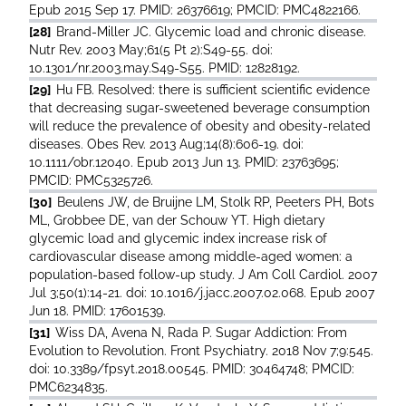
Epub 2015 Sep 17. PMID: 26376619; PMCID: PMC4822166.
[28]
Brand-Miller JC. Glycemic load and chronic disease.
Nutr Rev. 2003 May;61(5 Pt 2):S49-55. doi:
10.1301/nr.2003.may.S49-S55. PMID: 12828192.
[29]
Hu FB. Resolved: there is sufficient scientific evidence
that decreasing sugar-sweetened beverage consumption
will reduce the prevalence of obesity and obesity-related
diseases. Obes Rev. 2013 Aug;14(8):606-19. doi:
10.1111/obr.12040. Epub 2013 Jun 13. PMID: 23763695;
PMCID: PMC5325726.
[30]
Beulens JW, de Bruijne LM, Stolk RP, Peeters PH, Bots
ML, Grobbee DE, van der Schouw YT. High dietary
glycemic load and glycemic index increase risk of
cardiovascular disease among middle-aged women: a
population-based follow-up study. J Am Coll Cardiol. 2007
Jul 3;50(1):14-21. doi: 10.1016/j.jacc.2007.02.068. Epub 2007
Jun 18. PMID: 17601539.
[31]
Wiss DA, Avena N, Rada P. Sugar Addiction: From
Evolution to Revolution. Front Psychiatry. 2018 Nov 7;9:545.
doi: 10.3389/fpsyt.2018.00545. PMID: 30464748; PMCID:
PMC6234835.