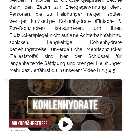
werden im Körper zu Glukose gespalten, welche
dann den Zellen zur Energiegewinnung dient.
Personen, die zu Heißhunger neigen, sollten
weniger kurzkettige Kohlenhydrate (Einfach- &
Zweifachzucker) konsumieren, um ihren
Blutzuckerspiegel nicht auf eine Achterbahnfahrt zu
schicken. Langkettige Kohlenhydrate
beziehungsweise unverdauliche Mehrfachzucker
(Ballaststoffe) sind hier der Schlüssel für
langanhaltende Sättigung und weniger Heißhunger.
Mehr dazu erfährst du in unserem Video [
1
,
2
,
3
,
4
,
5
].