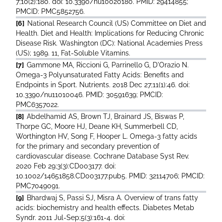
7;10(2):180. doi: 10.3390/nu10020180. PMID: 29414855;
PMCID: PMC5852756.
[6]
National Research Council (US) Committee on Diet and
Health. Diet and Health: Implications for Reducing Chronic
Disease Risk. Washington (DC): National Academies Press
(US); 1989. 11, Fat-Soluble Vitamins.
[7]
Gammone MA, Riccioni G, Parrinello G, D'Orazio N.
Omega-3 Polyunsaturated Fatty Acids: Benefits and
Endpoints in Sport. Nutrients. 2018 Dec 27;11(1):46. doi:
10.3390/nu11010046. PMID: 30591639; PMCID:
PMC6357022.
[8]
Abdelhamid AS, Brown TJ, Brainard JS, Biswas P,
Thorpe GC, Moore HJ, Deane KH, Summerbell CD,
Worthington HV, Song F, Hooper L. Omega-3 fatty acids
for the primary and secondary prevention of
cardiovascular disease. Cochrane Database Syst Rev.
2020 Feb 29;3(3):CD003177. doi:
10.1002/14651858.CD003177.pub5. PMID: 32114706; PMCID:
PMC7049091.
[9]
Bhardwaj S, Passi SJ, Misra A. Overview of trans fatty
acids: biochemistry and health effects. Diabetes Metab
Syndr. 2011 Jul-Sep;5(3):161-4. doi: