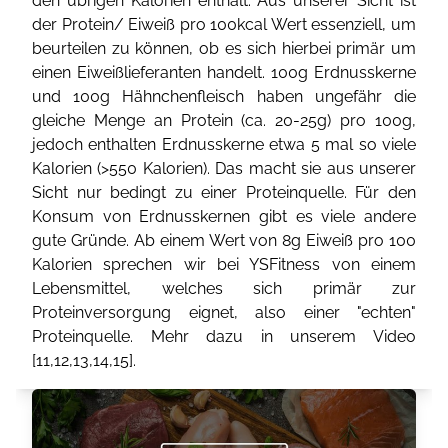
den übrigen Kalorien enthält. Aus unserer Sicht ist
der Protein/ Eiweiß pro 100kcal Wert essenziell, um
beurteilen zu können, ob es sich hierbei primär um
einen Eiweißlieferanten handelt. 100g Erdnusskerne
und 100g Hähnchenfleisch haben ungefähr die
gleiche Menge an Protein (ca. 20-25g) pro 100g,
jedoch enthalten Erdnusskerne etwa 5 mal so viele
Kalorien (>550 Kalorien). Das macht sie aus unserer
Sicht nur bedingt zu einer Proteinquelle. Für den
Konsum von Erdnusskernen gibt es viele andere
gute Gründe. Ab einem Wert von 8g Eiweiß pro 100
Kalorien sprechen wir bei YSFitness von einem
Lebensmittel, welches sich primär zur
Proteinversorgung eignet, also einer "echten"
Proteinquelle. Mehr dazu in unserem Video
[
11
,
12
,
13
,
14
,
15
].