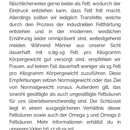
fälschlicherweise gerne beide als Fett, wodurch der
Eindruck entstehen kann, dass Fett fett macht.
Allerdings sollten wir lediglich Transfette, welche
durch den Prozess der industriellen Fetthärtung
entstehen und in der modernen, westlichen
Ernährung leider omnipräsent sind, weitestgehend
meiden. Während Männer aus unserer Sicht
dauerhaft mit 0,8g-1g Fett pro Kilogramm
Körpergewicht gut versorgt sind, empfehlen wir
Frauen, auf keinen Fall dauerhaft weniger als 1g Fett
pro Kilogramm Körpergewicht zuzuführen. Diese
Empfehlungen setzen Normalgewicht oder das Ziel
von Normalgewicht voraus. Außerdem gilt, das
sowohl gesättigte als auch ungesättigte Fettsäuren
für uns überlebensnotwendig sind. Der Schlüssel
liegt in einem ausgeglichenen Verhältnis dieser
Fettsäuren sowie auch der Omega 3 und Omega 6
Fettsäuren. Mehr Informationen erhältst du in
unserem Video [
16
,
17
,
18
,
19
,
20
].