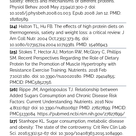
satiety: effects and mechanisms of different proteins.
Physiol Behav. 2008 May 23;94(2):300-7. doi:
10.1016/j.physbeh.2008.01.003. Epub 2008 Jan 12. PMID:
18282589.
[24]
Halton TL, Hu FB. The effects of high protein diets on
thermogenesis, satiety and weight loss: a critical review. J
Am Coll Nutr. 2004 Oct;23(5):373-85. doi:
10.1080/07315724.2004.10719381. PMID: 15466943.
[25]
Stokes T, Hector AJ, Morton RW, McGlory C, Phillips
SM. Recent Perspectives Regarding the Role of Dietary
Protein for the Promotion of Muscle Hypertrophy with
Resistance Exercise Training. Nutrients. 2018 Feb
7;10(2):180. doi: 10.3390/nu10020180. PMID: 29414855;
PMCID: PMC5852756.
[26]
Rippe JM, Angelopoulos TJ. Relationship between
Added Sugars Consumption and Chronic Disease Risk
Factors: Current Understanding. Nutrients. 2016 Nov
4;8(11):697. doi: 10.3390/nu8110697. PMID: 27827899; PMCID:
PMC5133084. https://pubmed.ncbi.nlm.nih.gov/27827899/
[27]
Stanhope KL. Sugar consumption, metabolic disease
and obesity: The state of the controversy. Crit Rev Clin Lab
Sci. 2016;53(1):52-67. doi: 10.3109/10408363.2015.1084990.