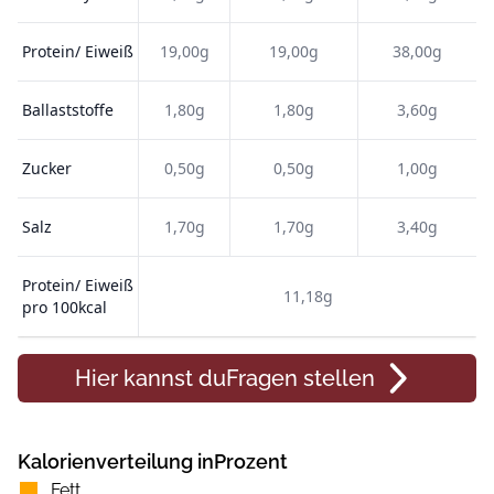
Protein/ Eiweiß
19,00g
19,00g
38,00g
Ballaststoffe
1,80g
1,80g
3,60g
Zucker
0,50g
0,50g
1,00g
Salz
1,70g
1,70g
3,40g
Protein/ Eiweiß
11,18g
pro 100kcal
Hier kannst du
Fragen
stellen
Kalorienverteilung inProzent
Fett