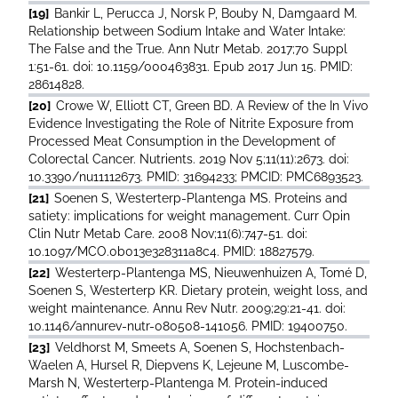
[19]
Bankir L, Perucca J, Norsk P, Bouby N, Damgaard M.
Relationship between Sodium Intake and Water Intake:
The False and the True. Ann Nutr Metab. 2017;70 Suppl
1:51-61. doi: 10.1159/000463831. Epub 2017 Jun 15. PMID:
28614828.
[20]
Crowe W, Elliott CT, Green BD. A Review of the In Vivo
Evidence Investigating the Role of Nitrite Exposure from
Processed Meat Consumption in the Development of
Colorectal Cancer. Nutrients. 2019 Nov 5;11(11):2673. doi:
10.3390/nu11112673. PMID: 31694233; PMCID: PMC6893523.
[21]
Soenen S, Westerterp-Plantenga MS. Proteins and
satiety: implications for weight management. Curr Opin
Clin Nutr Metab Care. 2008 Nov;11(6):747-51. doi:
10.1097/MCO.0b013e328311a8c4. PMID: 18827579.
[22]
Westerterp-Plantenga MS, Nieuwenhuizen A, Tomé D,
Soenen S, Westerterp KR. Dietary protein, weight loss, and
weight maintenance. Annu Rev Nutr. 2009;29:21-41. doi:
10.1146/annurev-nutr-080508-141056. PMID: 19400750.
[23]
Veldhorst M, Smeets A, Soenen S, Hochstenbach-
Waelen A, Hursel R, Diepvens K, Lejeune M, Luscombe-
Marsh N, Westerterp-Plantenga M. Protein-induced