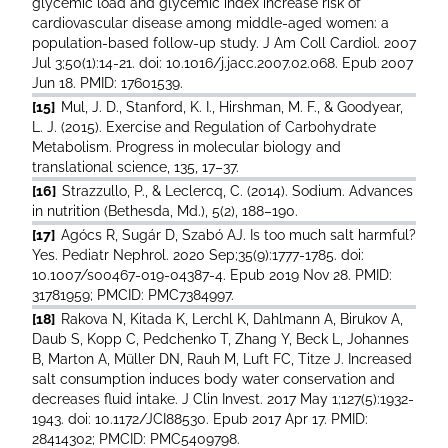
glycemic load and glycemic index increase risk of
cardiovascular disease among middle-aged women: a
population-based follow-up study. J Am Coll Cardiol. 2007
Jul 3;50(1):14-21. doi: 10.1016/j.jacc.2007.02.068. Epub 2007
Jun 18. PMID: 17601539.
[15]
Mul, J. D., Stanford, K. I., Hirshman, M. F., & Goodyear,
L. J. (2015). Exercise and Regulation of Carbohydrate
Metabolism. Progress in molecular biology and
translational science, 135, 17–37.
[16]
Strazzullo, P., & Leclercq, C. (2014). Sodium. Advances
in nutrition (Bethesda, Md.), 5(2), 188–190.
[17]
Agócs R, Sugár D, Szabó AJ. Is too much salt harmful?
Yes. Pediatr Nephrol. 2020 Sep;35(9):1777-1785. doi:
10.1007/s00467-019-04387-4. Epub 2019 Nov 28. PMID:
31781959; PMCID: PMC7384997.
[18]
Rakova N, Kitada K, Lerchl K, Dahlmann A, Birukov A,
Daub S, Kopp C, Pedchenko T, Zhang Y, Beck L, Johannes
B, Marton A, Müller DN, Rauh M, Luft FC, Titze J. Increased
salt consumption induces body water conservation and
decreases fluid intake. J Clin Invest. 2017 May 1;127(5):1932-
1943. doi: 10.1172/JCI88530. Epub 2017 Apr 17. PMID:
28414302; PMCID: PMC5409798.