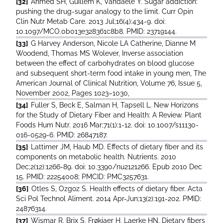
[32]
Ahmed SH, Guillem K, Vandaele Y. Sugar addiction:
pushing the drug-sugar analogy to the limit. Curr Opin
Clin Nutr Metab Care. 2013 Jul;16(4):434-9. doi:
10.1097/MCO.0b013e328361c8b8. PMID: 23719144.
[33]
G Harvey Anderson, Nicole LA Catherine, Dianne M
Woodend, Thomas MS Wolever, Inverse association
between the effect of carbohydrates on blood glucose
and subsequent short-term food intake in young men, The
American Journal of Clinical Nutrition, Volume 76, Issue 5,
November 2002, Pages 1023–1030,
[34]
Fuller S, Beck E, Salman H, Tapsell L. New Horizons
for the Study of Dietary Fiber and Health: A Review. Plant
Foods Hum Nutr. 2016 Mar;71(1):1-12. doi: 10.1007/s11130-
016-0529-6. PMID: 26847187.
[35]
Lattimer JM, Haub MD. Effects of dietary fiber and its
components on metabolic health. Nutrients. 2010
Dec;2(12):1266-89. doi: 10.3390/nu2121266. Epub 2010 Dec
15. PMID: 22254008; PMCID: PMC3257631.
[36]
Otles S, Ozgoz S. Health effects of dietary fiber. Acta
Sci Pol Technol Aliment. 2014 Apr-Jun;13(2):191-202. PMID:
24876314.
[37]
Wismar R, Brix S, Frøkiaer H, Laerke HN. Dietary fibers