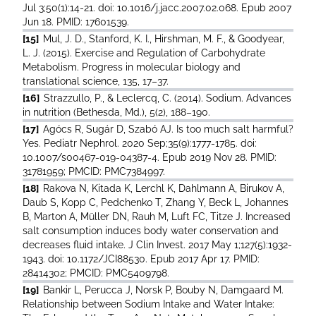
Jul 3;50(1):14-21. doi: 10.1016/j.jacc.2007.02.068. Epub 2007
Jun 18. PMID: 17601539.
[15]
Mul, J. D., Stanford, K. I., Hirshman, M. F., & Goodyear,
L. J. (2015). Exercise and Regulation of Carbohydrate
Metabolism. Progress in molecular biology and
translational science, 135, 17–37.
[16]
Strazzullo, P., & Leclercq, C. (2014). Sodium. Advances
in nutrition (Bethesda, Md.), 5(2), 188–190.
[17]
Agócs R, Sugár D, Szabó AJ. Is too much salt harmful?
Yes. Pediatr Nephrol. 2020 Sep;35(9):1777-1785. doi:
10.1007/s00467-019-04387-4. Epub 2019 Nov 28. PMID:
31781959; PMCID: PMC7384997.
[18]
Rakova N, Kitada K, Lerchl K, Dahlmann A, Birukov A,
Daub S, Kopp C, Pedchenko T, Zhang Y, Beck L, Johannes
B, Marton A, Müller DN, Rauh M, Luft FC, Titze J. Increased
salt consumption induces body water conservation and
decreases fluid intake. J Clin Invest. 2017 May 1;127(5):1932-
1943. doi: 10.1172/JCI88530. Epub 2017 Apr 17. PMID:
28414302; PMCID: PMC5409798.
[19]
Bankir L, Perucca J, Norsk P, Bouby N, Damgaard M.
Relationship between Sodium Intake and Water Intake: