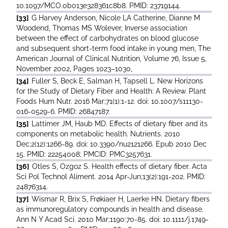
10.1097/MCO.0b013e328361c8b8. PMID: 23719144.
[33]
G Harvey Anderson, Nicole LA Catherine, Dianne M
Woodend, Thomas MS Wolever, Inverse association
between the effect of carbohydrates on blood glucose
and subsequent short-term food intake in young men, The
American Journal of Clinical Nutrition, Volume 76, Issue 5,
November 2002, Pages 1023–1030,
[34]
Fuller S, Beck E, Salman H, Tapsell L. New Horizons
for the Study of Dietary Fiber and Health: A Review. Plant
Foods Hum Nutr. 2016 Mar;71(1):1-12. doi: 10.1007/s11130-
016-0529-6. PMID: 26847187.
[35]
Lattimer JM, Haub MD. Effects of dietary fiber and its
components on metabolic health. Nutrients. 2010
Dec;2(12):1266-89. doi: 10.3390/nu2121266. Epub 2010 Dec
15. PMID: 22254008; PMCID: PMC3257631.
[36]
Otles S, Ozgoz S. Health effects of dietary fiber. Acta
Sci Pol Technol Aliment. 2014 Apr-Jun;13(2):191-202. PMID:
24876314.
[37]
Wismar R, Brix S, Frøkiaer H, Laerke HN. Dietary fibers
as immunoregulatory compounds in health and disease.
Ann N Y Acad Sci. 2010 Mar;1190:70-85. doi: 10.1111/j.1749-