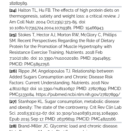
18282589.
[24]
Halton TL, Hu FB. The effects of high protein diets on
thermogenesis, satiety and weight loss: a critical review. J
Am Coll Nutr. 2004 Oct;23(5):373-85. doi:
10.1080/07315724.2004.10719381. PMID: 15466943.
[25]
Stokes T, Hector AJ, Morton RW, McGlory C, Phillips
SM. Recent Perspectives Regarding the Role of Dietary
Protein for the Promotion of Muscle Hypertrophy with
Resistance Exercise Training. Nutrients. 2018 Feb
7;10(2):180. doi: 10.3390/nu10020180. PMID: 29414855;
PMCID: PMC5852756.
[26]
Rippe JM, Angelopoulos TJ. Relationship between
Added Sugars Consumption and Chronic Disease Risk
Factors: Current Understanding. Nutrients. 2016 Nov
4;8(11):697. doi: 10.3390/nu8110697. PMID: 27827899; PMCID:
PMC5133084. https://pubmed.ncbi.nlm.nih.gov/27827899/
[27]
Stanhope KL. Sugar consumption, metabolic disease
and obesity: The state of the controversy. Crit Rev Clin Lab
Sci. 2016;53(1):52-67. doi: 10.3109/10408363.2015.1084990.
Epub 2015 Sep 17. PMID: 26376619; PMCID: PMC4822166.
[28]
Brand-Miller JC. Glycemic load and chronic disease.