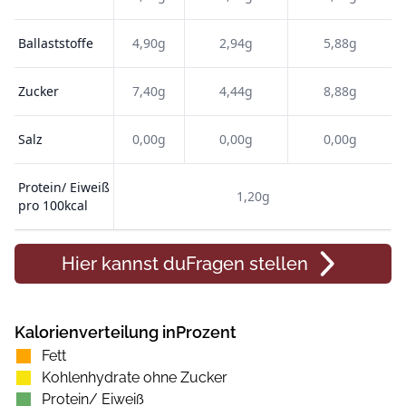
Ballaststoffe
4,90g
2,94g
5,88g
Zucker
7,40g
4,44g
8,88g
Salz
0,00g
0,00g
0,00g
Protein/ Eiweiß
1,20g
pro 100kcal
Hier kannst du
Fragen
stellen
Kalorienverteilung inProzent
Fett
Kohlenhydrate ohne Zucker
Protein/ Eiweiß