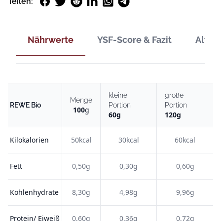
Facebook
Twitter
Reddit
LinkedIn
WhatsApp
Telegram
Teilen:
Nährwerte
YSF-Score & Fazit
Alter
kleine
große
Menge
REWE Bio
Portion
Portion
100
g
60
g
120
g
Kilokalorien
50kcal
30kcal
60kcal
Fett
0,50g
0,30g
0,60g
Kohlenhydrate
8,30g
4,98g
9,96g
Protein/ Eiweiß
0,60g
0,36g
0,72g