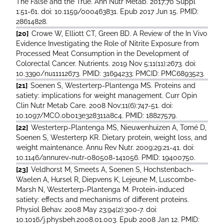
The False and the True. Ann Nutr Metab. 2017;70 Suppl
1:51-61. doi: 10.1159/000463831. Epub 2017 Jun 15. PMID:
28614828.
[20]
Crowe W, Elliott CT, Green BD. A Review of the In Vivo
Evidence Investigating the Role of Nitrite Exposure from
Processed Meat Consumption in the Development of
Colorectal Cancer. Nutrients. 2019 Nov 5;11(11):2673. doi:
10.3390/nu11112673. PMID: 31694233; PMCID: PMC6893523.
[21]
Soenen S, Westerterp-Plantenga MS. Proteins and
satiety: implications for weight management. Curr Opin
Clin Nutr Metab Care. 2008 Nov;11(6):747-51. doi:
10.1097/MCO.0b013e328311a8c4. PMID: 18827579.
[22]
Westerterp-Plantenga MS, Nieuwenhuizen A, Tomé D,
Soenen S, Westerterp KR. Dietary protein, weight loss, and
weight maintenance. Annu Rev Nutr. 2009;29:21-41. doi:
10.1146/annurev-nutr-080508-141056. PMID: 19400750.
[23]
Veldhorst M, Smeets A, Soenen S, Hochstenbach-
Waelen A, Hursel R, Diepvens K, Lejeune M, Luscombe-
Marsh N, Westerterp-Plantenga M. Protein-induced
satiety: effects and mechanisms of different proteins.
Physiol Behav. 2008 May 23;94(2):300-7. doi:
10.1016/j.physbeh.2008.01.003. Epub 2008 Jan 12. PMID: