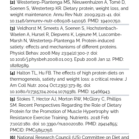
[2]
Westerterp-Plantenga MS, Nieuwenhuizen A, Tomé D,
Soenen S, Westerterp KR. Dietary protein, weight loss, and
weight maintenance. Annu Rev Nutr. 2009;29:21-41. doi:
10.1146/annurev-nutr-080508-141056. PMID: 19400750.
[3]
Veldhorst M, Smeets A, Soenen S, Hochstenbach-
Waelen A, Hursel R, Diepvens K, Lejeune M, Luscombe-
Marsh N, Westerterp-Plantenga M. Protein-induced
satiety: effects and mechanisms of different proteins.
Physiol Behav. 2008 May 23;94(2):300-7. doi:
10.1016/j.physbeh.2008.01.003. Epub 2008 Jan 12. PMID:
18282589.
[4]
Halton TL, Hu FB. The effects of high protein diets on
thermogenesis, satiety and weight loss: a critical review. J
Am Coll Nutr. 2004 Oct;23(5):373-85. doi:
10.1080/07315724.2004.10719381. PMID: 15466943.
[5]
Stokes T, Hector AJ, Morton RW, McGlory C, Phillips
SM. Recent Perspectives Regarding the Role of Dietary
Protein for the Promotion of Muscle Hypertrophy with
Resistance Exercise Training. Nutrients. 2018 Feb
7;10(2):180. doi: 10.3390/nu10020180. PMID: 29414855;
PMCID: PMC5852756.
[6]
National Research Council (US) Committee on Diet and