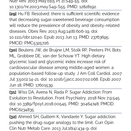
Nutr Rev. 2003 May;61(5 Pt 2):S49-55. doi:
10.1301/nr.2003.may.S49-S55. PMID: 12828192.
[29]
Hu FB. Resolved: there is sufficient scientific evidence
that decreasing sugar-sweetened beverage consumption
will reduce the prevalence of obesity and obesity-related
diseases. Obes Rev. 2013 Aug;14(8):606-19. doi:
10.1111/obr.12040. Epub 2013 Jun 13. PMID: 23763695;
PMCID: PMC5325726.
[30]
Beulens JW, de Bruijne LM, Stolk RP, Peeters PH, Bots
ML, Grobbee DE, van der Schouw YT. High dietary
glycemic load and glycemic index increase risk of
cardiovascular disease among middle-aged women: a
population-based follow-up study. J Am Coll Cardiol. 2007
Jul 3;50(1):14-21. doi: 10.1016/j.jacc.2007.02.068. Epub 2007
Jun 18. PMID: 17601539.
[31]
Wiss DA, Avena N, Rada P. Sugar Addiction: From
Evolution to Revolution. Front Psychiatry. 2018 Nov 7;9:545.
doi: 10.3389/fpsyt.2018.00545. PMID: 30464748; PMCID:
PMC6234835.
[32]
Ahmed SH, Guillem K, Vandaele Y. Sugar addiction:
pushing the drug-sugar analogy to the limit. Curr Opin
Clin Nutr Metab Care. 2013 Jul;16(4):434-9. doi: