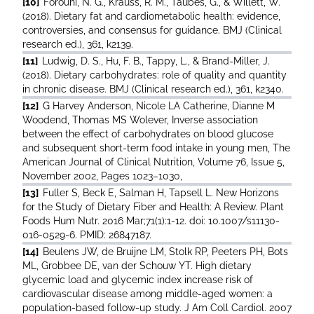
[10]
Forouhi, N. G., Krauss, R. M., Taubes, G., & Willett, W.
(2018). Dietary fat and cardiometabolic health: evidence,
controversies, and consensus for guidance. BMJ (Clinical
research ed.), 361, k2139.
[11]
Ludwig, D. S., Hu, F. B., Tappy, L., & Brand-Miller, J.
(2018). Dietary carbohydrates: role of quality and quantity
in chronic disease. BMJ (Clinical research ed.), 361, k2340.
[12]
G Harvey Anderson, Nicole LA Catherine, Dianne M
Woodend, Thomas MS Wolever, Inverse association
between the effect of carbohydrates on blood glucose
and subsequent short-term food intake in young men, The
American Journal of Clinical Nutrition, Volume 76, Issue 5,
November 2002, Pages 1023–1030,
[13]
Fuller S, Beck E, Salman H, Tapsell L. New Horizons
for the Study of Dietary Fiber and Health: A Review. Plant
Foods Hum Nutr. 2016 Mar;71(1):1-12. doi: 10.1007/s11130-
016-0529-6. PMID: 26847187.
[14]
Beulens JW, de Bruijne LM, Stolk RP, Peeters PH, Bots
ML, Grobbee DE, van der Schouw YT. High dietary
glycemic load and glycemic index increase risk of
cardiovascular disease among middle-aged women: a
population-based follow-up study. J Am Coll Cardiol. 2007