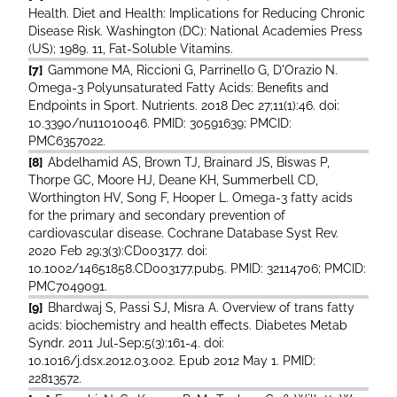
Health. Diet and Health: Implications for Reducing Chronic
Disease Risk. Washington (DC): National Academies Press
(US); 1989. 11, Fat-Soluble Vitamins.
[7]
Gammone MA, Riccioni G, Parrinello G, D'Orazio N.
Omega-3 Polyunsaturated Fatty Acids: Benefits and
Endpoints in Sport. Nutrients. 2018 Dec 27;11(1):46. doi:
10.3390/nu11010046. PMID: 30591639; PMCID:
PMC6357022.
[8]
Abdelhamid AS, Brown TJ, Brainard JS, Biswas P,
Thorpe GC, Moore HJ, Deane KH, Summerbell CD,
Worthington HV, Song F, Hooper L. Omega-3 fatty acids
for the primary and secondary prevention of
cardiovascular disease. Cochrane Database Syst Rev.
2020 Feb 29;3(3):CD003177. doi:
10.1002/14651858.CD003177.pub5. PMID: 32114706; PMCID:
PMC7049091.
[9]
Bhardwaj S, Passi SJ, Misra A. Overview of trans fatty
acids: biochemistry and health effects. Diabetes Metab
Syndr. 2011 Jul-Sep;5(3):161-4. doi:
10.1016/j.dsx.2012.03.002. Epub 2012 May 1. PMID:
22813572.