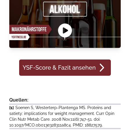
YSF-Score & Fazit ansehen
Quellen:
[1]
Soenen S, Westerterp-Plantenga MS. Proteins and
satiety: implications for weight management. Curr Opin
Clin Nutr Metab Care. 2008 Nov;11(6):747-51. doi:
10.1097/MCO.0b013e328311a8c4. PMID: 18827579.