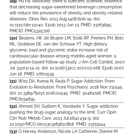
[29]
Hu FB. Resolved: there is sufficient scientific evidence
that decreasing sugar-sweetened beverage consumption
will reduce the prevalence of obesity and obesity-related
diseases. Obes Rev. 2013 Aug;14(8):606-19. doi:
10.1111/obr.12040. Epub 2013 Jun 13. PMID: 23763695;
PMCID: PMC5325726.
[30]
Beulens JW, de Bruijne LM, Stolk RP, Peeters PH, Bots
ML, Grobbee DE, van der Schouw YT. High dietary
glycemic load and glycemic index increase risk of
cardiovascular disease among middle-aged women: a
population-based follow-up study. J Am Coll Cardiol. 2007
Jul 3;50(1):14-21. doi: 10.1016/j.jacc.2007.02.068. Epub 2007
Jun 18. PMID: 17601539.
[31]
Wiss DA, Avena N, Rada P. Sugar Addiction: From
Evolution to Revolution. Front Psychiatry. 2018 Nov 7;9:545.
doi: 10.3389/fpsyt.2018.00545. PMID: 30464748; PMCID:
PMC6234835.
[32]
Ahmed SH, Guillem K, Vandaele Y. Sugar addiction:
pushing the drug-sugar analogy to the limit. Curr Opin
Clin Nutr Metab Care. 2013 Jul;16(4):434-9. doi:
10.1097/MCO.0b013e328361c8b8. PMID: 23719144.
[33]
G Harvey Anderson, Nicole LA Catherine, Dianne M