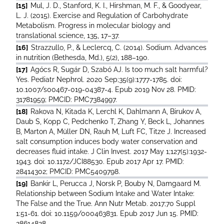
[15]
Mul, J. D., Stanford, K. I., Hirshman, M. F., & Goodyear,
L. J. (2015). Exercise and Regulation of Carbohydrate
Metabolism. Progress in molecular biology and
translational science, 135, 17–37.
[16]
Strazzullo, P., & Leclercq, C. (2014). Sodium. Advances
in nutrition (Bethesda, Md.), 5(2), 188–190.
[17]
Agócs R, Sugár D, Szabó AJ. Is too much salt harmful?
Yes. Pediatr Nephrol. 2020 Sep;35(9):1777-1785. doi:
10.1007/s00467-019-04387-4. Epub 2019 Nov 28. PMID:
31781959; PMCID: PMC7384997.
[18]
Rakova N, Kitada K, Lerchl K, Dahlmann A, Birukov A,
Daub S, Kopp C, Pedchenko T, Zhang Y, Beck L, Johannes
B, Marton A, Müller DN, Rauh M, Luft FC, Titze J. Increased
salt consumption induces body water conservation and
decreases fluid intake. J Clin Invest. 2017 May 1;127(5):1932-
1943. doi: 10.1172/JCI88530. Epub 2017 Apr 17. PMID:
28414302; PMCID: PMC5409798.
[19]
Bankir L, Perucca J, Norsk P, Bouby N, Damgaard M.
Relationship between Sodium Intake and Water Intake:
The False and the True. Ann Nutr Metab. 2017;70 Suppl
1:51-61. doi: 10.1159/000463831. Epub 2017 Jun 15. PMID:
28614828.