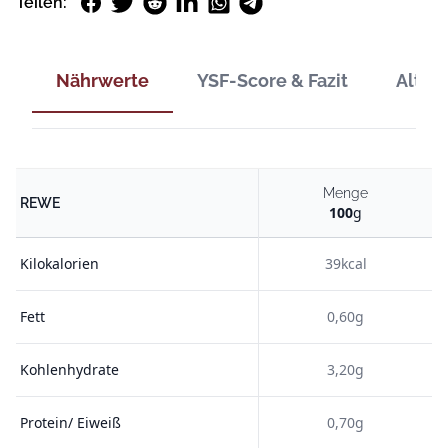
Facebook
Twitter
Reddit
LinkedIn
WhatsApp
Telegram
Teilen:
Nährwerte
YSF-Score & Fazit
Alter
Menge
REWE
100
g
Kilokalorien
39kcal
Fett
0,60g
Kohlenhydrate
3,20g
Protein/ Eiweiß
0,70g