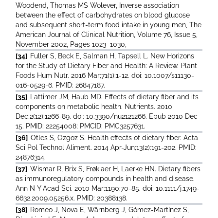
Woodend, Thomas MS Wolever, Inverse association
between the effect of carbohydrates on blood glucose
and subsequent short-term food intake in young men, The
American Journal of Clinical Nutrition, Volume 76, Issue 5,
November 2002, Pages 1023–1030,
[34]
Fuller S, Beck E, Salman H, Tapsell L. New Horizons
for the Study of Dietary Fiber and Health: A Review. Plant
Foods Hum Nutr. 2016 Mar;71(1):1-12. doi: 10.1007/s11130-
016-0529-6. PMID: 26847187.
[35]
Lattimer JM, Haub MD. Effects of dietary fiber and its
components on metabolic health. Nutrients. 2010
Dec;2(12):1266-89. doi: 10.3390/nu2121266. Epub 2010 Dec
15. PMID: 22254008; PMCID: PMC3257631.
[36]
Otles S, Ozgoz S. Health effects of dietary fiber. Acta
Sci Pol Technol Aliment. 2014 Apr-Jun;13(2):191-202. PMID:
24876314.
[37]
Wismar R, Brix S, Frøkiaer H, Laerke HN. Dietary fibers
as immunoregulatory compounds in health and disease.
Ann N Y Acad Sci. 2010 Mar;1190:70-85. doi: 10.1111/j.1749-
6632.2009.05256.x. PMID: 20388138.
[38]
Romeo J, Nova E, Wärnberg J, Gómez-Martínez S,