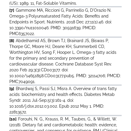
(US); 1989. 11, Fat-Soluble Vitamins.
[7]
Gammone MA, Riccioni G, Parrinello G, D'Orazio N.
Omega-3 Polyunsaturated Fatty Acids: Benefits and
Endpoints in Sport. Nutrients. 2018 Dec 27;11(1):46. doi:
10.3390/nu11010046. PMID: 30591639; PMCID:
PMC6357022.
[8]
Abdelhamid AS, Brown TJ, Brainard JS, Biswas P,
Thorpe GC, Moore HJ, Deane KH, Summerbell CD,
Worthington HV, Song F, Hooper L. Omega-3 fatty acids
for the primary and secondary prevention of
cardiovascular disease. Cochrane Database Syst Rev.
2020 Feb 29;3(3):CD003177. doi:
10.1002/14651858.CD003177.pub5. PMID: 32114706; PMCID:
PMC7049091.
[9]
Bhardwaj S, Passi SJ, Misra A. Overview of trans fatty
acids: biochemistry and health effects. Diabetes Metab
Syndr. 2011 Jul-Sep;5(3):161-4. doi:
10.1016/j.dsx.2012.03.002. Epub 2012 May 1. PMID:
22813572.
[10]
Forouhi, N. G., Krauss, R. M., Taubes, G., & Willett, W.
(2018). Dietary fat and cardiometabolic health: evidence,
controversies, and consensus for guidance. BMJ (Clinical