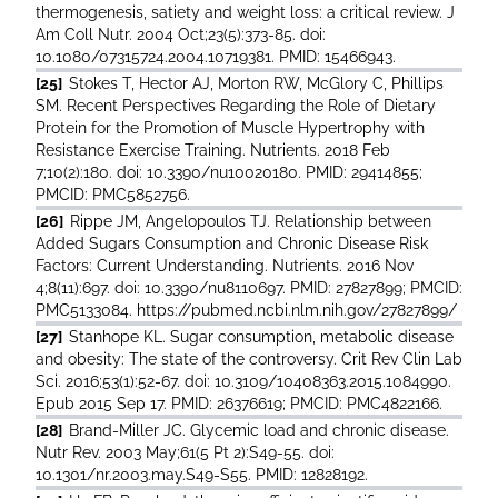
thermogenesis, satiety and weight loss: a critical review. J
Am Coll Nutr. 2004 Oct;23(5):373-85. doi:
10.1080/07315724.2004.10719381. PMID: 15466943.
[25]
Stokes T, Hector AJ, Morton RW, McGlory C, Phillips
SM. Recent Perspectives Regarding the Role of Dietary
Protein for the Promotion of Muscle Hypertrophy with
Resistance Exercise Training. Nutrients. 2018 Feb
7;10(2):180. doi: 10.3390/nu10020180. PMID: 29414855;
PMCID: PMC5852756.
[26]
Rippe JM, Angelopoulos TJ. Relationship between
Added Sugars Consumption and Chronic Disease Risk
Factors: Current Understanding. Nutrients. 2016 Nov
4;8(11):697. doi: 10.3390/nu8110697. PMID: 27827899; PMCID:
PMC5133084. https://pubmed.ncbi.nlm.nih.gov/27827899/
[27]
Stanhope KL. Sugar consumption, metabolic disease
and obesity: The state of the controversy. Crit Rev Clin Lab
Sci. 2016;53(1):52-67. doi: 10.3109/10408363.2015.1084990.
Epub 2015 Sep 17. PMID: 26376619; PMCID: PMC4822166.
[28]
Brand-Miller JC. Glycemic load and chronic disease.
Nutr Rev. 2003 May;61(5 Pt 2):S49-55. doi:
10.1301/nr.2003.may.S49-S55. PMID: 12828192.