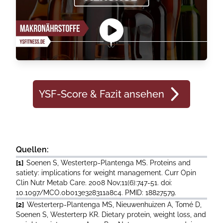
YSF-Score & Fazit ansehen
Quellen:
[1]
Soenen S, Westerterp-Plantenga MS. Proteins and
satiety: implications for weight management. Curr Opin
Clin Nutr Metab Care. 2008 Nov;11(6):747-51. doi:
10.1097/MCO.0b013e328311a8c4. PMID: 18827579.
[2]
Westerterp-Plantenga MS, Nieuwenhuizen A, Tomé D,
Soenen S, Westerterp KR. Dietary protein, weight loss, and