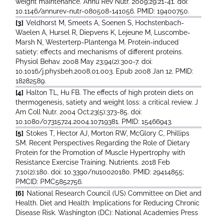
weight maintenance. Annu Rev Nutr. 2009;29:21-41. doi:
10.1146/annurev-nutr-080508-141056. PMID: 19400750.
[3]
Veldhorst M, Smeets A, Soenen S, Hochstenbach-
Waelen A, Hursel R, Diepvens K, Lejeune M, Luscombe-
Marsh N, Westerterp-Plantenga M. Protein-induced
satiety: effects and mechanisms of different proteins.
Physiol Behav. 2008 May 23;94(2):300-7. doi:
10.1016/j.physbeh.2008.01.003. Epub 2008 Jan 12. PMID:
18282589.
[4]
Halton TL, Hu FB. The effects of high protein diets on
thermogenesis, satiety and weight loss: a critical review. J
Am Coll Nutr. 2004 Oct;23(5):373-85. doi:
10.1080/07315724.2004.10719381. PMID: 15466943.
[5]
Stokes T, Hector AJ, Morton RW, McGlory C, Phillips
SM. Recent Perspectives Regarding the Role of Dietary
Protein for the Promotion of Muscle Hypertrophy with
Resistance Exercise Training. Nutrients. 2018 Feb
7;10(2):180. doi: 10.3390/nu10020180. PMID: 29414855;
PMCID: PMC5852756.
[6]
National Research Council (US) Committee on Diet and
Health. Diet and Health: Implications for Reducing Chronic
Disease Risk. Washington (DC): National Academies Press