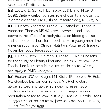
research ed.), 361, k2139.
[11]
Ludwig, D. S., Hu, F. B., Tappy, L., & Brand-Miller, J.
(2018). Dietary carbohydrates: role of quality and quantity
in chronic disease. BMJ (Clinical research ed.), 361, k2340.
[12]
G Harvey Anderson, Nicole LA Catherine, Dianne M
Woodend, Thomas MS Wolever, Inverse association
between the effect of carbohydrates on blood glucose
and subsequent short-term food intake in young men, The
American Journal of Clinical Nutrition, Volume 76, Issue 5,
November 2002, Pages 1023–1030,
[13]
Fuller S, Beck E, Salman H, Tapsell L. New Horizons
for the Study of Dietary Fiber and Health: A Review. Plant
Foods Hum Nutr. 2016 Mar;71(1):1-12. doi: 10.1007/s11130-
016-0529-6. PMID: 26847187.
[14]
Beulens JW, de Bruijne LM, Stolk RP, Peeters PH, Bots
ML, Grobbee DE, van der Schouw YT. High dietary
glycemic load and glycemic index increase risk of
cardiovascular disease among middle-aged women: a
population-based follow-up study. J Am Coll Cardiol. 2007
Jul 3;50(1):14-21. doi: 10.1016/j.jacc.2007.02.068. Epub 2007
Jun 18. PMID: 17601539.