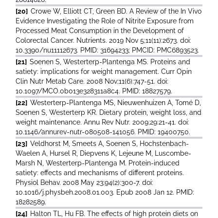
[20]
Crowe W, Elliott CT, Green BD. A Review of the In Vivo
Evidence Investigating the Role of Nitrite Exposure from
Processed Meat Consumption in the Development of
Colorectal Cancer. Nutrients. 2019 Nov 5;11(11):2673. doi:
10.3390/nu11112673. PMID: 31694233; PMCID: PMC6893523.
[21]
Soenen S, Westerterp-Plantenga MS. Proteins and
satiety: implications for weight management. Curr Opin
Clin Nutr Metab Care. 2008 Nov;11(6):747-51. doi:
10.1097/MCO.0b013e328311a8c4. PMID: 18827579.
[22]
Westerterp-Plantenga MS, Nieuwenhuizen A, Tomé D,
Soenen S, Westerterp KR. Dietary protein, weight loss, and
weight maintenance. Annu Rev Nutr. 2009;29:21-41. doi:
10.1146/annurev-nutr-080508-141056. PMID: 19400750.
[23]
Veldhorst M, Smeets A, Soenen S, Hochstenbach-
Waelen A, Hursel R, Diepvens K, Lejeune M, Luscombe-
Marsh N, Westerterp-Plantenga M. Protein-induced
satiety: effects and mechanisms of different proteins.
Physiol Behav. 2008 May 23;94(2):300-7. doi:
10.1016/j.physbeh.2008.01.003. Epub 2008 Jan 12. PMID:
18282589.
[24]
Halton TL, Hu FB. The effects of high protein diets on