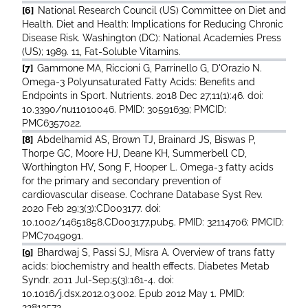
[6]
National Research Council (US) Committee on Diet and
Health. Diet and Health: Implications for Reducing Chronic
Disease Risk. Washington (DC): National Academies Press
(US); 1989. 11, Fat-Soluble Vitamins.
[7]
Gammone MA, Riccioni G, Parrinello G, D'Orazio N.
Omega-3 Polyunsaturated Fatty Acids: Benefits and
Endpoints in Sport. Nutrients. 2018 Dec 27;11(1):46. doi:
10.3390/nu11010046. PMID: 30591639; PMCID:
PMC6357022.
[8]
Abdelhamid AS, Brown TJ, Brainard JS, Biswas P,
Thorpe GC, Moore HJ, Deane KH, Summerbell CD,
Worthington HV, Song F, Hooper L. Omega-3 fatty acids
for the primary and secondary prevention of
cardiovascular disease. Cochrane Database Syst Rev.
2020 Feb 29;3(3):CD003177. doi:
10.1002/14651858.CD003177.pub5. PMID: 32114706; PMCID:
PMC7049091.
[9]
Bhardwaj S, Passi SJ, Misra A. Overview of trans fatty
acids: biochemistry and health effects. Diabetes Metab
Syndr. 2011 Jul-Sep;5(3):161-4. doi:
10.1016/j.dsx.2012.03.002. Epub 2012 May 1. PMID:
22813572.