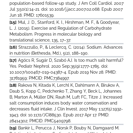
population-based follow-up study. J Am Coll Cardiol. 2007
Jul 3;50(1):14-21. doi: 10.1016/j.jacc.2007.02.068. Epub 2007
Jun 18. PMID: 17601539.
[15]
Mul, J. D., Stanford, K. I., Hirshman, M. F., & Goodyear,
L. J. (2015). Exercise and Regulation of Carbohydrate
Metabolism. Progress in molecular biology and
translational science, 135, 17–37.
[16]
Strazzullo, P., & Leclercq, C. (2014). Sodium. Advances
in nutrition (Bethesda, Md.), 5(2), 188–190.
[17]
Agócs R, Sugár D, Szabó AJ. Is too much salt harmful?
Yes. Pediatr Nephrol. 2020 Sep;35(9):1777-1785. doi:
10.1007/s00467-019-04387-4. Epub 2019 Nov 28. PMID:
31781959; PMCID: PMC7384997.
[18]
Rakova N, Kitada K, Lerchl K, Dahlmann A, Birukov A,
Daub S, Kopp C, Pedchenko T, Zhang Y, Beck L, Johannes
B, Marton A, Müller DN, Rauh M, Luft FC, Titze J. Increased
salt consumption induces body water conservation and
decreases fluid intake. J Clin Invest. 2017 May 1;127(5):1932-
1943. doi: 10.1172/JCI88530. Epub 2017 Apr 17. PMID:
28414302; PMCID: PMC5409798.
[19]
Bankir L, Perucca J, Norsk P, Bouby N, Damgaard M.