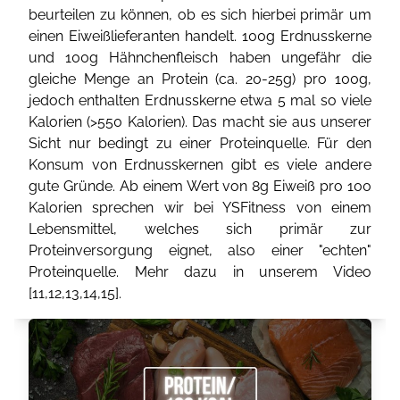
beurteilen zu können, ob es sich hierbei primär um
einen Eiweißlieferanten handelt. 100g Erdnusskerne
und 100g Hähnchenfleisch haben ungefähr die
gleiche Menge an Protein (ca. 20-25g) pro 100g,
jedoch enthalten Erdnusskerne etwa 5 mal so viele
Kalorien (>550 Kalorien). Das macht sie aus unserer
Sicht nur bedingt zu einer Proteinquelle. Für den
Konsum von Erdnusskernen gibt es viele andere
gute Gründe. Ab einem Wert von 8g Eiweiß pro 100
Kalorien sprechen wir bei YSFitness von einem
Lebensmittel, welches sich primär zur
Proteinversorgung eignet, also einer "echten"
Proteinquelle. Mehr dazu in unserem Video
[
11
,
12
,
13
,
14
,
15
].