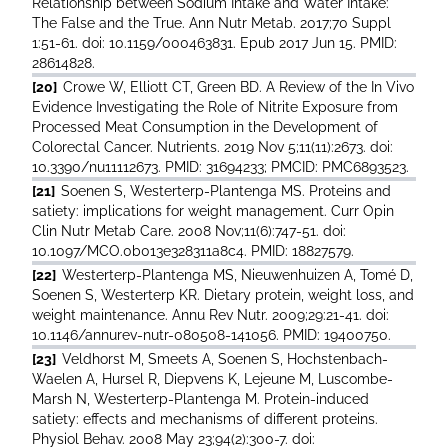
Relationship between Sodium Intake and Water Intake:
The False and the True. Ann Nutr Metab. 2017;70 Suppl
1:51-61. doi: 10.1159/000463831. Epub 2017 Jun 15. PMID:
28614828.
[20]
Crowe W, Elliott CT, Green BD. A Review of the In Vivo
Evidence Investigating the Role of Nitrite Exposure from
Processed Meat Consumption in the Development of
Colorectal Cancer. Nutrients. 2019 Nov 5;11(11):2673. doi:
10.3390/nu11112673. PMID: 31694233; PMCID: PMC6893523.
[21]
Soenen S, Westerterp-Plantenga MS. Proteins and
satiety: implications for weight management. Curr Opin
Clin Nutr Metab Care. 2008 Nov;11(6):747-51. doi:
10.1097/MCO.0b013e328311a8c4. PMID: 18827579.
[22]
Westerterp-Plantenga MS, Nieuwenhuizen A, Tomé D,
Soenen S, Westerterp KR. Dietary protein, weight loss, and
weight maintenance. Annu Rev Nutr. 2009;29:21-41. doi:
10.1146/annurev-nutr-080508-141056. PMID: 19400750.
[23]
Veldhorst M, Smeets A, Soenen S, Hochstenbach-
Waelen A, Hursel R, Diepvens K, Lejeune M, Luscombe-
Marsh N, Westerterp-Plantenga M. Protein-induced
satiety: effects and mechanisms of different proteins.
Physiol Behav. 2008 May 23;94(2):300-7. doi: