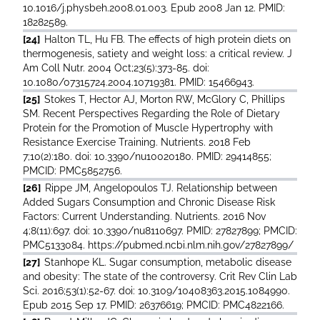
10.1016/j.physbeh.2008.01.003. Epub 2008 Jan 12. PMID:
18282589.
[24]
Halton TL, Hu FB. The effects of high protein diets on
thermogenesis, satiety and weight loss: a critical review. J
Am Coll Nutr. 2004 Oct;23(5):373-85. doi:
10.1080/07315724.2004.10719381. PMID: 15466943.
[25]
Stokes T, Hector AJ, Morton RW, McGlory C, Phillips
SM. Recent Perspectives Regarding the Role of Dietary
Protein for the Promotion of Muscle Hypertrophy with
Resistance Exercise Training. Nutrients. 2018 Feb
7;10(2):180. doi: 10.3390/nu10020180. PMID: 29414855;
PMCID: PMC5852756.
[26]
Rippe JM, Angelopoulos TJ. Relationship between
Added Sugars Consumption and Chronic Disease Risk
Factors: Current Understanding. Nutrients. 2016 Nov
4;8(11):697. doi: 10.3390/nu8110697. PMID: 27827899; PMCID:
PMC5133084. https://pubmed.ncbi.nlm.nih.gov/27827899/
[27]
Stanhope KL. Sugar consumption, metabolic disease
and obesity: The state of the controversy. Crit Rev Clin Lab
Sci. 2016;53(1):52-67. doi: 10.3109/10408363.2015.1084990.
Epub 2015 Sep 17. PMID: 26376619; PMCID: PMC4822166.