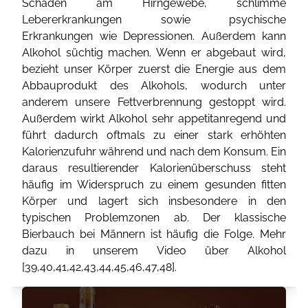
Schäden am Hirngewebe, schlimme
Lebererkrankungen sowie psychische
Erkrankungen wie Depressionen. Außerdem kann
Alkohol süchtig machen. Wenn er abgebaut wird,
bezieht unser Körper zuerst die Energie aus dem
Abbauprodukt des Alkohols, wodurch unter
anderem unsere Fettverbrennung gestoppt wird.
Außerdem wirkt Alkohol sehr appetitanregend und
führt dadurch oftmals zu einer stark erhöhten
Kalorienzufuhr während und nach dem Konsum. Ein
daraus resultierender Kalorienüberschuss steht
häufig im Widerspruch zu einem gesunden fitten
Körper und lagert sich insbesondere in den
typischen Problemzonen ab. Der klassische
Bierbauch bei Männern ist häufig die Folge. Mehr
dazu in unserem Video über Alkohol
[
39
,
40
,
41
,
42
,
43
,
44
,
45
,
46
,
47
,
48
].