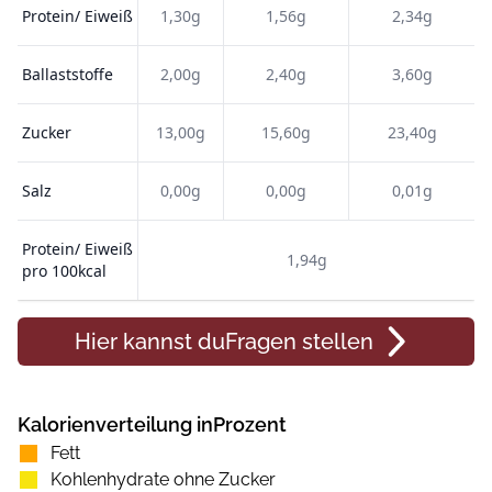
Protein/ Eiweiß
1,30g
1,56g
2,34g
Ballaststoffe
2,00g
2,40g
3,60g
Zucker
13,00g
15,60g
23,40g
Salz
0,00g
0,00g
0,01g
Protein/ Eiweiß
1,94g
pro 100kcal
Hier kannst du
Fragen
stellen
Kalorienverteilung inProzent
Fett
Kohlenhydrate ohne Zucker