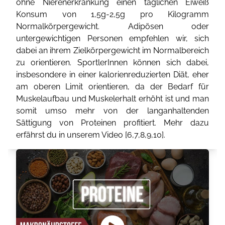
ohne Nierenerkrankung einen täglichen Eiweiß
Konsum von 1,5g-2,5g pro Kilogramm
Normalkörpergewicht. Adipösen oder
untergewichtigen Personen empfehlen wir, sich
dabei an ihrem Zielkörpergewicht im Normalbereich
zu orientieren. SportlerInnen können sich dabei,
insbesondere in einer kalorienreduzierten Diät, eher
am oberen Limit orientieren, da der Bedarf für
Muskelaufbau und Muskelerhalt erhöht ist und man
somit umso mehr von der langanhaltenden
Sättigung von Proteinen profitiert. Mehr dazu
erfährst du in unserem Video [
6
,
7
,
8
,
9
,
10
].