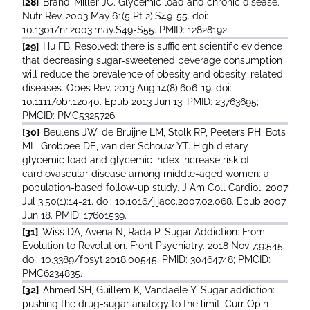
[28]
Brand-Miller JC. Glycemic load and chronic disease.
Nutr Rev. 2003 May;61(5 Pt 2):S49-55. doi:
10.1301/nr.2003.may.S49-S55. PMID: 12828192.
[29]
Hu FB. Resolved: there is sufficient scientific evidence
that decreasing sugar-sweetened beverage consumption
will reduce the prevalence of obesity and obesity-related
diseases. Obes Rev. 2013 Aug;14(8):606-19. doi:
10.1111/obr.12040. Epub 2013 Jun 13. PMID: 23763695;
PMCID: PMC5325726.
[30]
Beulens JW, de Bruijne LM, Stolk RP, Peeters PH, Bots
ML, Grobbee DE, van der Schouw YT. High dietary
glycemic load and glycemic index increase risk of
cardiovascular disease among middle-aged women: a
population-based follow-up study. J Am Coll Cardiol. 2007
Jul 3;50(1):14-21. doi: 10.1016/j.jacc.2007.02.068. Epub 2007
Jun 18. PMID: 17601539.
[31]
Wiss DA, Avena N, Rada P. Sugar Addiction: From
Evolution to Revolution. Front Psychiatry. 2018 Nov 7;9:545.
doi: 10.3389/fpsyt.2018.00545. PMID: 30464748; PMCID:
PMC6234835.
[32]
Ahmed SH, Guillem K, Vandaele Y. Sugar addiction:
pushing the drug-sugar analogy to the limit. Curr Opin