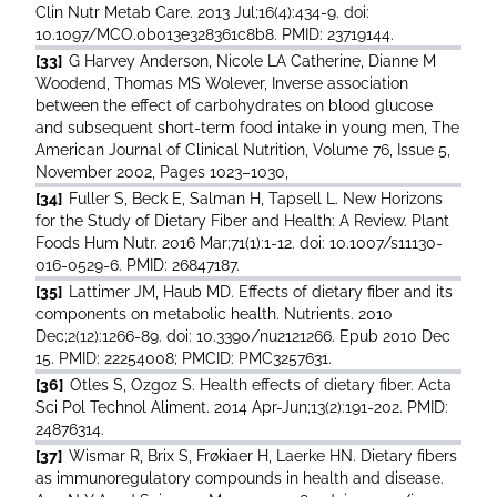
Clin Nutr Metab Care. 2013 Jul;16(4):434-9. doi:
10.1097/MCO.0b013e328361c8b8. PMID: 23719144.
[33]
G Harvey Anderson, Nicole LA Catherine, Dianne M
Woodend, Thomas MS Wolever, Inverse association
between the effect of carbohydrates on blood glucose
and subsequent short-term food intake in young men, The
American Journal of Clinical Nutrition, Volume 76, Issue 5,
November 2002, Pages 1023–1030,
[34]
Fuller S, Beck E, Salman H, Tapsell L. New Horizons
for the Study of Dietary Fiber and Health: A Review. Plant
Foods Hum Nutr. 2016 Mar;71(1):1-12. doi: 10.1007/s11130-
016-0529-6. PMID: 26847187.
[35]
Lattimer JM, Haub MD. Effects of dietary fiber and its
components on metabolic health. Nutrients. 2010
Dec;2(12):1266-89. doi: 10.3390/nu2121266. Epub 2010 Dec
15. PMID: 22254008; PMCID: PMC3257631.
[36]
Otles S, Ozgoz S. Health effects of dietary fiber. Acta
Sci Pol Technol Aliment. 2014 Apr-Jun;13(2):191-202. PMID:
24876314.
[37]
Wismar R, Brix S, Frøkiaer H, Laerke HN. Dietary fibers
as immunoregulatory compounds in health and disease.