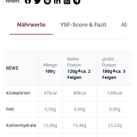
Facebook
Twitter
Reddit
LinkedIn
WhatsApp
Telegram
Teilen:
Nährwerte
YSF-Score & Fazit
Alter
kleine
große
Menge
Portion
Portion
REWE
100
g
120
g
≙
ca. 2
180
g
≙
ca. 3
Feigen
Feigen
Kilokalorien
67kcal
80kcal
120kcal
Fett
0,50g
0,60g
0,90g
Kohlenhydrate
12,90g
15,48g
23,22g