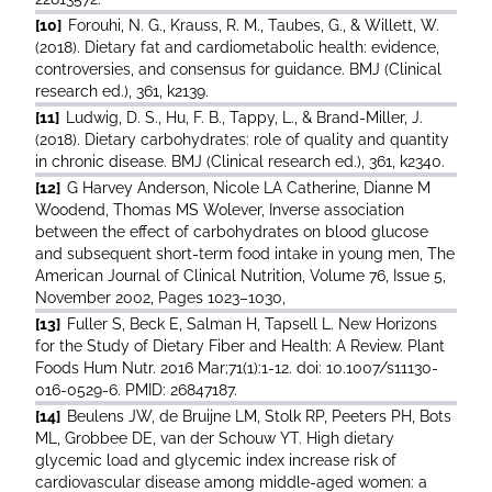
[10]
Forouhi, N. G., Krauss, R. M., Taubes, G., & Willett, W.
(2018). Dietary fat and cardiometabolic health: evidence,
controversies, and consensus for guidance. BMJ (Clinical
research ed.), 361, k2139.
[11]
Ludwig, D. S., Hu, F. B., Tappy, L., & Brand-Miller, J.
(2018). Dietary carbohydrates: role of quality and quantity
in chronic disease. BMJ (Clinical research ed.), 361, k2340.
[12]
G Harvey Anderson, Nicole LA Catherine, Dianne M
Woodend, Thomas MS Wolever, Inverse association
between the effect of carbohydrates on blood glucose
and subsequent short-term food intake in young men, The
American Journal of Clinical Nutrition, Volume 76, Issue 5,
November 2002, Pages 1023–1030,
[13]
Fuller S, Beck E, Salman H, Tapsell L. New Horizons
for the Study of Dietary Fiber and Health: A Review. Plant
Foods Hum Nutr. 2016 Mar;71(1):1-12. doi: 10.1007/s11130-
016-0529-6. PMID: 26847187.
[14]
Beulens JW, de Bruijne LM, Stolk RP, Peeters PH, Bots
ML, Grobbee DE, van der Schouw YT. High dietary
glycemic load and glycemic index increase risk of
cardiovascular disease among middle-aged women: a