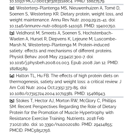
10.1097/MCO.0b013e328311a8c4. PMID: 18827579.
[2]
Westerterp-Plantenga MS, Nieuwenhuizen A, Tomé D,
Soenen S, Westerterp KR. Dietary protein, weight loss, and
weight maintenance. Annu Rev Nutr. 2009;29:21-41. doi:
10.1146/annurev-nutr-080508-141056. PMID: 19400750.
[3]
Veldhorst M, Smeets A, Soenen S, Hochstenbach-
Waelen A, Hursel R, Diepvens K, Lejeune M, Luscombe-
Marsh N, Westerterp-Plantenga M. Protein-induced
satiety: effects and mechanisms of different proteins.
Physiol Behav. 2008 May 23;94(2):300-7. doi:
10.1016/j.physbeh.2008.01.003. Epub 2008 Jan 12. PMID:
18282589.
[4]
Halton TL, Hu FB. The effects of high protein diets on
thermogenesis, satiety and weight loss: a critical review. J
Am Coll Nutr. 2004 Oct;23(5):373-85. doi:
10.1080/07315724.2004.10719381. PMID: 15466943.
[5]
Stokes T, Hector AJ, Morton RW, McGlory C, Phillips
SM. Recent Perspectives Regarding the Role of Dietary
Protein for the Promotion of Muscle Hypertrophy with
Resistance Exercise Training. Nutrients. 2018 Feb
7;10(2):180. doi: 10.3390/nu10020180. PMID: 29414855;
PMCID: PMC5852756.