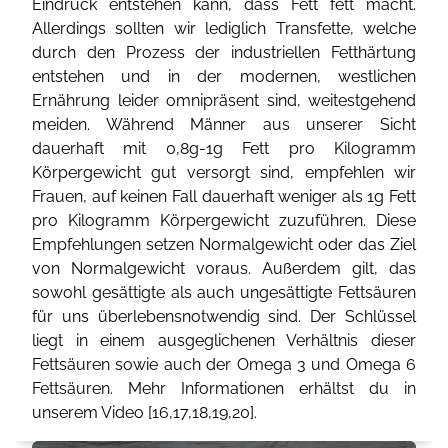
Eindruck entstehen kann, dass Fett fett macht.
Allerdings sollten wir lediglich Transfette, welche
durch den Prozess der industriellen Fetthärtung
entstehen und in der modernen, westlichen
Ernährung leider omnipräsent sind, weitestgehend
meiden. Während Männer aus unserer Sicht
dauerhaft mit 0,8g-1g Fett pro Kilogramm
Körpergewicht gut versorgt sind, empfehlen wir
Frauen, auf keinen Fall dauerhaft weniger als 1g Fett
pro Kilogramm Körpergewicht zuzuführen. Diese
Empfehlungen setzen Normalgewicht oder das Ziel
von Normalgewicht voraus. Außerdem gilt, das
sowohl gesättigte als auch ungesättigte Fettsäuren
für uns überlebensnotwendig sind. Der Schlüssel
liegt in einem ausgeglichenen Verhältnis dieser
Fettsäuren sowie auch der Omega 3 und Omega 6
Fettsäuren. Mehr Informationen erhältst du in
unserem Video [
16
,
17
,
18
,
19
,
20
].