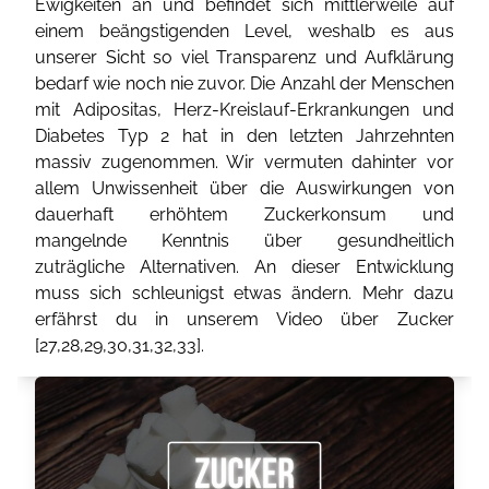
Ewigkeiten an und befindet sich mittlerweile auf
einem beängstigenden Level, weshalb es aus
unserer Sicht so viel Transparenz und Aufklärung
bedarf wie noch nie zuvor. Die Anzahl der Menschen
mit Adipositas, Herz-Kreislauf-Erkrankungen und
Diabetes Typ 2 hat in den letzten Jahrzehnten
massiv zugenommen. Wir vermuten dahinter vor
allem Unwissenheit über die Auswirkungen von
dauerhaft erhöhtem Zuckerkonsum und
mangelnde Kenntnis über gesundheitlich
zuträgliche Alternativen. An dieser Entwicklung
muss sich schleunigst etwas ändern. Mehr dazu
erfährst du in unserem Video über Zucker
[
27
,
28
,
29
,
30
,
31
,
32
,
33
].