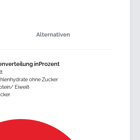
Alternativen
enverteilung inProzent
tt
hlenhydrate ohne Zucker
otein/ Eiweiß
cker