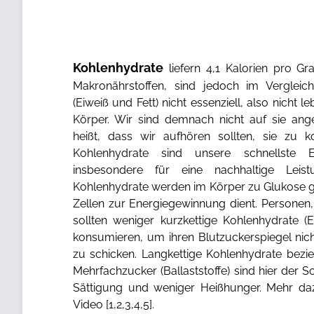
Kohlenhydrate
liefern 4,1 Kalorien pro 
Makronährstoffen, sind jedoch im Verglei
(Eiweiß und Fett) nicht essenziell, also nicht
Körper. Wir sind demnach nicht auf sie ang
heißt, dass wir aufhören sollten, sie zu k
Kohlenhydrate sind unsere schnellste 
insbesondere für eine nachhaltige Leistun
Kohlenhydrate werden im Körper zu Glukose g
Zellen zur Energiegewinnung dient. Personen,
sollten weniger kurzkettige Kohlenhydrate (
konsumieren, um ihren Blutzuckerspiegel nich
zu schicken. Langkettige Kohlenhydrate bezi
Mehrfachzucker (Ballaststoffe) sind hier der S
Sättigung und weniger Heißhunger. Mehr da
Video [
1
,
2
,
3
,
4
,
5
].