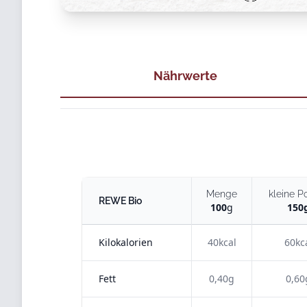
Nährwerte
Menge
kleine Po
REWE Bio
100
g
150
Kilokalorien
40kcal
60kc
Fett
0,40g
0,60