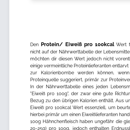
Protein/ Eiweiß pro 100kcal
Den
Wert f
nicht auf der Nährwerttabelle der Lebensmitt
möchten dir diesen Wert jedoch nicht vorent
einige vermeintliche Proteinlieferanten entlarv
zur Kalorienbombe werden können, wen
Proteinquelle suggeriert, primär zur Protein
In der Nährwerttabelle eines jeden Lebensmi
"Eiweiß pro 100g", der zwar eine gute Richtun
Bezug zu den übrigen Kalorien enthält. Aus uns
Eiweiß pro 100kcal Wert essenziell, um beurt
hierbei primär um einen Eiweißlieferanten han
100g Hähnchenfleisch haben ungefähr die gle
20-25g) pro 100g, jedoch enthalten Erdnuss