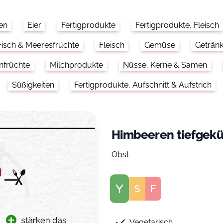
en
Eier
Fertigprodukte
Fertigprodukte, Fleisch
Fisch & Meeresfrüchte
Fleisch
Gemüse
Geträn
nfrüchte
Milchprodukte
Nüsse, Kerne & Samen
Süßigkeiten
Fertigprodukte, Aufschnitt & Aufstrich
Himbeeren tiefgekü
Obst
Score
Vegetarisch