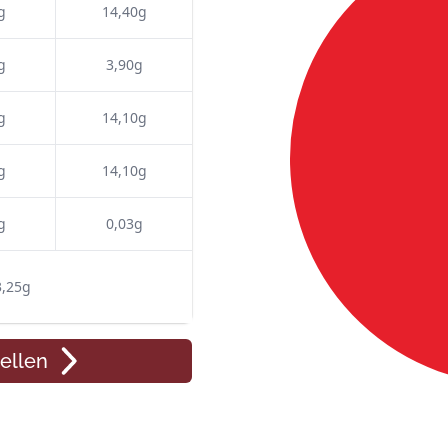
g
14,40g
g
3,90g
g
14,10g
g
14,10g
g
0,03g
3,25g
ellen