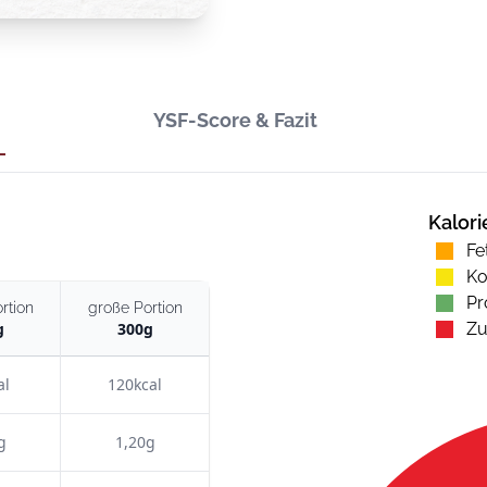
YSF-Score & Fazit
Kalori
Fe
Ko
Pr
rtion
große Portion
g
300
g
Zu
al
120kcal
g
1,20g