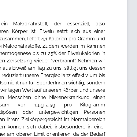
in Makronährstoff, der essenziell, also
ren Körper ist. Eiweiß setzt sich aus einer
zusammen, liefert 4,1 Kalorien pro Gramm und
drei Makronährstoffe. Zudem werden im Rahmen
hermogenese bis zu 25% der Eiweißkalorien in
n Zersetzung wieder "verbrannt". Nehmen wir
n aus Eiweiß am Tag zu uns, sättigt uns dessen
reduziert unsere Energiebilanz effektiv um bis
also nicht nur für SportlerInnen wichtig, sondern
t wir legen Wert auf unseren Körper und unsere
len Menschen ohne Nierenerkrankung einen
onsum von 1,5g-2,5g pro Kilogramm
dipösen oder untergewichtigen Personen
 an ihrem Zielkörpergewicht im Normalbereich
nnen können sich dabei, insbesondere in einer
eher am oberen Limit orientieren, da der Bedarf