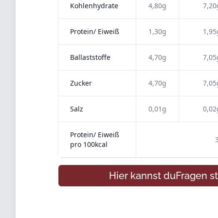
Kohlenhydrate
4,80g
7,20
Protein/ Eiweiß
1,30g
1,95
Ballaststoffe
4,70g
7,05
Zucker
4,70g
7,05
Salz
0,01g
0,02
Protein/ Eiweiß
pro 100kcal
Hier kannst du
Fragen
st