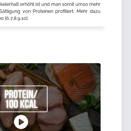
elerhalt erhöht ist und man somit umso mehr
ättigung von Proteinen profitiert. Mehr dazu
o [
6
,
7
,
8
,
9
,
10
].