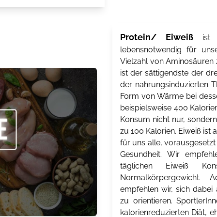
Protein/ Eiweiß
ist e
lebensnotwendig für unse
Vielzahl von Aminosäuren 
ist der sättigendste der 
der nahrungsinduzierten T
Form von Wärme bei desse
beispielsweise 400 Kalorie
Konsum nicht nur, sondern 
zu 100 Kalorien. Eiweiß ist 
für uns alle, vorausgesetz
Gesundheit. Wir empfeh
täglichen Eiweiß K
Normalkörpergewicht. A
empfehlen wir, sich dabei
zu orientieren. SportlerI
kalorienreduzierten Diät, 