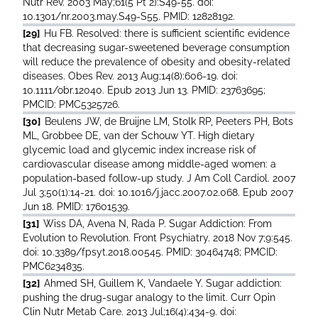
Nutr Rev. 2003 May;61(5 Pt 2):S49-55. doi:
10.1301/nr.2003.may.S49-S55. PMID: 12828192.
[29]
Hu FB. Resolved: there is sufficient scientific evidence
that decreasing sugar-sweetened beverage consumption
will reduce the prevalence of obesity and obesity-related
diseases. Obes Rev. 2013 Aug;14(8):606-19. doi:
10.1111/obr.12040. Epub 2013 Jun 13. PMID: 23763695;
PMCID: PMC5325726.
[30]
Beulens JW, de Bruijne LM, Stolk RP, Peeters PH, Bots
ML, Grobbee DE, van der Schouw YT. High dietary
glycemic load and glycemic index increase risk of
cardiovascular disease among middle-aged women: a
population-based follow-up study. J Am Coll Cardiol. 2007
Jul 3;50(1):14-21. doi: 10.1016/j.jacc.2007.02.068. Epub 2007
Jun 18. PMID: 17601539.
[31]
Wiss DA, Avena N, Rada P. Sugar Addiction: From
Evolution to Revolution. Front Psychiatry. 2018 Nov 7;9:545.
doi: 10.3389/fpsyt.2018.00545. PMID: 30464748; PMCID:
PMC6234835.
[32]
Ahmed SH, Guillem K, Vandaele Y. Sugar addiction:
pushing the drug-sugar analogy to the limit. Curr Opin
Clin Nutr Metab Care. 2013 Jul;16(4):434-9. doi: