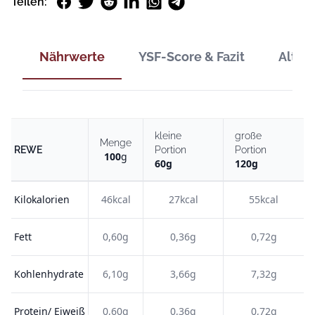
Facebook
Twitter
Reddit
LinkedIn
WhatsApp
Telegram
Teilen:
Nährwerte
YSF-Score & Fazit
Alter
kleine
große
Menge
REWE
Portion
Portion
100
g
60
g
120
g
Kilokalorien
46kcal
27kcal
55kcal
Fett
0,60g
0,36g
0,72g
Kohlenhydrate
6,10g
3,66g
7,32g
Protein/ Eiweiß
0,60g
0,36g
0,72g