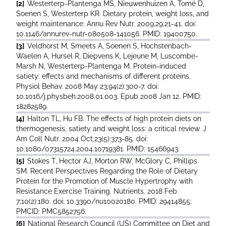
[2]
Westerterp-Plantenga MS, Nieuwenhuizen A, Tomé D,
Soenen S, Westerterp KR. Dietary protein, weight loss, and
weight maintenance. Annu Rev Nutr. 2009;29:21-41. doi:
10.1146/annurev-nutr-080508-141056. PMID: 19400750.
[3]
Veldhorst M, Smeets A, Soenen S, Hochstenbach-
Waelen A, Hursel R, Diepvens K, Lejeune M, Luscombe-
Marsh N, Westerterp-Plantenga M. Protein-induced
satiety: effects and mechanisms of different proteins.
Physiol Behav. 2008 May 23;94(2):300-7. doi:
10.1016/j.physbeh.2008.01.003. Epub 2008 Jan 12. PMID:
18282589.
[4]
Halton TL, Hu FB. The effects of high protein diets on
thermogenesis, satiety and weight loss: a critical review. J
Am Coll Nutr. 2004 Oct;23(5):373-85. doi:
10.1080/07315724.2004.10719381. PMID: 15466943.
[5]
Stokes T, Hector AJ, Morton RW, McGlory C, Phillips
SM. Recent Perspectives Regarding the Role of Dietary
Protein for the Promotion of Muscle Hypertrophy with
Resistance Exercise Training. Nutrients. 2018 Feb
7;10(2):180. doi: 10.3390/nu10020180. PMID: 29414855;
PMCID: PMC5852756.
[6]
National Research Council (US) Committee on Diet and