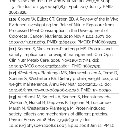
The False and the True. Ann Nutr Metab. 2017;70 Suppl
1:51-61. doi: 10.1159/000463831. Epub 2017 Jun 15. PMID:
28614828.
[20]
Crowe W, Elliott CT, Green BD. A Review of the In Vivo
Evidence Investigating the Role of Nitrite Exposure from
Processed Meat Consumption in the Development of
Colorectal Cancer. Nutrients. 2019 Nov 5;11(11):2673. doi:
10.3390/nu11112673. PMID: 31694233; PMCID: PMC6893523.
[21]
Soenen S, Westerterp-Plantenga MS. Proteins and
satiety: implications for weight management. Curr Opin
Clin Nutr Metab Care. 2008 Nov;11(6):747-51. doi:
10.1097/MCO.0b013e328311a8c4. PMID: 18827579.
[22]
Westerterp-Plantenga MS, Nieuwenhuizen A, Tomé D,
Soenen S, Westerterp KR. Dietary protein, weight loss, and
weight maintenance. Annu Rev Nutr. 2009;29:21-41. doi:
10.1146/annurev-nutr-080508-141056. PMID: 19400750.
[23]
Veldhorst M, Smeets A, Soenen S, Hochstenbach-
Waelen A, Hursel R, Diepvens K, Lejeune M, Luscombe-
Marsh N, Westerterp-Plantenga M. Protein-induced
satiety: effects and mechanisms of different proteins.
Physiol Behav. 2008 May 23;94(2):300-7. doi:
10.1016/j.physbeh.2008.01.003. Epub 2008 Jan 12. PMID: