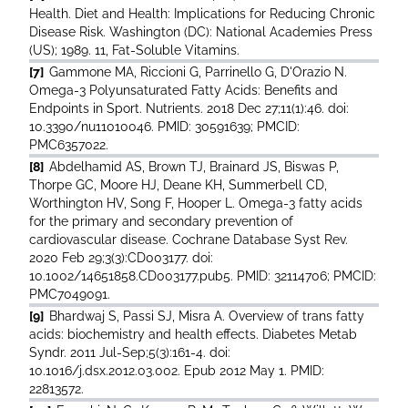
Health. Diet and Health: Implications for Reducing Chronic
Disease Risk. Washington (DC): National Academies Press
(US); 1989. 11, Fat-Soluble Vitamins.
[7]
Gammone MA, Riccioni G, Parrinello G, D'Orazio N.
Omega-3 Polyunsaturated Fatty Acids: Benefits and
Endpoints in Sport. Nutrients. 2018 Dec 27;11(1):46. doi:
10.3390/nu11010046. PMID: 30591639; PMCID:
PMC6357022.
[8]
Abdelhamid AS, Brown TJ, Brainard JS, Biswas P,
Thorpe GC, Moore HJ, Deane KH, Summerbell CD,
Worthington HV, Song F, Hooper L. Omega-3 fatty acids
for the primary and secondary prevention of
cardiovascular disease. Cochrane Database Syst Rev.
2020 Feb 29;3(3):CD003177. doi:
10.1002/14651858.CD003177.pub5. PMID: 32114706; PMCID:
PMC7049091.
[9]
Bhardwaj S, Passi SJ, Misra A. Overview of trans fatty
acids: biochemistry and health effects. Diabetes Metab
Syndr. 2011 Jul-Sep;5(3):161-4. doi:
10.1016/j.dsx.2012.03.002. Epub 2012 May 1. PMID:
22813572.