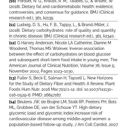
[10]
Forouhi, N. G., Krauss, R. M., Taubes, G., & Willett, W.
(2018). Dietary fat and cardiometabolic health: evidence,
controversies, and consensus for guidance. BMJ (Clinical
research ed.), 361, k2139.
[11]
Ludwig, D. S., Hu, F. B., Tappy, L., & Brand-Miller, J.
(2018). Dietary carbohydrates: role of quality and quantity
in chronic disease. BMJ (Clinical research ed.), 361, k2340.
[12]
G Harvey Anderson, Nicole LA Catherine, Dianne M
Woodend, Thomas MS Wolever, Inverse association
between the effect of carbohydrates on blood glucose
and subsequent short-term food intake in young men, The
American Journal of Clinical Nutrition, Volume 76, Issue 5,
November 2002, Pages 1023–1030,
[13]
Fuller S, Beck E, Salman H, Tapsell L. New Horizons
for the Study of Dietary Fiber and Health: A Review. Plant
Foods Hum Nutr. 2016 Mar;71(1):1-12. doi: 10.1007/s11130-
016-0529-6. PMID: 26847187.
[14]
Beulens JW, de Bruijne LM, Stolk RP, Peeters PH, Bots
ML, Grobbee DE, van der Schouw YT. High dietary
glycemic load and glycemic index increase risk of
cardiovascular disease among middle-aged women: a
population-based follow-up study. J Am Coll Cardiol. 2007