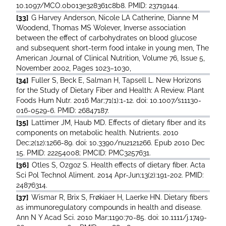
10.1097/MCO.0b013e328361c8b8. PMID: 23719144.
[33]
G Harvey Anderson, Nicole LA Catherine, Dianne M
Woodend, Thomas MS Wolever, Inverse association
between the effect of carbohydrates on blood glucose
and subsequent short-term food intake in young men, The
American Journal of Clinical Nutrition, Volume 76, Issue 5,
November 2002, Pages 1023–1030,
[34]
Fuller S, Beck E, Salman H, Tapsell L. New Horizons
for the Study of Dietary Fiber and Health: A Review. Plant
Foods Hum Nutr. 2016 Mar;71(1):1-12. doi: 10.1007/s11130-
016-0529-6. PMID: 26847187.
[35]
Lattimer JM, Haub MD. Effects of dietary fiber and its
components on metabolic health. Nutrients. 2010
Dec;2(12):1266-89. doi: 10.3390/nu2121266. Epub 2010 Dec
15. PMID: 22254008; PMCID: PMC3257631.
[36]
Otles S, Ozgoz S. Health effects of dietary fiber. Acta
Sci Pol Technol Aliment. 2014 Apr-Jun;13(2):191-202. PMID:
24876314.
[37]
Wismar R, Brix S, Frøkiaer H, Laerke HN. Dietary fibers
as immunoregulatory compounds in health and disease.
Ann N Y Acad Sci. 2010 Mar;1190:70-85. doi: 10.1111/j.1749-