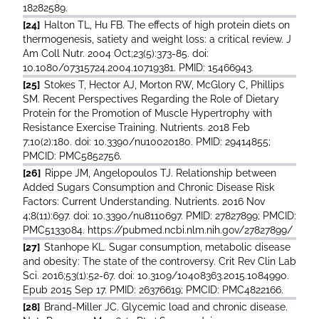
18282589.
[24]
Halton TL, Hu FB. The effects of high protein diets on
thermogenesis, satiety and weight loss: a critical review. J
Am Coll Nutr. 2004 Oct;23(5):373-85. doi:
10.1080/07315724.2004.10719381. PMID: 15466943.
[25]
Stokes T, Hector AJ, Morton RW, McGlory C, Phillips
SM. Recent Perspectives Regarding the Role of Dietary
Protein for the Promotion of Muscle Hypertrophy with
Resistance Exercise Training. Nutrients. 2018 Feb
7;10(2):180. doi: 10.3390/nu10020180. PMID: 29414855;
PMCID: PMC5852756.
[26]
Rippe JM, Angelopoulos TJ. Relationship between
Added Sugars Consumption and Chronic Disease Risk
Factors: Current Understanding. Nutrients. 2016 Nov
4;8(11):697. doi: 10.3390/nu8110697. PMID: 27827899; PMCID:
PMC5133084. https://pubmed.ncbi.nlm.nih.gov/27827899/
[27]
Stanhope KL. Sugar consumption, metabolic disease
and obesity: The state of the controversy. Crit Rev Clin Lab
Sci. 2016;53(1):52-67. doi: 10.3109/10408363.2015.1084990.
Epub 2015 Sep 17. PMID: 26376619; PMCID: PMC4822166.
[28]
Brand-Miller JC. Glycemic load and chronic disease.