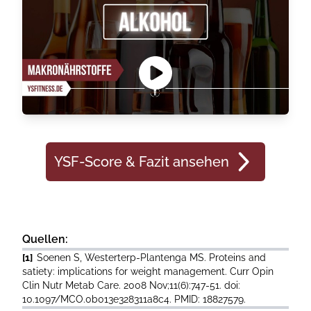
YSF-Score & Fazit ansehen
Quellen:
[1]
Soenen S, Westerterp-Plantenga MS. Proteins and
satiety: implications for weight management. Curr Opin
Clin Nutr Metab Care. 2008 Nov;11(6):747-51. doi:
10.1097/MCO.0b013e328311a8c4. PMID: 18827579.