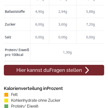
Ballaststoffe
4,90g
2,94g
5,88g
Zucker
6,00g
3,60g
7,20g
Salz
0,00g
0,00g
0,00g
Protein/ Eiweiß
1,30g
pro 100kcal
Hier kannst du
Fragen
stellen
Kalorienverteilung inProzent
Fett
Kohlenhydrate ohne Zucker
Protein/ Eiweiß