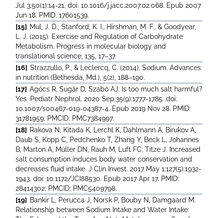
Jul 3;50(1):14-21. doi: 10.1016/j.jacc.2007.02.068. Epub 2007
Jun 18. PMID: 17601539.
[15]
Mul, J. D., Stanford, K. I., Hirshman, M. F., & Goodyear,
L. J. (2015). Exercise and Regulation of Carbohydrate
Metabolism. Progress in molecular biology and
translational science, 135, 17–37.
[16]
Strazzullo, P., & Leclercq, C. (2014). Sodium. Advances
in nutrition (Bethesda, Md.), 5(2), 188–190.
[17]
Agócs R, Sugár D, Szabó AJ. Is too much salt harmful?
Yes. Pediatr Nephrol. 2020 Sep;35(9):1777-1785. doi:
10.1007/s00467-019-04387-4. Epub 2019 Nov 28. PMID:
31781959; PMCID: PMC7384997.
[18]
Rakova N, Kitada K, Lerchl K, Dahlmann A, Birukov A,
Daub S, Kopp C, Pedchenko T, Zhang Y, Beck L, Johannes
B, Marton A, Müller DN, Rauh M, Luft FC, Titze J. Increased
salt consumption induces body water conservation and
decreases fluid intake. J Clin Invest. 2017 May 1;127(5):1932-
1943. doi: 10.1172/JCI88530. Epub 2017 Apr 17. PMID:
28414302; PMCID: PMC5409798.
[19]
Bankir L, Perucca J, Norsk P, Bouby N, Damgaard M.
Relationship between Sodium Intake and Water Intake: