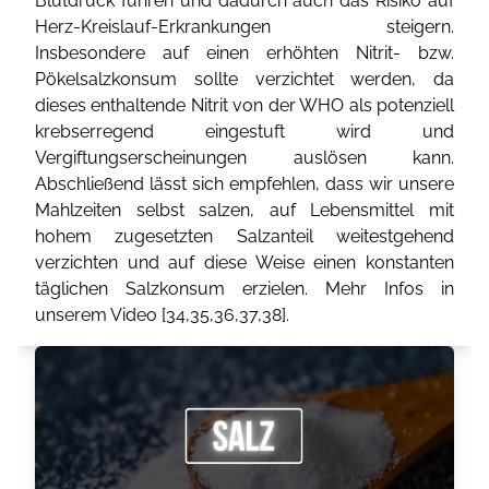
Blutdruck führen und dadurch auch das Risiko auf
Herz-Kreislauf-Erkrankungen steigern.
Insbesondere auf einen erhöhten Nitrit- bzw.
Pökelsalzkonsum sollte verzichtet werden, da
dieses enthaltende Nitrit von der WHO als potenziell
krebserregend eingestuft wird und
Vergiftungserscheinungen auslösen kann.
Abschließend lässt sich empfehlen, dass wir unsere
Mahlzeiten selbst salzen, auf Lebensmittel mit
hohem zugesetzten Salzanteil weitestgehend
verzichten und auf diese Weise einen konstanten
täglichen Salzkonsum erzielen. Mehr Infos in
unserem Video [
34
,
35
,
36
,
37
,
38
].