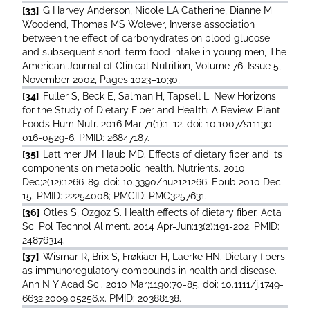
[33]
G Harvey Anderson, Nicole LA Catherine, Dianne M
Woodend, Thomas MS Wolever, Inverse association
between the effect of carbohydrates on blood glucose
and subsequent short-term food intake in young men, The
American Journal of Clinical Nutrition, Volume 76, Issue 5,
November 2002, Pages 1023–1030,
[34]
Fuller S, Beck E, Salman H, Tapsell L. New Horizons
for the Study of Dietary Fiber and Health: A Review. Plant
Foods Hum Nutr. 2016 Mar;71(1):1-12. doi: 10.1007/s11130-
016-0529-6. PMID: 26847187.
[35]
Lattimer JM, Haub MD. Effects of dietary fiber and its
components on metabolic health. Nutrients. 2010
Dec;2(12):1266-89. doi: 10.3390/nu2121266. Epub 2010 Dec
15. PMID: 22254008; PMCID: PMC3257631.
[36]
Otles S, Ozgoz S. Health effects of dietary fiber. Acta
Sci Pol Technol Aliment. 2014 Apr-Jun;13(2):191-202. PMID:
24876314.
[37]
Wismar R, Brix S, Frøkiaer H, Laerke HN. Dietary fibers
as immunoregulatory compounds in health and disease.
Ann N Y Acad Sci. 2010 Mar;1190:70-85. doi: 10.1111/j.1749-
6632.2009.05256.x. PMID: 20388138.