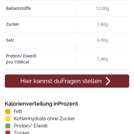
Ballaststoffe
12,00g
Zucker
1,80g
Salz
0,00g
Protein/ Eiweiß
7,46g
pro 100kcal
Hier kannst du
Fragen
stellen
Kalorienverteilung inProzent
Fett
Kohlenhydrate ohne Zucker
Protein/ Eiweiß
Zucker