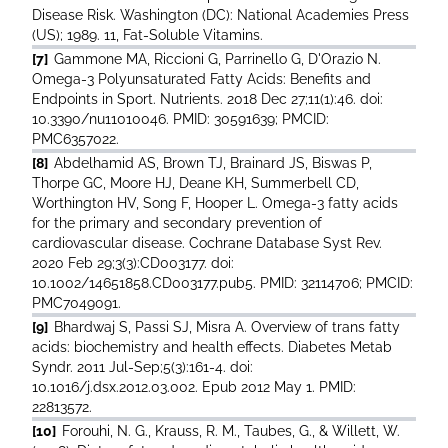
Disease Risk. Washington (DC): National Academies Press
(US); 1989. 11, Fat-Soluble Vitamins.
[7]
Gammone MA, Riccioni G, Parrinello G, D'Orazio N.
Omega-3 Polyunsaturated Fatty Acids: Benefits and
Endpoints in Sport. Nutrients. 2018 Dec 27;11(1):46. doi:
10.3390/nu11010046. PMID: 30591639; PMCID:
PMC6357022.
[8]
Abdelhamid AS, Brown TJ, Brainard JS, Biswas P,
Thorpe GC, Moore HJ, Deane KH, Summerbell CD,
Worthington HV, Song F, Hooper L. Omega-3 fatty acids
for the primary and secondary prevention of
cardiovascular disease. Cochrane Database Syst Rev.
2020 Feb 29;3(3):CD003177. doi:
10.1002/14651858.CD003177.pub5. PMID: 32114706; PMCID:
PMC7049091.
[9]
Bhardwaj S, Passi SJ, Misra A. Overview of trans fatty
acids: biochemistry and health effects. Diabetes Metab
Syndr. 2011 Jul-Sep;5(3):161-4. doi:
10.1016/j.dsx.2012.03.002. Epub 2012 May 1. PMID:
22813572.
[10]
Forouhi, N. G., Krauss, R. M., Taubes, G., & Willett, W.