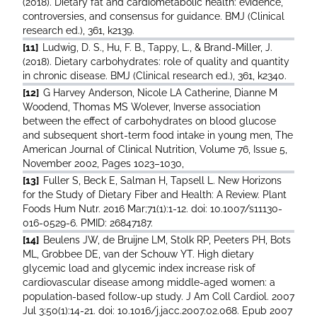
(2018). Dietary fat and cardiometabolic health: evidence,
controversies, and consensus for guidance. BMJ (Clinical
research ed.), 361, k2139.
[11]
Ludwig, D. S., Hu, F. B., Tappy, L., & Brand-Miller, J.
(2018). Dietary carbohydrates: role of quality and quantity
in chronic disease. BMJ (Clinical research ed.), 361, k2340.
[12]
G Harvey Anderson, Nicole LA Catherine, Dianne M
Woodend, Thomas MS Wolever, Inverse association
between the effect of carbohydrates on blood glucose
and subsequent short-term food intake in young men, The
American Journal of Clinical Nutrition, Volume 76, Issue 5,
November 2002, Pages 1023–1030,
[13]
Fuller S, Beck E, Salman H, Tapsell L. New Horizons
for the Study of Dietary Fiber and Health: A Review. Plant
Foods Hum Nutr. 2016 Mar;71(1):1-12. doi: 10.1007/s11130-
016-0529-6. PMID: 26847187.
[14]
Beulens JW, de Bruijne LM, Stolk RP, Peeters PH, Bots
ML, Grobbee DE, van der Schouw YT. High dietary
glycemic load and glycemic index increase risk of
cardiovascular disease among middle-aged women: a
population-based follow-up study. J Am Coll Cardiol. 2007
Jul 3;50(1):14-21. doi: 10.1016/j.jacc.2007.02.068. Epub 2007