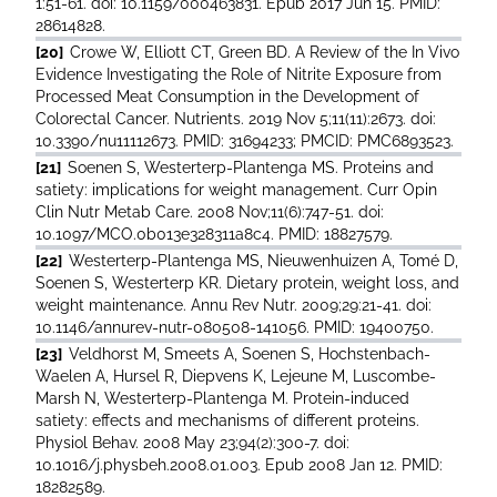
1:51-61. doi: 10.1159/000463831. Epub 2017 Jun 15. PMID:
28614828.
[20]
Crowe W, Elliott CT, Green BD. A Review of the In Vivo
Evidence Investigating the Role of Nitrite Exposure from
Processed Meat Consumption in the Development of
Colorectal Cancer. Nutrients. 2019 Nov 5;11(11):2673. doi:
10.3390/nu11112673. PMID: 31694233; PMCID: PMC6893523.
[21]
Soenen S, Westerterp-Plantenga MS. Proteins and
satiety: implications for weight management. Curr Opin
Clin Nutr Metab Care. 2008 Nov;11(6):747-51. doi:
10.1097/MCO.0b013e328311a8c4. PMID: 18827579.
[22]
Westerterp-Plantenga MS, Nieuwenhuizen A, Tomé D,
Soenen S, Westerterp KR. Dietary protein, weight loss, and
weight maintenance. Annu Rev Nutr. 2009;29:21-41. doi:
10.1146/annurev-nutr-080508-141056. PMID: 19400750.
[23]
Veldhorst M, Smeets A, Soenen S, Hochstenbach-
Waelen A, Hursel R, Diepvens K, Lejeune M, Luscombe-
Marsh N, Westerterp-Plantenga M. Protein-induced
satiety: effects and mechanisms of different proteins.
Physiol Behav. 2008 May 23;94(2):300-7. doi:
10.1016/j.physbeh.2008.01.003. Epub 2008 Jan 12. PMID:
18282589.