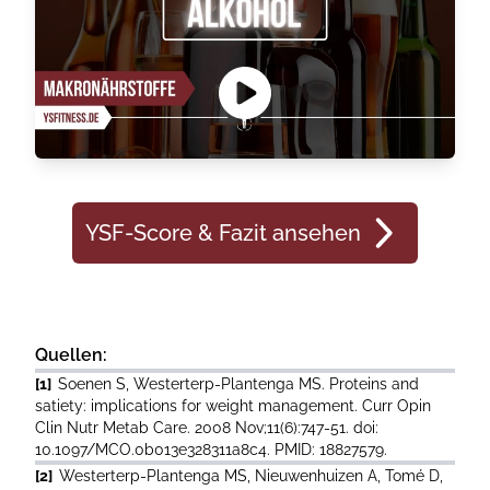
YSF-Score & Fazit ansehen
Quellen:
[1]
Soenen S, Westerterp-Plantenga MS. Proteins and
satiety: implications for weight management. Curr Opin
Clin Nutr Metab Care. 2008 Nov;11(6):747-51. doi:
10.1097/MCO.0b013e328311a8c4. PMID: 18827579.
[2]
Westerterp-Plantenga MS, Nieuwenhuizen A, Tomé D,