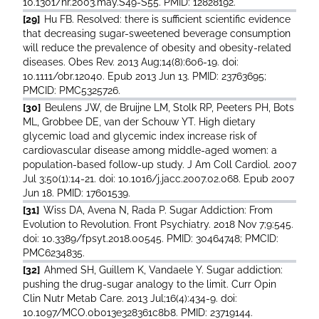
10.1301/nr.2003.may.S49-S55. PMID: 12828192.
[29]
Hu FB. Resolved: there is sufficient scientific evidence
that decreasing sugar-sweetened beverage consumption
will reduce the prevalence of obesity and obesity-related
diseases. Obes Rev. 2013 Aug;14(8):606-19. doi:
10.1111/obr.12040. Epub 2013 Jun 13. PMID: 23763695;
PMCID: PMC5325726.
[30]
Beulens JW, de Bruijne LM, Stolk RP, Peeters PH, Bots
ML, Grobbee DE, van der Schouw YT. High dietary
glycemic load and glycemic index increase risk of
cardiovascular disease among middle-aged women: a
population-based follow-up study. J Am Coll Cardiol. 2007
Jul 3;50(1):14-21. doi: 10.1016/j.jacc.2007.02.068. Epub 2007
Jun 18. PMID: 17601539.
[31]
Wiss DA, Avena N, Rada P. Sugar Addiction: From
Evolution to Revolution. Front Psychiatry. 2018 Nov 7;9:545.
doi: 10.3389/fpsyt.2018.00545. PMID: 30464748; PMCID:
PMC6234835.
[32]
Ahmed SH, Guillem K, Vandaele Y. Sugar addiction:
pushing the drug-sugar analogy to the limit. Curr Opin
Clin Nutr Metab Care. 2013 Jul;16(4):434-9. doi:
10.1097/MCO.0b013e328361c8b8. PMID: 23719144.