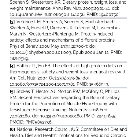
Soenen S, Westerterp KR. Dietary protein, weight loss, and
weight maintenance. Annu Rev Nutr. 2009;29:21-41. doi:
10.1146/annurev-nutr-080508-141056. PMID: 19400750.
[3]
Veldhorst M, Smeets A, Soenen S, Hochstenbach-
Waelen A, Hursel R, Diepvens K, Lejeune M, Luscombe-
Marsh N, Westerterp-Plantenga M. Protein-induced
satiety: effects and mechanisms of different proteins.
Physiol Behav. 2008 May 23;94(2):300-7. doi:
10.1016/j.physbeh.2008.01.003. Epub 2008 Jan 12. PMID:
18282589.
[4]
Halton TL, Hu FB. The effects of high protein diets on
thermogenesis, satiety and weight loss: a critical review. J
Am Coll Nutr. 2004 Oct;23(5):373-85. doi:
10.1080/07315724.2004.10719381. PMID: 15466943.
[5]
Stokes T, Hector AJ, Morton RW, McGlory C, Phillips
SM. Recent Perspectives Regarding the Role of Dietary
Protein for the Promotion of Muscle Hypertrophy with
Resistance Exercise Training. Nutrients. 2018 Feb
7;10(2):180. doi: 10.3390/nu10020180. PMID: 29414855;
PMCID: PMC5852756.
[6]
National Research Council (US) Committee on Diet and
Health. Diet and Health: Implications for Reducing Chronic