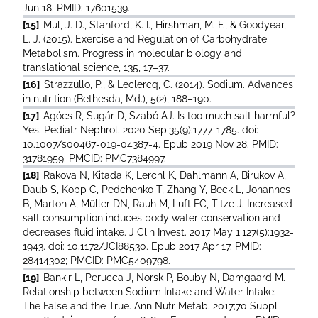
Jun 18. PMID: 17601539.
[15]
Mul, J. D., Stanford, K. I., Hirshman, M. F., & Goodyear,
L. J. (2015). Exercise and Regulation of Carbohydrate
Metabolism. Progress in molecular biology and
translational science, 135, 17–37.
[16]
Strazzullo, P., & Leclercq, C. (2014). Sodium. Advances
in nutrition (Bethesda, Md.), 5(2), 188–190.
[17]
Agócs R, Sugár D, Szabó AJ. Is too much salt harmful?
Yes. Pediatr Nephrol. 2020 Sep;35(9):1777-1785. doi:
10.1007/s00467-019-04387-4. Epub 2019 Nov 28. PMID:
31781959; PMCID: PMC7384997.
[18]
Rakova N, Kitada K, Lerchl K, Dahlmann A, Birukov A,
Daub S, Kopp C, Pedchenko T, Zhang Y, Beck L, Johannes
B, Marton A, Müller DN, Rauh M, Luft FC, Titze J. Increased
salt consumption induces body water conservation and
decreases fluid intake. J Clin Invest. 2017 May 1;127(5):1932-
1943. doi: 10.1172/JCI88530. Epub 2017 Apr 17. PMID:
28414302; PMCID: PMC5409798.
[19]
Bankir L, Perucca J, Norsk P, Bouby N, Damgaard M.
Relationship between Sodium Intake and Water Intake:
The False and the True. Ann Nutr Metab. 2017;70 Suppl