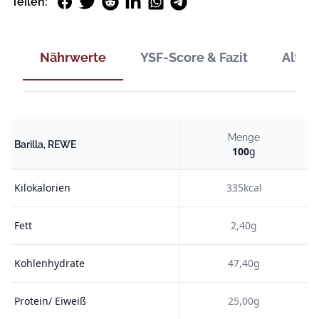
Facebook
Twitter
Reddit
LinkedIn
WhatsApp
Telegram
Teilen:
Nährwerte
YSF-Score & Fazit
Alter
Menge
Barilla, REWE
100
g
Kilokalorien
335kcal
Fett
2,40g
Kohlenhydrate
47,40g
Protein/ Eiweiß
25,00g