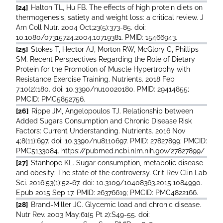
[24]
Halton TL, Hu FB. The effects of high protein diets on
thermogenesis, satiety and weight loss: a critical review. J
Am Coll Nutr. 2004 Oct;23(5):373-85. doi:
10.1080/07315724.2004.10719381. PMID: 15466943.
[25]
Stokes T, Hector AJ, Morton RW, McGlory C, Phillips
SM. Recent Perspectives Regarding the Role of Dietary
Protein for the Promotion of Muscle Hypertrophy with
Resistance Exercise Training. Nutrients. 2018 Feb
7;10(2):180. doi: 10.3390/nu10020180. PMID: 29414855;
PMCID: PMC5852756.
[26]
Rippe JM, Angelopoulos TJ. Relationship between
Added Sugars Consumption and Chronic Disease Risk
Factors: Current Understanding. Nutrients. 2016 Nov
4;8(11):697. doi: 10.3390/nu8110697. PMID: 27827899; PMCID:
PMC5133084. https://pubmed.ncbi.nlm.nih.gov/27827899/
[27]
Stanhope KL. Sugar consumption, metabolic disease
and obesity: The state of the controversy. Crit Rev Clin Lab
Sci. 2016;53(1):52-67. doi: 10.3109/10408363.2015.1084990.
Epub 2015 Sep 17. PMID: 26376619; PMCID: PMC4822166.
[28]
Brand-Miller JC. Glycemic load and chronic disease.
Nutr Rev. 2003 May;61(5 Pt 2):S49-55. doi: