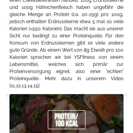
einen Eiweißlieferanten handelt. 100g Erdnusskerne
und 100g Hähnchenfleisch haben ungefähr die
gleiche Menge an Protein (ca. 20-25g) pro 100g,
jedoch enthalten Erdnusskerne etwa 5 mal so viele
Kalorien (>550 Kalorien). Das macht sie aus unserer
Sicht nur bedingt zu einer Proteinquelle. Für den
Konsum von Erdnusskernen gibt es viele andere
gute Gründe. Ab einem Wert von 8g Eiweiß pro 100
Kalorien sprechen wir bei YSFitness von einem
Lebensmittel, welches sich primär zur
Proteinversorgung eignet, also einer "echten"
Proteinquelle. Mehr dazu in unserem Video
[
11
,
12
,
13
,
14
,
15
].