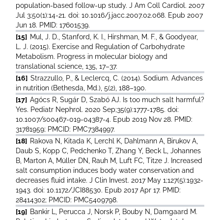
population-based follow-up study. J Am Coll Cardiol. 2007
Jul 3;50(1):14-21. doi: 10.1016/j.jacc.2007.02.068. Epub 2007
Jun 18. PMID: 17601539.
[15]
Mul, J. D., Stanford, K. I., Hirshman, M. F., & Goodyear,
L. J. (2015). Exercise and Regulation of Carbohydrate
Metabolism. Progress in molecular biology and
translational science, 135, 17–37.
[16]
Strazzullo, P., & Leclercq, C. (2014). Sodium. Advances
in nutrition (Bethesda, Md.), 5(2), 188–190.
[17]
Agócs R, Sugár D, Szabó AJ. Is too much salt harmful?
Yes. Pediatr Nephrol. 2020 Sep;35(9):1777-1785. doi:
10.1007/s00467-019-04387-4. Epub 2019 Nov 28. PMID:
31781959; PMCID: PMC7384997.
[18]
Rakova N, Kitada K, Lerchl K, Dahlmann A, Birukov A,
Daub S, Kopp C, Pedchenko T, Zhang Y, Beck L, Johannes
B, Marton A, Müller DN, Rauh M, Luft FC, Titze J. Increased
salt consumption induces body water conservation and
decreases fluid intake. J Clin Invest. 2017 May 1;127(5):1932-
1943. doi: 10.1172/JCI88530. Epub 2017 Apr 17. PMID:
28414302; PMCID: PMC5409798.
[19]
Bankir L, Perucca J, Norsk P, Bouby N, Damgaard M.