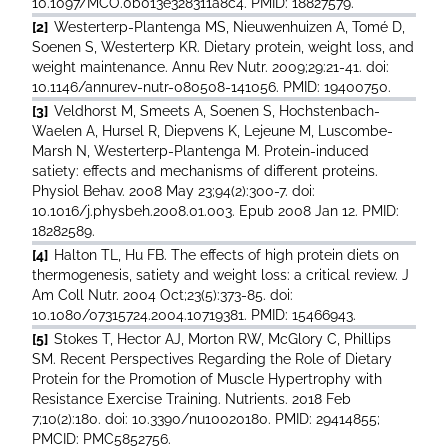
10.1097/MCO.0b013e328311a8c4. PMID: 18827579.
[2]
Westerterp-Plantenga MS, Nieuwenhuizen A, Tomé D,
Soenen S, Westerterp KR. Dietary protein, weight loss, and
weight maintenance. Annu Rev Nutr. 2009;29:21-41. doi:
10.1146/annurev-nutr-080508-141056. PMID: 19400750.
[3]
Veldhorst M, Smeets A, Soenen S, Hochstenbach-
Waelen A, Hursel R, Diepvens K, Lejeune M, Luscombe-
Marsh N, Westerterp-Plantenga M. Protein-induced
satiety: effects and mechanisms of different proteins.
Physiol Behav. 2008 May 23;94(2):300-7. doi:
10.1016/j.physbeh.2008.01.003. Epub 2008 Jan 12. PMID:
18282589.
[4]
Halton TL, Hu FB. The effects of high protein diets on
thermogenesis, satiety and weight loss: a critical review. J
Am Coll Nutr. 2004 Oct;23(5):373-85. doi:
10.1080/07315724.2004.10719381. PMID: 15466943.
[5]
Stokes T, Hector AJ, Morton RW, McGlory C, Phillips
SM. Recent Perspectives Regarding the Role of Dietary
Protein for the Promotion of Muscle Hypertrophy with
Resistance Exercise Training. Nutrients. 2018 Feb
7;10(2):180. doi: 10.3390/nu10020180. PMID: 29414855;
PMCID: PMC5852756.