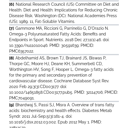
[6]
National Research Council (US) Committee on Diet and
Health. Diet and Health: Implications for Reducing Chronic
Disease Risk. Washington (DC): National Academies Press
(US); 1989. 11, Fat-Soluble Vitamins.
[7]
Gammone MA, Riccioni G, Parrinello G, D'Orazio N.
Omega-3 Polyunsaturated Fatty Acids: Benefits and
Endpoints in Sport. Nutrients. 2018 Dec 27;11(1):46. doi:
10.3390/nu11010046. PMID: 30591639; PMCID:
PMC6357022.
[8]
Abdelhamid AS, Brown TJ, Brainard JS, Biswas P,
Thorpe GC, Moore HJ, Deane KH, Summerbell CD,
Worthington HV, Song F, Hooper L. Omega-3 fatty acids
for the primary and secondary prevention of
cardiovascular disease. Cochrane Database Syst Rev.
2020 Feb 29;3(3):CD003177. doi:
10.1002/14651858.CD003177.pub5. PMID: 32114706; PMCID:
PMC7049091.
[9]
Bhardwaj S, Passi SJ, Misra A. Overview of trans fatty
acids: biochemistry and health effects. Diabetes Metab
Syndr. 2011 Jul-Sep;5(3):161-4. doi:
10.1016/j.dsx.2012.03.002. Epub 2012 May 1. PMID:
22813572.