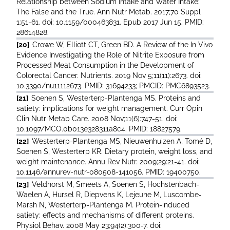
Relationship between Sodium Intake and Water Intake:
The False and the True. Ann Nutr Metab. 2017;70 Suppl
1:51-61. doi: 10.1159/000463831. Epub 2017 Jun 15. PMID:
28614828.
[20]
Crowe W, Elliott CT, Green BD. A Review of the In Vivo
Evidence Investigating the Role of Nitrite Exposure from
Processed Meat Consumption in the Development of
Colorectal Cancer. Nutrients. 2019 Nov 5;11(11):2673. doi:
10.3390/nu11112673. PMID: 31694233; PMCID: PMC6893523.
[21]
Soenen S, Westerterp-Plantenga MS. Proteins and
satiety: implications for weight management. Curr Opin
Clin Nutr Metab Care. 2008 Nov;11(6):747-51. doi:
10.1097/MCO.0b013e328311a8c4. PMID: 18827579.
[22]
Westerterp-Plantenga MS, Nieuwenhuizen A, Tomé D,
Soenen S, Westerterp KR. Dietary protein, weight loss, and
weight maintenance. Annu Rev Nutr. 2009;29:21-41. doi:
10.1146/annurev-nutr-080508-141056. PMID: 19400750.
[23]
Veldhorst M, Smeets A, Soenen S, Hochstenbach-
Waelen A, Hursel R, Diepvens K, Lejeune M, Luscombe-
Marsh N, Westerterp-Plantenga M. Protein-induced
satiety: effects and mechanisms of different proteins.
Physiol Behav. 2008 May 23;94(2):300-7. doi: