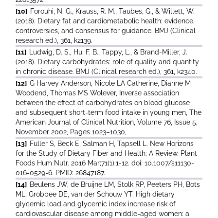
[10]
Forouhi, N. G., Krauss, R. M., Taubes, G., & Willett, W.
(2018). Dietary fat and cardiometabolic health: evidence,
controversies, and consensus for guidance. BMJ (Clinical
research ed.), 361, k2139.
[11]
Ludwig, D. S., Hu, F. B., Tappy, L., & Brand-Miller, J.
(2018). Dietary carbohydrates: role of quality and quantity
in chronic disease. BMJ (Clinical research ed.), 361, k2340.
[12]
G Harvey Anderson, Nicole LA Catherine, Dianne M
Woodend, Thomas MS Wolever, Inverse association
between the effect of carbohydrates on blood glucose
and subsequent short-term food intake in young men, The
American Journal of Clinical Nutrition, Volume 76, Issue 5,
November 2002, Pages 1023–1030,
[13]
Fuller S, Beck E, Salman H, Tapsell L. New Horizons
for the Study of Dietary Fiber and Health: A Review. Plant
Foods Hum Nutr. 2016 Mar;71(1):1-12. doi: 10.1007/s11130-
016-0529-6. PMID: 26847187.
[14]
Beulens JW, de Bruijne LM, Stolk RP, Peeters PH, Bots
ML, Grobbee DE, van der Schouw YT. High dietary
glycemic load and glycemic index increase risk of
cardiovascular disease among middle-aged women: a