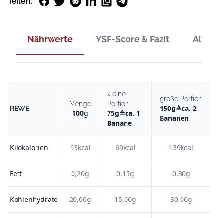
Facebook
Twitter
Reddit
LinkedIn
WhatsApp
Telegram
Teilen:
Nährwerte
YSF-Score & Fazit
Alter
kleine
große Portion
Menge
Portion
150
g
≙
ca. 2
REWE
100
g
75
g
≙
ca. 1
Bananen
Banane
Kilokalorien
93kcal
69kcal
139kcal
Fett
0,20g
0,15g
0,30g
Kohlenhydrate
20,00g
15,00g
30,00g