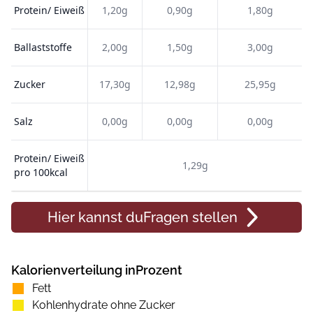
Protein/ Eiweiß
1,20g
0,90g
1,80g
Ballaststoffe
2,00g
1,50g
3,00g
Zucker
17,30g
12,98g
25,95g
Salz
0,00g
0,00g
0,00g
Protein/ Eiweiß
1,29g
pro 100kcal
Hier kannst du
Fragen
stellen
Kalorienverteilung inProzent
Fett
Kohlenhydrate ohne Zucker