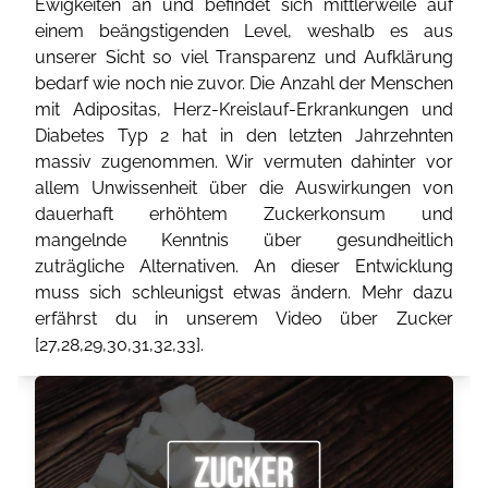
Ewigkeiten an und befindet sich mittlerweile auf
einem beängstigenden Level, weshalb es aus
unserer Sicht so viel Transparenz und Aufklärung
bedarf wie noch nie zuvor. Die Anzahl der Menschen
mit Adipositas, Herz-Kreislauf-Erkrankungen und
Diabetes Typ 2 hat in den letzten Jahrzehnten
massiv zugenommen. Wir vermuten dahinter vor
allem Unwissenheit über die Auswirkungen von
dauerhaft erhöhtem Zuckerkonsum und
mangelnde Kenntnis über gesundheitlich
zuträgliche Alternativen. An dieser Entwicklung
muss sich schleunigst etwas ändern. Mehr dazu
erfährst du in unserem Video über Zucker
[
27
,
28
,
29
,
30
,
31
,
32
,
33
].