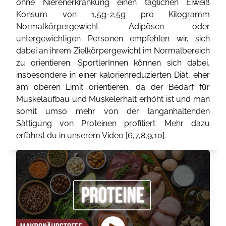
ohne Nierenerkrankung einen täglichen Eiweiß
Konsum von 1,5g-2,5g pro Kilogramm
Normalkörpergewicht. Adipösen oder
untergewichtigen Personen empfehlen wir, sich
dabei an ihrem Zielkörpergewicht im Normalbereich
zu orientieren. SportlerInnen können sich dabei,
insbesondere in einer kalorienreduzierten Diät, eher
am oberen Limit orientieren, da der Bedarf für
Muskelaufbau und Muskelerhalt erhöht ist und man
somit umso mehr von der langanhaltenden
Sättigung von Proteinen profitiert. Mehr dazu
erfährst du in unserem Video [
6
,
7
,
8
,
9
,
10
].