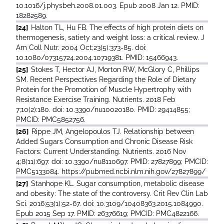
10.1016/j.physbeh.2008.01.003. Epub 2008 Jan 12. PMID:
18282589.
[24]
Halton TL, Hu FB. The effects of high protein diets on
thermogenesis, satiety and weight loss: a critical review. J
Am Coll Nutr. 2004 Oct;23(5):373-85. doi:
10.1080/07315724.2004.10719381. PMID: 15466943.
[25]
Stokes T, Hector AJ, Morton RW, McGlory C, Phillips
SM. Recent Perspectives Regarding the Role of Dietary
Protein for the Promotion of Muscle Hypertrophy with
Resistance Exercise Training. Nutrients. 2018 Feb
7;10(2):180. doi: 10.3390/nu10020180. PMID: 29414855;
PMCID: PMC5852756.
[26]
Rippe JM, Angelopoulos TJ. Relationship between
Added Sugars Consumption and Chronic Disease Risk
Factors: Current Understanding. Nutrients. 2016 Nov
4;8(11):697. doi: 10.3390/nu8110697. PMID: 27827899; PMCID:
PMC5133084. https://pubmed.ncbi.nlm.nih.gov/27827899/
[27]
Stanhope KL. Sugar consumption, metabolic disease
and obesity: The state of the controversy. Crit Rev Clin Lab
Sci. 2016;53(1):52-67. doi: 10.3109/10408363.2015.1084990.
Epub 2015 Sep 17. PMID: 26376619; PMCID: PMC4822166.