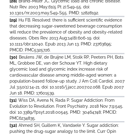
[28]
Brand-Miller JC. Glycemic load and chronic disease.
Nutr Rev. 2003 May;61(5 Pt 2):S49-55. doi:
10.1301/nr.2003.may.S49-S55. PMID: 12828192.
[29]
Hu FB. Resolved: there is sufficient scientific evidence
that decreasing sugar-sweetened beverage consumption
will reduce the prevalence of obesity and obesity-related
diseases. Obes Rev. 2013 Aug;14(8):606-19. doi:
10.1111/obr.12040. Epub 2013 Jun 13. PMID: 23763695;
PMCID: PMC5325726.
[30]
Beulens JW, de Bruijne LM, Stolk RP, Peeters PH, Bots
ML, Grobbee DE, van der Schouw YT. High dietary
glycemic load and glycemic index increase risk of
cardiovascular disease among middle-aged women: a
population-based follow-up study. J Am Coll Cardiol. 2007
Jul 3;50(1):14-21. doi: 10.1016/j.jacc.2007.02.068. Epub 2007
Jun 18. PMID: 17601539.
[31]
Wiss DA, Avena N, Rada P. Sugar Addiction: From
Evolution to Revolution. Front Psychiatry. 2018 Nov 7;9:545.
doi: 10.3389/fpsyt.2018.00545. PMID: 30464748; PMCID:
PMC6234835.
[32]
Ahmed SH, Guillem K, Vandaele Y. Sugar addiction:
pushing the drug-sugar analogy to the limit. Curr Opin