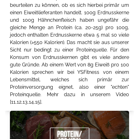
beurteilen zu können, ob es sich hierbei primär um
einen Eiweißlieferanten handelt. 100g Erdnusskerne
und 100g Hähnchenfleisch haben ungefähr die
gleiche Menge an Protein (ca. 20-25g) pro 100g,
jedoch enthalten Erdnusskerne etwa 5 mal so viele
Kalorien (>550 Kalorien). Das macht sie aus unserer
Sicht nur bedingt zu einer Proteinquelle. Für den
Konsum von Erdnusskernen gibt es viele andere
gute Gründe. Ab einem Wert von 8g Eiweiß pro 100
Kalorien sprechen wir bei YSFitness von einem
Lebensmittel, welches sich primär zur
Proteinversorgung eignet, also einer "echten"
Proteinquelle. Mehr dazu in unserem Video
[
11
,
12
,
13
,
14
,
15
].