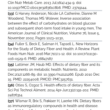
Clin Nutr Metab Care. 2013 Jul;16(4):434-9. doi:
10.1097/MCO.0b013e328361c8b8. PMID: 23719144.
[33]
G Harvey Anderson, Nicole LA Catherine, Dianne M
Woodend, Thomas MS Wolever, Inverse association
between the effect of carbohydrates on blood glucose
and subsequent short-term food intake in young men, The
American Journal of Clinical Nutrition, Volume 76, Issue 5,
November 2002, Pages 1023–1030,
[34]
Fuller S, Beck E, Salman H, Tapsell L. New Horizons
for the Study of Dietary Fiber and Health: A Review. Plant
Foods Hum Nutr. 2016 Mar;71(1):1-12. doi: 10.1007/s11130-
016-0529-6. PMID: 26847187.
[35]
Lattimer JM, Haub MD. Effects of dietary fiber and its
components on metabolic health. Nutrients. 2010
Dec;2(12):1266-89. doi: 10.3390/nu2121266. Epub 2010 Dec
15. PMID: 22254008; PMCID: PMC3257631.
[36]
Otles S, Ozgoz S. Health effects of dietary fiber. Acta
Sci Pol Technol Aliment. 2014 Apr-Jun;13(2):191-202. PMID:
24876314.
[37]
Wismar R, Brix S, Frøkiaer H, Laerke HN. Dietary fibers
as immunoregulatory compounds in health and disease.