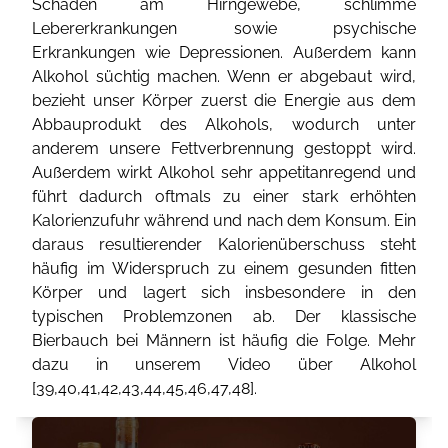
Schäden am Hirngewebe, schlimme
Lebererkrankungen sowie psychische
Erkrankungen wie Depressionen. Außerdem kann
Alkohol süchtig machen. Wenn er abgebaut wird,
bezieht unser Körper zuerst die Energie aus dem
Abbauprodukt des Alkohols, wodurch unter
anderem unsere Fettverbrennung gestoppt wird.
Außerdem wirkt Alkohol sehr appetitanregend und
führt dadurch oftmals zu einer stark erhöhten
Kalorienzufuhr während und nach dem Konsum. Ein
daraus resultierender Kalorienüberschuss steht
häufig im Widerspruch zu einem gesunden fitten
Körper und lagert sich insbesondere in den
typischen Problemzonen ab. Der klassische
Bierbauch bei Männern ist häufig die Folge. Mehr
dazu in unserem Video über Alkohol
[
39
,
40
,
41
,
42
,
43
,
44
,
45
,
46
,
47
,
48
].