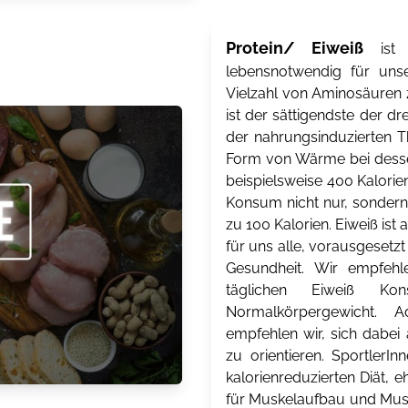
Protein/ Eiweiß
ist e
lebensnotwendig für unse
Vielzahl von Aminosäuren 
ist der sättigendste der 
der nahrungsinduzierten T
Form von Wärme bei desse
beispielsweise 400 Kalorie
Konsum nicht nur, sondern 
zu 100 Kalorien. Eiweiß ist 
für uns alle, vorausgesetz
Gesundheit. Wir empfeh
täglichen Eiweiß K
Normalkörpergewicht. A
empfehlen wir, sich dabei
zu orientieren. SportlerI
kalorienreduzierten Diät, 
für Muskelaufbau und Musk