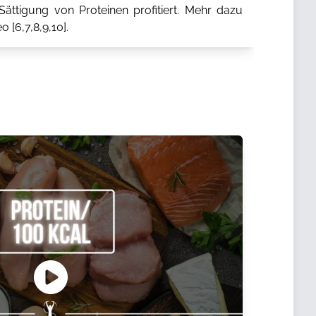
ättigung von Proteinen profitiert. Mehr dazu
o [
6
,
7
,
8
,
9
,
10
].