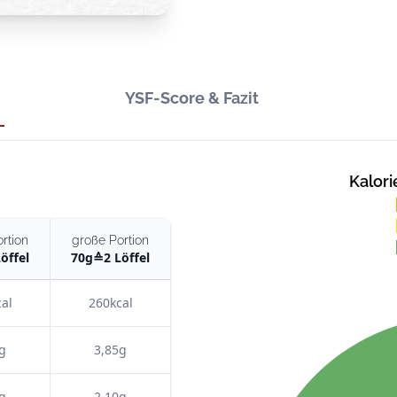
YSF-Score & Fazit
Kalori
ortion
große Portion
Löffel
70
g
≙
2 Löffel
al
260kcal
g
3,85g
g
2,10g