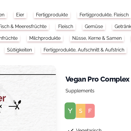
en
Eier
Fertigprodukte
Fertigprodukte, Fleisch
Fisch & Meeresfrüchte
Fleisch
Gemüse
Geträn
nfrüchte
Milchprodukte
Nüsse, Kerne & Samen
Süßigkeiten
Fertigprodukte, Aufschnitt & Aufstrich
Vegan Pro Complex
Supplements
Score
Vegetarisch