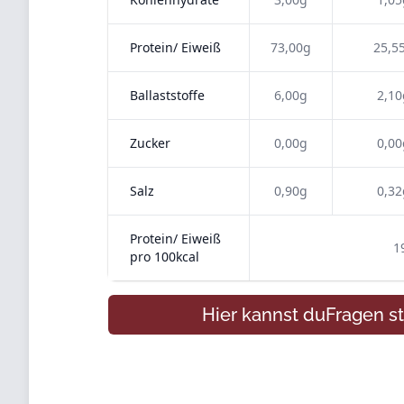
Protein/ Eiweiß
73,00g
25,5
Ballaststoffe
6,00g
2,10
Zucker
0,00g
0,00
Salz
0,90g
0,32
Protein/ Eiweiß
1
pro 100kcal
Hier kannst du
Fragen
st