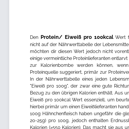
Protein/ Eiweiß pro 100kcal
Den
Wert f
nicht auf der Nährwerttabelle der Lebensmitt
möchten dir diesen Wert jedoch nicht vorent
einige vermeintliche Proteinlieferanten entlarv
zur Kalorienbombe werden können, wen
Proteinquelle suggeriert, primär zur Protein
In der Nährwerttabelle eines jeden Lebensmi
"Eiweiß pro 100g", der zwar eine gute Richtun
Bezug zu den übrigen Kalorien enthält. Aus uns
Eiweiß pro 100kcal Wert essenziell, um beurt
hierbei primär um einen Eiweißlieferanten han
100g Hähnchenfleisch haben ungefähr die gle
20-25g) pro 100g, jedoch enthalten Erdnuss
Kalorien (>550 Kalorien). Das macht sie aus u