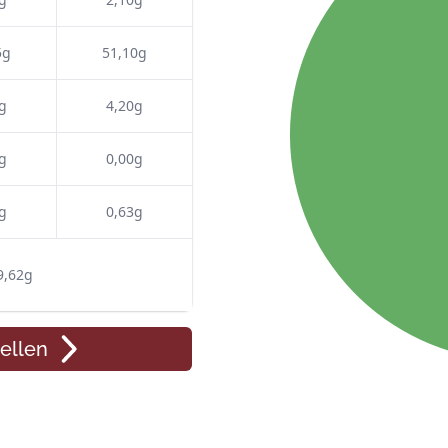
5g
51,10g
g
4,20g
g
0,00g
g
0,63g
9,62g
ellen