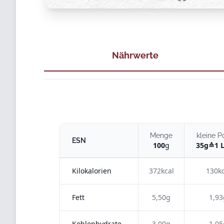
Nährwerte
Menge
kleine P
ESN
100
g
35
g
≙
1 
Kilokalorien
372kcal
130kc
Fett
5,50g
1,93
Kohlenhydrate
3,00g
1,05