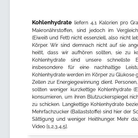
Kohlenhydrate
liefern 4,1 Kalorien pro 
Makronährstoffen, sind jedoch im Verglei
(Eiweiß und Fett) nicht essenziell, also nicht
Körper. Wir sind demnach nicht auf sie ang
heißt, dass wir aufhören sollten, sie zu k
Kohlenhydrate sind unsere schnellste 
insbesondere für eine nachhaltige Leistun
Kohlenhydrate werden im Körper zu Glukose g
Zellen zur Energiegewinnung dient. Personen,
sollten weniger kurzkettige Kohlenhydrate (
konsumieren, um ihren Blutzuckerspiegel nich
zu schicken. Langkettige Kohlenhydrate bezi
Mehrfachzucker (Ballaststoffe) sind hier der S
Sättigung und weniger Heißhunger. Mehr da
Video [
1
,
2
,
3
,
4
,
5
].