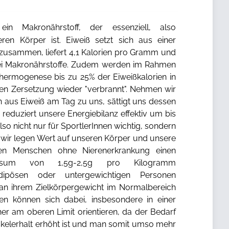
in Makronährstoff, der essenziell, also
ren Körper ist. Eiweiß setzt sich aus einer
zusammen, liefert 4,1 Kalorien pro Gramm und
drei Makronährstoffe. Zudem werden im Rahmen
hermogenese bis zu 25% der Eiweißkalorien in
n Zersetzung wieder "verbrannt". Nehmen wir
n aus Eiweiß am Tag zu uns, sättigt uns dessen
reduziert unsere Energiebilanz effektiv um bis
also nicht nur für SportlerInnen wichtig, sondern
t wir legen Wert auf unseren Körper und unsere
len Menschen ohne Nierenerkrankung einen
onsum von 1,5g-2,5g pro Kilogramm
dipösen oder untergewichtigen Personen
 an ihrem Zielkörpergewicht im Normalbereich
nnen können sich dabei, insbesondere in einer
eher am oberen Limit orientieren, da der Bedarf
elerhalt erhöht ist und man somit umso mehr