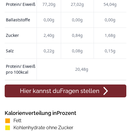
Protein/ Eiweiß
77,20g
27,02g
54,04g
Ballaststoffe
0,00g
0,00g
0,00g
Zucker
2,40g
0,84g
1,68g
Salz
0,22g
0,08g
0,15g
Protein/ Eiweiß
20,48g
pro 100kcal
Hier kannst du
Fragen
stellen
Kalorienverteilung inProzent
Fett
Kohlenhydrate ohne Zucker