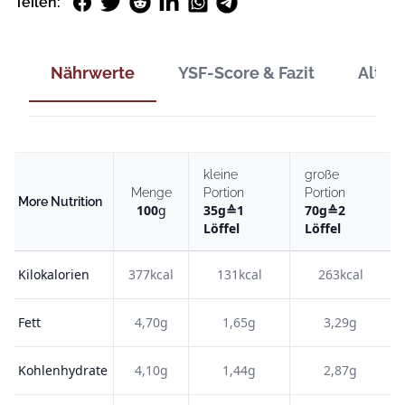
Facebook
Twitter
Reddit
LinkedIn
WhatsApp
Telegram
Teilen:
Nährwerte
YSF-Score & Fazit
Alter
kleine
große
Menge
Portion
Portion
More Nutrition
100
g
35
g
≙
1
70
g
≙
2
Löffel
Löffel
Kilokalorien
377kcal
131kcal
263kcal
Fett
4,70g
1,65g
3,29g
Kohlenhydrate
4,10g
1,44g
2,87g