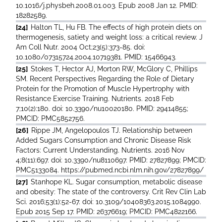
10.1016/j.physbeh.2008.01.003. Epub 2008 Jan 12. PMID:
18282589.
[24]
Halton TL, Hu FB. The effects of high protein diets on
thermogenesis, satiety and weight loss: a critical review. J
Am Coll Nutr. 2004 Oct;23(5):373-85. doi:
10.1080/07315724.2004.10719381. PMID: 15466943.
[25]
Stokes T, Hector AJ, Morton RW, McGlory C, Phillips
SM. Recent Perspectives Regarding the Role of Dietary
Protein for the Promotion of Muscle Hypertrophy with
Resistance Exercise Training. Nutrients. 2018 Feb
7;10(2):180. doi: 10.3390/nu10020180. PMID: 29414855;
PMCID: PMC5852756.
[26]
Rippe JM, Angelopoulos TJ. Relationship between
Added Sugars Consumption and Chronic Disease Risk
Factors: Current Understanding. Nutrients. 2016 Nov
4;8(11):697. doi: 10.3390/nu8110697. PMID: 27827899; PMCID:
PMC5133084. https://pubmed.ncbi.nlm.nih.gov/27827899/
[27]
Stanhope KL. Sugar consumption, metabolic disease
and obesity: The state of the controversy. Crit Rev Clin Lab
Sci. 2016;53(1):52-67. doi: 10.3109/10408363.2015.1084990.
Epub 2015 Sep 17. PMID: 26376619; PMCID: PMC4822166.