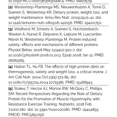
10.1097/MCO.0b013e328311a8c4. PMID: 18827579.
[2]
Westerterp-Plantenga MS, Nieuwenhuizen A, Tomé D,
Soenen S, Westerterp KR. Dietary protein, weight loss, and
weight maintenance. Annu Rev Nutr. 2009;29:21-41. doi:
10.1146/annurev-nutr-080508-141056. PMID: 19400750.
[3]
Veldhorst M, Smeets A, Soenen S, Hochstenbach-
Waelen A, Hursel R, Diepvens K, Lejeune M, Luscombe-
Marsh N, Westerterp-Plantenga M. Protein-induced
satiety: effects and mechanisms of different proteins.
Physiol Behav. 2008 May 23;94(2):300-7. doi:
10.1016/j.physbeh.2008.01.003. Epub 2008 Jan 12. PMID:
18282589.
[4]
Halton TL, Hu FB. The effects of high protein diets on
thermogenesis, satiety and weight loss: a critical review. J
Am Coll Nutr. 2004 Oct;23(5):373-85. doi:
10.1080/07315724.2004.10719381. PMID: 15466943.
[5]
Stokes T, Hector AJ, Morton RW, McGlory C, Phillips
SM. Recent Perspectives Regarding the Role of Dietary
Protein for the Promotion of Muscle Hypertrophy with
Resistance Exercise Training. Nutrients. 2018 Feb
7;10(2):180. doi: 10.3390/nu10020180. PMID: 29414855;
PMCID: PMC5852756.