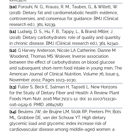
[10]
Forouhi, N. G., Krauss, R. M., Taubes, G., & Willett, W.
(2018). Dietary fat and cardiometabolic health: evidence,
controversies, and consensus for guidance. BMJ (Clinical
research ed.), 361, k2139.
[11]
Ludwig, D. S., Hu, F. B., Tappy, L., & Brand-Miller, J.
(2018). Dietary carbohydrates: role of quality and quantity
in chronic disease. BMJ (Clinical research ed.), 361, k2340.
[12]
G Harvey Anderson, Nicole LA Catherine, Dianne M
Woodend, Thomas MS Wolever, Inverse association
between the effect of carbohydrates on blood glucose
and subsequent short-term food intake in young men, The
American Journal of Clinical Nutrition, Volume 76, Issue 5,
November 2002, Pages 1023–1030,
[13]
Fuller S, Beck E, Salman H, Tapsell L. New Horizons
for the Study of Dietary Fiber and Health: A Review. Plant
Foods Hum Nutr. 2016 Mar;71(1):1-12. doi: 10.1007/s11130-
016-0529-6. PMID: 26847187.
[14]
Beulens JW, de Bruijne LM, Stolk RP, Peeters PH, Bots
ML, Grobbee DE, van der Schouw YT. High dietary
glycemic load and glycemic index increase risk of
cardiovascular disease among middle-aged women: a