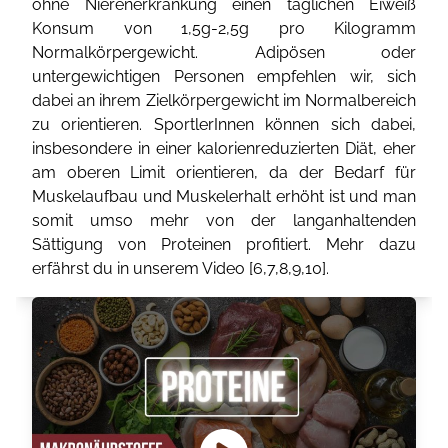
ohne Nierenerkrankung einen täglichen Eiweiß
Konsum von 1,5g-2,5g pro Kilogramm
Normalkörpergewicht. Adipösen oder
untergewichtigen Personen empfehlen wir, sich
dabei an ihrem Zielkörpergewicht im Normalbereich
zu orientieren. SportlerInnen können sich dabei,
insbesondere in einer kalorienreduzierten Diät, eher
am oberen Limit orientieren, da der Bedarf für
Muskelaufbau und Muskelerhalt erhöht ist und man
somit umso mehr von der langanhaltenden
Sättigung von Proteinen profitiert. Mehr dazu
erfährst du in unserem Video [
6
,
7
,
8
,
9
,
10
].