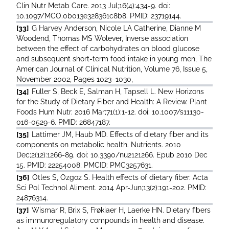
Clin Nutr Metab Care. 2013 Jul;16(4):434-9. doi:
10.1097/MCO.0b013e328361c8b8. PMID: 23719144.
[33]
G Harvey Anderson, Nicole LA Catherine, Dianne M
Woodend, Thomas MS Wolever, Inverse association
between the effect of carbohydrates on blood glucose
and subsequent short-term food intake in young men, The
American Journal of Clinical Nutrition, Volume 76, Issue 5,
November 2002, Pages 1023–1030,
[34]
Fuller S, Beck E, Salman H, Tapsell L. New Horizons
for the Study of Dietary Fiber and Health: A Review. Plant
Foods Hum Nutr. 2016 Mar;71(1):1-12. doi: 10.1007/s11130-
016-0529-6. PMID: 26847187.
[35]
Lattimer JM, Haub MD. Effects of dietary fiber and its
components on metabolic health. Nutrients. 2010
Dec;2(12):1266-89. doi: 10.3390/nu2121266. Epub 2010 Dec
15. PMID: 22254008; PMCID: PMC3257631.
[36]
Otles S, Ozgoz S. Health effects of dietary fiber. Acta
Sci Pol Technol Aliment. 2014 Apr-Jun;13(2):191-202. PMID:
24876314.
[37]
Wismar R, Brix S, Frøkiaer H, Laerke HN. Dietary fibers
as immunoregulatory compounds in health and disease.