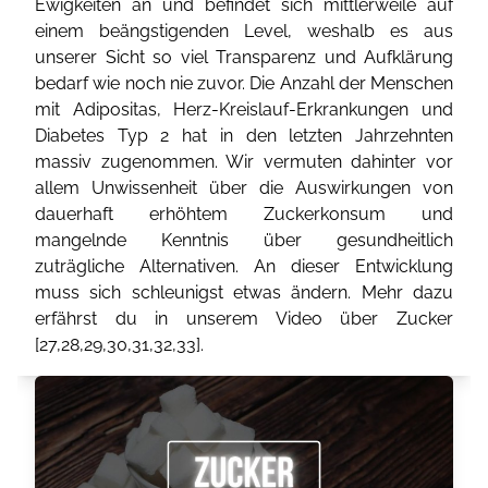
Ewigkeiten an und befindet sich mittlerweile auf
einem beängstigenden Level, weshalb es aus
unserer Sicht so viel Transparenz und Aufklärung
bedarf wie noch nie zuvor. Die Anzahl der Menschen
mit Adipositas, Herz-Kreislauf-Erkrankungen und
Diabetes Typ 2 hat in den letzten Jahrzehnten
massiv zugenommen. Wir vermuten dahinter vor
allem Unwissenheit über die Auswirkungen von
dauerhaft erhöhtem Zuckerkonsum und
mangelnde Kenntnis über gesundheitlich
zuträgliche Alternativen. An dieser Entwicklung
muss sich schleunigst etwas ändern. Mehr dazu
erfährst du in unserem Video über Zucker
[
27
,
28
,
29
,
30
,
31
,
32
,
33
].