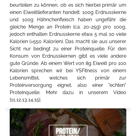
beurteilen zu können, ob es sich hierbei primär um
einen Eiweißlieferanten handelt. 100g Erdnusskerne
und 100g Hähnchenfleisch haben ungefähr die
gleiche Menge an Protein (ca. 20-25g) pro 100g,
jedoch enthalten Erdnusskerne etwa 5 mal so viele
Kalorien (>550 Kalorien). Das macht sie aus unserer
Sicht nur bedingt zu einer Proteinquelle. Für den
Konsum von Erdnusskernen gibt es viele andere
gute Gründe. Ab einem Wert von 8g Eiweiß pro 100
Kalorien sprechen wir bei YSFitness von einem
Lebensmittel, welches sich primär zur
Proteinversorgung eignet, also einer "echten"
Proteinquelle. Mehr dazu in unserem Video
[
11
,
12
,
13
,
14
,
15
].