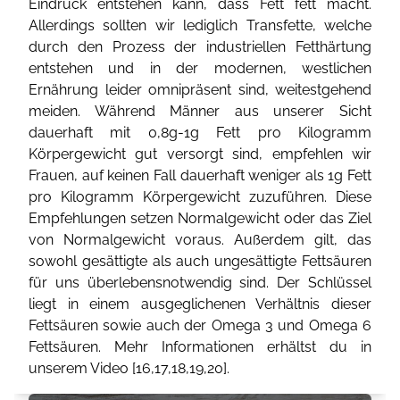
Eindruck entstehen kann, dass Fett fett macht.
Allerdings sollten wir lediglich Transfette, welche
durch den Prozess der industriellen Fetthärtung
entstehen und in der modernen, westlichen
Ernährung leider omnipräsent sind, weitestgehend
meiden. Während Männer aus unserer Sicht
dauerhaft mit 0,8g-1g Fett pro Kilogramm
Körpergewicht gut versorgt sind, empfehlen wir
Frauen, auf keinen Fall dauerhaft weniger als 1g Fett
pro Kilogramm Körpergewicht zuzuführen. Diese
Empfehlungen setzen Normalgewicht oder das Ziel
von Normalgewicht voraus. Außerdem gilt, das
sowohl gesättigte als auch ungesättigte Fettsäuren
für uns überlebensnotwendig sind. Der Schlüssel
liegt in einem ausgeglichenen Verhältnis dieser
Fettsäuren sowie auch der Omega 3 und Omega 6
Fettsäuren. Mehr Informationen erhältst du in
unserem Video [
16
,
17
,
18
,
19
,
20
].