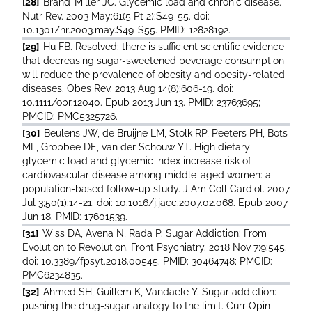
[28]
Brand-Miller JC. Glycemic load and chronic disease.
Nutr Rev. 2003 May;61(5 Pt 2):S49-55. doi:
10.1301/nr.2003.may.S49-S55. PMID: 12828192.
[29]
Hu FB. Resolved: there is sufficient scientific evidence
that decreasing sugar-sweetened beverage consumption
will reduce the prevalence of obesity and obesity-related
diseases. Obes Rev. 2013 Aug;14(8):606-19. doi:
10.1111/obr.12040. Epub 2013 Jun 13. PMID: 23763695;
PMCID: PMC5325726.
[30]
Beulens JW, de Bruijne LM, Stolk RP, Peeters PH, Bots
ML, Grobbee DE, van der Schouw YT. High dietary
glycemic load and glycemic index increase risk of
cardiovascular disease among middle-aged women: a
population-based follow-up study. J Am Coll Cardiol. 2007
Jul 3;50(1):14-21. doi: 10.1016/j.jacc.2007.02.068. Epub 2007
Jun 18. PMID: 17601539.
[31]
Wiss DA, Avena N, Rada P. Sugar Addiction: From
Evolution to Revolution. Front Psychiatry. 2018 Nov 7;9:545.
doi: 10.3389/fpsyt.2018.00545. PMID: 30464748; PMCID:
PMC6234835.
[32]
Ahmed SH, Guillem K, Vandaele Y. Sugar addiction:
pushing the drug-sugar analogy to the limit. Curr Opin