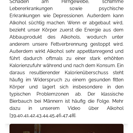
Schäden am Hirngewebe, schlimme
Lebererkrankungen sowie psychische
Erkrankungen wie Depressionen. Außerdem kann
Alkohol süchtig machen. Wenn er abgebaut wird,
bezieht unser Körper zuerst die Energie aus dem
Abbauprodukt des Alkohols, wodurch unter
anderem unsere Fettverbrennung gestoppt wird.
Außerdem wirkt Alkohol sehr appetitanregend und
führt dadurch oftmals zu einer stark erhöhten
Kalorienzufuhr während und nach dem Konsum. Ein
daraus resultierender Kalorienüberschuss steht
häufig im Widerspruch zu einem gesunden fitten
Körper und lagert sich insbesondere in den
typischen Problemzonen ab. Der klassische
Bierbauch bei Männern ist häufig die Folge. Mehr
dazu in unserem Video über Alkohol
[
39
,
40
,
41
,
42
,
43
,
44
,
45
,
46
,
47
,
48
].