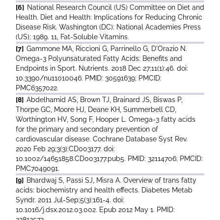
[6]
National Research Council (US) Committee on Diet and
Health. Diet and Health: Implications for Reducing Chronic
Disease Risk. Washington (DC): National Academies Press
(US); 1989. 11, Fat-Soluble Vitamins.
[7]
Gammone MA, Riccioni G, Parrinello G, D'Orazio N.
Omega-3 Polyunsaturated Fatty Acids: Benefits and
Endpoints in Sport. Nutrients. 2018 Dec 27;11(1):46. doi:
10.3390/nu11010046. PMID: 30591639; PMCID:
PMC6357022.
[8]
Abdelhamid AS, Brown TJ, Brainard JS, Biswas P,
Thorpe GC, Moore HJ, Deane KH, Summerbell CD,
Worthington HV, Song F, Hooper L. Omega-3 fatty acids
for the primary and secondary prevention of
cardiovascular disease. Cochrane Database Syst Rev.
2020 Feb 29;3(3):CD003177. doi:
10.1002/14651858.CD003177.pub5. PMID: 32114706; PMCID:
PMC7049091.
[9]
Bhardwaj S, Passi SJ, Misra A. Overview of trans fatty
acids: biochemistry and health effects. Diabetes Metab
Syndr. 2011 Jul-Sep;5(3):161-4. doi:
10.1016/j.dsx.2012.03.002. Epub 2012 May 1. PMID:
22813572.