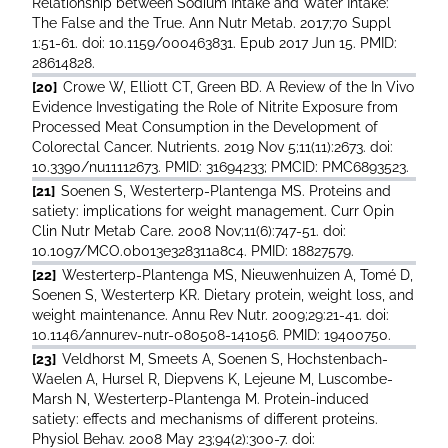
Relationship between Sodium Intake and Water Intake:
The False and the True. Ann Nutr Metab. 2017;70 Suppl
1:51-61. doi: 10.1159/000463831. Epub 2017 Jun 15. PMID:
28614828.
[20]
Crowe W, Elliott CT, Green BD. A Review of the In Vivo
Evidence Investigating the Role of Nitrite Exposure from
Processed Meat Consumption in the Development of
Colorectal Cancer. Nutrients. 2019 Nov 5;11(11):2673. doi:
10.3390/nu11112673. PMID: 31694233; PMCID: PMC6893523.
[21]
Soenen S, Westerterp-Plantenga MS. Proteins and
satiety: implications for weight management. Curr Opin
Clin Nutr Metab Care. 2008 Nov;11(6):747-51. doi:
10.1097/MCO.0b013e328311a8c4. PMID: 18827579.
[22]
Westerterp-Plantenga MS, Nieuwenhuizen A, Tomé D,
Soenen S, Westerterp KR. Dietary protein, weight loss, and
weight maintenance. Annu Rev Nutr. 2009;29:21-41. doi:
10.1146/annurev-nutr-080508-141056. PMID: 19400750.
[23]
Veldhorst M, Smeets A, Soenen S, Hochstenbach-
Waelen A, Hursel R, Diepvens K, Lejeune M, Luscombe-
Marsh N, Westerterp-Plantenga M. Protein-induced
satiety: effects and mechanisms of different proteins.
Physiol Behav. 2008 May 23;94(2):300-7. doi: