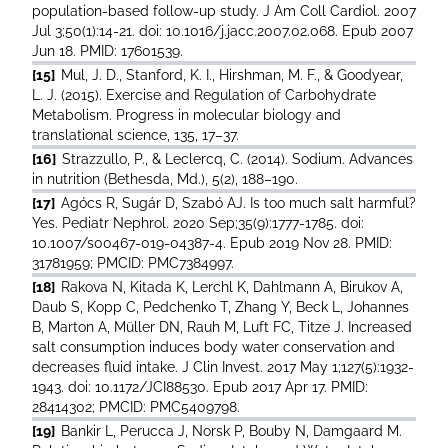
population-based follow-up study. J Am Coll Cardiol. 2007
Jul 3;50(1):14-21. doi: 10.1016/j.jacc.2007.02.068. Epub 2007
Jun 18. PMID: 17601539.
[15]
Mul, J. D., Stanford, K. I., Hirshman, M. F., & Goodyear,
L. J. (2015). Exercise and Regulation of Carbohydrate
Metabolism. Progress in molecular biology and
translational science, 135, 17–37.
[16]
Strazzullo, P., & Leclercq, C. (2014). Sodium. Advances
in nutrition (Bethesda, Md.), 5(2), 188–190.
[17]
Agócs R, Sugár D, Szabó AJ. Is too much salt harmful?
Yes. Pediatr Nephrol. 2020 Sep;35(9):1777-1785. doi:
10.1007/s00467-019-04387-4. Epub 2019 Nov 28. PMID:
31781959; PMCID: PMC7384997.
[18]
Rakova N, Kitada K, Lerchl K, Dahlmann A, Birukov A,
Daub S, Kopp C, Pedchenko T, Zhang Y, Beck L, Johannes
B, Marton A, Müller DN, Rauh M, Luft FC, Titze J. Increased
salt consumption induces body water conservation and
decreases fluid intake. J Clin Invest. 2017 May 1;127(5):1932-
1943. doi: 10.1172/JCI88530. Epub 2017 Apr 17. PMID:
28414302; PMCID: PMC5409798.
[19]
Bankir L, Perucca J, Norsk P, Bouby N, Damgaard M.