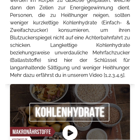
werden im Körper zu Glukose gespalten, welche
dann den Zellen zur Energiegewinnung dient.
Personen, die zu Heißhunger neigen, sollten
weniger kurzkettige Kohlenhydrate (Einfach- &
Zweifachzucker) konsumieren, um ihren
Blutzuckerspiegel nicht auf eine Achterbahnfahrt zu
schicken. Langkettige Kohlenhydrate
beziehungsweise unverdauliche Mehrfachzucker
(Ballaststoffe) sind hier der Schlüssel für
langanhaltende Sättigung und weniger Heißhunger.
Mehr dazu erfährst du in unserem Video [
1
,
2
,
3
,
4
,
5
].