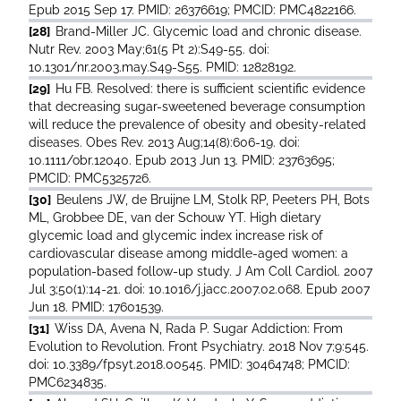
Epub 2015 Sep 17. PMID: 26376619; PMCID: PMC4822166.
[28]
Brand-Miller JC. Glycemic load and chronic disease.
Nutr Rev. 2003 May;61(5 Pt 2):S49-55. doi:
10.1301/nr.2003.may.S49-S55. PMID: 12828192.
[29]
Hu FB. Resolved: there is sufficient scientific evidence
that decreasing sugar-sweetened beverage consumption
will reduce the prevalence of obesity and obesity-related
diseases. Obes Rev. 2013 Aug;14(8):606-19. doi:
10.1111/obr.12040. Epub 2013 Jun 13. PMID: 23763695;
PMCID: PMC5325726.
[30]
Beulens JW, de Bruijne LM, Stolk RP, Peeters PH, Bots
ML, Grobbee DE, van der Schouw YT. High dietary
glycemic load and glycemic index increase risk of
cardiovascular disease among middle-aged women: a
population-based follow-up study. J Am Coll Cardiol. 2007
Jul 3;50(1):14-21. doi: 10.1016/j.jacc.2007.02.068. Epub 2007
Jun 18. PMID: 17601539.
[31]
Wiss DA, Avena N, Rada P. Sugar Addiction: From
Evolution to Revolution. Front Psychiatry. 2018 Nov 7;9:545.
doi: 10.3389/fpsyt.2018.00545. PMID: 30464748; PMCID:
PMC6234835.