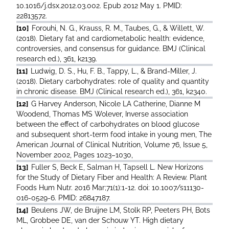
10.1016/j.dsx.2012.03.002. Epub 2012 May 1. PMID:
22813572.
[10]
Forouhi, N. G., Krauss, R. M., Taubes, G., & Willett, W.
(2018). Dietary fat and cardiometabolic health: evidence,
controversies, and consensus for guidance. BMJ (Clinical
research ed.), 361, k2139.
[11]
Ludwig, D. S., Hu, F. B., Tappy, L., & Brand-Miller, J.
(2018). Dietary carbohydrates: role of quality and quantity
in chronic disease. BMJ (Clinical research ed.), 361, k2340.
[12]
G Harvey Anderson, Nicole LA Catherine, Dianne M
Woodend, Thomas MS Wolever, Inverse association
between the effect of carbohydrates on blood glucose
and subsequent short-term food intake in young men, The
American Journal of Clinical Nutrition, Volume 76, Issue 5,
November 2002, Pages 1023–1030,
[13]
Fuller S, Beck E, Salman H, Tapsell L. New Horizons
for the Study of Dietary Fiber and Health: A Review. Plant
Foods Hum Nutr. 2016 Mar;71(1):1-12. doi: 10.1007/s11130-
016-0529-6. PMID: 26847187.
[14]
Beulens JW, de Bruijne LM, Stolk RP, Peeters PH, Bots
ML, Grobbee DE, van der Schouw YT. High dietary