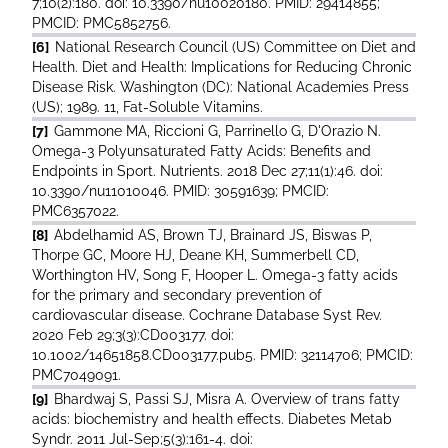
7;10(2):180. doi: 10.3390/nu10020180. PMID: 29414855;
PMCID: PMC5852756.
[6]
National Research Council (US) Committee on Diet and
Health. Diet and Health: Implications for Reducing Chronic
Disease Risk. Washington (DC): National Academies Press
(US); 1989. 11, Fat-Soluble Vitamins.
[7]
Gammone MA, Riccioni G, Parrinello G, D'Orazio N.
Omega-3 Polyunsaturated Fatty Acids: Benefits and
Endpoints in Sport. Nutrients. 2018 Dec 27;11(1):46. doi:
10.3390/nu11010046. PMID: 30591639; PMCID:
PMC6357022.
[8]
Abdelhamid AS, Brown TJ, Brainard JS, Biswas P,
Thorpe GC, Moore HJ, Deane KH, Summerbell CD,
Worthington HV, Song F, Hooper L. Omega-3 fatty acids
for the primary and secondary prevention of
cardiovascular disease. Cochrane Database Syst Rev.
2020 Feb 29;3(3):CD003177. doi:
10.1002/14651858.CD003177.pub5. PMID: 32114706; PMCID:
PMC7049091.
[9]
Bhardwaj S, Passi SJ, Misra A. Overview of trans fatty
acids: biochemistry and health effects. Diabetes Metab
Syndr. 2011 Jul-Sep;5(3):161-4. doi: