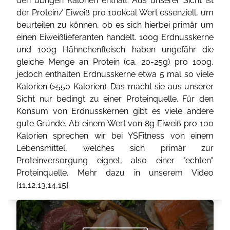
den übrigen Kalorien enthält. Aus unserer Sicht ist
der Protein/ Eiweiß pro 100kcal Wert essenziell, um
beurteilen zu können, ob es sich hierbei primär um
einen Eiweißlieferanten handelt. 100g Erdnusskerne
und 100g Hähnchenfleisch haben ungefähr die
gleiche Menge an Protein (ca. 20-25g) pro 100g,
jedoch enthalten Erdnusskerne etwa 5 mal so viele
Kalorien (>550 Kalorien). Das macht sie aus unserer
Sicht nur bedingt zu einer Proteinquelle. Für den
Konsum von Erdnusskernen gibt es viele andere
gute Gründe. Ab einem Wert von 8g Eiweiß pro 100
Kalorien sprechen wir bei YSFitness von einem
Lebensmittel, welches sich primär zur
Proteinversorgung eignet, also einer "echten"
Proteinquelle. Mehr dazu in unserem Video
[
11
,
12
,
13
,
14
,
15
].