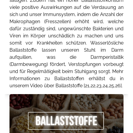
sättigen. Zudem hat ein hoher Ballaststoffkonsum
viele positive Auswirkungen auf die Verdauung an
sich und unser Immunsystem, indem die Anzahl der
Makrophagen (Fresszellen) erhöht wird, welche
dafür zuständig sind, ungewünschte Bakterien und
Viren im Körper unschädlich zu machen und uns
somit vor Krankheiten schützen. Wasserlösliche
Ballaststoffe lassen unseren Stuhl im Darm
aufquillen, was die Darmperistaltik
(Darmbewegung) fördert, Verstopfungen vorbeugt
und für Regelmäßigkeit beim Stuhlgang sorgt. Mehr
Informationen zu Ballaststoffen erhältst du in
unserem Video über Ballaststoffe [
21
,
22
,
23
,
24
,
25
,
26
].