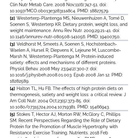
Clin Nutr Metab Care. 2008 Nov;11(6):747-51. doi:
10.1097/MCO.0b013e328311a8c4. PMID: 18827579.
[2]
Westerterp-Plantenga MS, Nieuwenhuizen A, Tomé D,
Soenen S, Westerterp KR. Dietary protein, weight loss, and
weight maintenance. Annu Rev Nutr. 2009;29:21-41. doi:
10.1146/annurev-nutr-080508-141056. PMID: 19400750.
[3]
Veldhorst M, Smeets A, Soenen S, Hochstenbach-
Waelen A, Hursel R, Diepvens K, Lejeune M, Luscombe-
Marsh N, Westerterp-Plantenga M. Protein-induced
satiety: effects and mechanisms of different proteins.
Physiol Behav. 2008 May 23;94(2):300-7. doi:
10.1016/j.physbeh.2008.01.003. Epub 2008 Jan 12. PMID:
18282589.
[4]
Halton TL, Hu FB. The effects of high protein diets on
thermogenesis, satiety and weight loss: a critical review. J
Am Coll Nutr. 2004 Oct;23(5):373-85. doi:
10.1080/07315724.2004.10719381. PMID: 15466943.
[5]
Stokes T, Hector AJ, Morton RW, McGlory C, Phillips
SM. Recent Perspectives Regarding the Role of Dietary
Protein for the Promotion of Muscle Hypertrophy with
Resistance Exercise Training. Nutrients. 2018 Feb