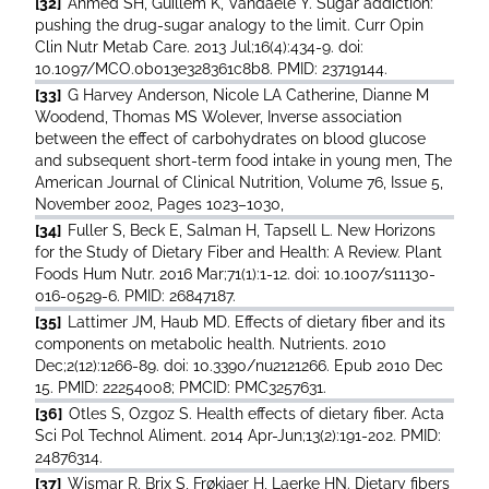
[32]
Ahmed SH, Guillem K, Vandaele Y. Sugar addiction:
pushing the drug-sugar analogy to the limit. Curr Opin
Clin Nutr Metab Care. 2013 Jul;16(4):434-9. doi:
10.1097/MCO.0b013e328361c8b8. PMID: 23719144.
[33]
G Harvey Anderson, Nicole LA Catherine, Dianne M
Woodend, Thomas MS Wolever, Inverse association
between the effect of carbohydrates on blood glucose
and subsequent short-term food intake in young men, The
American Journal of Clinical Nutrition, Volume 76, Issue 5,
November 2002, Pages 1023–1030,
[34]
Fuller S, Beck E, Salman H, Tapsell L. New Horizons
for the Study of Dietary Fiber and Health: A Review. Plant
Foods Hum Nutr. 2016 Mar;71(1):1-12. doi: 10.1007/s11130-
016-0529-6. PMID: 26847187.
[35]
Lattimer JM, Haub MD. Effects of dietary fiber and its
components on metabolic health. Nutrients. 2010
Dec;2(12):1266-89. doi: 10.3390/nu2121266. Epub 2010 Dec
15. PMID: 22254008; PMCID: PMC3257631.
[36]
Otles S, Ozgoz S. Health effects of dietary fiber. Acta
Sci Pol Technol Aliment. 2014 Apr-Jun;13(2):191-202. PMID:
24876314.
[37]
Wismar R, Brix S, Frøkiaer H, Laerke HN. Dietary fibers