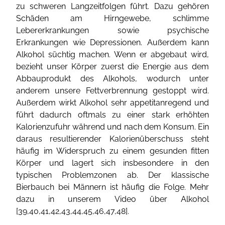
zu schweren Langzeitfolgen führt. Dazu gehören
Schäden am Hirngewebe, schlimme
Lebererkrankungen sowie psychische
Erkrankungen wie Depressionen. Außerdem kann
Alkohol süchtig machen. Wenn er abgebaut wird,
bezieht unser Körper zuerst die Energie aus dem
Abbauprodukt des Alkohols, wodurch unter
anderem unsere Fettverbrennung gestoppt wird.
Außerdem wirkt Alkohol sehr appetitanregend und
führt dadurch oftmals zu einer stark erhöhten
Kalorienzufuhr während und nach dem Konsum. Ein
daraus resultierender Kalorienüberschuss steht
häufig im Widerspruch zu einem gesunden fitten
Körper und lagert sich insbesondere in den
typischen Problemzonen ab. Der klassische
Bierbauch bei Männern ist häufig die Folge. Mehr
dazu in unserem Video über Alkohol
[
39
,
40
,
41
,
42
,
43
,
44
,
45
,
46
,
47
,
48
].