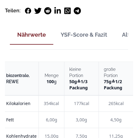
Facebook
Twitter
Reddit
LinkedIn
WhatsApp
Telegram
Teilen:
Nährwerte
YSF-Score & Fazit
Alter
kleine
große
biozentrale,
Menge
Portion
Portion
100
g
50
g
≙
1/3
75
g
≙
1/2
REWE
Packung
Packung
Kilokalorien
354kcal
177kcal
265kcal
Fett
6,00g
3,00g
4,50g
Kohlenhydrate
15,00g
7,50g
11,25g