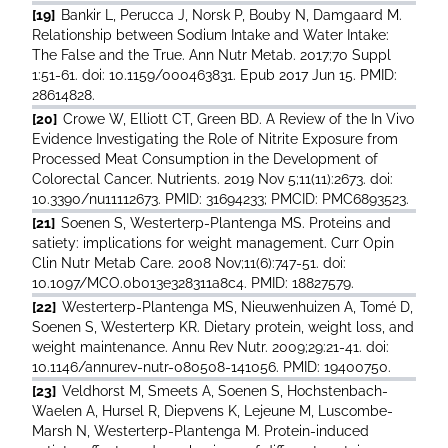
[19]
Bankir L, Perucca J, Norsk P, Bouby N, Damgaard M.
Relationship between Sodium Intake and Water Intake:
The False and the True. Ann Nutr Metab. 2017;70 Suppl
1:51-61. doi: 10.1159/000463831. Epub 2017 Jun 15. PMID:
28614828.
[20]
Crowe W, Elliott CT, Green BD. A Review of the In Vivo
Evidence Investigating the Role of Nitrite Exposure from
Processed Meat Consumption in the Development of
Colorectal Cancer. Nutrients. 2019 Nov 5;11(11):2673. doi:
10.3390/nu11112673. PMID: 31694233; PMCID: PMC6893523.
[21]
Soenen S, Westerterp-Plantenga MS. Proteins and
satiety: implications for weight management. Curr Opin
Clin Nutr Metab Care. 2008 Nov;11(6):747-51. doi:
10.1097/MCO.0b013e328311a8c4. PMID: 18827579.
[22]
Westerterp-Plantenga MS, Nieuwenhuizen A, Tomé D,
Soenen S, Westerterp KR. Dietary protein, weight loss, and
weight maintenance. Annu Rev Nutr. 2009;29:21-41. doi:
10.1146/annurev-nutr-080508-141056. PMID: 19400750.
[23]
Veldhorst M, Smeets A, Soenen S, Hochstenbach-
Waelen A, Hursel R, Diepvens K, Lejeune M, Luscombe-
Marsh N, Westerterp-Plantenga M. Protein-induced