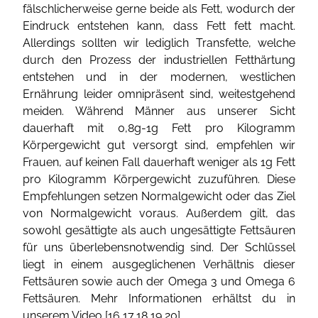
fälschlicherweise gerne beide als Fett, wodurch der
Eindruck entstehen kann, dass Fett fett macht.
Allerdings sollten wir lediglich Transfette, welche
durch den Prozess der industriellen Fetthärtung
entstehen und in der modernen, westlichen
Ernährung leider omnipräsent sind, weitestgehend
meiden. Während Männer aus unserer Sicht
dauerhaft mit 0,8g-1g Fett pro Kilogramm
Körpergewicht gut versorgt sind, empfehlen wir
Frauen, auf keinen Fall dauerhaft weniger als 1g Fett
pro Kilogramm Körpergewicht zuzuführen. Diese
Empfehlungen setzen Normalgewicht oder das Ziel
von Normalgewicht voraus. Außerdem gilt, das
sowohl gesättigte als auch ungesättigte Fettsäuren
für uns überlebensnotwendig sind. Der Schlüssel
liegt in einem ausgeglichenen Verhältnis dieser
Fettsäuren sowie auch der Omega 3 und Omega 6
Fettsäuren. Mehr Informationen erhältst du in
unserem Video [
16
,
17
,
18
,
19
,
20
].