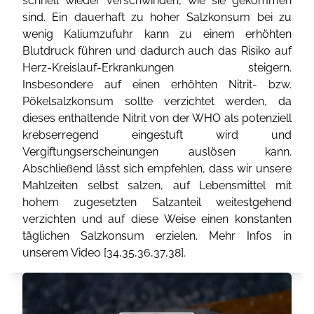
schnell wieder verschwinden, wie sie gekommen
sind. Ein dauerhaft zu hoher Salzkonsum bei zu
wenig Kaliumzufuhr kann zu einem erhöhten
Blutdruck führen und dadurch auch das Risiko auf
Herz-Kreislauf-Erkrankungen steigern.
Insbesondere auf einen erhöhten Nitrit- bzw.
Pökelsalzkonsum sollte verzichtet werden, da
dieses enthaltende Nitrit von der WHO als potenziell
krebserregend eingestuft wird und
Vergiftungserscheinungen auslösen kann.
Abschließend lässt sich empfehlen, dass wir unsere
Mahlzeiten selbst salzen, auf Lebensmittel mit
hohem zugesetzten Salzanteil weitestgehend
verzichten und auf diese Weise einen konstanten
täglichen Salzkonsum erzielen. Mehr Infos in
unserem Video [
34
,
35
,
36
,
37
,
38
].