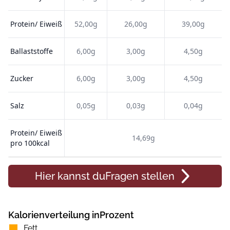
Protein/ Eiweiß
52,00g
26,00g
39,00g
Ballaststoffe
6,00g
3,00g
4,50g
Zucker
6,00g
3,00g
4,50g
Salz
0,05g
0,03g
0,04g
Protein/ Eiweiß
14,69g
pro 100kcal
Hier kannst du
Fragen
stellen
Kalorienverteilung inProzent
Fett