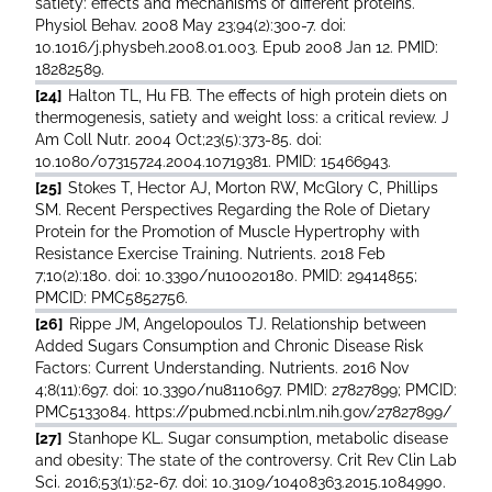
satiety: effects and mechanisms of different proteins.
Physiol Behav. 2008 May 23;94(2):300-7. doi:
10.1016/j.physbeh.2008.01.003. Epub 2008 Jan 12. PMID:
18282589.
[24]
Halton TL, Hu FB. The effects of high protein diets on
thermogenesis, satiety and weight loss: a critical review. J
Am Coll Nutr. 2004 Oct;23(5):373-85. doi:
10.1080/07315724.2004.10719381. PMID: 15466943.
[25]
Stokes T, Hector AJ, Morton RW, McGlory C, Phillips
SM. Recent Perspectives Regarding the Role of Dietary
Protein for the Promotion of Muscle Hypertrophy with
Resistance Exercise Training. Nutrients. 2018 Feb
7;10(2):180. doi: 10.3390/nu10020180. PMID: 29414855;
PMCID: PMC5852756.
[26]
Rippe JM, Angelopoulos TJ. Relationship between
Added Sugars Consumption and Chronic Disease Risk
Factors: Current Understanding. Nutrients. 2016 Nov
4;8(11):697. doi: 10.3390/nu8110697. PMID: 27827899; PMCID:
PMC5133084. https://pubmed.ncbi.nlm.nih.gov/27827899/
[27]
Stanhope KL. Sugar consumption, metabolic disease
and obesity: The state of the controversy. Crit Rev Clin Lab
Sci. 2016;53(1):52-67. doi: 10.3109/10408363.2015.1084990.