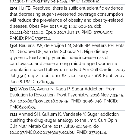
10.1301/nr.2003.may.S49-S55. PMID: 12828192.
[29]
Hu FB. Resolved: there is sufficient scientific evidence
that decreasing sugar-sweetened beverage consumption
will reduce the prevalence of obesity and obesity-related
diseases. Obes Rev. 2013 Aug;14(8):606-19. doi:
10.1111/obr.12040. Epub 2013 Jun 13. PMID: 23763695;
PMCID: PMC5325726.
[30]
Beulens JW, de Bruijne LM, Stolk RP, Peeters PH, Bots
ML, Grobbee DE, van der Schouw YT. High dietary
glycemic load and glycemic index increase risk of
cardiovascular disease among middle-aged women: a
population-based follow-up study. J Am Coll Cardiol. 2007
Jul 3;50(1):14-21. doi: 10.1016/j.jacc.2007.02.068. Epub 2007
Jun 18. PMID: 17601539.
[31]
Wiss DA, Avena N, Rada P. Sugar Addiction: From
Evolution to Revolution. Front Psychiatry. 2018 Nov 7;9:545.
doi: 10.3389/fpsyt.2018.00545. PMID: 30464748; PMCID:
PMC6234835.
[32]
Ahmed SH, Guillem K, Vandaele Y. Sugar addiction:
pushing the drug-sugar analogy to the limit. Curr Opin
Clin Nutr Metab Care. 2013 Jul;16(4):434-9. doi:
10.1097/MCO.0b013e328361c8b8. PMID: 23719144.