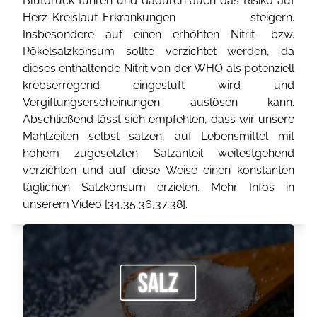
Blutdruck führen und dadurch auch das Risiko auf
Herz-Kreislauf-Erkrankungen steigern.
Insbesondere auf einen erhöhten Nitrit- bzw.
Pökelsalzkonsum sollte verzichtet werden, da
dieses enthaltende Nitrit von der WHO als potenziell
krebserregend eingestuft wird und
Vergiftungserscheinungen auslösen kann.
Abschließend lässt sich empfehlen, dass wir unsere
Mahlzeiten selbst salzen, auf Lebensmittel mit
hohem zugesetzten Salzanteil weitestgehend
verzichten und auf diese Weise einen konstanten
täglichen Salzkonsum erzielen. Mehr Infos in
unserem Video [
34
,
35
,
36
,
37
,
38
].