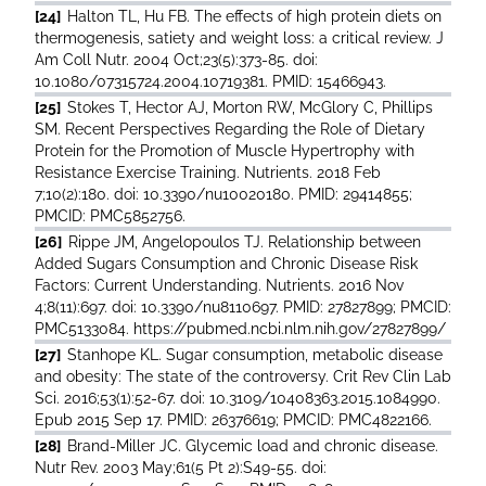
[24]
Halton TL, Hu FB. The effects of high protein diets on
thermogenesis, satiety and weight loss: a critical review. J
Am Coll Nutr. 2004 Oct;23(5):373-85. doi:
10.1080/07315724.2004.10719381. PMID: 15466943.
[25]
Stokes T, Hector AJ, Morton RW, McGlory C, Phillips
SM. Recent Perspectives Regarding the Role of Dietary
Protein for the Promotion of Muscle Hypertrophy with
Resistance Exercise Training. Nutrients. 2018 Feb
7;10(2):180. doi: 10.3390/nu10020180. PMID: 29414855;
PMCID: PMC5852756.
[26]
Rippe JM, Angelopoulos TJ. Relationship between
Added Sugars Consumption and Chronic Disease Risk
Factors: Current Understanding. Nutrients. 2016 Nov
4;8(11):697. doi: 10.3390/nu8110697. PMID: 27827899; PMCID:
PMC5133084. https://pubmed.ncbi.nlm.nih.gov/27827899/
[27]
Stanhope KL. Sugar consumption, metabolic disease
and obesity: The state of the controversy. Crit Rev Clin Lab
Sci. 2016;53(1):52-67. doi: 10.3109/10408363.2015.1084990.
Epub 2015 Sep 17. PMID: 26376619; PMCID: PMC4822166.
[28]
Brand-Miller JC. Glycemic load and chronic disease.
Nutr Rev. 2003 May;61(5 Pt 2):S49-55. doi: