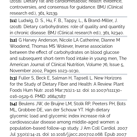
(2018). Dietary fat and cardiometabolic health: evidence,
controversies, and consensus for guidance. BMJ (Clinical
research ed.), 361, k2139.
[11]
Ludwig, D. S., Hu, F. B., Tappy, L., & Brand-Miller, J.
(2018). Dietary carbohydrates: role of quality and quantity
in chronic disease. BMJ (Clinical research ed.), 361, k2340.
[12]
G Harvey Anderson, Nicole LA Catherine, Dianne M
Woodend, Thomas MS Wolever, Inverse association
between the effect of carbohydrates on blood glucose
and subsequent short-term food intake in young men, The
American Journal of Clinical Nutrition, Volume 76, Issue 5,
November 2002, Pages 1023–1030,
[13]
Fuller S, Beck E, Salman H, Tapsell L. New Horizons
for the Study of Dietary Fiber and Health: A Review. Plant
Foods Hum Nutr. 2016 Mar;71(1):1-12. doi: 10.1007/s11130-
016-0529-6. PMID: 26847187.
[14]
Beulens JW, de Bruijne LM, Stolk RP, Peeters PH, Bots
ML, Grobbee DE, van der Schouw YT. High dietary
glycemic load and glycemic index increase risk of
cardiovascular disease among middle-aged women: a
population-based follow-up study. J Am Coll Cardiol. 2007
Jul 3;50(1):14-21. doi: 10.1016/j.jacc.2007.02.068. Epub 2007