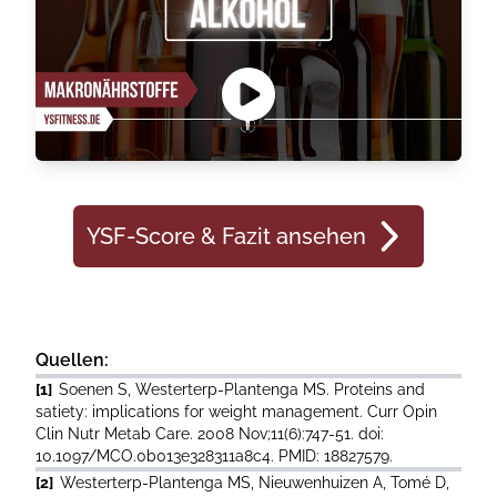
YSF-Score & Fazit ansehen
Quellen:
[1]
Soenen S, Westerterp-Plantenga MS. Proteins and
satiety: implications for weight management. Curr Opin
Clin Nutr Metab Care. 2008 Nov;11(6):747-51. doi:
10.1097/MCO.0b013e328311a8c4. PMID: 18827579.
[2]
Westerterp-Plantenga MS, Nieuwenhuizen A, Tomé D,