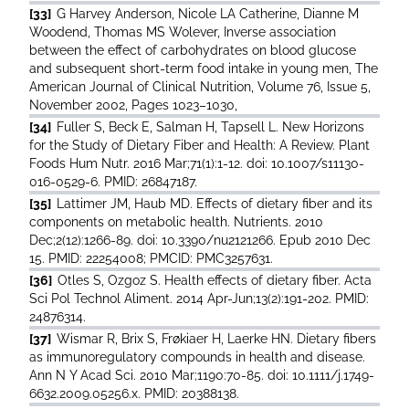
[33]
G Harvey Anderson, Nicole LA Catherine, Dianne M
Woodend, Thomas MS Wolever, Inverse association
between the effect of carbohydrates on blood glucose
and subsequent short-term food intake in young men, The
American Journal of Clinical Nutrition, Volume 76, Issue 5,
November 2002, Pages 1023–1030,
[34]
Fuller S, Beck E, Salman H, Tapsell L. New Horizons
for the Study of Dietary Fiber and Health: A Review. Plant
Foods Hum Nutr. 2016 Mar;71(1):1-12. doi: 10.1007/s11130-
016-0529-6. PMID: 26847187.
[35]
Lattimer JM, Haub MD. Effects of dietary fiber and its
components on metabolic health. Nutrients. 2010
Dec;2(12):1266-89. doi: 10.3390/nu2121266. Epub 2010 Dec
15. PMID: 22254008; PMCID: PMC3257631.
[36]
Otles S, Ozgoz S. Health effects of dietary fiber. Acta
Sci Pol Technol Aliment. 2014 Apr-Jun;13(2):191-202. PMID:
24876314.
[37]
Wismar R, Brix S, Frøkiaer H, Laerke HN. Dietary fibers
as immunoregulatory compounds in health and disease.
Ann N Y Acad Sci. 2010 Mar;1190:70-85. doi: 10.1111/j.1749-
6632.2009.05256.x. PMID: 20388138.