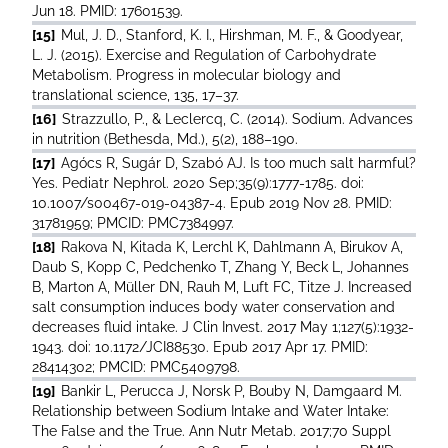
Jun 18. PMID: 17601539.
[15]
Mul, J. D., Stanford, K. I., Hirshman, M. F., & Goodyear,
L. J. (2015). Exercise and Regulation of Carbohydrate
Metabolism. Progress in molecular biology and
translational science, 135, 17–37.
[16]
Strazzullo, P., & Leclercq, C. (2014). Sodium. Advances
in nutrition (Bethesda, Md.), 5(2), 188–190.
[17]
Agócs R, Sugár D, Szabó AJ. Is too much salt harmful?
Yes. Pediatr Nephrol. 2020 Sep;35(9):1777-1785. doi:
10.1007/s00467-019-04387-4. Epub 2019 Nov 28. PMID:
31781959; PMCID: PMC7384997.
[18]
Rakova N, Kitada K, Lerchl K, Dahlmann A, Birukov A,
Daub S, Kopp C, Pedchenko T, Zhang Y, Beck L, Johannes
B, Marton A, Müller DN, Rauh M, Luft FC, Titze J. Increased
salt consumption induces body water conservation and
decreases fluid intake. J Clin Invest. 2017 May 1;127(5):1932-
1943. doi: 10.1172/JCI88530. Epub 2017 Apr 17. PMID:
28414302; PMCID: PMC5409798.
[19]
Bankir L, Perucca J, Norsk P, Bouby N, Damgaard M.
Relationship between Sodium Intake and Water Intake:
The False and the True. Ann Nutr Metab. 2017;70 Suppl