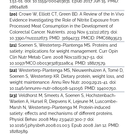
1:51-61. doi: 10.1159/000463831. Epub 2017 Jun 15. PMID:
28614828.
[20]
Crowe W, Elliott CT, Green BD. A Review of the In Vivo
Evidence Investigating the Role of Nitrite Exposure from
Processed Meat Consumption in the Development of
Colorectal Cancer. Nutrients. 2019 Nov 5;11(11):2673. doi:
10.3390/nu11112673. PMID: 31694233; PMCID: PMC6893523.
[21]
Soenen S, Westerterp-Plantenga MS. Proteins and
satiety: implications for weight management. Curr Opin
Clin Nutr Metab Care. 2008 Nov;11(6):747-51. doi:
10.1097/MCO.0b013e328311a8c4. PMID: 18827579.
[22]
Westerterp-Plantenga MS, Nieuwenhuizen A, Tomé D,
Soenen S, Westerterp KR. Dietary protein, weight loss, and
weight maintenance. Annu Rev Nutr. 2009;29:21-41. doi:
10.1146/annurev-nutr-080508-141056. PMID: 19400750.
[23]
Veldhorst M, Smeets A, Soenen S, Hochstenbach-
Waelen A, Hursel R, Diepvens K, Lejeune M, Luscombe-
Marsh N, Westerterp-Plantenga M. Protein-induced
satiety: effects and mechanisms of different proteins.
Physiol Behav. 2008 May 23;94(2):300-7. doi:
10.1016/j.physbeh.2008.01.003. Epub 2008 Jan 12. PMID:
18282589.