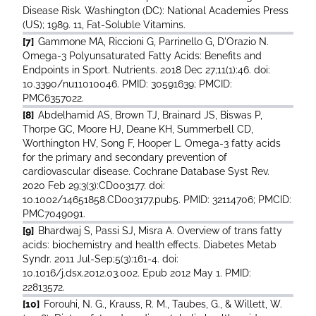
Disease Risk. Washington (DC): National Academies Press
(US); 1989. 11, Fat-Soluble Vitamins.
[7]
Gammone MA, Riccioni G, Parrinello G, D'Orazio N.
Omega-3 Polyunsaturated Fatty Acids: Benefits and
Endpoints in Sport. Nutrients. 2018 Dec 27;11(1):46. doi:
10.3390/nu11010046. PMID: 30591639; PMCID:
PMC6357022.
[8]
Abdelhamid AS, Brown TJ, Brainard JS, Biswas P,
Thorpe GC, Moore HJ, Deane KH, Summerbell CD,
Worthington HV, Song F, Hooper L. Omega-3 fatty acids
for the primary and secondary prevention of
cardiovascular disease. Cochrane Database Syst Rev.
2020 Feb 29;3(3):CD003177. doi:
10.1002/14651858.CD003177.pub5. PMID: 32114706; PMCID:
PMC7049091.
[9]
Bhardwaj S, Passi SJ, Misra A. Overview of trans fatty
acids: biochemistry and health effects. Diabetes Metab
Syndr. 2011 Jul-Sep;5(3):161-4. doi:
10.1016/j.dsx.2012.03.002. Epub 2012 May 1. PMID:
22813572.
[10]
Forouhi, N. G., Krauss, R. M., Taubes, G., & Willett, W.