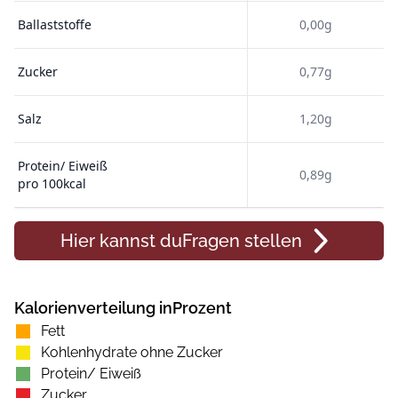
Ballaststoffe
0,00g
Zucker
0,77g
Salz
1,20g
Protein/ Eiweiß
0,89g
pro 100kcal
Hier kannst du
Fragen
stellen
Kalorienverteilung inProzent
Fett
Kohlenhydrate ohne Zucker
Protein/ Eiweiß
Zucker