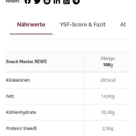
Facebook
Twitter
Reddit
LinkedIn
WhatsApp
Telegram
Teilen:
Nährwerte
YSF-Score & Fazit
Alter
Menge
Snack Master, REWE
100
g
Kilokalorien
281kcal
Fett
14,60g
Kohlenhydrate
33,30g
Protein/ Eiweiß
2,50g