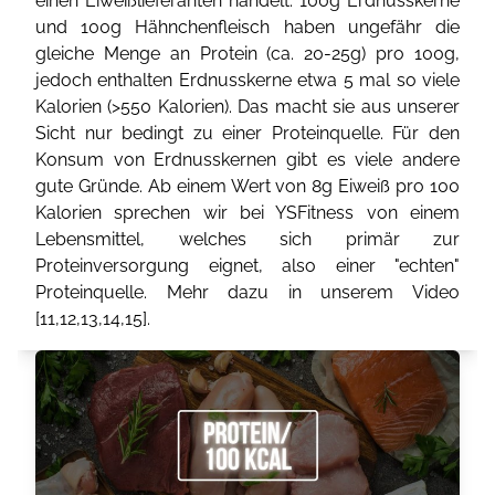
einen Eiweißlieferanten handelt. 100g Erdnusskerne
und 100g Hähnchenfleisch haben ungefähr die
gleiche Menge an Protein (ca. 20-25g) pro 100g,
jedoch enthalten Erdnusskerne etwa 5 mal so viele
Kalorien (>550 Kalorien). Das macht sie aus unserer
Sicht nur bedingt zu einer Proteinquelle. Für den
Konsum von Erdnusskernen gibt es viele andere
gute Gründe. Ab einem Wert von 8g Eiweiß pro 100
Kalorien sprechen wir bei YSFitness von einem
Lebensmittel, welches sich primär zur
Proteinversorgung eignet, also einer "echten"
Proteinquelle. Mehr dazu in unserem Video
[
11
,
12
,
13
,
14
,
15
].