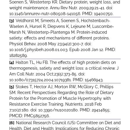
Soenen S, Westerterp KR. Dietary protein, weight loss, and
weight maintenance. Annu Rev Nutr. 2009;29:21-41. doi:
10.1146/annurev-nutr-080508-141056. PMID: 19400750.
[3]
Veldhorst M, Smeets A, Soenen S, Hochstenbach-
Waelen A, Hursel R, Diepvens K, Lejeune M, Luscombe-
Marsh N, Westerterp-Plantenga M. Protein-induced
satiety: effects and mechanisms of different proteins.
Physiol Behav. 2008 May 23;94(2):300-7. doi:
10.1016/j.physbeh.2008.01.003. Epub 2008 Jan 12. PMID:
18282589.
[4]
Halton TL, Hu FB. The effects of high protein diets on
thermogenesis, satiety and weight loss: a critical review. J
Am Coll Nutr. 2004 Oct;23(5):373-85. doi:
10.1080/07315724.2004.10719381. PMID: 15466943.
[5]
Stokes T, Hector AJ, Morton RW, McGlory C, Phillips
SM. Recent Perspectives Regarding the Role of Dietary
Protein for the Promotion of Muscle Hypertrophy with
Resistance Exercise Training. Nutrients. 2018 Feb
7;10(2):180. doi: 10.3390/nu10020180. PMID: 29414855;
PMCID: PMC5852756.
[6]
National Research Council (US) Committee on Diet and
Health. Diet and Health: Implications for Reducing Chronic