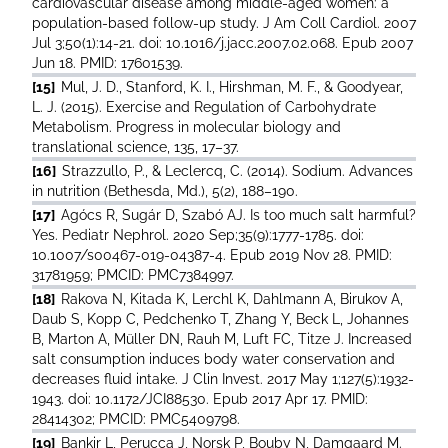
cardiovascular disease among middle-aged women: a
population-based follow-up study. J Am Coll Cardiol. 2007
Jul 3;50(1):14-21. doi: 10.1016/j.jacc.2007.02.068. Epub 2007
Jun 18. PMID: 17601539.
[15]
Mul, J. D., Stanford, K. I., Hirshman, M. F., & Goodyear,
L. J. (2015). Exercise and Regulation of Carbohydrate
Metabolism. Progress in molecular biology and
translational science, 135, 17–37.
[16]
Strazzullo, P., & Leclercq, C. (2014). Sodium. Advances
in nutrition (Bethesda, Md.), 5(2), 188–190.
[17]
Agócs R, Sugár D, Szabó AJ. Is too much salt harmful?
Yes. Pediatr Nephrol. 2020 Sep;35(9):1777-1785. doi:
10.1007/s00467-019-04387-4. Epub 2019 Nov 28. PMID:
31781959; PMCID: PMC7384997.
[18]
Rakova N, Kitada K, Lerchl K, Dahlmann A, Birukov A,
Daub S, Kopp C, Pedchenko T, Zhang Y, Beck L, Johannes
B, Marton A, Müller DN, Rauh M, Luft FC, Titze J. Increased
salt consumption induces body water conservation and
decreases fluid intake. J Clin Invest. 2017 May 1;127(5):1932-
1943. doi: 10.1172/JCI88530. Epub 2017 Apr 17. PMID:
28414302; PMCID: PMC5409798.
[19]
Bankir L, Perucca J, Norsk P, Bouby N, Damgaard M.