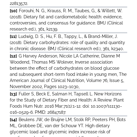
22813572.
[10]
Forouhi, N. G., Krauss, R. M., Taubes, G., & Willett, W.
(2018). Dietary fat and cardiometabolic health: evidence,
controversies, and consensus for guidance. BMJ (Clinical
research ed.), 361, k2139.
[11]
Ludwig, D. S., Hu, F. B., Tappy, L., & Brand-Miller, J.
(2018). Dietary carbohydrates: role of quality and quantity
in chronic disease. BMJ (Clinical research ed.), 361, k2340.
[12]
G Harvey Anderson, Nicole LA Catherine, Dianne M
Woodend, Thomas MS Wolever, Inverse association
between the effect of carbohydrates on blood glucose
and subsequent short-term food intake in young men, The
American Journal of Clinical Nutrition, Volume 76, Issue 5,
November 2002, Pages 1023–1030,
[13]
Fuller S, Beck E, Salman H, Tapsell L. New Horizons
for the Study of Dietary Fiber and Health: A Review. Plant
Foods Hum Nutr. 2016 Mar;71(1):1-12. doi: 10.1007/s11130-
016-0529-6. PMID: 26847187.
[14]
Beulens JW, de Bruijne LM, Stolk RP, Peeters PH, Bots
ML, Grobbee DE, van der Schouw YT. High dietary
glycemic load and glycemic index increase risk of