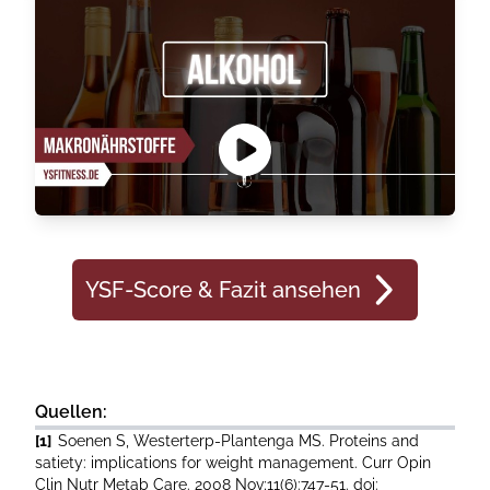
YSF-Score & Fazit ansehen
Quellen:
[1]
Soenen S, Westerterp-Plantenga MS. Proteins and
satiety: implications for weight management. Curr Opin
Clin Nutr Metab Care. 2008 Nov;11(6):747-51. doi: