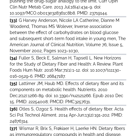
pushing the drug-sugar analogy to the limit. Curr Opin
Clin Nutr Metab Care. 2013 Jul;16(4):434-9. doi:
10.1097/MCO.0b013e328361c8b8. PMID: 23719144.
[33]
G Harvey Anderson, Nicole LA Catherine, Dianne M
Woodend, Thomas MS Wolever, Inverse association
between the effect of carbohydrates on blood glucose
and subsequent short-term food intake in young men, The
American Journal of Clinical Nutrition, Volume 76, Issue 5,
November 2002, Pages 1023–1030,
[34]
Fuller S, Beck E, Salman H, Tapsell L. New Horizons
for the Study of Dietary Fiber and Health: A Review. Plant
Foods Hum Nutr. 2016 Mar;71(1):1-12. doi: 10.1007/s11130-
016-0529-6. PMID: 26847187.
[35]
Lattimer JM, Haub MD. Effects of dietary fiber and its
components on metabolic health. Nutrients. 2010
Dec;2(12):1266-89. doi: 10.3390/nu2121266. Epub 2010 Dec
15. PMID: 22254008; PMCID: PMC3257631.
[36]
Otles S, Ozgoz S. Health effects of dietary fiber. Acta
Sci Pol Technol Aliment. 2014 Apr-Jun;13(2):191-202. PMID:
24876314.
[37]
Wismar R, Brix S, Frøkiaer H, Laerke HN. Dietary fibers
as immunoregulatory compounds in health and disease.