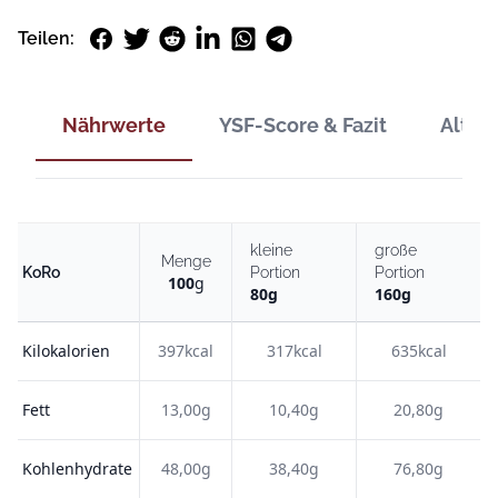
Facebook
Twitter
Reddit
LinkedIn
WhatsApp
Telegram
Teilen:
Nährwerte
YSF-Score & Fazit
Alter
kleine
große
Menge
KoRo
Portion
Portion
100
g
80
g
160
g
Kilokalorien
397kcal
317kcal
635kcal
Fett
13,00g
10,40g
20,80g
Kohlenhydrate
48,00g
38,40g
76,80g