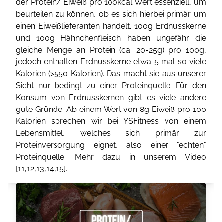
der Protein/ Eiweiß pro 100kcal Wert essenziell, um
beurteilen zu können, ob es sich hierbei primär um
einen Eiweißlieferanten handelt. 100g Erdnusskerne
und 100g Hähnchenfleisch haben ungefähr die
gleiche Menge an Protein (ca. 20-25g) pro 100g,
jedoch enthalten Erdnusskerne etwa 5 mal so viele
Kalorien (>550 Kalorien). Das macht sie aus unserer
Sicht nur bedingt zu einer Proteinquelle. Für den
Konsum von Erdnusskernen gibt es viele andere
gute Gründe. Ab einem Wert von 8g Eiweiß pro 100
Kalorien sprechen wir bei YSFitness von einem
Lebensmittel, welches sich primär zur
Proteinversorgung eignet, also einer "echten"
Proteinquelle. Mehr dazu in unserem Video
[
11
,
12
,
13
,
14
,
15
].