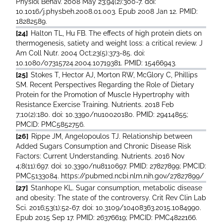
Physiol Behav. 2008 May 23;94(2):300-7. doi:
10.1016/j.physbeh.2008.01.003. Epub 2008 Jan 12. PMID:
18282589.
[24]
Halton TL, Hu FB. The effects of high protein diets on
thermogenesis, satiety and weight loss: a critical review. J
Am Coll Nutr. 2004 Oct;23(5):373-85. doi:
10.1080/07315724.2004.10719381. PMID: 15466943.
[25]
Stokes T, Hector AJ, Morton RW, McGlory C, Phillips
SM. Recent Perspectives Regarding the Role of Dietary
Protein for the Promotion of Muscle Hypertrophy with
Resistance Exercise Training. Nutrients. 2018 Feb
7;10(2):180. doi: 10.3390/nu10020180. PMID: 29414855;
PMCID: PMC5852756.
[26]
Rippe JM, Angelopoulos TJ. Relationship between
Added Sugars Consumption and Chronic Disease Risk
Factors: Current Understanding. Nutrients. 2016 Nov
4;8(11):697. doi: 10.3390/nu8110697. PMID: 27827899; PMCID:
PMC5133084. https://pubmed.ncbi.nlm.nih.gov/27827899/
[27]
Stanhope KL. Sugar consumption, metabolic disease
and obesity: The state of the controversy. Crit Rev Clin Lab
Sci. 2016;53(1):52-67. doi: 10.3109/10408363.2015.1084990.
Epub 2015 Sep 17. PMID: 26376619; PMCID: PMC4822166.