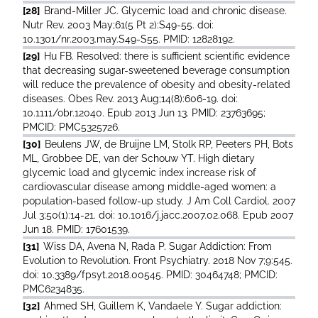
[28]
Brand-Miller JC. Glycemic load and chronic disease.
Nutr Rev. 2003 May;61(5 Pt 2):S49-55. doi:
10.1301/nr.2003.may.S49-S55. PMID: 12828192.
[29]
Hu FB. Resolved: there is sufficient scientific evidence
that decreasing sugar-sweetened beverage consumption
will reduce the prevalence of obesity and obesity-related
diseases. Obes Rev. 2013 Aug;14(8):606-19. doi:
10.1111/obr.12040. Epub 2013 Jun 13. PMID: 23763695;
PMCID: PMC5325726.
[30]
Beulens JW, de Bruijne LM, Stolk RP, Peeters PH, Bots
ML, Grobbee DE, van der Schouw YT. High dietary
glycemic load and glycemic index increase risk of
cardiovascular disease among middle-aged women: a
population-based follow-up study. J Am Coll Cardiol. 2007
Jul 3;50(1):14-21. doi: 10.1016/j.jacc.2007.02.068. Epub 2007
Jun 18. PMID: 17601539.
[31]
Wiss DA, Avena N, Rada P. Sugar Addiction: From
Evolution to Revolution. Front Psychiatry. 2018 Nov 7;9:545.
doi: 10.3389/fpsyt.2018.00545. PMID: 30464748; PMCID:
PMC6234835.
[32]
Ahmed SH, Guillem K, Vandaele Y. Sugar addiction: