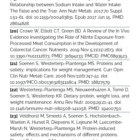
Relationship between Sodium Intake and Water Intake:
The False and the True. Ann Nutr Metab. 2017;70 Suppl
1:51-61. doi: 10.1159/000463831. Epub 2017 Jun 15. PMID:
28614828.
[20]
Crowe W, Elliott CT, Green BD. A Review of the In Vivo
Evidence Investigating the Role of Nitrite Exposure from
Processed Meat Consumption in the Development of
Colorectal Cancer. Nutrients. 2019 Nov 5;11(11):2673. doi:
10.3390/nu11112673. PMID: 31694233; PMCID: PMC6893523.
[21]
Soenen S, Westerterp-Plantenga MS. Proteins and
satiety: implications for weight management. Curr Opin
Clin Nutr Metab Care. 2008 Nov;11(6):747-51. doi:
10.1097/MCO.0b013e328311a8c4. PMID: 18827579.
[22]
Westerterp-Plantenga MS, Nieuwenhuizen A, Tomé D,
Soenen S, Westerterp KR. Dietary protein, weight loss, and
weight maintenance. Annu Rev Nutr. 2009;29:21-41. doi:
10.1146/annurev-nutr-080508-141056. PMID: 19400750.
[23]
Veldhorst M, Smeets A, Soenen S, Hochstenbach-
Waelen A, Hursel R, Diepvens K, Lejeune M, Luscombe-
Marsh N, Westerterp-Plantenga M. Protein-induced
satiety: effects and mechanisms of different proteins.