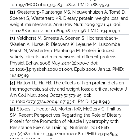
10.1097/MCO.0b013e328311a8c4. PMID: 18827579.
[2]
Westerterp-Plantenga MS, Nieuwenhuizen A, Tomé D,
Soenen S, Westerterp KR. Dietary protein, weight loss, and
weight maintenance. Annu Rev Nutr. 2009;29:21-41. doi:
10.1146/annurev-nutr-080508-141056. PMID: 19400750.
[3]
Veldhorst M, Smeets A, Soenen S, Hochstenbach-
Waelen A, Hursel R, Diepvens K, Lejeune M, Luscombe-
Marsh N, Westerterp-Plantenga M. Protein-induced
satiety: effects and mechanisms of different proteins.
Physiol Behav. 2008 May 23;94(2):300-7. doi:
10.1016/j.physbeh.2008.01.003. Epub 2008 Jan 12. PMID:
18282589.
[4]
Halton TL, Hu FB. The effects of high protein diets on
thermogenesis, satiety and weight loss: a critical review. J
Am Coll Nutr. 2004 Oct;23(5):373-85. doi:
10.1080/07315724.2004.10719381. PMID: 15466943.
[5]
Stokes T, Hector AJ, Morton RW, McGlory C, Phillips
SM. Recent Perspectives Regarding the Role of Dietary
Protein for the Promotion of Muscle Hypertrophy with
Resistance Exercise Training. Nutrients. 2018 Feb
7;10(2):180. doi: 10.3390/nu10020180. PMID: 29414855;