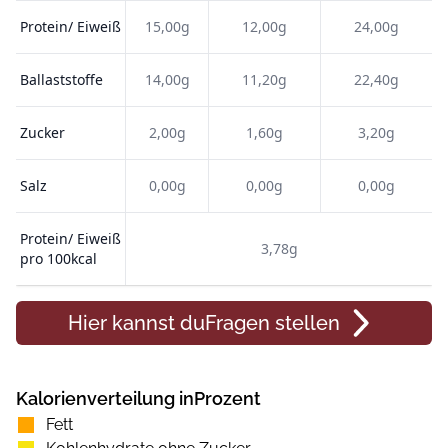
Protein/ Eiweiß
15,00g
12,00g
24,00g
Ballaststoffe
14,00g
11,20g
22,40g
Zucker
2,00g
1,60g
3,20g
Salz
0,00g
0,00g
0,00g
Protein/ Eiweiß
3,78g
pro 100kcal
Hier kannst du
Fragen
stellen
Kalorienverteilung inProzent
Fett