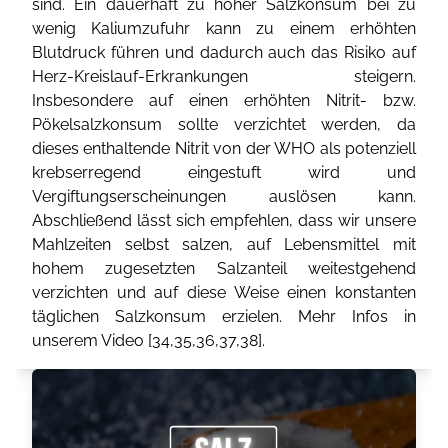
sind. Ein dauerhaft zu hoher Salzkonsum bei zu
wenig Kaliumzufuhr kann zu einem erhöhten
Blutdruck führen und dadurch auch das Risiko auf
Herz-Kreislauf-Erkrankungen steigern.
Insbesondere auf einen erhöhten Nitrit- bzw.
Pökelsalzkonsum sollte verzichtet werden, da
dieses enthaltende Nitrit von der WHO als potenziell
krebserregend eingestuft wird und
Vergiftungserscheinungen auslösen kann.
Abschließend lässt sich empfehlen, dass wir unsere
Mahlzeiten selbst salzen, auf Lebensmittel mit
hohem zugesetzten Salzanteil weitestgehend
verzichten und auf diese Weise einen konstanten
täglichen Salzkonsum erzielen. Mehr Infos in
unserem Video [
34
,
35
,
36
,
37
,
38
].