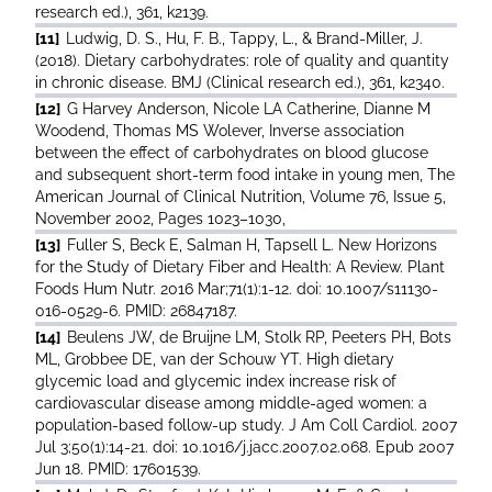
research ed.), 361, k2139.
[11]
Ludwig, D. S., Hu, F. B., Tappy, L., & Brand-Miller, J.
(2018). Dietary carbohydrates: role of quality and quantity
in chronic disease. BMJ (Clinical research ed.), 361, k2340.
[12]
G Harvey Anderson, Nicole LA Catherine, Dianne M
Woodend, Thomas MS Wolever, Inverse association
between the effect of carbohydrates on blood glucose
and subsequent short-term food intake in young men, The
American Journal of Clinical Nutrition, Volume 76, Issue 5,
November 2002, Pages 1023–1030,
[13]
Fuller S, Beck E, Salman H, Tapsell L. New Horizons
for the Study of Dietary Fiber and Health: A Review. Plant
Foods Hum Nutr. 2016 Mar;71(1):1-12. doi: 10.1007/s11130-
016-0529-6. PMID: 26847187.
[14]
Beulens JW, de Bruijne LM, Stolk RP, Peeters PH, Bots
ML, Grobbee DE, van der Schouw YT. High dietary
glycemic load and glycemic index increase risk of
cardiovascular disease among middle-aged women: a
population-based follow-up study. J Am Coll Cardiol. 2007
Jul 3;50(1):14-21. doi: 10.1016/j.jacc.2007.02.068. Epub 2007
Jun 18. PMID: 17601539.