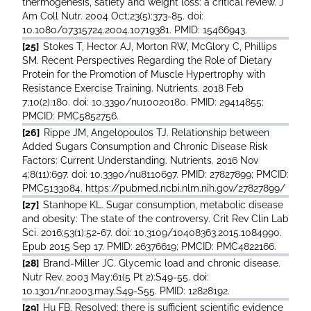
thermogenesis, satiety and weight loss: a critical review. J
Am Coll Nutr. 2004 Oct;23(5):373-85. doi:
10.1080/07315724.2004.10719381. PMID: 15466943.
[25]
Stokes T, Hector AJ, Morton RW, McGlory C, Phillips
SM. Recent Perspectives Regarding the Role of Dietary
Protein for the Promotion of Muscle Hypertrophy with
Resistance Exercise Training. Nutrients. 2018 Feb
7;10(2):180. doi: 10.3390/nu10020180. PMID: 29414855;
PMCID: PMC5852756.
[26]
Rippe JM, Angelopoulos TJ. Relationship between
Added Sugars Consumption and Chronic Disease Risk
Factors: Current Understanding. Nutrients. 2016 Nov
4;8(11):697. doi: 10.3390/nu8110697. PMID: 27827899; PMCID:
PMC5133084. https://pubmed.ncbi.nlm.nih.gov/27827899/
[27]
Stanhope KL. Sugar consumption, metabolic disease
and obesity: The state of the controversy. Crit Rev Clin Lab
Sci. 2016;53(1):52-67. doi: 10.3109/10408363.2015.1084990.
Epub 2015 Sep 17. PMID: 26376619; PMCID: PMC4822166.
[28]
Brand-Miller JC. Glycemic load and chronic disease.
Nutr Rev. 2003 May;61(5 Pt 2):S49-55. doi:
10.1301/nr.2003.may.S49-S55. PMID: 12828192.
[29]
Hu FB. Resolved: there is sufficient scientific evidence