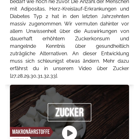
bedarf wie noch nie zuvor. Die Anzahl der Menschen
mit Adipositas, Herz-Kreislauf-Erkrankungen und
Diabetes Typ 2 hat in den letzten Jahrzehnten
massiv zugenommen. Wir vermuten dahinter vor
allem Unwissenheit über die Auswirkungen von
dauerhaft erhöhtem Zuckerkonsum und
mangelnde Kenntnis über gesundheitlich
zuträgliche Alternativen. An dieser Entwicklung
muss sich schleunigst etwas ändern. Mehr dazu
erfährst du in unserem Video über Zucker
[
27
,
28
,
29
,
30
,
31
,
32
,
33
].