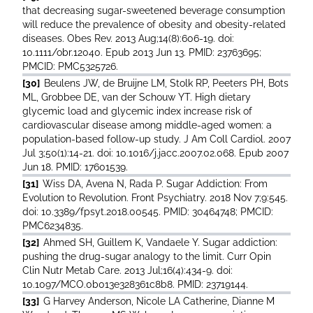
that decreasing sugar-sweetened beverage consumption
will reduce the prevalence of obesity and obesity-related
diseases. Obes Rev. 2013 Aug;14(8):606-19. doi:
10.1111/obr.12040. Epub 2013 Jun 13. PMID: 23763695;
PMCID: PMC5325726.
[30]
Beulens JW, de Bruijne LM, Stolk RP, Peeters PH, Bots
ML, Grobbee DE, van der Schouw YT. High dietary
glycemic load and glycemic index increase risk of
cardiovascular disease among middle-aged women: a
population-based follow-up study. J Am Coll Cardiol. 2007
Jul 3;50(1):14-21. doi: 10.1016/j.jacc.2007.02.068. Epub 2007
Jun 18. PMID: 17601539.
[31]
Wiss DA, Avena N, Rada P. Sugar Addiction: From
Evolution to Revolution. Front Psychiatry. 2018 Nov 7;9:545.
doi: 10.3389/fpsyt.2018.00545. PMID: 30464748; PMCID:
PMC6234835.
[32]
Ahmed SH, Guillem K, Vandaele Y. Sugar addiction:
pushing the drug-sugar analogy to the limit. Curr Opin
Clin Nutr Metab Care. 2013 Jul;16(4):434-9. doi:
10.1097/MCO.0b013e328361c8b8. PMID: 23719144.
[33]
G Harvey Anderson, Nicole LA Catherine, Dianne M