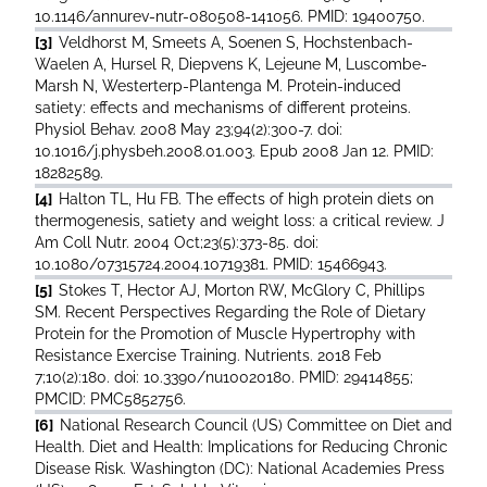
10.1146/annurev-nutr-080508-141056. PMID: 19400750.
[3]
Veldhorst M, Smeets A, Soenen S, Hochstenbach-
Waelen A, Hursel R, Diepvens K, Lejeune M, Luscombe-
Marsh N, Westerterp-Plantenga M. Protein-induced
satiety: effects and mechanisms of different proteins.
Physiol Behav. 2008 May 23;94(2):300-7. doi:
10.1016/j.physbeh.2008.01.003. Epub 2008 Jan 12. PMID:
18282589.
[4]
Halton TL, Hu FB. The effects of high protein diets on
thermogenesis, satiety and weight loss: a critical review. J
Am Coll Nutr. 2004 Oct;23(5):373-85. doi:
10.1080/07315724.2004.10719381. PMID: 15466943.
[5]
Stokes T, Hector AJ, Morton RW, McGlory C, Phillips
SM. Recent Perspectives Regarding the Role of Dietary
Protein for the Promotion of Muscle Hypertrophy with
Resistance Exercise Training. Nutrients. 2018 Feb
7;10(2):180. doi: 10.3390/nu10020180. PMID: 29414855;
PMCID: PMC5852756.
[6]
National Research Council (US) Committee on Diet and
Health. Diet and Health: Implications for Reducing Chronic
Disease Risk. Washington (DC): National Academies Press