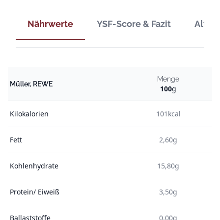
Nährwerte
YSF-Score & Fazit
Alter
Menge
Müller, REWE
100
g
Kilokalorien
101kcal
Fett
2,60g
Kohlenhydrate
15,80g
Protein/ Eiweiß
3,50g
Ballaststoffe
0,00g