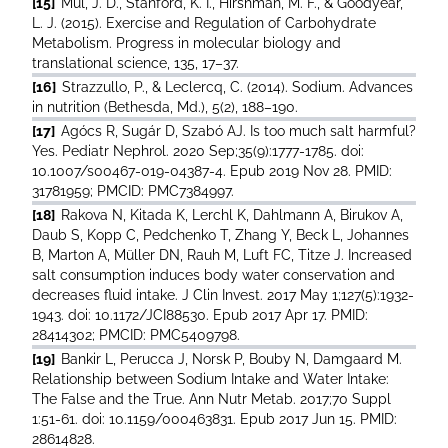
[15]
Mul, J. D., Stanford, K. I., Hirshman, M. F., & Goodyear,
L. J. (2015). Exercise and Regulation of Carbohydrate
Metabolism. Progress in molecular biology and
translational science, 135, 17–37.
[16]
Strazzullo, P., & Leclercq, C. (2014). Sodium. Advances
in nutrition (Bethesda, Md.), 5(2), 188–190.
[17]
Agócs R, Sugár D, Szabó AJ. Is too much salt harmful?
Yes. Pediatr Nephrol. 2020 Sep;35(9):1777-1785. doi:
10.1007/s00467-019-04387-4. Epub 2019 Nov 28. PMID:
31781959; PMCID: PMC7384997.
[18]
Rakova N, Kitada K, Lerchl K, Dahlmann A, Birukov A,
Daub S, Kopp C, Pedchenko T, Zhang Y, Beck L, Johannes
B, Marton A, Müller DN, Rauh M, Luft FC, Titze J. Increased
salt consumption induces body water conservation and
decreases fluid intake. J Clin Invest. 2017 May 1;127(5):1932-
1943. doi: 10.1172/JCI88530. Epub 2017 Apr 17. PMID:
28414302; PMCID: PMC5409798.
[19]
Bankir L, Perucca J, Norsk P, Bouby N, Damgaard M.
Relationship between Sodium Intake and Water Intake:
The False and the True. Ann Nutr Metab. 2017;70 Suppl
1:51-61. doi: 10.1159/000463831. Epub 2017 Jun 15. PMID:
28614828.