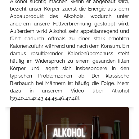
Alkohol süchtig machen. Wenn er abgebaut wird,
bezieht unser Körper zuerst die Energie aus dem
Abbauprodukt des Alkohols, wodurch unter
anderem unsere Fettverbrennung gestoppt wird.
Außerdem wirkt Alkohol sehr appetitanregend und
führt dadurch oftmals zu einer stark erhöhten
Kalorienzufuhr während und nach dem Konsum. Ein
daraus resultierender Kalorienüberschuss steht
häufig im Widerspruch zu einem gesunden fitten
Körper und lagert sich insbesondere in den
typischen Problemzonen ab. Der klassische
Bierbauch bei Männern ist häufig die Folge. Mehr
dazu in unserem Video über Alkohol
[
39
,
40
,
41
,
42
,
43
,
44
,
45
,
46
,
47
,
48
].