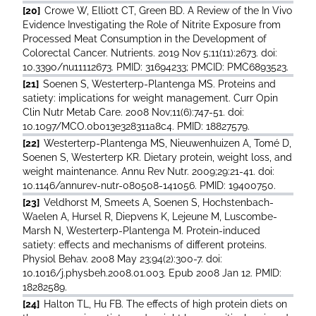
[20]
Crowe W, Elliott CT, Green BD. A Review of the In Vivo
Evidence Investigating the Role of Nitrite Exposure from
Processed Meat Consumption in the Development of
Colorectal Cancer. Nutrients. 2019 Nov 5;11(11):2673. doi:
10.3390/nu11112673. PMID: 31694233; PMCID: PMC6893523.
[21]
Soenen S, Westerterp-Plantenga MS. Proteins and
satiety: implications for weight management. Curr Opin
Clin Nutr Metab Care. 2008 Nov;11(6):747-51. doi:
10.1097/MCO.0b013e328311a8c4. PMID: 18827579.
[22]
Westerterp-Plantenga MS, Nieuwenhuizen A, Tomé D,
Soenen S, Westerterp KR. Dietary protein, weight loss, and
weight maintenance. Annu Rev Nutr. 2009;29:21-41. doi:
10.1146/annurev-nutr-080508-141056. PMID: 19400750.
[23]
Veldhorst M, Smeets A, Soenen S, Hochstenbach-
Waelen A, Hursel R, Diepvens K, Lejeune M, Luscombe-
Marsh N, Westerterp-Plantenga M. Protein-induced
satiety: effects and mechanisms of different proteins.
Physiol Behav. 2008 May 23;94(2):300-7. doi:
10.1016/j.physbeh.2008.01.003. Epub 2008 Jan 12. PMID:
18282589.
[24]
Halton TL, Hu FB. The effects of high protein diets on