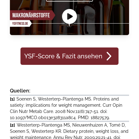
YSF-Score & Fazit ansehen
Quellen:
[1]
Soenen S, Westerterp-Plantenga MS. Proteins and
satiety: implications for weight management. Curr Opin
Clin Nutr Metab Care. 2008 Nov;11(6):747-51. doi:
10.1097/MCO.0b013e328311a8c4. PMID: 18827579.
[2]
Westerterp-Plantenga MS, Nieuwenhuizen A, Tomé D,
Soenen S, Westerterp KR. Dietary protein, weight loss, and
weight maintenance. Annu Rev Nutr. 2009;29:21-41. doi: