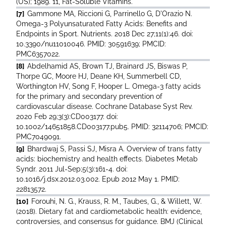
(US); 1989. 11, Fat-Soluble Vitamins.
[7]
Gammone MA, Riccioni G, Parrinello G, D'Orazio N.
Omega-3 Polyunsaturated Fatty Acids: Benefits and
Endpoints in Sport. Nutrients. 2018 Dec 27;11(1):46. doi:
10.3390/nu11010046. PMID: 30591639; PMCID:
PMC6357022.
[8]
Abdelhamid AS, Brown TJ, Brainard JS, Biswas P,
Thorpe GC, Moore HJ, Deane KH, Summerbell CD,
Worthington HV, Song F, Hooper L. Omega-3 fatty acids
for the primary and secondary prevention of
cardiovascular disease. Cochrane Database Syst Rev.
2020 Feb 29;3(3):CD003177. doi:
10.1002/14651858.CD003177.pub5. PMID: 32114706; PMCID:
PMC7049091.
[9]
Bhardwaj S, Passi SJ, Misra A. Overview of trans fatty
acids: biochemistry and health effects. Diabetes Metab
Syndr. 2011 Jul-Sep;5(3):161-4. doi:
10.1016/j.dsx.2012.03.002. Epub 2012 May 1. PMID:
22813572.
[10]
Forouhi, N. G., Krauss, R. M., Taubes, G., & Willett, W.
(2018). Dietary fat and cardiometabolic health: evidence,
controversies, and consensus for guidance. BMJ (Clinical