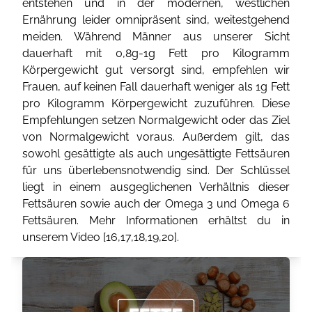
entstehen und in der modernen, westlichen
Ernährung leider omnipräsent sind, weitestgehend
meiden. Während Männer aus unserer Sicht
dauerhaft mit 0,8g-1g Fett pro Kilogramm
Körpergewicht gut versorgt sind, empfehlen wir
Frauen, auf keinen Fall dauerhaft weniger als 1g Fett
pro Kilogramm Körpergewicht zuzuführen. Diese
Empfehlungen setzen Normalgewicht oder das Ziel
von Normalgewicht voraus. Außerdem gilt, das
sowohl gesättigte als auch ungesättigte Fettsäuren
für uns überlebensnotwendig sind. Der Schlüssel
liegt in einem ausgeglichenen Verhältnis dieser
Fettsäuren sowie auch der Omega 3 und Omega 6
Fettsäuren. Mehr Informationen erhältst du in
unserem Video [
16
,
17
,
18
,
19
,
20
].