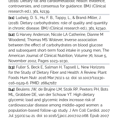
(2018). Dietary fat and cardiometabolic health: evidence,
controversies, and consensus for guidance. BMJ (Clinical
research ed.), 361, k2139.
[11]
Ludwig, D. S., Hu, F. B., Tappy, L., & Brand-Miller, J.
(2018). Dietary carbohydrates: role of quality and quantity
in chronic disease. BMJ (Clinical research ed.), 361, k2340.
[12]
G Harvey Anderson, Nicole LA Catherine, Dianne M
Woodend, Thomas MS Wolever, Inverse association
between the effect of carbohydrates on blood glucose
and subsequent short-term food intake in young men, The
American Journal of Clinical Nutrition, Volume 76, Issue 5,
November 2002, Pages 1023–1030,
[13]
Fuller S, Beck E, Salman H, Tapsell L. New Horizons
for the Study of Dietary Fiber and Health: A Review. Plant
Foods Hum Nutr. 2016 Mar;71(1):1-12. doi: 10.1007/s11130-
016-0529-6. PMID: 26847187.
[14]
Beulens JW, de Bruijne LM, Stolk RP, Peeters PH, Bots
ML, Grobbee DE, van der Schouw YT. High dietary
glycemic load and glycemic index increase risk of
cardiovascular disease among middle-aged women: a
population-based follow-up study. J Am Coll Cardiol. 2007
Jul 3;50(1):14-21. doi: 10.1016/j.jacc.2007.02.068. Epub 2007