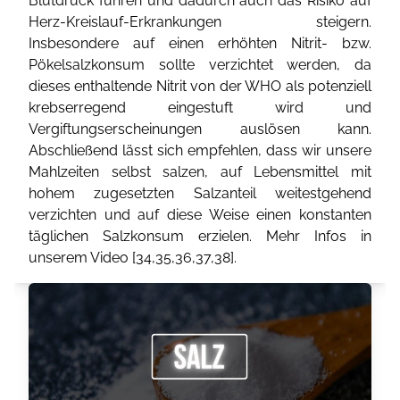
Blutdruck führen und dadurch auch das Risiko auf
Herz-Kreislauf-Erkrankungen steigern.
Insbesondere auf einen erhöhten Nitrit- bzw.
Pökelsalzkonsum sollte verzichtet werden, da
dieses enthaltende Nitrit von der WHO als potenziell
krebserregend eingestuft wird und
Vergiftungserscheinungen auslösen kann.
Abschließend lässt sich empfehlen, dass wir unsere
Mahlzeiten selbst salzen, auf Lebensmittel mit
hohem zugesetzten Salzanteil weitestgehend
verzichten und auf diese Weise einen konstanten
täglichen Salzkonsum erzielen. Mehr Infos in
unserem Video [
34
,
35
,
36
,
37
,
38
].