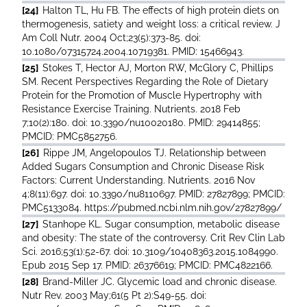
[24]
Halton TL, Hu FB. The effects of high protein diets on
thermogenesis, satiety and weight loss: a critical review. J
Am Coll Nutr. 2004 Oct;23(5):373-85. doi:
10.1080/07315724.2004.10719381. PMID: 15466943.
[25]
Stokes T, Hector AJ, Morton RW, McGlory C, Phillips
SM. Recent Perspectives Regarding the Role of Dietary
Protein for the Promotion of Muscle Hypertrophy with
Resistance Exercise Training. Nutrients. 2018 Feb
7;10(2):180. doi: 10.3390/nu10020180. PMID: 29414855;
PMCID: PMC5852756.
[26]
Rippe JM, Angelopoulos TJ. Relationship between
Added Sugars Consumption and Chronic Disease Risk
Factors: Current Understanding. Nutrients. 2016 Nov
4;8(11):697. doi: 10.3390/nu8110697. PMID: 27827899; PMCID:
PMC5133084. https://pubmed.ncbi.nlm.nih.gov/27827899/
[27]
Stanhope KL. Sugar consumption, metabolic disease
and obesity: The state of the controversy. Crit Rev Clin Lab
Sci. 2016;53(1):52-67. doi: 10.3109/10408363.2015.1084990.
Epub 2015 Sep 17. PMID: 26376619; PMCID: PMC4822166.
[28]
Brand-Miller JC. Glycemic load and chronic disease.
Nutr Rev. 2003 May;61(5 Pt 2):S49-55. doi: