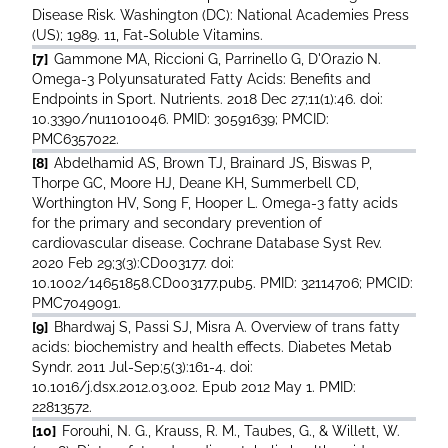
Disease Risk. Washington (DC): National Academies Press
(US); 1989. 11, Fat-Soluble Vitamins.
[7]
Gammone MA, Riccioni G, Parrinello G, D'Orazio N.
Omega-3 Polyunsaturated Fatty Acids: Benefits and
Endpoints in Sport. Nutrients. 2018 Dec 27;11(1):46. doi:
10.3390/nu11010046. PMID: 30591639; PMCID:
PMC6357022.
[8]
Abdelhamid AS, Brown TJ, Brainard JS, Biswas P,
Thorpe GC, Moore HJ, Deane KH, Summerbell CD,
Worthington HV, Song F, Hooper L. Omega-3 fatty acids
for the primary and secondary prevention of
cardiovascular disease. Cochrane Database Syst Rev.
2020 Feb 29;3(3):CD003177. doi:
10.1002/14651858.CD003177.pub5. PMID: 32114706; PMCID:
PMC7049091.
[9]
Bhardwaj S, Passi SJ, Misra A. Overview of trans fatty
acids: biochemistry and health effects. Diabetes Metab
Syndr. 2011 Jul-Sep;5(3):161-4. doi:
10.1016/j.dsx.2012.03.002. Epub 2012 May 1. PMID:
22813572.
[10]
Forouhi, N. G., Krauss, R. M., Taubes, G., & Willett, W.