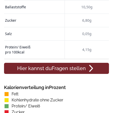
Ballaststoffe
10,50g
Zucker
6,80g
Salz
0,05g
Protein/ Eiweiß
4,15g
pro 100kcal
Hier kannst du
Fragen
stellen
Kalorienverteilung inProzent
Fett
Kohlenhydrate ohne Zucker
Protein/ Eiweiß
Zucker