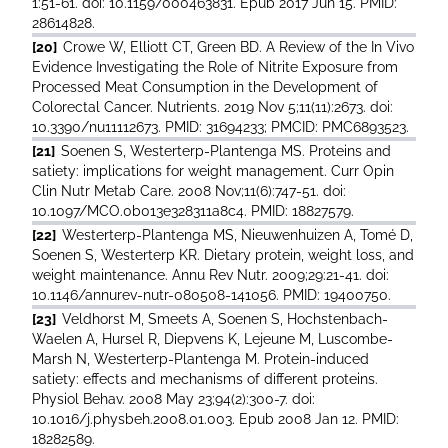
1:51-61. doi: 10.1159/000463831. Epub 2017 Jun 15. PMID:
28614828.
[20]
Crowe W, Elliott CT, Green BD. A Review of the In Vivo
Evidence Investigating the Role of Nitrite Exposure from
Processed Meat Consumption in the Development of
Colorectal Cancer. Nutrients. 2019 Nov 5;11(11):2673. doi:
10.3390/nu11112673. PMID: 31694233; PMCID: PMC6893523.
[21]
Soenen S, Westerterp-Plantenga MS. Proteins and
satiety: implications for weight management. Curr Opin
Clin Nutr Metab Care. 2008 Nov;11(6):747-51. doi:
10.1097/MCO.0b013e328311a8c4. PMID: 18827579.
[22]
Westerterp-Plantenga MS, Nieuwenhuizen A, Tomé D,
Soenen S, Westerterp KR. Dietary protein, weight loss, and
weight maintenance. Annu Rev Nutr. 2009;29:21-41. doi:
10.1146/annurev-nutr-080508-141056. PMID: 19400750.
[23]
Veldhorst M, Smeets A, Soenen S, Hochstenbach-
Waelen A, Hursel R, Diepvens K, Lejeune M, Luscombe-
Marsh N, Westerterp-Plantenga M. Protein-induced
satiety: effects and mechanisms of different proteins.
Physiol Behav. 2008 May 23;94(2):300-7. doi:
10.1016/j.physbeh.2008.01.003. Epub 2008 Jan 12. PMID:
18282589.