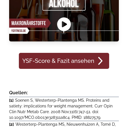
YSF-Score & Fazit ansehen
Quellen:
[1]
Soenen S, Westerterp-Plantenga MS. Proteins and
satiety: implications for weight management. Curr Opin
Clin Nutr Metab Care. 2008 Nov;11(6):747-51. doi:
10.1097/MCO.0b013e328311a8c4. PMID: 18827579.
[2]
Westerterp-Plantenga MS, Nieuwenhuizen A, Tomé D,