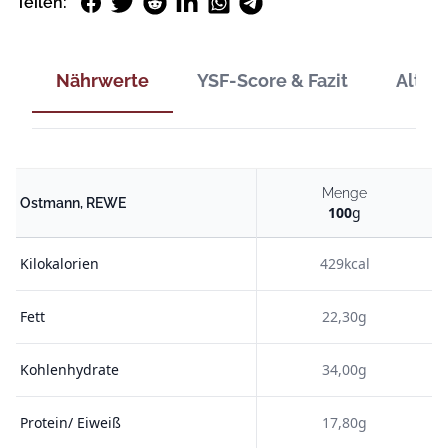
Facebook
Twitter
Reddit
LinkedIn
WhatsApp
Telegram
Teilen:
Nährwerte
YSF-Score & Fazit
Alter
Menge
Ostmann, REWE
100
g
Kilokalorien
429kcal
Fett
22,30g
Kohlenhydrate
34,00g
Protein/ Eiweiß
17,80g