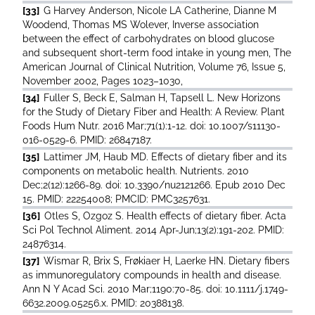
[33]
G Harvey Anderson, Nicole LA Catherine, Dianne M
Woodend, Thomas MS Wolever, Inverse association
between the effect of carbohydrates on blood glucose
and subsequent short-term food intake in young men, The
American Journal of Clinical Nutrition, Volume 76, Issue 5,
November 2002, Pages 1023–1030,
[34]
Fuller S, Beck E, Salman H, Tapsell L. New Horizons
for the Study of Dietary Fiber and Health: A Review. Plant
Foods Hum Nutr. 2016 Mar;71(1):1-12. doi: 10.1007/s11130-
016-0529-6. PMID: 26847187.
[35]
Lattimer JM, Haub MD. Effects of dietary fiber and its
components on metabolic health. Nutrients. 2010
Dec;2(12):1266-89. doi: 10.3390/nu2121266. Epub 2010 Dec
15. PMID: 22254008; PMCID: PMC3257631.
[36]
Otles S, Ozgoz S. Health effects of dietary fiber. Acta
Sci Pol Technol Aliment. 2014 Apr-Jun;13(2):191-202. PMID:
24876314.
[37]
Wismar R, Brix S, Frøkiaer H, Laerke HN. Dietary fibers
as immunoregulatory compounds in health and disease.
Ann N Y Acad Sci. 2010 Mar;1190:70-85. doi: 10.1111/j.1749-
6632.2009.05256.x. PMID: 20388138.