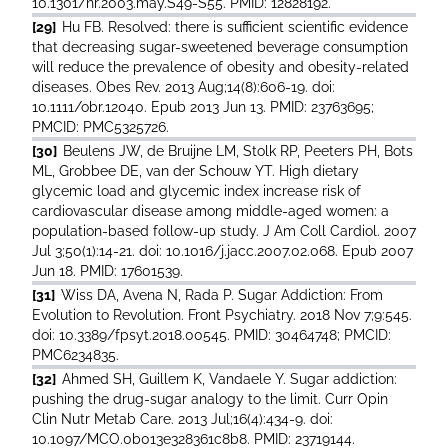
10.1301/nr.2003.may.S49-S55. PMID: 12828192.
[29]
Hu FB. Resolved: there is sufficient scientific evidence
that decreasing sugar-sweetened beverage consumption
will reduce the prevalence of obesity and obesity-related
diseases. Obes Rev. 2013 Aug;14(8):606-19. doi:
10.1111/obr.12040. Epub 2013 Jun 13. PMID: 23763695;
PMCID: PMC5325726.
[30]
Beulens JW, de Bruijne LM, Stolk RP, Peeters PH, Bots
ML, Grobbee DE, van der Schouw YT. High dietary
glycemic load and glycemic index increase risk of
cardiovascular disease among middle-aged women: a
population-based follow-up study. J Am Coll Cardiol. 2007
Jul 3;50(1):14-21. doi: 10.1016/j.jacc.2007.02.068. Epub 2007
Jun 18. PMID: 17601539.
[31]
Wiss DA, Avena N, Rada P. Sugar Addiction: From
Evolution to Revolution. Front Psychiatry. 2018 Nov 7;9:545.
doi: 10.3389/fpsyt.2018.00545. PMID: 30464748; PMCID:
PMC6234835.
[32]
Ahmed SH, Guillem K, Vandaele Y. Sugar addiction:
pushing the drug-sugar analogy to the limit. Curr Opin
Clin Nutr Metab Care. 2013 Jul;16(4):434-9. doi:
10.1097/MCO.0b013e328361c8b8. PMID: 23719144.