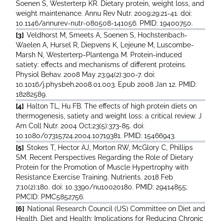
Soenen S, Westerterp KR. Dietary protein, weight loss, and
weight maintenance. Annu Rev Nutr. 2009;29:21-41. doi:
10.1146/annurev-nutr-080508-141056. PMID: 19400750.
[3]
Veldhorst M, Smeets A, Soenen S, Hochstenbach-
Waelen A, Hursel R, Diepvens K, Lejeune M, Luscombe-
Marsh N, Westerterp-Plantenga M. Protein-induced
satiety: effects and mechanisms of different proteins.
Physiol Behav. 2008 May 23;94(2):300-7. doi:
10.1016/j.physbeh.2008.01.003. Epub 2008 Jan 12. PMID:
18282589.
[4]
Halton TL, Hu FB. The effects of high protein diets on
thermogenesis, satiety and weight loss: a critical review. J
Am Coll Nutr. 2004 Oct;23(5):373-85. doi:
10.1080/07315724.2004.10719381. PMID: 15466943.
[5]
Stokes T, Hector AJ, Morton RW, McGlory C, Phillips
SM. Recent Perspectives Regarding the Role of Dietary
Protein for the Promotion of Muscle Hypertrophy with
Resistance Exercise Training. Nutrients. 2018 Feb
7;10(2):180. doi: 10.3390/nu10020180. PMID: 29414855;
PMCID: PMC5852756.
[6]
National Research Council (US) Committee on Diet and
Health. Diet and Health: Implications for Reducing Chronic