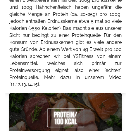
einen Eiweißlieferanten handelt. 100g Erdnusskerne
und 100g Hähnchenfleisch haben ungefähr die
gleiche Menge an Protein (ca. 20-25g) pro 100g,
jedoch enthalten Erdnusskerne etwa 5 mal so viele
Kalorien (>550 Kalorien). Das macht sie aus unserer
Sicht nur bedingt zu einer Proteinquelle. Für den
Konsum von Erdnusskernen gibt es viele andere
gute Gründe. Ab einem Wert von 8g Eiweiß pro 100
Kalorien sprechen wir bei YSFitness von einem
Lebensmittel, welches sich primär zur
Proteinversorgung eignet, also einer "echten"
Proteinquelle. Mehr dazu in unserem Video
[
11
,
12
,
13
,
14
,
15
].