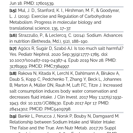
Jun 18. PMID: 17601539.
[15]
Mul, J. D., Stanford, K. I., Hirshman, M. F., & Goodyear,
L. J. (2015). Exercise and Regulation of Carbohydrate
Metabolism. Progress in molecular biology and
translational science, 135, 17–37.
[16]
Strazzullo, P., & Leclercq, C. (2014). Sodium. Advances
in nutrition (Bethesda, Md.), 5(2), 188–190.
[17]
Agócs R, Sugár D, Szabó AJ. Is too much salt harmful?
Yes. Pediatr Nephrol. 2020 Sep;35(9):1777-1785. doi:
10.1007/s00467-019-04387-4. Epub 2019 Nov 28. PMID:
31781959; PMCID: PMC7384997.
[18]
Rakova N, Kitada K, Lerchl K, Dahlmann A, Birukov A,
Daub S, Kopp C, Pedchenko T, Zhang Y, Beck L, Johannes
B, Marton A, Müller DN, Rauh M, Luft FC, Titze J. Increased
salt consumption induces body water conservation and
decreases fluid intake. J Clin Invest. 2017 May 1;127(5):1932-
1943. doi: 10.1172/JCI88530. Epub 2017 Apr 17. PMID:
28414302; PMCID: PMC5409798.
[19]
Bankir L, Perucca J, Norsk P, Bouby N, Damgaard M.
Relationship between Sodium Intake and Water Intake:
The False and the True. Ann Nutr Metab. 2017;70 Suppl