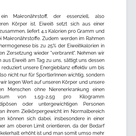
in Makronährstoff, der essenziell, also
ren Körper ist. Eiweiß setzt sich aus einer
zusammen, liefert 4,1 Kalorien pro Gramm und
drei Makronährstoffe. Zudem werden im Rahmen
hermogenese bis zu 25% der Eiweißkalorien in
n Zersetzung wieder "verbrannt". Nehmen wir
n aus Eiweiß am Tag zu uns, sättigt uns dessen
reduziert unsere Energiebilanz effektiv um bis
also nicht nur für SportlerInnen wichtig, sondern
t wir legen Wert auf unseren Körper und unsere
len Menschen ohne Nierenerkrankung einen
onsum von 1,5g-2,5g pro Kilogramm
dipösen oder untergewichtigen Personen
 an ihrem Zielkörpergewicht im Normalbereich
nnen können sich dabei, insbesondere in einer
eher am oberen Limit orientieren, da der Bedarf
elerhalt erhöht ist und man somit umso mehr