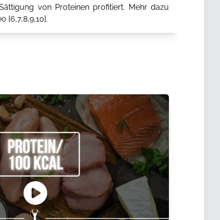
ättigung von Proteinen profitiert. Mehr dazu
o [
6
,
7
,
8
,
9
,
10
].