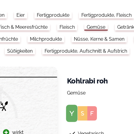
en
Eier
Fertigprodukte
Fertigprodukte, Fleisch
Fisch & Meeresfrüchte
Fleisch
Gemüse
Geträn
nfrüchte
Milchprodukte
Nüsse, Kerne & Samen
Süßigkeiten
Fertigprodukte, Aufschnitt & Aufstrich
Kohlrabi roh
Gemüse
Score
Vegetarisch