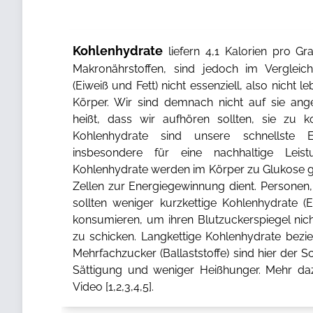
Kohlenhydrate
liefern 4,1 Kalorien pro 
Makronährstoffen, sind jedoch im Verglei
(Eiweiß und Fett) nicht essenziell, also nicht
Körper. Wir sind demnach nicht auf sie ang
heißt, dass wir aufhören sollten, sie zu k
Kohlenhydrate sind unsere schnellste 
insbesondere für eine nachhaltige Leistun
Kohlenhydrate werden im Körper zu Glukose g
Zellen zur Energiegewinnung dient. Personen,
sollten weniger kurzkettige Kohlenhydrate (
konsumieren, um ihren Blutzuckerspiegel nich
zu schicken. Langkettige Kohlenhydrate bezi
Mehrfachzucker (Ballaststoffe) sind hier der S
Sättigung und weniger Heißhunger. Mehr da
Video [
1
,
2
,
3
,
4
,
5
].