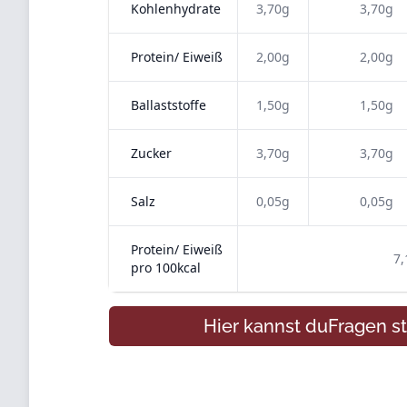
Kohlenhydrate
3,70g
3,70g
Protein/ Eiweiß
2,00g
2,00g
Ballaststoffe
1,50g
1,50g
Zucker
3,70g
3,70g
Salz
0,05g
0,05g
Protein/ Eiweiß
7,
pro 100kcal
Hier kannst du
Fragen
st