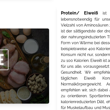
Protein/ Eiweiß
ist e
lebensnotwendig für unse
Vielzahl von Aminosäuren 
ist der sättigendste der 
der nahrungsinduzierten T
Form von Wärme bei desse
beispielsweise 400 Kalorie
Konsum nicht nur, sondern 
zu 100 Kalorien. Eiweiß ist 
für uns alle, vorausgesetz
Gesundheit. Wir empfeh
täglichen Eiweiß K
Normalkörpergewicht. A
empfehlen wir, sich dabei
zu orientieren. SportlerI
kalorienreduzierten Diät, 
für Muskelaufbau und Musk