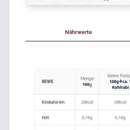
Nährwerte
kleine Porti
Menge
100
g
≙
ca. 
REWE
100
g
Kohlrabi
Kilokalorien
28kcal
28kcal
Fett
0,16g
0,16g