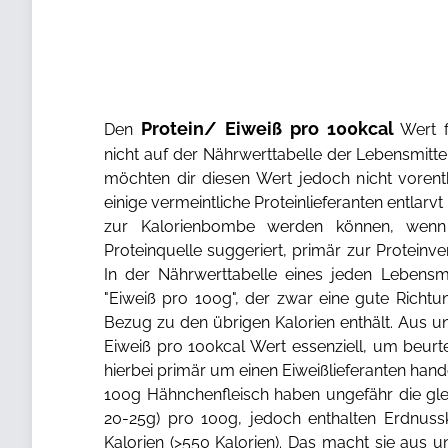
Protein/ Eiweiß pro 100kcal
Den
Wert f
nicht auf der Nährwerttabelle der Lebensmitt
möchten dir diesen Wert jedoch nicht vorent
einige vermeintliche Proteinlieferanten entlarv
zur Kalorienbombe werden können, wen
Proteinquelle suggeriert, primär zur Protein
In der Nährwerttabelle eines jeden Lebensmi
"Eiweiß pro 100g", der zwar eine gute Richtun
Bezug zu den übrigen Kalorien enthält. Aus uns
Eiweiß pro 100kcal Wert essenziell, um beurt
hierbei primär um einen Eiweißlieferanten han
100g Hähnchenfleisch haben ungefähr die gle
20-25g) pro 100g, jedoch enthalten Erdnuss
Kalorien (>550 Kalorien). Das macht sie aus u