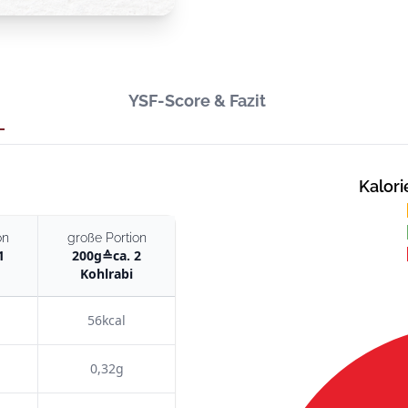
YSF-Score & Fazit
Kalori
on
große Portion
1
200
g
≙
ca. 2
Kohlrabi
56kcal
0,32g