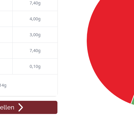
7,40g
4,00g
3,00g
7,40g
0,10g
14g
ellen