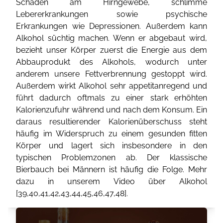
Schäden am Hirngewebe, schlimme
Lebererkrankungen sowie psychische
Erkrankungen wie Depressionen. Außerdem kann
Alkohol süchtig machen. Wenn er abgebaut wird,
bezieht unser Körper zuerst die Energie aus dem
Abbauprodukt des Alkohols, wodurch unter
anderem unsere Fettverbrennung gestoppt wird.
Außerdem wirkt Alkohol sehr appetitanregend und
führt dadurch oftmals zu einer stark erhöhten
Kalorienzufuhr während und nach dem Konsum. Ein
daraus resultierender Kalorienüberschuss steht
häufig im Widerspruch zu einem gesunden fitten
Körper und lagert sich insbesondere in den
typischen Problemzonen ab. Der klassische
Bierbauch bei Männern ist häufig die Folge. Mehr
dazu in unserem Video über Alkohol
[
39
,
40
,
41
,
42
,
43
,
44
,
45
,
46
,
47
,
48
].