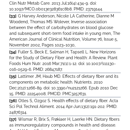
Clin Nutr Metab Care. 2013 Jul;16(4):434-9. doi:
10.1097/MCO.0b013e328361c8b8. PMID: 23719144.
[33]
G Harvey Anderson, Nicole LA Catherine, Dianne M
Woodend, Thomas MS Wolever, Inverse association
between the effect of carbohydrates on blood glucose
and subsequent short-term food intake in young men, The
American Journal of Clinical Nutrition, Volume 76, Issue 5,
November 2002, Pages 1023–1030,
[34]
Fuller S, Beck E, Salman H, Tapsell L. New Horizons
for the Study of Dietary Fiber and Health: A Review. Plant
Foods Hum Nutr. 2016 Mar;71(1):1-12. doi: 10.1007/s11130-
016-0529-6. PMID: 26847187.
[35]
Lattimer JM, Haub MD. Effects of dietary fiber and its
components on metabolic health. Nutrients. 2010
Dec;2(12):1266-89. doi: 10.3390/nu2121266. Epub 2010 Dec
15. PMID: 22254008; PMCID: PMC3257631.
[36]
Otles S, Ozgoz S. Health effects of dietary fiber. Acta
Sci Pol Technol Aliment. 2014 Apr-Jun;13(2):191-202. PMID:
24876314.
[37]
Wismar R, Brix S, Frøkiaer H, Laerke HN. Dietary fibers
as immunoregulatory compounds in health and disease.