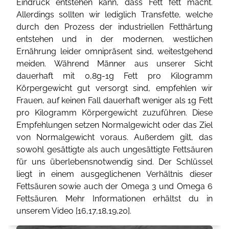
Eindruck entstehen kann, dass Fett fett macht.
Allerdings sollten wir lediglich Transfette, welche
durch den Prozess der industriellen Fetthärtung
entstehen und in der modernen, westlichen
Ernährung leider omnipräsent sind, weitestgehend
meiden. Während Männer aus unserer Sicht
dauerhaft mit 0,8g-1g Fett pro Kilogramm
Körpergewicht gut versorgt sind, empfehlen wir
Frauen, auf keinen Fall dauerhaft weniger als 1g Fett
pro Kilogramm Körpergewicht zuzuführen. Diese
Empfehlungen setzen Normalgewicht oder das Ziel
von Normalgewicht voraus. Außerdem gilt, das
sowohl gesättigte als auch ungesättigte Fettsäuren
für uns überlebensnotwendig sind. Der Schlüssel
liegt in einem ausgeglichenen Verhältnis dieser
Fettsäuren sowie auch der Omega 3 und Omega 6
Fettsäuren. Mehr Informationen erhältst du in
unserem Video [
16
,
17
,
18
,
19
,
20
].