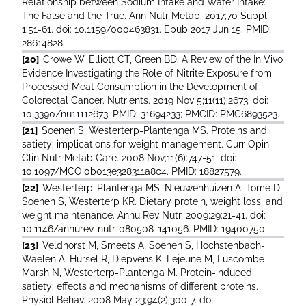
Relationship between Sodium Intake and Water Intake:
The False and the True. Ann Nutr Metab. 2017;70 Suppl
1:51-61. doi: 10.1159/000463831. Epub 2017 Jun 15. PMID:
28614828.
[20]
Crowe W, Elliott CT, Green BD. A Review of the In Vivo
Evidence Investigating the Role of Nitrite Exposure from
Processed Meat Consumption in the Development of
Colorectal Cancer. Nutrients. 2019 Nov 5;11(11):2673. doi:
10.3390/nu11112673. PMID: 31694233; PMCID: PMC6893523.
[21]
Soenen S, Westerterp-Plantenga MS. Proteins and
satiety: implications for weight management. Curr Opin
Clin Nutr Metab Care. 2008 Nov;11(6):747-51. doi:
10.1097/MCO.0b013e328311a8c4. PMID: 18827579.
[22]
Westerterp-Plantenga MS, Nieuwenhuizen A, Tomé D,
Soenen S, Westerterp KR. Dietary protein, weight loss, and
weight maintenance. Annu Rev Nutr. 2009;29:21-41. doi:
10.1146/annurev-nutr-080508-141056. PMID: 19400750.
[23]
Veldhorst M, Smeets A, Soenen S, Hochstenbach-
Waelen A, Hursel R, Diepvens K, Lejeune M, Luscombe-
Marsh N, Westerterp-Plantenga M. Protein-induced
satiety: effects and mechanisms of different proteins.
Physiol Behav. 2008 May 23;94(2):300-7. doi: