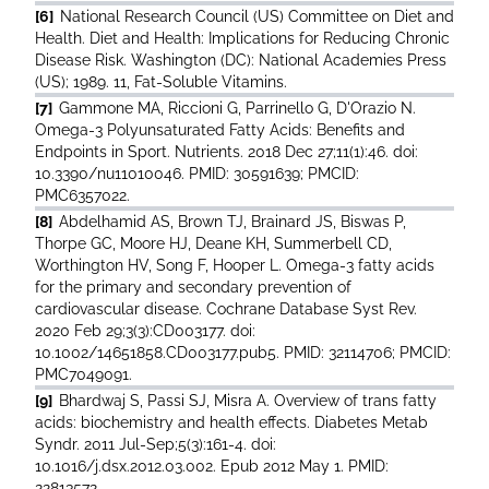
[6]
National Research Council (US) Committee on Diet and
Health. Diet and Health: Implications for Reducing Chronic
Disease Risk. Washington (DC): National Academies Press
(US); 1989. 11, Fat-Soluble Vitamins.
[7]
Gammone MA, Riccioni G, Parrinello G, D'Orazio N.
Omega-3 Polyunsaturated Fatty Acids: Benefits and
Endpoints in Sport. Nutrients. 2018 Dec 27;11(1):46. doi:
10.3390/nu11010046. PMID: 30591639; PMCID:
PMC6357022.
[8]
Abdelhamid AS, Brown TJ, Brainard JS, Biswas P,
Thorpe GC, Moore HJ, Deane KH, Summerbell CD,
Worthington HV, Song F, Hooper L. Omega-3 fatty acids
for the primary and secondary prevention of
cardiovascular disease. Cochrane Database Syst Rev.
2020 Feb 29;3(3):CD003177. doi:
10.1002/14651858.CD003177.pub5. PMID: 32114706; PMCID:
PMC7049091.
[9]
Bhardwaj S, Passi SJ, Misra A. Overview of trans fatty
acids: biochemistry and health effects. Diabetes Metab
Syndr. 2011 Jul-Sep;5(3):161-4. doi:
10.1016/j.dsx.2012.03.002. Epub 2012 May 1. PMID:
22813572.