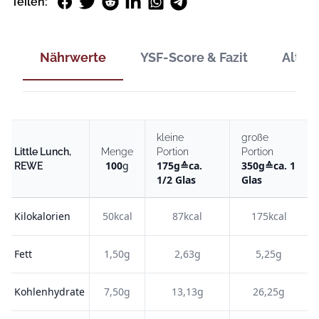
Facebook
Twitter
Reddit
LinkedIn
WhatsApp
Telegram
Teilen:
Nährwerte
YSF-Score & Fazit
Alter
kleine
große
Little Lunch,
Menge
Portion
Portion
100
g
175
g
≙
ca.
350
g
≙
ca. 1
REWE
1/2 Glas
Glas
Kilokalorien
50kcal
87kcal
175kcal
Fett
1,50g
2,63g
5,25g
Kohlenhydrate
7,50g
13,13g
26,25g