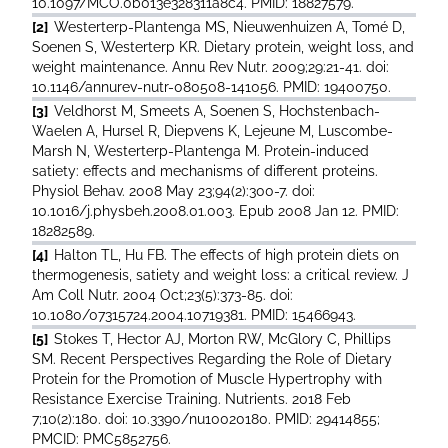
10.1097/MCO.0b013e328311a8c4. PMID: 18827579.
[2]
Westerterp-Plantenga MS, Nieuwenhuizen A, Tomé D,
Soenen S, Westerterp KR. Dietary protein, weight loss, and
weight maintenance. Annu Rev Nutr. 2009;29:21-41. doi:
10.1146/annurev-nutr-080508-141056. PMID: 19400750.
[3]
Veldhorst M, Smeets A, Soenen S, Hochstenbach-
Waelen A, Hursel R, Diepvens K, Lejeune M, Luscombe-
Marsh N, Westerterp-Plantenga M. Protein-induced
satiety: effects and mechanisms of different proteins.
Physiol Behav. 2008 May 23;94(2):300-7. doi:
10.1016/j.physbeh.2008.01.003. Epub 2008 Jan 12. PMID:
18282589.
[4]
Halton TL, Hu FB. The effects of high protein diets on
thermogenesis, satiety and weight loss: a critical review. J
Am Coll Nutr. 2004 Oct;23(5):373-85. doi:
10.1080/07315724.2004.10719381. PMID: 15466943.
[5]
Stokes T, Hector AJ, Morton RW, McGlory C, Phillips
SM. Recent Perspectives Regarding the Role of Dietary
Protein for the Promotion of Muscle Hypertrophy with
Resistance Exercise Training. Nutrients. 2018 Feb
7;10(2):180. doi: 10.3390/nu10020180. PMID: 29414855;
PMCID: PMC5852756.