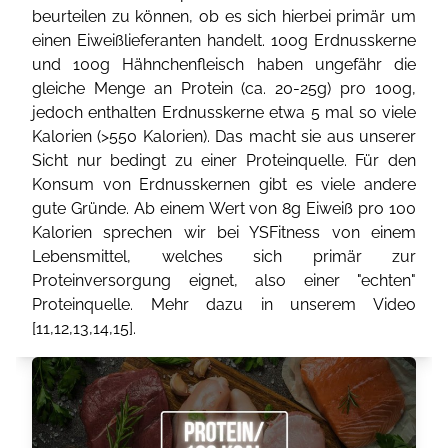
beurteilen zu können, ob es sich hierbei primär um
einen Eiweißlieferanten handelt. 100g Erdnusskerne
und 100g Hähnchenfleisch haben ungefähr die
gleiche Menge an Protein (ca. 20-25g) pro 100g,
jedoch enthalten Erdnusskerne etwa 5 mal so viele
Kalorien (>550 Kalorien). Das macht sie aus unserer
Sicht nur bedingt zu einer Proteinquelle. Für den
Konsum von Erdnusskernen gibt es viele andere
gute Gründe. Ab einem Wert von 8g Eiweiß pro 100
Kalorien sprechen wir bei YSFitness von einem
Lebensmittel, welches sich primär zur
Proteinversorgung eignet, also einer "echten"
Proteinquelle. Mehr dazu in unserem Video
[
11
,
12
,
13
,
14
,
15
].