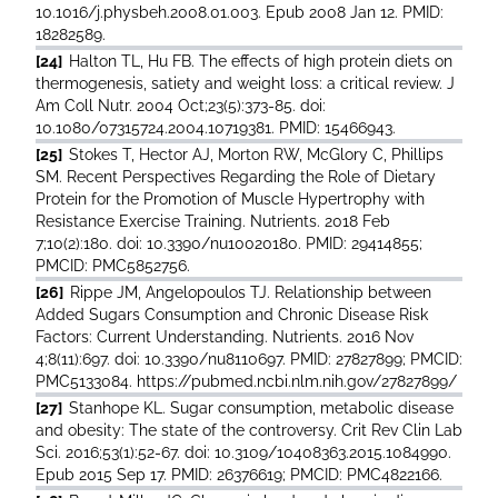
10.1016/j.physbeh.2008.01.003. Epub 2008 Jan 12. PMID:
18282589.
[24]
Halton TL, Hu FB. The effects of high protein diets on
thermogenesis, satiety and weight loss: a critical review. J
Am Coll Nutr. 2004 Oct;23(5):373-85. doi:
10.1080/07315724.2004.10719381. PMID: 15466943.
[25]
Stokes T, Hector AJ, Morton RW, McGlory C, Phillips
SM. Recent Perspectives Regarding the Role of Dietary
Protein for the Promotion of Muscle Hypertrophy with
Resistance Exercise Training. Nutrients. 2018 Feb
7;10(2):180. doi: 10.3390/nu10020180. PMID: 29414855;
PMCID: PMC5852756.
[26]
Rippe JM, Angelopoulos TJ. Relationship between
Added Sugars Consumption and Chronic Disease Risk
Factors: Current Understanding. Nutrients. 2016 Nov
4;8(11):697. doi: 10.3390/nu8110697. PMID: 27827899; PMCID:
PMC5133084. https://pubmed.ncbi.nlm.nih.gov/27827899/
[27]
Stanhope KL. Sugar consumption, metabolic disease
and obesity: The state of the controversy. Crit Rev Clin Lab
Sci. 2016;53(1):52-67. doi: 10.3109/10408363.2015.1084990.
Epub 2015 Sep 17. PMID: 26376619; PMCID: PMC4822166.