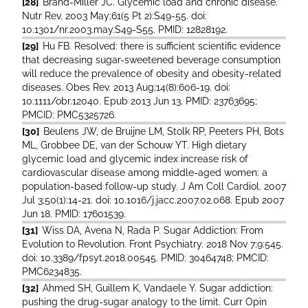
[28]
Brand-Miller JC. Glycemic load and chronic disease.
Nutr Rev. 2003 May;61(5 Pt 2):S49-55. doi:
10.1301/nr.2003.may.S49-S55. PMID: 12828192.
[29]
Hu FB. Resolved: there is sufficient scientific evidence
that decreasing sugar-sweetened beverage consumption
will reduce the prevalence of obesity and obesity-related
diseases. Obes Rev. 2013 Aug;14(8):606-19. doi:
10.1111/obr.12040. Epub 2013 Jun 13. PMID: 23763695;
PMCID: PMC5325726.
[30]
Beulens JW, de Bruijne LM, Stolk RP, Peeters PH, Bots
ML, Grobbee DE, van der Schouw YT. High dietary
glycemic load and glycemic index increase risk of
cardiovascular disease among middle-aged women: a
population-based follow-up study. J Am Coll Cardiol. 2007
Jul 3;50(1):14-21. doi: 10.1016/j.jacc.2007.02.068. Epub 2007
Jun 18. PMID: 17601539.
[31]
Wiss DA, Avena N, Rada P. Sugar Addiction: From
Evolution to Revolution. Front Psychiatry. 2018 Nov 7;9:545.
doi: 10.3389/fpsyt.2018.00545. PMID: 30464748; PMCID:
PMC6234835.
[32]
Ahmed SH, Guillem K, Vandaele Y. Sugar addiction:
pushing the drug-sugar analogy to the limit. Curr Opin