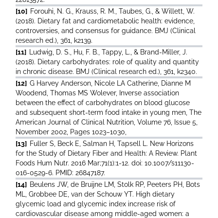
[10]
Forouhi, N. G., Krauss, R. M., Taubes, G., & Willett, W.
(2018). Dietary fat and cardiometabolic health: evidence,
controversies, and consensus for guidance. BMJ (Clinical
research ed.), 361, k2139.
[11]
Ludwig, D. S., Hu, F. B., Tappy, L., & Brand-Miller, J.
(2018). Dietary carbohydrates: role of quality and quantity
in chronic disease. BMJ (Clinical research ed.), 361, k2340.
[12]
G Harvey Anderson, Nicole LA Catherine, Dianne M
Woodend, Thomas MS Wolever, Inverse association
between the effect of carbohydrates on blood glucose
and subsequent short-term food intake in young men, The
American Journal of Clinical Nutrition, Volume 76, Issue 5,
November 2002, Pages 1023–1030,
[13]
Fuller S, Beck E, Salman H, Tapsell L. New Horizons
for the Study of Dietary Fiber and Health: A Review. Plant
Foods Hum Nutr. 2016 Mar;71(1):1-12. doi: 10.1007/s11130-
016-0529-6. PMID: 26847187.
[14]
Beulens JW, de Bruijne LM, Stolk RP, Peeters PH, Bots
ML, Grobbee DE, van der Schouw YT. High dietary
glycemic load and glycemic index increase risk of
cardiovascular disease among middle-aged women: a