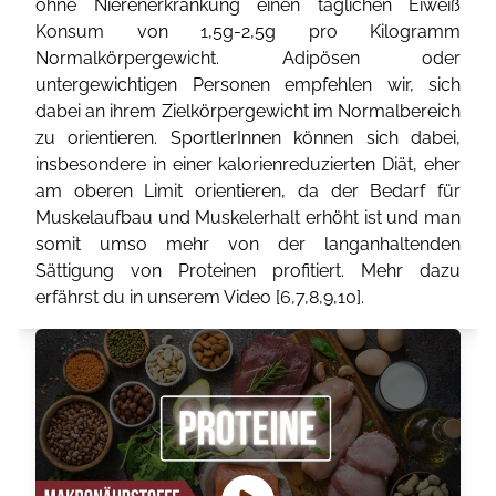
ohne Nierenerkrankung einen täglichen Eiweiß
Konsum von 1,5g-2,5g pro Kilogramm
Normalkörpergewicht. Adipösen oder
untergewichtigen Personen empfehlen wir, sich
dabei an ihrem Zielkörpergewicht im Normalbereich
zu orientieren. SportlerInnen können sich dabei,
insbesondere in einer kalorienreduzierten Diät, eher
am oberen Limit orientieren, da der Bedarf für
Muskelaufbau und Muskelerhalt erhöht ist und man
somit umso mehr von der langanhaltenden
Sättigung von Proteinen profitiert. Mehr dazu
erfährst du in unserem Video [
6
,
7
,
8
,
9
,
10
].