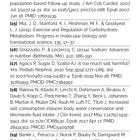
population-based follow-up study. J Am Coll Cardiol. 2007
Jul 3;50(1):14-21. doi: 10.1016/j.jacc.2007.02.068. Epub 2007
Jun 18. PMID: 17601539.
[15]
Mul, J. D., Stanford, K. I., Hirshman, M. F., & Goodyear,
L. J. (2015). Exercise and Regulation of Carbohydrate
Metabolism. Progress in molecular biology and
translational science, 135, 17–37.
[16]
Strazzullo, P., & Leclercq, C. (2014). Sodium. Advances
in nutrition (Bethesda, Md.), 5(2), 188–190.
[17]
Agócs R, Sugár D, Szabó AJ. Is too much salt harmful?
Yes. Pediatr Nephrol. 2020 Sep;35(9):1777-1785. doi:
10.1007/s00467-019-04387-4. Epub 2019 Nov 28. PMID:
31781959; PMCID: PMC7384997.
[18]
Rakova N, Kitada K, Lerchl K, Dahlmann A, Birukov A,
Daub S, Kopp C, Pedchenko T, Zhang Y, Beck L, Johannes
B, Marton A, Müller DN, Rauh M, Luft FC, Titze J. Increased
salt consumption induces body water conservation and
decreases fluid intake. J Clin Invest. 2017 May 1;127(5):1932-
1943. doi: 10.1172/JCI88530. Epub 2017 Apr 17. PMID:
28414302; PMCID: PMC5409798.
[19]
Bankir L, Perucca J, Norsk P, Bouby N, Damgaard M.