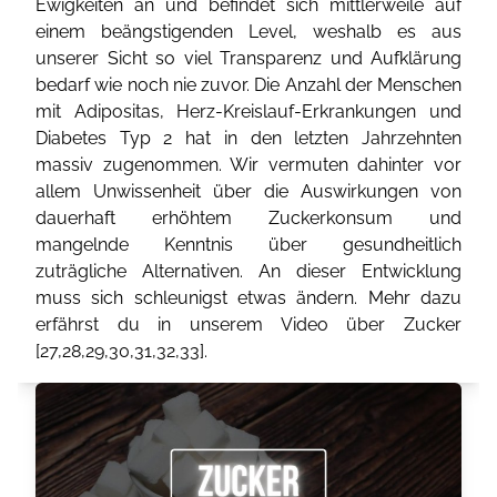
Ewigkeiten an und befindet sich mittlerweile auf
einem beängstigenden Level, weshalb es aus
unserer Sicht so viel Transparenz und Aufklärung
bedarf wie noch nie zuvor. Die Anzahl der Menschen
mit Adipositas, Herz-Kreislauf-Erkrankungen und
Diabetes Typ 2 hat in den letzten Jahrzehnten
massiv zugenommen. Wir vermuten dahinter vor
allem Unwissenheit über die Auswirkungen von
dauerhaft erhöhtem Zuckerkonsum und
mangelnde Kenntnis über gesundheitlich
zuträgliche Alternativen. An dieser Entwicklung
muss sich schleunigst etwas ändern. Mehr dazu
erfährst du in unserem Video über Zucker
[
27
,
28
,
29
,
30
,
31
,
32
,
33
].