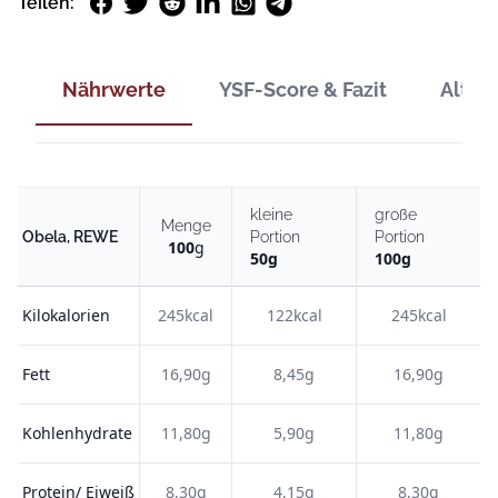
Facebook
Twitter
Reddit
LinkedIn
WhatsApp
Telegram
Teilen:
Nährwerte
YSF-Score & Fazit
Alter
kleine
große
Menge
Obela, REWE
Portion
Portion
100
g
50
g
100
g
Kilokalorien
245kcal
122kcal
245kcal
Fett
16,90g
8,45g
16,90g
Kohlenhydrate
11,80g
5,90g
11,80g
Protein/ Eiweiß
8,30g
4,15g
8,30g