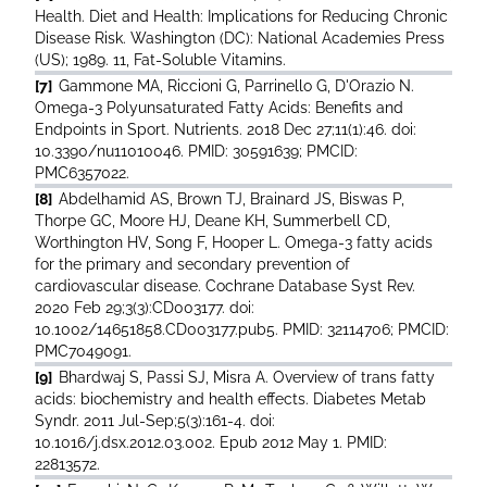
Health. Diet and Health: Implications for Reducing Chronic
Disease Risk. Washington (DC): National Academies Press
(US); 1989. 11, Fat-Soluble Vitamins.
[7]
Gammone MA, Riccioni G, Parrinello G, D'Orazio N.
Omega-3 Polyunsaturated Fatty Acids: Benefits and
Endpoints in Sport. Nutrients. 2018 Dec 27;11(1):46. doi:
10.3390/nu11010046. PMID: 30591639; PMCID:
PMC6357022.
[8]
Abdelhamid AS, Brown TJ, Brainard JS, Biswas P,
Thorpe GC, Moore HJ, Deane KH, Summerbell CD,
Worthington HV, Song F, Hooper L. Omega-3 fatty acids
for the primary and secondary prevention of
cardiovascular disease. Cochrane Database Syst Rev.
2020 Feb 29;3(3):CD003177. doi:
10.1002/14651858.CD003177.pub5. PMID: 32114706; PMCID:
PMC7049091.
[9]
Bhardwaj S, Passi SJ, Misra A. Overview of trans fatty
acids: biochemistry and health effects. Diabetes Metab
Syndr. 2011 Jul-Sep;5(3):161-4. doi:
10.1016/j.dsx.2012.03.002. Epub 2012 May 1. PMID:
22813572.