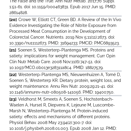
The False and the True. Ann Nutr Metab. 2017;70 Suppl
1:51-61. doi: 10.1159/000463831. Epub 2017 Jun 15. PMID:
28614828.
[20]
Crowe W, Elliott CT, Green BD. A Review of the In Vivo
Evidence Investigating the Role of Nitrite Exposure from
Processed Meat Consumption in the Development of
Colorectal Cancer. Nutrients. 2019 Nov 5;11(11):2673. doi:
10.3390/nu11112673. PMID: 31694233; PMCID: PMC6893523.
[21]
Soenen S, Westerterp-Plantenga MS. Proteins and
satiety: implications for weight management. Curr Opin
Clin Nutr Metab Care. 2008 Nov;11(6):747-51. doi:
10.1097/MCO.0b013e328311a8c4. PMID: 18827579.
[22]
Westerterp-Plantenga MS, Nieuwenhuizen A, Tomé D,
Soenen S, Westerterp KR. Dietary protein, weight loss, and
weight maintenance. Annu Rev Nutr. 2009;29:21-41. doi:
10.1146/annurev-nutr-080508-141056. PMID: 19400750.
[23]
Veldhorst M, Smeets A, Soenen S, Hochstenbach-
Waelen A, Hursel R, Diepvens K, Lejeune M, Luscombe-
Marsh N, Westerterp-Plantenga M. Protein-induced
satiety: effects and mechanisms of different proteins.
Physiol Behav. 2008 May 23;94(2):300-7. doi:
10.1016/j.physbeh.2008.01.003. Epub 2008 Jan 12. PMID: