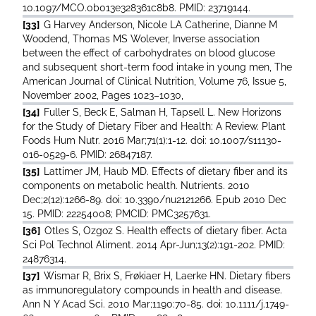
10.1097/MCO.0b013e328361c8b8. PMID: 23719144.
[33]
G Harvey Anderson, Nicole LA Catherine, Dianne M
Woodend, Thomas MS Wolever, Inverse association
between the effect of carbohydrates on blood glucose
and subsequent short-term food intake in young men, The
American Journal of Clinical Nutrition, Volume 76, Issue 5,
November 2002, Pages 1023–1030,
[34]
Fuller S, Beck E, Salman H, Tapsell L. New Horizons
for the Study of Dietary Fiber and Health: A Review. Plant
Foods Hum Nutr. 2016 Mar;71(1):1-12. doi: 10.1007/s11130-
016-0529-6. PMID: 26847187.
[35]
Lattimer JM, Haub MD. Effects of dietary fiber and its
components on metabolic health. Nutrients. 2010
Dec;2(12):1266-89. doi: 10.3390/nu2121266. Epub 2010 Dec
15. PMID: 22254008; PMCID: PMC3257631.
[36]
Otles S, Ozgoz S. Health effects of dietary fiber. Acta
Sci Pol Technol Aliment. 2014 Apr-Jun;13(2):191-202. PMID:
24876314.
[37]
Wismar R, Brix S, Frøkiaer H, Laerke HN. Dietary fibers
as immunoregulatory compounds in health and disease.
Ann N Y Acad Sci. 2010 Mar;1190:70-85. doi: 10.1111/j.1749-