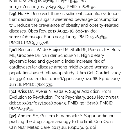
Nutr Rev. 2003 May;61(5 Pt 2):S49-55. doi:
10.1301/nr.2003.may.S49-S55. PMID: 12828192.
[29]
Hu FB. Resolved: there is sufficient scientific evidence
that decreasing sugar-sweetened beverage consumption
will reduce the prevalence of obesity and obesity-related
diseases. Obes Rev. 2013 Aug;14(8):606-19. doi:
10.1111/obr.12040. Epub 2013 Jun 13. PMID: 23763695;
PMCID: PMC5325726.
[30]
Beulens JW, de Bruijne LM, Stolk RP, Peeters PH, Bots
ML, Grobbee DE, van der Schouw YT. High dietary
glycemic load and glycemic index increase risk of
cardiovascular disease among middle-aged women: a
population-based follow-up study. J Am Coll Cardiol. 2007
Jul 3;50(1):14-21. doi: 10.1016/j.jacc.2007.02.068. Epub 2007
Jun 18. PMID: 17601539.
[31]
Wiss DA, Avena N, Rada P. Sugar Addiction: From
Evolution to Revolution. Front Psychiatry. 2018 Nov 7;9:545.
doi: 10.3389/fpsyt.2018.00545. PMID: 30464748; PMCID:
PMC6234835.
[32]
Ahmed SH, Guillem K, Vandaele Y. Sugar addiction:
pushing the drug-sugar analogy to the limit. Curr Opin
Clin Nutr Metab Care. 2013 Jul;16(4):434-9. doi: