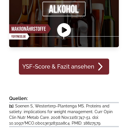
YSF-Score & Fazit ansehen
Quellen:
[1]
Soenen S, Westerterp-Plantenga MS. Proteins and
satiety: implications for weight management. Curr Opin
Clin Nutr Metab Care. 2008 Nov;11(6):747-51. doi:
10.1097/MCO.0b013e328311a8c4. PMID: 18827579.