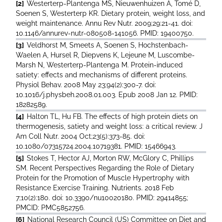
[2]
Westerterp-Plantenga MS, Nieuwenhuizen A, Tomé D,
Soenen S, Westerterp KR. Dietary protein, weight loss, and
weight maintenance. Annu Rev Nutr. 2009;29:21-41. doi:
10.1146/annurev-nutr-080508-141056. PMID: 19400750.
[3]
Veldhorst M, Smeets A, Soenen S, Hochstenbach-
Waelen A, Hursel R, Diepvens K, Lejeune M, Luscombe-
Marsh N, Westerterp-Plantenga M. Protein-induced
satiety: effects and mechanisms of different proteins.
Physiol Behav. 2008 May 23;94(2):300-7. doi:
10.1016/j.physbeh.2008.01.003. Epub 2008 Jan 12. PMID:
18282589.
[4]
Halton TL, Hu FB. The effects of high protein diets on
thermogenesis, satiety and weight loss: a critical review. J
Am Coll Nutr. 2004 Oct;23(5):373-85. doi:
10.1080/07315724.2004.10719381. PMID: 15466943.
[5]
Stokes T, Hector AJ, Morton RW, McGlory C, Phillips
SM. Recent Perspectives Regarding the Role of Dietary
Protein for the Promotion of Muscle Hypertrophy with
Resistance Exercise Training. Nutrients. 2018 Feb
7;10(2):180. doi: 10.3390/nu10020180. PMID: 29414855;
PMCID: PMC5852756.
[6]
National Research Council (US) Committee on Diet and