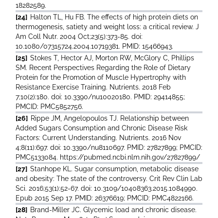
18282589.
[24]
Halton TL, Hu FB. The effects of high protein diets on
thermogenesis, satiety and weight loss: a critical review. J
Am Coll Nutr. 2004 Oct;23(5):373-85. doi:
10.1080/07315724.2004.10719381. PMID: 15466943.
[25]
Stokes T, Hector AJ, Morton RW, McGlory C, Phillips
SM. Recent Perspectives Regarding the Role of Dietary
Protein for the Promotion of Muscle Hypertrophy with
Resistance Exercise Training. Nutrients. 2018 Feb
7;10(2):180. doi: 10.3390/nu10020180. PMID: 29414855;
PMCID: PMC5852756.
[26]
Rippe JM, Angelopoulos TJ. Relationship between
Added Sugars Consumption and Chronic Disease Risk
Factors: Current Understanding. Nutrients. 2016 Nov
4;8(11):697. doi: 10.3390/nu8110697. PMID: 27827899; PMCID:
PMC5133084. https://pubmed.ncbi.nlm.nih.gov/27827899/
[27]
Stanhope KL. Sugar consumption, metabolic disease
and obesity: The state of the controversy. Crit Rev Clin Lab
Sci. 2016;53(1):52-67. doi: 10.3109/10408363.2015.1084990.
Epub 2015 Sep 17. PMID: 26376619; PMCID: PMC4822166.
[28]
Brand-Miller JC. Glycemic load and chronic disease.