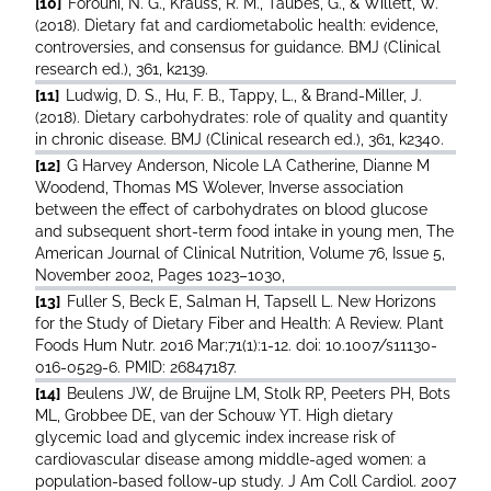
[10]
Forouhi, N. G., Krauss, R. M., Taubes, G., & Willett, W.
(2018). Dietary fat and cardiometabolic health: evidence,
controversies, and consensus for guidance. BMJ (Clinical
research ed.), 361, k2139.
[11]
Ludwig, D. S., Hu, F. B., Tappy, L., & Brand-Miller, J.
(2018). Dietary carbohydrates: role of quality and quantity
in chronic disease. BMJ (Clinical research ed.), 361, k2340.
[12]
G Harvey Anderson, Nicole LA Catherine, Dianne M
Woodend, Thomas MS Wolever, Inverse association
between the effect of carbohydrates on blood glucose
and subsequent short-term food intake in young men, The
American Journal of Clinical Nutrition, Volume 76, Issue 5,
November 2002, Pages 1023–1030,
[13]
Fuller S, Beck E, Salman H, Tapsell L. New Horizons
for the Study of Dietary Fiber and Health: A Review. Plant
Foods Hum Nutr. 2016 Mar;71(1):1-12. doi: 10.1007/s11130-
016-0529-6. PMID: 26847187.
[14]
Beulens JW, de Bruijne LM, Stolk RP, Peeters PH, Bots
ML, Grobbee DE, van der Schouw YT. High dietary
glycemic load and glycemic index increase risk of
cardiovascular disease among middle-aged women: a
population-based follow-up study. J Am Coll Cardiol. 2007