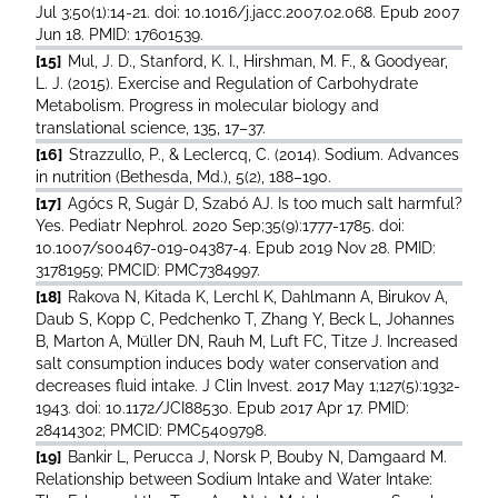
Jul 3;50(1):14-21. doi: 10.1016/j.jacc.2007.02.068. Epub 2007
Jun 18. PMID: 17601539.
[15]
Mul, J. D., Stanford, K. I., Hirshman, M. F., & Goodyear,
L. J. (2015). Exercise and Regulation of Carbohydrate
Metabolism. Progress in molecular biology and
translational science, 135, 17–37.
[16]
Strazzullo, P., & Leclercq, C. (2014). Sodium. Advances
in nutrition (Bethesda, Md.), 5(2), 188–190.
[17]
Agócs R, Sugár D, Szabó AJ. Is too much salt harmful?
Yes. Pediatr Nephrol. 2020 Sep;35(9):1777-1785. doi:
10.1007/s00467-019-04387-4. Epub 2019 Nov 28. PMID:
31781959; PMCID: PMC7384997.
[18]
Rakova N, Kitada K, Lerchl K, Dahlmann A, Birukov A,
Daub S, Kopp C, Pedchenko T, Zhang Y, Beck L, Johannes
B, Marton A, Müller DN, Rauh M, Luft FC, Titze J. Increased
salt consumption induces body water conservation and
decreases fluid intake. J Clin Invest. 2017 May 1;127(5):1932-
1943. doi: 10.1172/JCI88530. Epub 2017 Apr 17. PMID:
28414302; PMCID: PMC5409798.
[19]
Bankir L, Perucca J, Norsk P, Bouby N, Damgaard M.
Relationship between Sodium Intake and Water Intake: