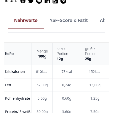
Facebook
Twitter
Reddit
LinkedIn
WhatsApp
Telegram
Teilen:
Nährwerte
YSF-Score & Fazit
Alter
kleine
große
Menge
KoRo
Portion
Portion
100
g
12
g
25
g
Kilokalorien
610kcal
73kcal
152kcal
Fett
52,00g
6,24g
13,00g
Kohlenhydrate
5,00g
0,60g
1,25g
Protein/ Eiweiß
30,00g
3,60g
7,50g