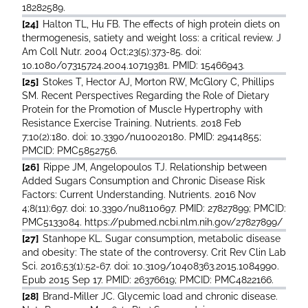
18282589.
[24]
Halton TL, Hu FB. The effects of high protein diets on
thermogenesis, satiety and weight loss: a critical review. J
Am Coll Nutr. 2004 Oct;23(5):373-85. doi:
10.1080/07315724.2004.10719381. PMID: 15466943.
[25]
Stokes T, Hector AJ, Morton RW, McGlory C, Phillips
SM. Recent Perspectives Regarding the Role of Dietary
Protein for the Promotion of Muscle Hypertrophy with
Resistance Exercise Training. Nutrients. 2018 Feb
7;10(2):180. doi: 10.3390/nu10020180. PMID: 29414855;
PMCID: PMC5852756.
[26]
Rippe JM, Angelopoulos TJ. Relationship between
Added Sugars Consumption and Chronic Disease Risk
Factors: Current Understanding. Nutrients. 2016 Nov
4;8(11):697. doi: 10.3390/nu8110697. PMID: 27827899; PMCID:
PMC5133084. https://pubmed.ncbi.nlm.nih.gov/27827899/
[27]
Stanhope KL. Sugar consumption, metabolic disease
and obesity: The state of the controversy. Crit Rev Clin Lab
Sci. 2016;53(1):52-67. doi: 10.3109/10408363.2015.1084990.
Epub 2015 Sep 17. PMID: 26376619; PMCID: PMC4822166.
[28]
Brand-Miller JC. Glycemic load and chronic disease.