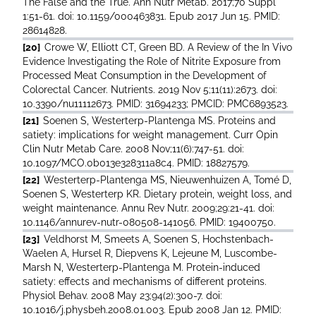
The False and the True. Ann Nutr Metab. 2017;70 Suppl
1:51-61. doi: 10.1159/000463831. Epub 2017 Jun 15. PMID:
28614828.
[20]
Crowe W, Elliott CT, Green BD. A Review of the In Vivo
Evidence Investigating the Role of Nitrite Exposure from
Processed Meat Consumption in the Development of
Colorectal Cancer. Nutrients. 2019 Nov 5;11(11):2673. doi:
10.3390/nu11112673. PMID: 31694233; PMCID: PMC6893523.
[21]
Soenen S, Westerterp-Plantenga MS. Proteins and
satiety: implications for weight management. Curr Opin
Clin Nutr Metab Care. 2008 Nov;11(6):747-51. doi:
10.1097/MCO.0b013e328311a8c4. PMID: 18827579.
[22]
Westerterp-Plantenga MS, Nieuwenhuizen A, Tomé D,
Soenen S, Westerterp KR. Dietary protein, weight loss, and
weight maintenance. Annu Rev Nutr. 2009;29:21-41. doi:
10.1146/annurev-nutr-080508-141056. PMID: 19400750.
[23]
Veldhorst M, Smeets A, Soenen S, Hochstenbach-
Waelen A, Hursel R, Diepvens K, Lejeune M, Luscombe-
Marsh N, Westerterp-Plantenga M. Protein-induced
satiety: effects and mechanisms of different proteins.
Physiol Behav. 2008 May 23;94(2):300-7. doi:
10.1016/j.physbeh.2008.01.003. Epub 2008 Jan 12. PMID: