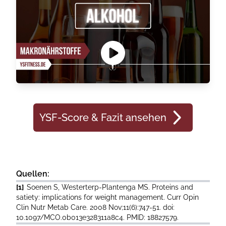
YSF-Score & Fazit ansehen
Quellen:
[1]
Soenen S, Westerterp-Plantenga MS. Proteins and
satiety: implications for weight management. Curr Opin
Clin Nutr Metab Care. 2008 Nov;11(6):747-51. doi:
10.1097/MCO.0b013e328311a8c4. PMID: 18827579.