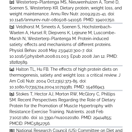
[2]
Westerterp-Plantenga MS, Nieuwenhuizen A, Tomé D,
Soenen S, Westerterp KR. Dietary protein, weight loss, and
weight maintenance. Annu Rev Nutr. 2009;29:21-41. doi:
10.1146/annurev-nutr-080508-141056. PMID: 19400750.
[3]
Veldhorst M, Smeets A, Soenen S, Hochstenbach-
Waelen A, Hursel R, Diepvens K, Lejeune M, Luscombe-
Marsh N, Westerterp-Plantenga M. Protein-induced
satiety: effects and mechanisms of different proteins.
Physiol Behav. 2008 May 23;94(2):300-7. doi:
10.1016/j.physbeh.2008.01.003. Epub 2008 Jan 12. PMID:
18282589.
[4]
Halton TL, Hu FB. The effects of high protein diets on
thermogenesis, satiety and weight loss: a critical review. J
Am Coll Nutr. 2004 Oct;23(5):373-85. doi:
10.1080/07315724.2004.10719381. PMID: 15466943.
[5]
Stokes T, Hector AJ, Morton RW, McGlory C, Phillips
SM. Recent Perspectives Regarding the Role of Dietary
Protein for the Promotion of Muscle Hypertrophy with
Resistance Exercise Training. Nutrients. 2018 Feb
7;10(2):180. doi: 10.3390/nu10020180. PMID: 29414855;
PMCID: PMC5852756.
[6]
National Research Council (US) Committee on Diet and