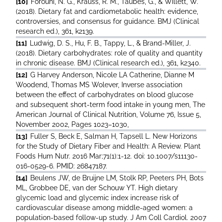
[10]
Forouhi, N. G., Krauss, R. M., Taubes, G., & Willett, W.
(2018). Dietary fat and cardiometabolic health: evidence,
controversies, and consensus for guidance. BMJ (Clinical
research ed.), 361, k2139.
[11]
Ludwig, D. S., Hu, F. B., Tappy, L., & Brand-Miller, J.
(2018). Dietary carbohydrates: role of quality and quantity
in chronic disease. BMJ (Clinical research ed.), 361, k2340.
[12]
G Harvey Anderson, Nicole LA Catherine, Dianne M
Woodend, Thomas MS Wolever, Inverse association
between the effect of carbohydrates on blood glucose
and subsequent short-term food intake in young men, The
American Journal of Clinical Nutrition, Volume 76, Issue 5,
November 2002, Pages 1023–1030,
[13]
Fuller S, Beck E, Salman H, Tapsell L. New Horizons
for the Study of Dietary Fiber and Health: A Review. Plant
Foods Hum Nutr. 2016 Mar;71(1):1-12. doi: 10.1007/s11130-
016-0529-6. PMID: 26847187.
[14]
Beulens JW, de Bruijne LM, Stolk RP, Peeters PH, Bots
ML, Grobbee DE, van der Schouw YT. High dietary
glycemic load and glycemic index increase risk of
cardiovascular disease among middle-aged women: a
population-based follow-up study. J Am Coll Cardiol. 2007