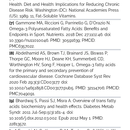
Health. Diet and Health: Implications for Reducing Chronic
Disease Risk. Washington (DC): National Academies Press
(US); 1989. 11, Fat-Soluble Vitamins.
[7]
Gammone MA, Riccioni G, Parrinello G, D'Orazio N.
Omega-3 Polyunsaturated Fatty Acids: Benefits and
Endpoints in Sport. Nutrients. 2018 Dec 27;11(1):46. doi:
10.3390/nu11010046. PMID: 30591639; PMCID:
PMC6357022.
[8]
Abdelhamid AS, Brown TJ, Brainard JS, Biswas P,
Thorpe GC, Moore HJ, Deane KH, Summerbell CD,
Worthington HV, Song F, Hooper L. Omega-3 fatty acids
for the primary and secondary prevention of
cardiovascular disease. Cochrane Database Syst Rev.
2020 Feb 29;3(3):CD003177. doi:
10.1002/14651858.CD003177.pub5. PMID: 32114706; PMCID:
PMC7049091.
[9]
Bhardwaj S, Passi SJ, Misra A. Overview of trans fatty
acids: biochemistry and health effects. Diabetes Metab
Syndr. 2011 Jul-Sep;5(3):161-4. doi:
10.1016/j.dsx.2012.03.002. Epub 2012 May 1. PMID:
22813572.