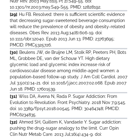
Nutr Rev. 2003 May;61(5 Pt 2):S49-55. doi:
10.1301/nr.2003.may.S49-S55. PMID: 12828192.
[29]
Hu FB. Resolved: there is sufficient scientific evidence
that decreasing sugar-sweetened beverage consumption
will reduce the prevalence of obesity and obesity-related
diseases. Obes Rev. 2013 Aug;14(8):606-19. doi:
10.1111/obr.12040. Epub 2013 Jun 13. PMID: 23763695;
PMCID: PMC5325726.
[30]
Beulens JW, de Bruijne LM, Stolk RP, Peeters PH, Bots
ML, Grobbee DE, van der Schouw YT. High dietary
glycemic load and glycemic index increase risk of
cardiovascular disease among middle-aged women: a
population-based follow-up study. J Am Coll Cardiol. 2007
Jul 3;50(1):14-21. doi: 10.1016/j.jacc.2007.02.068. Epub 2007
Jun 18. PMID: 17601539.
[31]
Wiss DA, Avena N, Rada P. Sugar Addiction: From
Evolution to Revolution. Front Psychiatry. 2018 Nov 7;9:545.
doi: 10.3389/fpsyt.2018.00545. PMID: 30464748; PMCID:
PMC6234835.
[32]
Ahmed SH, Guillem K, Vandaele Y. Sugar addiction:
pushing the drug-sugar analogy to the limit. Curr Opin
Clin Nutr Metab Care. 2013 Jul;16(4):434-9. doi: