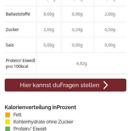
Ballaststoffe
8,00g
0,96g
2,00g
Zucker
2,00g
0,24g
0,50g
Salz
0,00g
0,00g
0,00g
Protein/ Eiweiß
4,92g
pro 100kcal
Hier kannst du
Fragen
stellen
Kalorienverteilung inProzent
Fett
Kohlenhydrate ohne Zucker
Protein/ Eiweiß