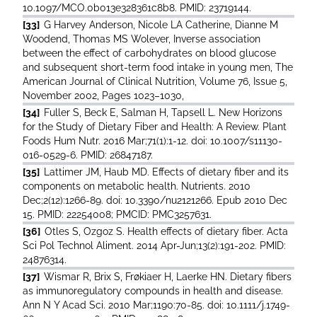
10.1097/MCO.0b013e328361c8b8. PMID: 23719144.
[33]
G Harvey Anderson, Nicole LA Catherine, Dianne M
Woodend, Thomas MS Wolever, Inverse association
between the effect of carbohydrates on blood glucose
and subsequent short-term food intake in young men, The
American Journal of Clinical Nutrition, Volume 76, Issue 5,
November 2002, Pages 1023–1030,
[34]
Fuller S, Beck E, Salman H, Tapsell L. New Horizons
for the Study of Dietary Fiber and Health: A Review. Plant
Foods Hum Nutr. 2016 Mar;71(1):1-12. doi: 10.1007/s11130-
016-0529-6. PMID: 26847187.
[35]
Lattimer JM, Haub MD. Effects of dietary fiber and its
components on metabolic health. Nutrients. 2010
Dec;2(12):1266-89. doi: 10.3390/nu2121266. Epub 2010 Dec
15. PMID: 22254008; PMCID: PMC3257631.
[36]
Otles S, Ozgoz S. Health effects of dietary fiber. Acta
Sci Pol Technol Aliment. 2014 Apr-Jun;13(2):191-202. PMID:
24876314.
[37]
Wismar R, Brix S, Frøkiaer H, Laerke HN. Dietary fibers
as immunoregulatory compounds in health and disease.
Ann N Y Acad Sci. 2010 Mar;1190:70-85. doi: 10.1111/j.1749-