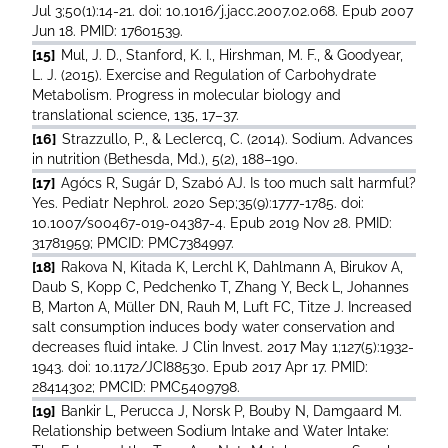
Jul 3;50(1):14-21. doi: 10.1016/j.jacc.2007.02.068. Epub 2007
Jun 18. PMID: 17601539.
[15]
Mul, J. D., Stanford, K. I., Hirshman, M. F., & Goodyear,
L. J. (2015). Exercise and Regulation of Carbohydrate
Metabolism. Progress in molecular biology and
translational science, 135, 17–37.
[16]
Strazzullo, P., & Leclercq, C. (2014). Sodium. Advances
in nutrition (Bethesda, Md.), 5(2), 188–190.
[17]
Agócs R, Sugár D, Szabó AJ. Is too much salt harmful?
Yes. Pediatr Nephrol. 2020 Sep;35(9):1777-1785. doi:
10.1007/s00467-019-04387-4. Epub 2019 Nov 28. PMID:
31781959; PMCID: PMC7384997.
[18]
Rakova N, Kitada K, Lerchl K, Dahlmann A, Birukov A,
Daub S, Kopp C, Pedchenko T, Zhang Y, Beck L, Johannes
B, Marton A, Müller DN, Rauh M, Luft FC, Titze J. Increased
salt consumption induces body water conservation and
decreases fluid intake. J Clin Invest. 2017 May 1;127(5):1932-
1943. doi: 10.1172/JCI88530. Epub 2017 Apr 17. PMID:
28414302; PMCID: PMC5409798.
[19]
Bankir L, Perucca J, Norsk P, Bouby N, Damgaard M.
Relationship between Sodium Intake and Water Intake: