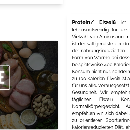
Protein/ Eiweiß
ist e
lebensnotwendig für unse
Vielzahl von Aminosäuren 
ist der sättigendste der 
der nahrungsinduzierten T
Form von Wärme bei desse
beispielsweise 400 Kalorie
Konsum nicht nur, sondern 
zu 100 Kalorien. Eiweiß ist 
für uns alle, vorausgesetz
Gesundheit. Wir empfeh
täglichen Eiweiß K
Normalkörpergewicht. A
empfehlen wir, sich dabei
zu orientieren. SportlerI
kalorienreduzierten Diät, 