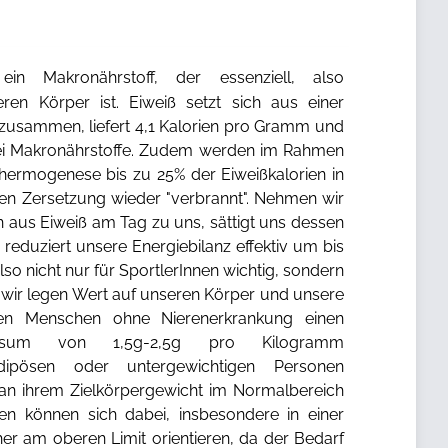
in Makronährstoff, der essenziell, also
ren Körper ist. Eiweiß setzt sich aus einer
zusammen, liefert 4,1 Kalorien pro Gramm und
drei Makronährstoffe. Zudem werden im Rahmen
hermogenese bis zu 25% der Eiweißkalorien in
n Zersetzung wieder "verbrannt". Nehmen wir
n aus Eiweiß am Tag zu uns, sättigt uns dessen
reduziert unsere Energiebilanz effektiv um bis
also nicht nur für SportlerInnen wichtig, sondern
t wir legen Wert auf unseren Körper und unsere
len Menschen ohne Nierenerkrankung einen
onsum von 1,5g-2,5g pro Kilogramm
dipösen oder untergewichtigen Personen
 an ihrem Zielkörpergewicht im Normalbereich
nnen können sich dabei, insbesondere in einer
eher am oberen Limit orientieren, da der Bedarf