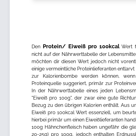
Protein/ Eiweiß pro 100kcal
Den
Wert f
nicht auf der Nährwerttabelle der Lebensmitt
möchten dir diesen Wert jedoch nicht vorent
einige vermeintliche Proteinlieferanten entlarv
zur Kalorienbombe werden können, wen
Proteinquelle suggeriert, primär zur Protein
In der Nährwerttabelle eines jeden Lebensmi
"Eiweiß pro 100g", der zwar eine gute Richtun
Bezug zu den übrigen Kalorien enthält. Aus uns
Eiweiß pro 100kcal Wert essenziell, um beurt
hierbei primär um einen Eiweißlieferanten han
100g Hähnchenfleisch haben ungefähr die gle
20-25g) pro 100g, jedoch enthalten Erdnuss