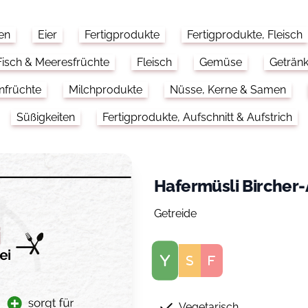
en
Eier
Fertigprodukte
Fertigprodukte, Fleisch
Fisch & Meeresfrüchte
Fleisch
Gemüse
Geträn
nfrüchte
Milchprodukte
Nüsse, Kerne & Samen
Süßigkeiten
Fertigprodukte, Aufschnitt & Aufstrich
Hafermüsli Bircher-
Getreide
Score
Vegetarisch