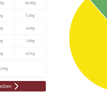
00g
30,00g
5g
5,50g
0g
4,60g
0g
7,00g
0g
0,01g
2,93g
ellen