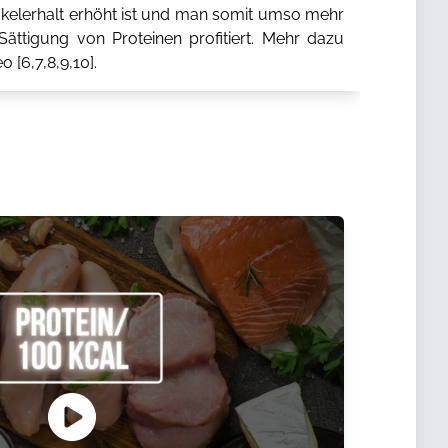
elerhalt erhöht ist und man somit umso mehr
ättigung von Proteinen profitiert. Mehr dazu
o [
6
,
7
,
8
,
9
,
10
].