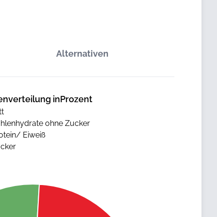
Alternativen
enverteilung inProzent
tt
hlenhydrate ohne Zucker
otein/ Eiweiß
cker