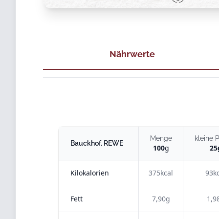
Nährwerte
Menge
kleine P
Bauckhof, REWE
100
g
25
Kilokalorien
375kcal
93kc
Fett
7,90g
1,9