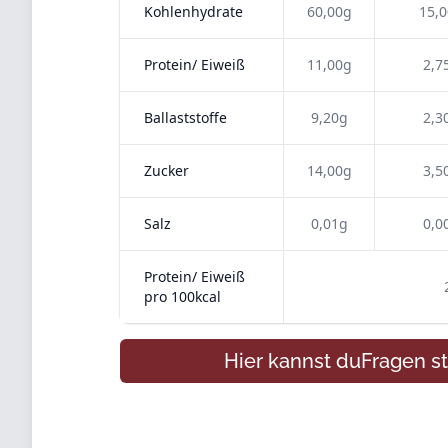
Kohlenhydrate
60,00g
15,
Protein/ Eiweiß
11,00g
2,7
Ballaststoffe
9,20g
2,3
Zucker
14,00g
3,5
Salz
0,01g
0,0
Protein/ Eiweiß
pro 100kcal
Hier kannst du
Fragen
st