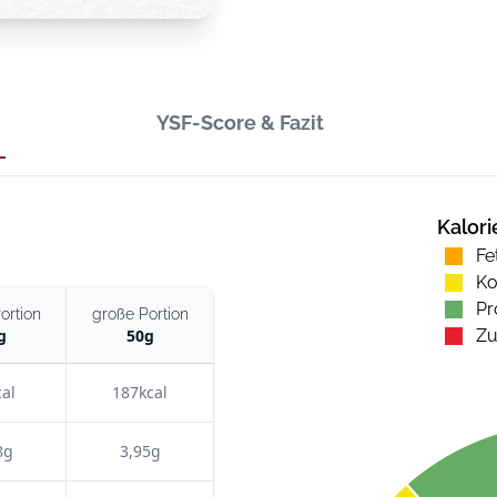
YSF-Score & Fazit
Kalori
Fe
Ko
Pr
ortion
große Portion
g
50
g
Zu
al
187kcal
8g
3,95g