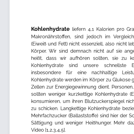
Kohlenhydrate
liefern 4,1 Kalorien pro 
Makronährstoffen, sind jedoch im Verglei
(Eiweiß und Fett) nicht essenziell, also nicht
Körper. Wir sind demnach nicht auf sie ang
heißt, dass wir aufhören sollten, sie zu k
Kohlenhydrate sind unsere schnellste 
insbesondere für eine nachhaltige Leistun
Kohlenhydrate werden im Körper zu Glukose g
Zellen zur Energiegewinnung dient. Personen,
sollten weniger kurzkettige Kohlenhydrate (
konsumieren, um ihren Blutzuckerspiegel nich
zu schicken. Langkettige Kohlenhydrate bezi
Mehrfachzucker (Ballaststoffe) sind hier der S
Sättigung und weniger Heißhunger. Mehr da
Video [
1
,
2
,
3
,
4
,
5
].