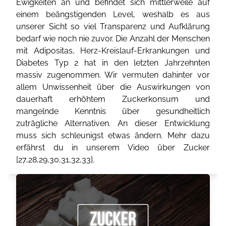
Ewigkeiten an und befindet sich mittlerweile auf
einem beängstigenden Level, weshalb es aus
unserer Sicht so viel Transparenz und Aufklärung
bedarf wie noch nie zuvor. Die Anzahl der Menschen
mit Adipositas, Herz-Kreislauf-Erkrankungen und
Diabetes Typ 2 hat in den letzten Jahrzehnten
massiv zugenommen. Wir vermuten dahinter vor
allem Unwissenheit über die Auswirkungen von
dauerhaft erhöhtem Zuckerkonsum und
mangelnde Kenntnis über gesundheitlich
zuträgliche Alternativen. An dieser Entwicklung
muss sich schleunigst etwas ändern. Mehr dazu
erfährst du in unserem Video über Zucker
[
27
,
28
,
29
,
30
,
31
,
32
,
33
].