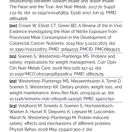
Relationship between Sodium Intake and Water Intake:
The False and the True. Ann Nutr Metab. 2017;70 Suppl
1:51-61. doi: 10.1159/000463831. Epub 2017 Jun 15. PMID:
28614828.
[20]
Crowe W, Elliott CT, Green BD. A Review of the In Vivo
Evidence Investigating the Role of Nitrite Exposure from
Processed Meat Consumption in the Development of
Colorectal Cancer. Nutrients. 2019 Nov 5;11(11):2673. doi:
10.3390/nu11112673. PMID: 31694233; PMCID: PMC6893523.
[21]
Soenen S, Westerterp-Plantenga MS. Proteins and
satiety: implications for weight management. Curr Opin
Clin Nutr Metab Care. 2008 Nov;11(6):747-51. doi:
10.1097/MCO.0b013e328311a8c4. PMID: 18827579.
[22]
Westerterp-Plantenga MS, Nieuwenhuizen A, Tomé D,
Soenen S, Westerterp KR. Dietary protein, weight loss, and
weight maintenance. Annu Rev Nutr. 2009;29:21-41. doi:
10.1146/annurev-nutr-080508-141056. PMID: 19400750.
[23]
Veldhorst M, Smeets A, Soenen S, Hochstenbach-
Waelen A, Hursel R, Diepvens K, Lejeune M, Luscombe-
Marsh N, Westerterp-Plantenga M. Protein-induced
satiety: effects and mechanisms of different proteins.
Physiol Behav. 2008 May 23;94(2):300-7. doi: