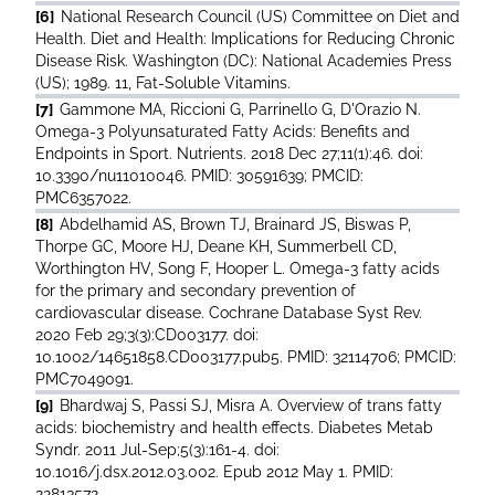
[6]
National Research Council (US) Committee on Diet and
Health. Diet and Health: Implications for Reducing Chronic
Disease Risk. Washington (DC): National Academies Press
(US); 1989. 11, Fat-Soluble Vitamins.
[7]
Gammone MA, Riccioni G, Parrinello G, D'Orazio N.
Omega-3 Polyunsaturated Fatty Acids: Benefits and
Endpoints in Sport. Nutrients. 2018 Dec 27;11(1):46. doi:
10.3390/nu11010046. PMID: 30591639; PMCID:
PMC6357022.
[8]
Abdelhamid AS, Brown TJ, Brainard JS, Biswas P,
Thorpe GC, Moore HJ, Deane KH, Summerbell CD,
Worthington HV, Song F, Hooper L. Omega-3 fatty acids
for the primary and secondary prevention of
cardiovascular disease. Cochrane Database Syst Rev.
2020 Feb 29;3(3):CD003177. doi:
10.1002/14651858.CD003177.pub5. PMID: 32114706; PMCID:
PMC7049091.
[9]
Bhardwaj S, Passi SJ, Misra A. Overview of trans fatty
acids: biochemistry and health effects. Diabetes Metab
Syndr. 2011 Jul-Sep;5(3):161-4. doi:
10.1016/j.dsx.2012.03.002. Epub 2012 May 1. PMID:
22813572.