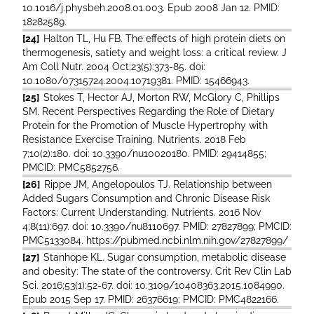
10.1016/j.physbeh.2008.01.003. Epub 2008 Jan 12. PMID:
18282589.
[24]
Halton TL, Hu FB. The effects of high protein diets on
thermogenesis, satiety and weight loss: a critical review. J
Am Coll Nutr. 2004 Oct;23(5):373-85. doi:
10.1080/07315724.2004.10719381. PMID: 15466943.
[25]
Stokes T, Hector AJ, Morton RW, McGlory C, Phillips
SM. Recent Perspectives Regarding the Role of Dietary
Protein for the Promotion of Muscle Hypertrophy with
Resistance Exercise Training. Nutrients. 2018 Feb
7;10(2):180. doi: 10.3390/nu10020180. PMID: 29414855;
PMCID: PMC5852756.
[26]
Rippe JM, Angelopoulos TJ. Relationship between
Added Sugars Consumption and Chronic Disease Risk
Factors: Current Understanding. Nutrients. 2016 Nov
4;8(11):697. doi: 10.3390/nu8110697. PMID: 27827899; PMCID:
PMC5133084. https://pubmed.ncbi.nlm.nih.gov/27827899/
[27]
Stanhope KL. Sugar consumption, metabolic disease
and obesity: The state of the controversy. Crit Rev Clin Lab
Sci. 2016;53(1):52-67. doi: 10.3109/10408363.2015.1084990.
Epub 2015 Sep 17. PMID: 26376619; PMCID: PMC4822166.