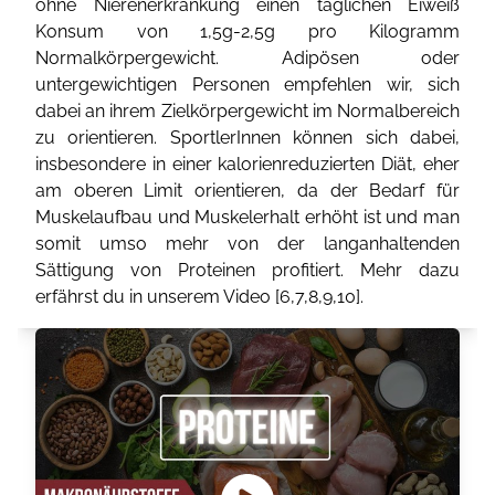
ohne Nierenerkrankung einen täglichen Eiweiß
Konsum von 1,5g-2,5g pro Kilogramm
Normalkörpergewicht. Adipösen oder
untergewichtigen Personen empfehlen wir, sich
dabei an ihrem Zielkörpergewicht im Normalbereich
zu orientieren. SportlerInnen können sich dabei,
insbesondere in einer kalorienreduzierten Diät, eher
am oberen Limit orientieren, da der Bedarf für
Muskelaufbau und Muskelerhalt erhöht ist und man
somit umso mehr von der langanhaltenden
Sättigung von Proteinen profitiert. Mehr dazu
erfährst du in unserem Video [
6
,
7
,
8
,
9
,
10
].