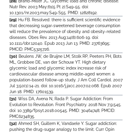
[28]
Brand-Miller JC. Glycemic load and chronic disease.
Nutr Rev. 2003 May;61(5 Pt 2):S49-55. doi:
10.1301/nr.2003.may.S49-S55. PMID: 12828192.
[29]
Hu FB. Resolved: there is sufficient scientific evidence
that decreasing sugar-sweetened beverage consumption
will reduce the prevalence of obesity and obesity-related
diseases. Obes Rev. 2013 Aug;14(8):606-19. doi:
10.1111/obr.12040. Epub 2013 Jun 13. PMID: 23763695;
PMCID: PMC5325726.
[30]
Beulens JW, de Bruijne LM, Stolk RP, Peeters PH, Bots
ML, Grobbee DE, van der Schouw YT. High dietary
glycemic load and glycemic index increase risk of
cardiovascular disease among middle-aged women: a
population-based follow-up study. J Am Coll Cardiol. 2007
Jul 3;50(1):14-21. doi: 10.1016/j.jacc.2007.02.068. Epub 2007
Jun 18. PMID: 17601539.
[31]
Wiss DA, Avena N, Rada P. Sugar Addiction: From
Evolution to Revolution. Front Psychiatry. 2018 Nov 7;9:545.
doi: 10.3389/fpsyt.2018.00545. PMID: 30464748; PMCID:
PMC6234835.
[32]
Ahmed SH, Guillem K, Vandaele Y. Sugar addiction:
pushing the drug-sugar analogy to the limit. Curr Opin