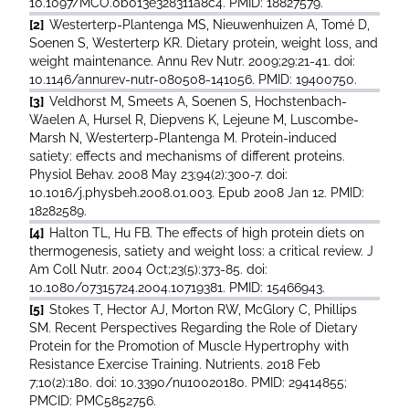
10.1097/MCO.0b013e328311a8c4. PMID: 18827579.
[2]
Westerterp-Plantenga MS, Nieuwenhuizen A, Tomé D,
Soenen S, Westerterp KR. Dietary protein, weight loss, and
weight maintenance. Annu Rev Nutr. 2009;29:21-41. doi:
10.1146/annurev-nutr-080508-141056. PMID: 19400750.
[3]
Veldhorst M, Smeets A, Soenen S, Hochstenbach-
Waelen A, Hursel R, Diepvens K, Lejeune M, Luscombe-
Marsh N, Westerterp-Plantenga M. Protein-induced
satiety: effects and mechanisms of different proteins.
Physiol Behav. 2008 May 23;94(2):300-7. doi:
10.1016/j.physbeh.2008.01.003. Epub 2008 Jan 12. PMID:
18282589.
[4]
Halton TL, Hu FB. The effects of high protein diets on
thermogenesis, satiety and weight loss: a critical review. J
Am Coll Nutr. 2004 Oct;23(5):373-85. doi:
10.1080/07315724.2004.10719381. PMID: 15466943.
[5]
Stokes T, Hector AJ, Morton RW, McGlory C, Phillips
SM. Recent Perspectives Regarding the Role of Dietary
Protein for the Promotion of Muscle Hypertrophy with
Resistance Exercise Training. Nutrients. 2018 Feb
7;10(2):180. doi: 10.3390/nu10020180. PMID: 29414855;
PMCID: PMC5852756.