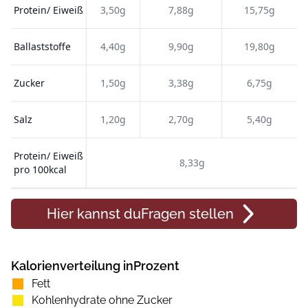
Protein/ Eiweiß
3,50g
7,88g
15,75g
Ballaststoffe
4,40g
9,90g
19,80g
Zucker
1,50g
3,38g
6,75g
Salz
1,20g
2,70g
5,40g
Protein/ Eiweiß
8,33g
pro 100kcal
Hier kannst du
Fragen
stellen
Kalorienverteilung inProzent
Fett
Kohlenhydrate ohne Zucker