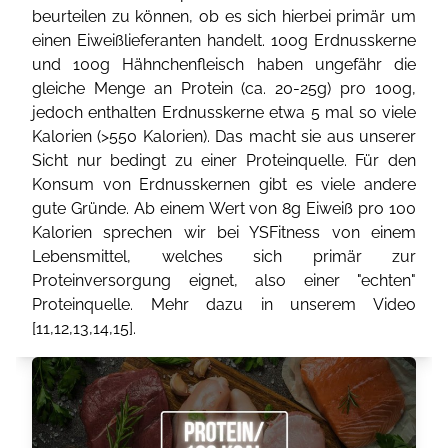
beurteilen zu können, ob es sich hierbei primär um
einen Eiweißlieferanten handelt. 100g Erdnusskerne
und 100g Hähnchenfleisch haben ungefähr die
gleiche Menge an Protein (ca. 20-25g) pro 100g,
jedoch enthalten Erdnusskerne etwa 5 mal so viele
Kalorien (>550 Kalorien). Das macht sie aus unserer
Sicht nur bedingt zu einer Proteinquelle. Für den
Konsum von Erdnusskernen gibt es viele andere
gute Gründe. Ab einem Wert von 8g Eiweiß pro 100
Kalorien sprechen wir bei YSFitness von einem
Lebensmittel, welches sich primär zur
Proteinversorgung eignet, also einer "echten"
Proteinquelle. Mehr dazu in unserem Video
[
11
,
12
,
13
,
14
,
15
].