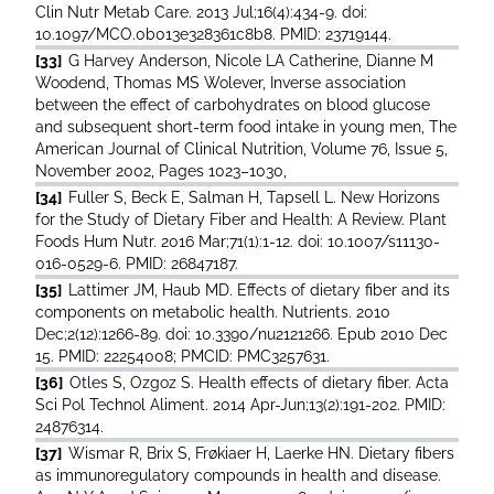
Clin Nutr Metab Care. 2013 Jul;16(4):434-9. doi:
10.1097/MCO.0b013e328361c8b8. PMID: 23719144.
[33]
G Harvey Anderson, Nicole LA Catherine, Dianne M
Woodend, Thomas MS Wolever, Inverse association
between the effect of carbohydrates on blood glucose
and subsequent short-term food intake in young men, The
American Journal of Clinical Nutrition, Volume 76, Issue 5,
November 2002, Pages 1023–1030,
[34]
Fuller S, Beck E, Salman H, Tapsell L. New Horizons
for the Study of Dietary Fiber and Health: A Review. Plant
Foods Hum Nutr. 2016 Mar;71(1):1-12. doi: 10.1007/s11130-
016-0529-6. PMID: 26847187.
[35]
Lattimer JM, Haub MD. Effects of dietary fiber and its
components on metabolic health. Nutrients. 2010
Dec;2(12):1266-89. doi: 10.3390/nu2121266. Epub 2010 Dec
15. PMID: 22254008; PMCID: PMC3257631.
[36]
Otles S, Ozgoz S. Health effects of dietary fiber. Acta
Sci Pol Technol Aliment. 2014 Apr-Jun;13(2):191-202. PMID:
24876314.
[37]
Wismar R, Brix S, Frøkiaer H, Laerke HN. Dietary fibers
as immunoregulatory compounds in health and disease.