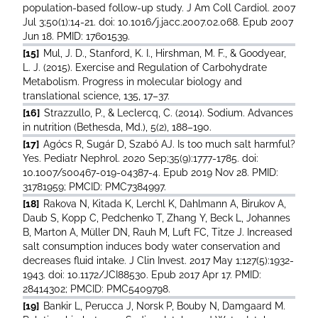
population-based follow-up study. J Am Coll Cardiol. 2007
Jul 3;50(1):14-21. doi: 10.1016/j.jacc.2007.02.068. Epub 2007
Jun 18. PMID: 17601539.
[15]
Mul, J. D., Stanford, K. I., Hirshman, M. F., & Goodyear,
L. J. (2015). Exercise and Regulation of Carbohydrate
Metabolism. Progress in molecular biology and
translational science, 135, 17–37.
[16]
Strazzullo, P., & Leclercq, C. (2014). Sodium. Advances
in nutrition (Bethesda, Md.), 5(2), 188–190.
[17]
Agócs R, Sugár D, Szabó AJ. Is too much salt harmful?
Yes. Pediatr Nephrol. 2020 Sep;35(9):1777-1785. doi:
10.1007/s00467-019-04387-4. Epub 2019 Nov 28. PMID:
31781959; PMCID: PMC7384997.
[18]
Rakova N, Kitada K, Lerchl K, Dahlmann A, Birukov A,
Daub S, Kopp C, Pedchenko T, Zhang Y, Beck L, Johannes
B, Marton A, Müller DN, Rauh M, Luft FC, Titze J. Increased
salt consumption induces body water conservation and
decreases fluid intake. J Clin Invest. 2017 May 1;127(5):1932-
1943. doi: 10.1172/JCI88530. Epub 2017 Apr 17. PMID:
28414302; PMCID: PMC5409798.
[19]
Bankir L, Perucca J, Norsk P, Bouby N, Damgaard M.