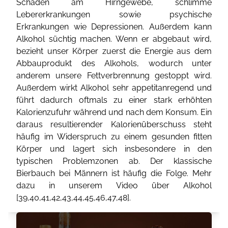
Schäden am Hirngewebe, schlimme
Lebererkrankungen sowie psychische
Erkrankungen wie Depressionen. Außerdem kann
Alkohol süchtig machen. Wenn er abgebaut wird,
bezieht unser Körper zuerst die Energie aus dem
Abbauprodukt des Alkohols, wodurch unter
anderem unsere Fettverbrennung gestoppt wird.
Außerdem wirkt Alkohol sehr appetitanregend und
führt dadurch oftmals zu einer stark erhöhten
Kalorienzufuhr während und nach dem Konsum. Ein
daraus resultierender Kalorienüberschuss steht
häufig im Widerspruch zu einem gesunden fitten
Körper und lagert sich insbesondere in den
typischen Problemzonen ab. Der klassische
Bierbauch bei Männern ist häufig die Folge. Mehr
dazu in unserem Video über Alkohol
[
39
,
40
,
41
,
42
,
43
,
44
,
45
,
46
,
47
,
48
].