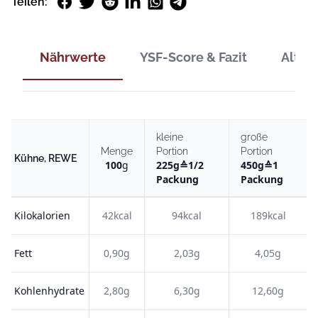
Facebook
Twitter
Reddit
LinkedIn
WhatsApp
Telegram
Teilen:
Nährwerte
YSF-Score & Fazit
Alter
kleine
große
Menge
Portion
Portion
Kühne, REWE
100
g
225
g
≙
1/2
450
g
≙
1
Packung
Packung
Kilokalorien
42kcal
94kcal
189kcal
Fett
0,90g
2,03g
4,05g
Kohlenhydrate
2,80g
6,30g
12,60g