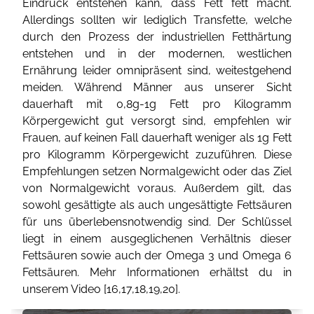
Eindruck entstehen kann, dass Fett fett macht.
Allerdings sollten wir lediglich Transfette, welche
durch den Prozess der industriellen Fetthärtung
entstehen und in der modernen, westlichen
Ernährung leider omnipräsent sind, weitestgehend
meiden. Während Männer aus unserer Sicht
dauerhaft mit 0,8g-1g Fett pro Kilogramm
Körpergewicht gut versorgt sind, empfehlen wir
Frauen, auf keinen Fall dauerhaft weniger als 1g Fett
pro Kilogramm Körpergewicht zuzuführen. Diese
Empfehlungen setzen Normalgewicht oder das Ziel
von Normalgewicht voraus. Außerdem gilt, das
sowohl gesättigte als auch ungesättigte Fettsäuren
für uns überlebensnotwendig sind. Der Schlüssel
liegt in einem ausgeglichenen Verhältnis dieser
Fettsäuren sowie auch der Omega 3 und Omega 6
Fettsäuren. Mehr Informationen erhältst du in
unserem Video [
16
,
17
,
18
,
19
,
20
].