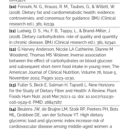
[10]
Forouhi, N. G., Krauss, R. M., Taubes, G., & Willett, W.
(2018). Dietary fat and cardiometabolic health: evidence,
controversies, and consensus for guidance. BMJ (Clinical
research ed.), 361, k2139.
[11]
Ludwig, D. S., Hu, F. B., Tappy, L., & Brand-Miller, J.
(2018). Dietary carbohydrates: role of quality and quantity
in chronic disease. BMJ (Clinical research ed.), 361, k2340.
[12]
G Harvey Anderson, Nicole LA Catherine, Dianne M
Woodend, Thomas MS Wolever, Inverse association
between the effect of carbohydrates on blood glucose
and subsequent short-term food intake in young men, The
American Journal of Clinical Nutrition, Volume 76, Issue 5,
November 2002, Pages 1023–1030,
[13]
Fuller S, Beck E, Salman H, Tapsell L. New Horizons
for the Study of Dietary Fiber and Health: A Review. Plant
Foods Hum Nutr. 2016 Mar;71(1):1-12. doi: 10.1007/s11130-
016-0529-6. PMID: 26847187.
[14]
Beulens JW, de Bruijne LM, Stolk RP, Peeters PH, Bots
ML, Grobbee DE, van der Schouw YT. High dietary
glycemic load and glycemic index increase risk of
cardiovascular disease among middle-aged women: a