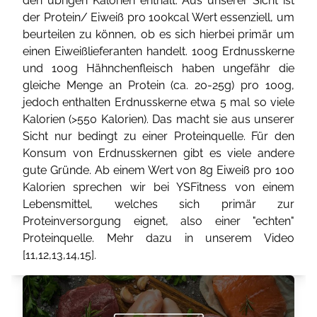
den übrigen Kalorien enthält. Aus unserer Sicht ist
der Protein/ Eiweiß pro 100kcal Wert essenziell, um
beurteilen zu können, ob es sich hierbei primär um
einen Eiweißlieferanten handelt. 100g Erdnusskerne
und 100g Hähnchenfleisch haben ungefähr die
gleiche Menge an Protein (ca. 20-25g) pro 100g,
jedoch enthalten Erdnusskerne etwa 5 mal so viele
Kalorien (>550 Kalorien). Das macht sie aus unserer
Sicht nur bedingt zu einer Proteinquelle. Für den
Konsum von Erdnusskernen gibt es viele andere
gute Gründe. Ab einem Wert von 8g Eiweiß pro 100
Kalorien sprechen wir bei YSFitness von einem
Lebensmittel, welches sich primär zur
Proteinversorgung eignet, also einer "echten"
Proteinquelle. Mehr dazu in unserem Video
[
11
,
12
,
13
,
14
,
15
].