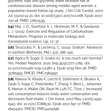
glycemic load and glycemic index increase risk of
cardiovascular disease among middle-aged women: a
population-based follow-up study. J Am Coll Cardiol. 2007
Jul 3;50(1):14-21. doi: 10.1016/j.jacc.2007.02.068. Epub 2007
Jun 18. PMID: 17601539.
[15]
Mul, J. D., Stanford, K. I., Hirshman, M. F., & Goodyear,
L. J. (2015). Exercise and Regulation of Carbohydrate
Metabolism. Progress in molecular biology and
translational science, 135, 17–37.
[16]
Strazzullo, P., & Leclercq, C. (2014). Sodium. Advances
in nutrition (Bethesda, Md.), 5(2), 188–190.
[17]
Agócs R, Sugár D, Szabó AJ. Is too much salt harmful?
Yes. Pediatr Nephrol. 2020 Sep;35(9):1777-1785. doi:
10.1007/s00467-019-04387-4. Epub 2019 Nov 28. PMID:
31781959; PMCID: PMC7384997.
[18]
Rakova N, Kitada K, Lerchl K, Dahlmann A, Birukov A,
Daub S, Kopp C, Pedchenko T, Zhang Y, Beck L, Johannes
B, Marton A, Müller DN, Rauh M, Luft FC, Titze J. Increased
salt consumption induces body water conservation and
decreases fluid intake. J Clin Invest. 2017 May 1;127(5):1932-
1943. doi: 10.1172/JCI88530. Epub 2017 Apr 17. PMID:
28414302; PMCID: PMC5409798.