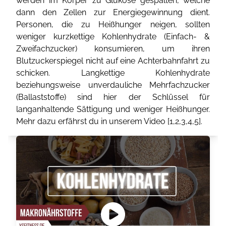
werden im Körper zu Glukose gespalten, welche
dann den Zellen zur Energiegewinnung dient.
Personen, die zu Heißhunger neigen, sollten
weniger kurzkettige Kohlenhydrate (Einfach- &
Zweifachzucker) konsumieren, um ihren
Blutzuckerspiegel nicht auf eine Achterbahnfahrt zu
schicken. Langkettige Kohlenhydrate
beziehungsweise unverdauliche Mehrfachzucker
(Ballaststoffe) sind hier der Schlüssel für
langanhaltende Sättigung und weniger Heißhunger.
Mehr dazu erfährst du in unserem Video [
1
,
2
,
3
,
4
,
5
].