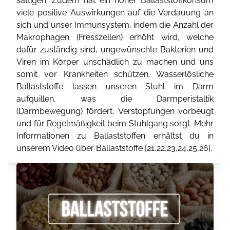
sättigen. Zudem hat ein hoher Ballaststoffkonsum
viele positive Auswirkungen auf die Verdauung an
sich und unser Immunsystem, indem die Anzahl der
Makrophagen (Fresszellen) erhöht wird, welche
dafür zuständig sind, ungewünschte Bakterien und
Viren im Körper unschädlich zu machen und uns
somit vor Krankheiten schützen. Wasserlösliche
Ballaststoffe lassen unseren Stuhl im Darm
aufquillen, was die Darmperistaltik
(Darmbewegung) fördert, Verstopfungen vorbeugt
und für Regelmäßigkeit beim Stuhlgang sorgt. Mehr
Informationen zu Ballaststoffen erhältst du in
unserem Video über Ballaststoffe [
21
,
22
,
23
,
24
,
25
,
26
].