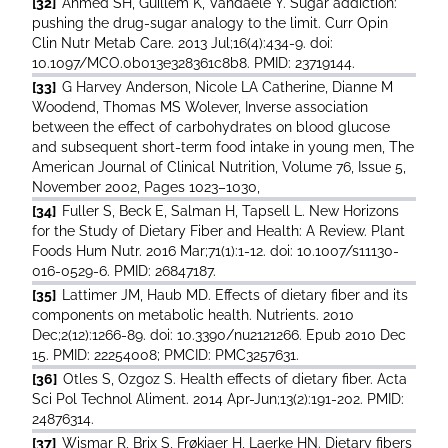
[32]
Ahmed SH, Guillem K, Vandaele Y. Sugar addiction:
pushing the drug-sugar analogy to the limit. Curr Opin
Clin Nutr Metab Care. 2013 Jul;16(4):434-9. doi:
10.1097/MCO.0b013e328361c8b8. PMID: 23719144.
[33]
G Harvey Anderson, Nicole LA Catherine, Dianne M
Woodend, Thomas MS Wolever, Inverse association
between the effect of carbohydrates on blood glucose
and subsequent short-term food intake in young men, The
American Journal of Clinical Nutrition, Volume 76, Issue 5,
November 2002, Pages 1023–1030,
[34]
Fuller S, Beck E, Salman H, Tapsell L. New Horizons
for the Study of Dietary Fiber and Health: A Review. Plant
Foods Hum Nutr. 2016 Mar;71(1):1-12. doi: 10.1007/s11130-
016-0529-6. PMID: 26847187.
[35]
Lattimer JM, Haub MD. Effects of dietary fiber and its
components on metabolic health. Nutrients. 2010
Dec;2(12):1266-89. doi: 10.3390/nu2121266. Epub 2010 Dec
15. PMID: 22254008; PMCID: PMC3257631.
[36]
Otles S, Ozgoz S. Health effects of dietary fiber. Acta
Sci Pol Technol Aliment. 2014 Apr-Jun;13(2):191-202. PMID:
24876314.
[37]
Wismar R, Brix S, Frøkiaer H, Laerke HN. Dietary fibers