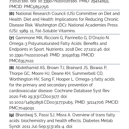
7;10(2):180. doi: 10.3390/nu10020180. PMID: 29414855;
PMCID: PMC5852756.
[6]
National Research Council (US) Committee on Diet and
Health. Diet and Health: Implications for Reducing Chronic
Disease Risk. Washington (DC): National Academies Press
(US); 1989. 11, Fat-Soluble Vitamins.
[7]
Gammone MA, Riccioni G, Parrinello G, D'Orazio N.
Omega-3 Polyunsaturated Fatty Acids: Benefits and
Endpoints in Sport. Nutrients. 2018 Dec 27;11(1):46. doi:
10.3390/nu11010046. PMID: 30591639; PMCID:
PMC6357022.
[8]
Abdelhamid AS, Brown TJ, Brainard JS, Biswas P,
Thorpe GC, Moore HJ, Deane KH, Summerbell CD,
Worthington HV, Song F, Hooper L. Omega-3 fatty acids
for the primary and secondary prevention of
cardiovascular disease. Cochrane Database Syst Rev.
2020 Feb 29;3(3):CD003177. doi:
10.1002/14651858.CD003177.pub5. PMID: 32114706; PMCID:
PMC7049091.
[9]
Bhardwaj S, Passi SJ, Misra A. Overview of trans fatty
acids: biochemistry and health effects. Diabetes Metab
Syndr. 2011 Jul-Sep;5(3):161-4. doi: