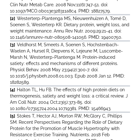
Clin Nutr Metab Care. 2008 Nov;11(6):747-51. doi:
10.1097/MCO.0b013e328311a8c4. PMID: 18827579.
[2]
Westerterp-Plantenga MS, Nieuwenhuizen A, Tomé D,
Soenen S, Westerterp KR. Dietary protein, weight loss, and
weight maintenance. Annu Rev Nutr. 2009;29:21-41. doi:
10.1146/annurev-nutr-080508-141056. PMID: 19400750.
[3]
Veldhorst M, Smeets A, Soenen S, Hochstenbach-
Waelen A, Hursel R, Diepvens K, Lejeune M, Luscombe-
Marsh N, Westerterp-Plantenga M. Protein-induced
satiety: effects and mechanisms of different proteins.
Physiol Behav. 2008 May 23;94(2):300-7. doi:
10.1016/j.physbeh.2008.01.003. Epub 2008 Jan 12. PMID:
18282589.
[4]
Halton TL, Hu FB. The effects of high protein diets on
thermogenesis, satiety and weight loss: a critical review. J
Am Coll Nutr. 2004 Oct;23(5):373-85. doi:
10.1080/07315724.2004.10719381. PMID: 15466943.
[5]
Stokes T, Hector AJ, Morton RW, McGlory C, Phillips
SM. Recent Perspectives Regarding the Role of Dietary
Protein for the Promotion of Muscle Hypertrophy with
Resistance Exercise Training. Nutrients. 2018 Feb