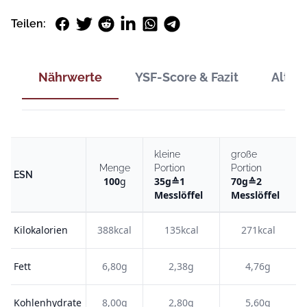
Facebook
Twitter
Reddit
LinkedIn
WhatsApp
Telegram
Teilen:
Nährwerte
YSF-Score & Fazit
Alter
kleine
große
Menge
Portion
Portion
ESN
100
g
35
g
≙
1
70
g
≙
2
Messlöffel
Messlöffel
Kilokalorien
388kcal
135kcal
271kcal
Fett
6,80g
2,38g
4,76g
Kohlenhydrate
8,00g
2,80g
5,60g