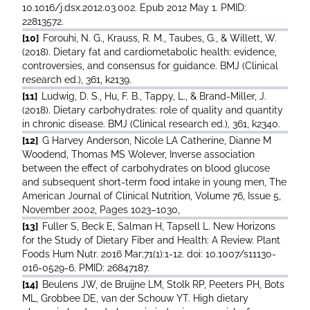
10.1016/j.dsx.2012.03.002. Epub 2012 May 1. PMID:
22813572.
[10]
Forouhi, N. G., Krauss, R. M., Taubes, G., & Willett, W.
(2018). Dietary fat and cardiometabolic health: evidence,
controversies, and consensus for guidance. BMJ (Clinical
research ed.), 361, k2139.
[11]
Ludwig, D. S., Hu, F. B., Tappy, L., & Brand-Miller, J.
(2018). Dietary carbohydrates: role of quality and quantity
in chronic disease. BMJ (Clinical research ed.), 361, k2340.
[12]
G Harvey Anderson, Nicole LA Catherine, Dianne M
Woodend, Thomas MS Wolever, Inverse association
between the effect of carbohydrates on blood glucose
and subsequent short-term food intake in young men, The
American Journal of Clinical Nutrition, Volume 76, Issue 5,
November 2002, Pages 1023–1030,
[13]
Fuller S, Beck E, Salman H, Tapsell L. New Horizons
for the Study of Dietary Fiber and Health: A Review. Plant
Foods Hum Nutr. 2016 Mar;71(1):1-12. doi: 10.1007/s11130-
016-0529-6. PMID: 26847187.
[14]
Beulens JW, de Bruijne LM, Stolk RP, Peeters PH, Bots
ML, Grobbee DE, van der Schouw YT. High dietary