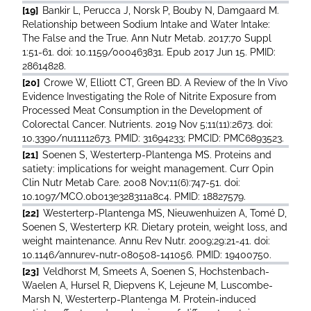
[19]
Bankir L, Perucca J, Norsk P, Bouby N, Damgaard M.
Relationship between Sodium Intake and Water Intake:
The False and the True. Ann Nutr Metab. 2017;70 Suppl
1:51-61. doi: 10.1159/000463831. Epub 2017 Jun 15. PMID:
28614828.
[20]
Crowe W, Elliott CT, Green BD. A Review of the In Vivo
Evidence Investigating the Role of Nitrite Exposure from
Processed Meat Consumption in the Development of
Colorectal Cancer. Nutrients. 2019 Nov 5;11(11):2673. doi:
10.3390/nu11112673. PMID: 31694233; PMCID: PMC6893523.
[21]
Soenen S, Westerterp-Plantenga MS. Proteins and
satiety: implications for weight management. Curr Opin
Clin Nutr Metab Care. 2008 Nov;11(6):747-51. doi:
10.1097/MCO.0b013e328311a8c4. PMID: 18827579.
[22]
Westerterp-Plantenga MS, Nieuwenhuizen A, Tomé D,
Soenen S, Westerterp KR. Dietary protein, weight loss, and
weight maintenance. Annu Rev Nutr. 2009;29:21-41. doi:
10.1146/annurev-nutr-080508-141056. PMID: 19400750.
[23]
Veldhorst M, Smeets A, Soenen S, Hochstenbach-
Waelen A, Hursel R, Diepvens K, Lejeune M, Luscombe-
Marsh N, Westerterp-Plantenga M. Protein-induced