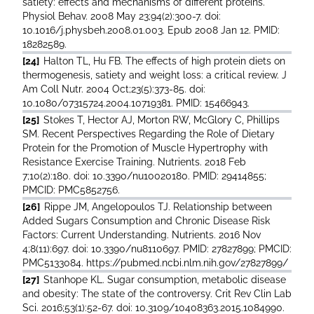
satiety: effects and mechanisms of different proteins.
Physiol Behav. 2008 May 23;94(2):300-7. doi:
10.1016/j.physbeh.2008.01.003. Epub 2008 Jan 12. PMID:
18282589.
[24]
Halton TL, Hu FB. The effects of high protein diets on
thermogenesis, satiety and weight loss: a critical review. J
Am Coll Nutr. 2004 Oct;23(5):373-85. doi:
10.1080/07315724.2004.10719381. PMID: 15466943.
[25]
Stokes T, Hector AJ, Morton RW, McGlory C, Phillips
SM. Recent Perspectives Regarding the Role of Dietary
Protein for the Promotion of Muscle Hypertrophy with
Resistance Exercise Training. Nutrients. 2018 Feb
7;10(2):180. doi: 10.3390/nu10020180. PMID: 29414855;
PMCID: PMC5852756.
[26]
Rippe JM, Angelopoulos TJ. Relationship between
Added Sugars Consumption and Chronic Disease Risk
Factors: Current Understanding. Nutrients. 2016 Nov
4;8(11):697. doi: 10.3390/nu8110697. PMID: 27827899; PMCID:
PMC5133084. https://pubmed.ncbi.nlm.nih.gov/27827899/
[27]
Stanhope KL. Sugar consumption, metabolic disease
and obesity: The state of the controversy. Crit Rev Clin Lab
Sci. 2016;53(1):52-67. doi: 10.3109/10408363.2015.1084990.