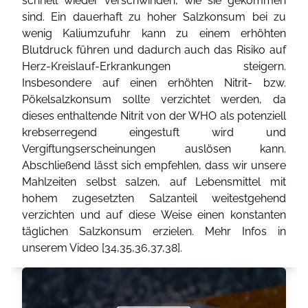
schnell wieder verschwinden, wie sie gekommen
sind. Ein dauerhaft zu hoher Salzkonsum bei zu
wenig Kaliumzufuhr kann zu einem erhöhten
Blutdruck führen und dadurch auch das Risiko auf
Herz-Kreislauf-Erkrankungen steigern.
Insbesondere auf einen erhöhten Nitrit- bzw.
Pökelsalzkonsum sollte verzichtet werden, da
dieses enthaltende Nitrit von der WHO als potenziell
krebserregend eingestuft wird und
Vergiftungserscheinungen auslösen kann.
Abschließend lässt sich empfehlen, dass wir unsere
Mahlzeiten selbst salzen, auf Lebensmittel mit
hohem zugesetzten Salzanteil weitestgehend
verzichten und auf diese Weise einen konstanten
täglichen Salzkonsum erzielen. Mehr Infos in
unserem Video [
34
,
35
,
36
,
37
,
38
].