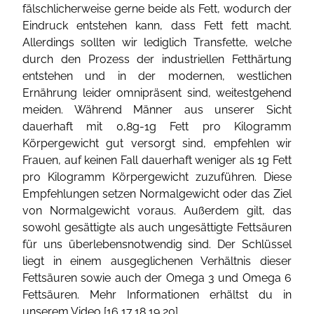
fälschlicherweise gerne beide als Fett, wodurch der
Eindruck entstehen kann, dass Fett fett macht.
Allerdings sollten wir lediglich Transfette, welche
durch den Prozess der industriellen Fetthärtung
entstehen und in der modernen, westlichen
Ernährung leider omnipräsent sind, weitestgehend
meiden. Während Männer aus unserer Sicht
dauerhaft mit 0,8g-1g Fett pro Kilogramm
Körpergewicht gut versorgt sind, empfehlen wir
Frauen, auf keinen Fall dauerhaft weniger als 1g Fett
pro Kilogramm Körpergewicht zuzuführen. Diese
Empfehlungen setzen Normalgewicht oder das Ziel
von Normalgewicht voraus. Außerdem gilt, das
sowohl gesättigte als auch ungesättigte Fettsäuren
für uns überlebensnotwendig sind. Der Schlüssel
liegt in einem ausgeglichenen Verhältnis dieser
Fettsäuren sowie auch der Omega 3 und Omega 6
Fettsäuren. Mehr Informationen erhältst du in
unserem Video [
16
,
17
,
18
,
19
,
20
].