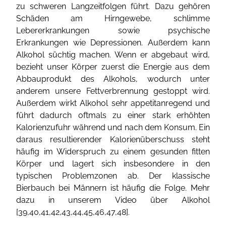
zu schweren Langzeitfolgen führt. Dazu gehören
Schäden am Hirngewebe, schlimme
Lebererkrankungen sowie psychische
Erkrankungen wie Depressionen. Außerdem kann
Alkohol süchtig machen. Wenn er abgebaut wird,
bezieht unser Körper zuerst die Energie aus dem
Abbauprodukt des Alkohols, wodurch unter
anderem unsere Fettverbrennung gestoppt wird.
Außerdem wirkt Alkohol sehr appetitanregend und
führt dadurch oftmals zu einer stark erhöhten
Kalorienzufuhr während und nach dem Konsum. Ein
daraus resultierender Kalorienüberschuss steht
häufig im Widerspruch zu einem gesunden fitten
Körper und lagert sich insbesondere in den
typischen Problemzonen ab. Der klassische
Bierbauch bei Männern ist häufig die Folge. Mehr
dazu in unserem Video über Alkohol
[
39
,
40
,
41
,
42
,
43
,
44
,
45
,
46
,
47
,
48
].