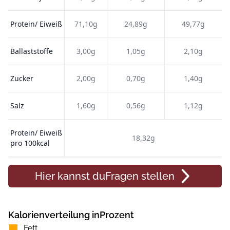
Protein/ Eiweiß
71,10g
24,89g
49,77g
Ballaststoffe
3,00g
1,05g
2,10g
Zucker
2,00g
0,70g
1,40g
Salz
1,60g
0,56g
1,12g
Protein/ Eiweiß
18,32g
pro 100kcal
Hier kannst du
Fragen
stellen
Kalorienverteilung inProzent
Fett