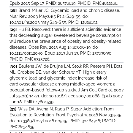
Epub 2015 Sep 17. PMID: 26376619; PMCID: PMC4822166.
[28]
Brand-Miller JC. Glycemic load and chronic disease.
Nutr Rev. 2003 May;61(5 Pt 2):S49-55. doi:
10.1301/nr.2003.may.S49-S55. PMID: 12828192.
[29]
Hu FB. Resolved: there is sufficient scientific evidence
that decreasing sugar-sweetened beverage consumption
will reduce the prevalence of obesity and obesity-related
diseases. Obes Rev. 2013 Aug;14(8):606-19. doi:
10.1111/obr.12040. Epub 2013 Jun 13. PMID: 23763695;
PMCID: PMC5325726.
[30]
Beulens JW, de Bruijne LM, Stolk RP, Peeters PH, Bots
ML, Grobbee DE, van der Schouw YT. High dietary
glycemic load and glycemic index increase risk of
cardiovascular disease among middle-aged women: a
population-based follow-up study. J Am Coll Cardiol. 2007
Jul 3;50(1):14-21. doi: 10.1016/j.jacc.2007.02.068. Epub 2007
Jun 18. PMID: 17601539.
[31]
Wiss DA, Avena N, Rada P. Sugar Addiction: From
Evolution to Revolution. Front Psychiatry. 2018 Nov 7;9:545.
doi: 10.3389/fpsyt.2018.00545. PMID: 30464748; PMCID:
PMC6234835.