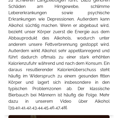
zu schweren Langzeitfolgen führt. Dazu gehören
Schäden am Hirngewebe, schlimme
Lebererkrankungen sowie psychische
Erkrankungen wie Depressionen. Außerdem kann
Alkohol süchtig machen. Wenn er abgebaut wird,
bezieht unser Körper zuerst die Energie aus dem
Abbauprodukt des Alkohols, wodurch unter
anderem unsere Fettverbrennung gestoppt wird.
Außerdem wirkt Alkohol sehr appetitanregend und
führt dadurch oftmals zu einer stark erhöhten
Kalorienzufuhr während und nach dem Konsum. Ein
daraus resultierender Kalorienüberschuss steht
häufig im Widerspruch zu einem gesunden fitten
Körper und lagert sich insbesondere in den
typischen Problemzonen ab. Der klassische
Bierbauch bei Männern ist häufig die Folge. Mehr
dazu in unserem Video über Alkohol
[
39
,
40
,
41
,
42
,
43
,
44
,
45
,
46
,
47
,
48
].