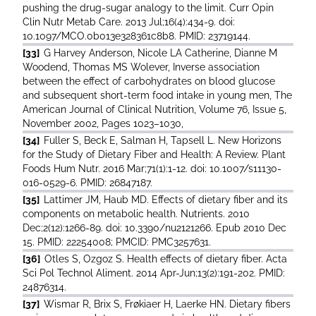
pushing the drug-sugar analogy to the limit. Curr Opin
Clin Nutr Metab Care. 2013 Jul;16(4):434-9. doi:
10.1097/MCO.0b013e328361c8b8. PMID: 23719144.
[33]
G Harvey Anderson, Nicole LA Catherine, Dianne M
Woodend, Thomas MS Wolever, Inverse association
between the effect of carbohydrates on blood glucose
and subsequent short-term food intake in young men, The
American Journal of Clinical Nutrition, Volume 76, Issue 5,
November 2002, Pages 1023–1030,
[34]
Fuller S, Beck E, Salman H, Tapsell L. New Horizons
for the Study of Dietary Fiber and Health: A Review. Plant
Foods Hum Nutr. 2016 Mar;71(1):1-12. doi: 10.1007/s11130-
016-0529-6. PMID: 26847187.
[35]
Lattimer JM, Haub MD. Effects of dietary fiber and its
components on metabolic health. Nutrients. 2010
Dec;2(12):1266-89. doi: 10.3390/nu2121266. Epub 2010 Dec
15. PMID: 22254008; PMCID: PMC3257631.
[36]
Otles S, Ozgoz S. Health effects of dietary fiber. Acta
Sci Pol Technol Aliment. 2014 Apr-Jun;13(2):191-202. PMID:
24876314.
[37]
Wismar R, Brix S, Frøkiaer H, Laerke HN. Dietary fibers