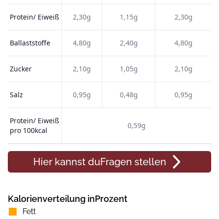
Protein/ Eiweiß
2,30g
1,15g
2,30g
Ballaststoffe
4,80g
2,40g
4,80g
Zucker
2,10g
1,05g
2,10g
Salz
0,95g
0,48g
0,95g
Protein/ Eiweiß
0,59g
pro 100kcal
Hier kannst du
Fragen
stellen
Kalorienverteilung inProzent
Fett