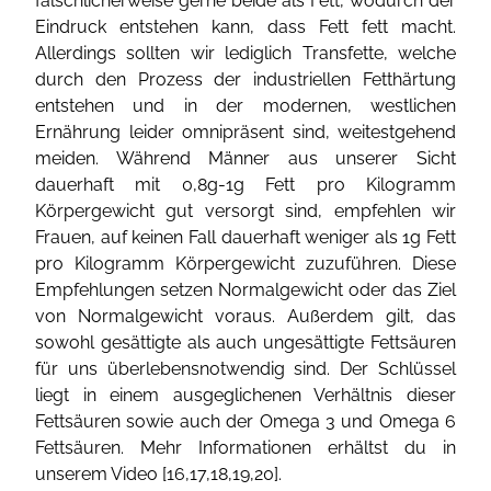
fälschlicherweise gerne beide als Fett, wodurch der
Eindruck entstehen kann, dass Fett fett macht.
Allerdings sollten wir lediglich Transfette, welche
durch den Prozess der industriellen Fetthärtung
entstehen und in der modernen, westlichen
Ernährung leider omnipräsent sind, weitestgehend
meiden. Während Männer aus unserer Sicht
dauerhaft mit 0,8g-1g Fett pro Kilogramm
Körpergewicht gut versorgt sind, empfehlen wir
Frauen, auf keinen Fall dauerhaft weniger als 1g Fett
pro Kilogramm Körpergewicht zuzuführen. Diese
Empfehlungen setzen Normalgewicht oder das Ziel
von Normalgewicht voraus. Außerdem gilt, das
sowohl gesättigte als auch ungesättigte Fettsäuren
für uns überlebensnotwendig sind. Der Schlüssel
liegt in einem ausgeglichenen Verhältnis dieser
Fettsäuren sowie auch der Omega 3 und Omega 6
Fettsäuren. Mehr Informationen erhältst du in
unserem Video [
16
,
17
,
18
,
19
,
20
].