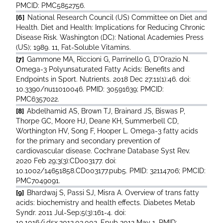
PMCID: PMC5852756.
[6]
National Research Council (US) Committee on Diet and
Health. Diet and Health: Implications for Reducing Chronic
Disease Risk. Washington (DC): National Academies Press
(US); 1989. 11, Fat-Soluble Vitamins.
[7]
Gammone MA, Riccioni G, Parrinello G, D'Orazio N.
Omega-3 Polyunsaturated Fatty Acids: Benefits and
Endpoints in Sport. Nutrients. 2018 Dec 27;11(1):46. doi:
10.3390/nu11010046. PMID: 30591639; PMCID:
PMC6357022.
[8]
Abdelhamid AS, Brown TJ, Brainard JS, Biswas P,
Thorpe GC, Moore HJ, Deane KH, Summerbell CD,
Worthington HV, Song F, Hooper L. Omega-3 fatty acids
for the primary and secondary prevention of
cardiovascular disease. Cochrane Database Syst Rev.
2020 Feb 29;3(3):CD003177. doi:
10.1002/14651858.CD003177.pub5. PMID: 32114706; PMCID:
PMC7049091.
[9]
Bhardwaj S, Passi SJ, Misra A. Overview of trans fatty
acids: biochemistry and health effects. Diabetes Metab
Syndr. 2011 Jul-Sep;5(3):161-4. doi:
10.1016/j.dsx.2012.03.002. Epub 2012 May 1. PMID: