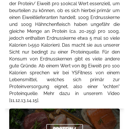
der Protein/ Eiweiß pro 100kcal Wert essenziell, um
beurteilen zu können, ob es sich hierbei primär um
einen Eiweißlieferanten handelt. 100g Erdnusskerne
und 100g Hähnchenfleisch haben ungefähr die
gleiche Menge an Protein (ca. 20-25g) pro 100g,
jedoch enthalten Erdnusskerne etwa 5 mal so viele
Kalorien (>550 Kalorien). Das macht sie aus unserer
Sicht nur bedingt zu einer Proteinquelle. Für den
Konsum von Erdnusskernen gibt es viele andere
gute Gründe. Ab einem Wert von 8g Eiweiß pro 100
Kalorien sprechen wir bei YSFitness von einem
Lebensmittel, welches sich primär zur
Proteinversorgung eignet, also einer "echten"
Proteinquelle. Mehr dazu in unserem Video
[
11
,
12
,
13
,
14
,
15
].