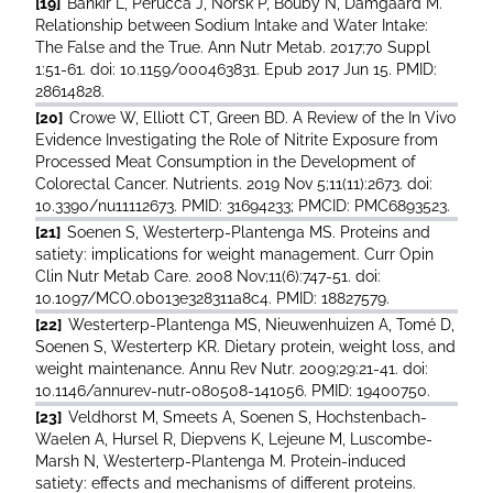
[19]
Bankir L, Perucca J, Norsk P, Bouby N, Damgaard M.
Relationship between Sodium Intake and Water Intake:
The False and the True. Ann Nutr Metab. 2017;70 Suppl
1:51-61. doi: 10.1159/000463831. Epub 2017 Jun 15. PMID:
28614828.
[20]
Crowe W, Elliott CT, Green BD. A Review of the In Vivo
Evidence Investigating the Role of Nitrite Exposure from
Processed Meat Consumption in the Development of
Colorectal Cancer. Nutrients. 2019 Nov 5;11(11):2673. doi:
10.3390/nu11112673. PMID: 31694233; PMCID: PMC6893523.
[21]
Soenen S, Westerterp-Plantenga MS. Proteins and
satiety: implications for weight management. Curr Opin
Clin Nutr Metab Care. 2008 Nov;11(6):747-51. doi:
10.1097/MCO.0b013e328311a8c4. PMID: 18827579.
[22]
Westerterp-Plantenga MS, Nieuwenhuizen A, Tomé D,
Soenen S, Westerterp KR. Dietary protein, weight loss, and
weight maintenance. Annu Rev Nutr. 2009;29:21-41. doi:
10.1146/annurev-nutr-080508-141056. PMID: 19400750.
[23]
Veldhorst M, Smeets A, Soenen S, Hochstenbach-
Waelen A, Hursel R, Diepvens K, Lejeune M, Luscombe-
Marsh N, Westerterp-Plantenga M. Protein-induced
satiety: effects and mechanisms of different proteins.