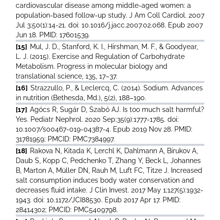
cardiovascular disease among middle-aged women: a
population-based follow-up study. J Am Coll Cardiol. 2007
Jul 3;50(1):14-21. doi: 10.1016/j.jacc.2007.02.068. Epub 2007
Jun 18. PMID: 17601539.
[15]
Mul, J. D., Stanford, K. I., Hirshman, M. F., & Goodyear,
L. J. (2015). Exercise and Regulation of Carbohydrate
Metabolism. Progress in molecular biology and
translational science, 135, 17–37.
[16]
Strazzullo, P., & Leclercq, C. (2014). Sodium. Advances
in nutrition (Bethesda, Md.), 5(2), 188–190.
[17]
Agócs R, Sugár D, Szabó AJ. Is too much salt harmful?
Yes. Pediatr Nephrol. 2020 Sep;35(9):1777-1785. doi:
10.1007/s00467-019-04387-4. Epub 2019 Nov 28. PMID:
31781959; PMCID: PMC7384997.
[18]
Rakova N, Kitada K, Lerchl K, Dahlmann A, Birukov A,
Daub S, Kopp C, Pedchenko T, Zhang Y, Beck L, Johannes
B, Marton A, Müller DN, Rauh M, Luft FC, Titze J. Increased
salt consumption induces body water conservation and
decreases fluid intake. J Clin Invest. 2017 May 1;127(5):1932-
1943. doi: 10.1172/JCI88530. Epub 2017 Apr 17. PMID:
28414302; PMCID: PMC5409798.