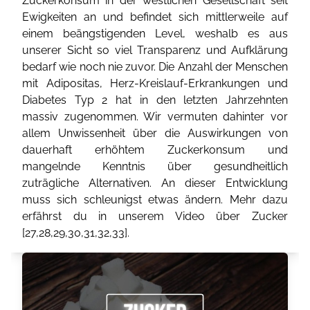
Zuckerkonsum in der westlichen Gesellschaft seit
Ewigkeiten an und befindet sich mittlerweile auf
einem beängstigenden Level, weshalb es aus
unserer Sicht so viel Transparenz und Aufklärung
bedarf wie noch nie zuvor. Die Anzahl der Menschen
mit Adipositas, Herz-Kreislauf-Erkrankungen und
Diabetes Typ 2 hat in den letzten Jahrzehnten
massiv zugenommen. Wir vermuten dahinter vor
allem Unwissenheit über die Auswirkungen von
dauerhaft erhöhtem Zuckerkonsum und
mangelnde Kenntnis über gesundheitlich
zuträgliche Alternativen. An dieser Entwicklung
muss sich schleunigst etwas ändern. Mehr dazu
erfährst du in unserem Video über Zucker
[
27
,
28
,
29
,
30
,
31
,
32
,
33
].