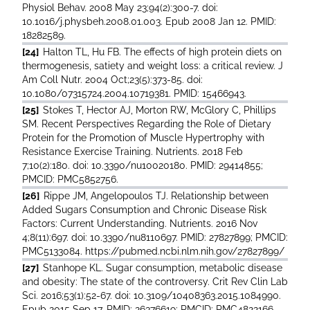
Physiol Behav. 2008 May 23;94(2):300-7. doi:
10.1016/j.physbeh.2008.01.003. Epub 2008 Jan 12. PMID:
18282589.
[24]
Halton TL, Hu FB. The effects of high protein diets on
thermogenesis, satiety and weight loss: a critical review. J
Am Coll Nutr. 2004 Oct;23(5):373-85. doi:
10.1080/07315724.2004.10719381. PMID: 15466943.
[25]
Stokes T, Hector AJ, Morton RW, McGlory C, Phillips
SM. Recent Perspectives Regarding the Role of Dietary
Protein for the Promotion of Muscle Hypertrophy with
Resistance Exercise Training. Nutrients. 2018 Feb
7;10(2):180. doi: 10.3390/nu10020180. PMID: 29414855;
PMCID: PMC5852756.
[26]
Rippe JM, Angelopoulos TJ. Relationship between
Added Sugars Consumption and Chronic Disease Risk
Factors: Current Understanding. Nutrients. 2016 Nov
4;8(11):697. doi: 10.3390/nu8110697. PMID: 27827899; PMCID:
PMC5133084. https://pubmed.ncbi.nlm.nih.gov/27827899/
[27]
Stanhope KL. Sugar consumption, metabolic disease
and obesity: The state of the controversy. Crit Rev Clin Lab
Sci. 2016;53(1):52-67. doi: 10.3109/10408363.2015.1084990.
Epub 2015 Sep 17. PMID: 26376619; PMCID: PMC4822166.