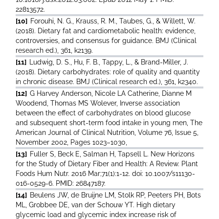
22813572.
[10]
Forouhi, N. G., Krauss, R. M., Taubes, G., & Willett, W.
(2018). Dietary fat and cardiometabolic health: evidence,
controversies, and consensus for guidance. BMJ (Clinical
research ed.), 361, k2139.
[11]
Ludwig, D. S., Hu, F. B., Tappy, L., & Brand-Miller, J.
(2018). Dietary carbohydrates: role of quality and quantity
in chronic disease. BMJ (Clinical research ed.), 361, k2340.
[12]
G Harvey Anderson, Nicole LA Catherine, Dianne M
Woodend, Thomas MS Wolever, Inverse association
between the effect of carbohydrates on blood glucose
and subsequent short-term food intake in young men, The
American Journal of Clinical Nutrition, Volume 76, Issue 5,
November 2002, Pages 1023–1030,
[13]
Fuller S, Beck E, Salman H, Tapsell L. New Horizons
for the Study of Dietary Fiber and Health: A Review. Plant
Foods Hum Nutr. 2016 Mar;71(1):1-12. doi: 10.1007/s11130-
016-0529-6. PMID: 26847187.
[14]
Beulens JW, de Bruijne LM, Stolk RP, Peeters PH, Bots
ML, Grobbee DE, van der Schouw YT. High dietary
glycemic load and glycemic index increase risk of