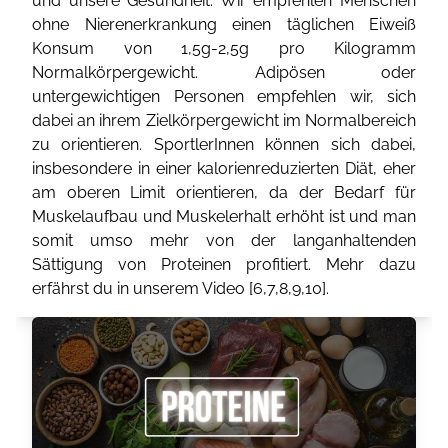
und unsere Gesundheit. Wir empfehlen Menschen
ohne Nierenerkrankung einen täglichen Eiweiß
Konsum von 1,5g-2,5g pro Kilogramm
Normalkörpergewicht. Adipösen oder
untergewichtigen Personen empfehlen wir, sich
dabei an ihrem Zielkörpergewicht im Normalbereich
zu orientieren. SportlerInnen können sich dabei,
insbesondere in einer kalorienreduzierten Diät, eher
am oberen Limit orientieren, da der Bedarf für
Muskelaufbau und Muskelerhalt erhöht ist und man
somit umso mehr von der langanhaltenden
Sättigung von Proteinen profitiert. Mehr dazu
erfährst du in unserem Video [
6
,
7
,
8
,
9
,
10
].