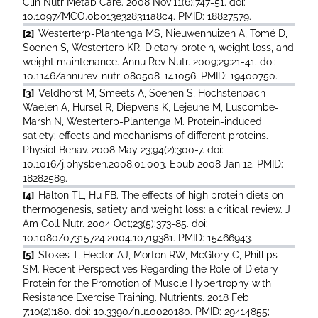
Clin Nutr Metab Care. 2008 Nov;11(6):747-51. doi:
10.1097/MCO.0b013e328311a8c4. PMID: 18827579.
[2]
Westerterp-Plantenga MS, Nieuwenhuizen A, Tomé D,
Soenen S, Westerterp KR. Dietary protein, weight loss, and
weight maintenance. Annu Rev Nutr. 2009;29:21-41. doi:
10.1146/annurev-nutr-080508-141056. PMID: 19400750.
[3]
Veldhorst M, Smeets A, Soenen S, Hochstenbach-
Waelen A, Hursel R, Diepvens K, Lejeune M, Luscombe-
Marsh N, Westerterp-Plantenga M. Protein-induced
satiety: effects and mechanisms of different proteins.
Physiol Behav. 2008 May 23;94(2):300-7. doi:
10.1016/j.physbeh.2008.01.003. Epub 2008 Jan 12. PMID:
18282589.
[4]
Halton TL, Hu FB. The effects of high protein diets on
thermogenesis, satiety and weight loss: a critical review. J
Am Coll Nutr. 2004 Oct;23(5):373-85. doi:
10.1080/07315724.2004.10719381. PMID: 15466943.
[5]
Stokes T, Hector AJ, Morton RW, McGlory C, Phillips
SM. Recent Perspectives Regarding the Role of Dietary
Protein for the Promotion of Muscle Hypertrophy with
Resistance Exercise Training. Nutrients. 2018 Feb
7;10(2):180. doi: 10.3390/nu10020180. PMID: 29414855;