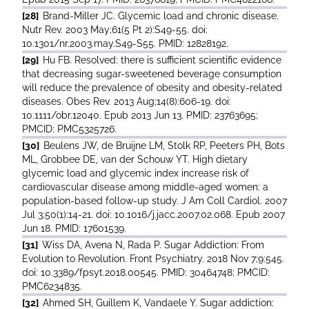
[28]
Brand-Miller JC. Glycemic load and chronic disease.
Nutr Rev. 2003 May;61(5 Pt 2):S49-55. doi:
10.1301/nr.2003.may.S49-S55. PMID: 12828192.
[29]
Hu FB. Resolved: there is sufficient scientific evidence
that decreasing sugar-sweetened beverage consumption
will reduce the prevalence of obesity and obesity-related
diseases. Obes Rev. 2013 Aug;14(8):606-19. doi:
10.1111/obr.12040. Epub 2013 Jun 13. PMID: 23763695;
PMCID: PMC5325726.
[30]
Beulens JW, de Bruijne LM, Stolk RP, Peeters PH, Bots
ML, Grobbee DE, van der Schouw YT. High dietary
glycemic load and glycemic index increase risk of
cardiovascular disease among middle-aged women: a
population-based follow-up study. J Am Coll Cardiol. 2007
Jul 3;50(1):14-21. doi: 10.1016/j.jacc.2007.02.068. Epub 2007
Jun 18. PMID: 17601539.
[31]
Wiss DA, Avena N, Rada P. Sugar Addiction: From
Evolution to Revolution. Front Psychiatry. 2018 Nov 7;9:545.
doi: 10.3389/fpsyt.2018.00545. PMID: 30464748; PMCID:
PMC6234835.
[32]
Ahmed SH, Guillem K, Vandaele Y. Sugar addiction: