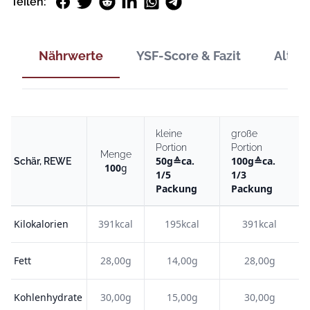
Facebook
Twitter
Reddit
LinkedIn
WhatsApp
Telegram
Teilen:
Nährwerte
YSF-Score & Fazit
Alter
kleine
große
Portion
Portion
Menge
50
g
≙
ca.
100
g
≙
ca.
Schär, REWE
100
g
1/5
1/3
Packung
Packung
Kilokalorien
391kcal
195kcal
391kcal
Fett
28,00g
14,00g
28,00g
Kohlenhydrate
30,00g
15,00g
30,00g