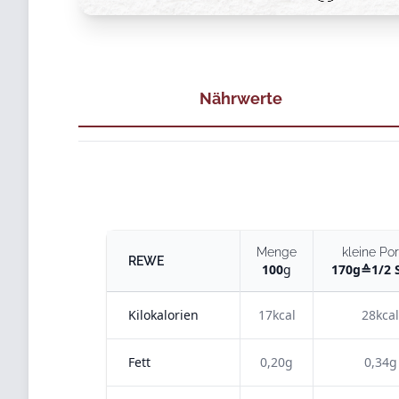
Nährwerte
Menge
kleine Por
REWE
100
g
170
g
≙
1/2 
Kilokalorien
17kcal
28kcal
Fett
0,20g
0,34g