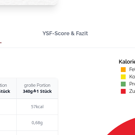
YSF-Score & Fazit
Kalori
Fe
Ko
Pr
tion
große Portion
Stück
340
g
≙
1 Stück
Zu
57kcal
0,68g