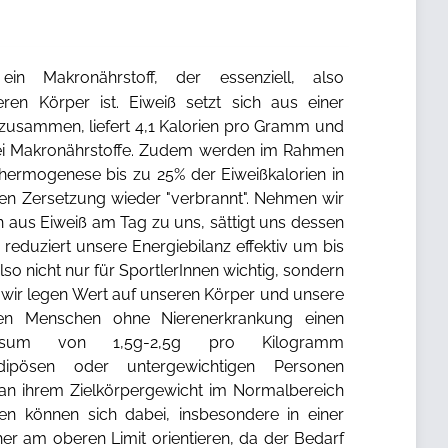
in Makronährstoff, der essenziell, also
ren Körper ist. Eiweiß setzt sich aus einer
zusammen, liefert 4,1 Kalorien pro Gramm und
drei Makronährstoffe. Zudem werden im Rahmen
hermogenese bis zu 25% der Eiweißkalorien in
n Zersetzung wieder "verbrannt". Nehmen wir
n aus Eiweiß am Tag zu uns, sättigt uns dessen
reduziert unsere Energiebilanz effektiv um bis
also nicht nur für SportlerInnen wichtig, sondern
t wir legen Wert auf unseren Körper und unsere
len Menschen ohne Nierenerkrankung einen
onsum von 1,5g-2,5g pro Kilogramm
dipösen oder untergewichtigen Personen
 an ihrem Zielkörpergewicht im Normalbereich
nnen können sich dabei, insbesondere in einer
eher am oberen Limit orientieren, da der Bedarf