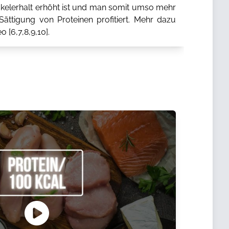
elerhalt erhöht ist und man somit umso mehr
ättigung von Proteinen profitiert. Mehr dazu
o [
6
,
7
,
8
,
9
,
10
].