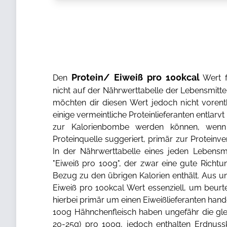
Protein/ Eiweiß pro 100kcal
Den
Wert f
nicht auf der Nährwerttabelle der Lebensmitt
möchten dir diesen Wert jedoch nicht vorent
einige vermeintliche Proteinlieferanten entlarv
zur Kalorienbombe werden können, wen
Proteinquelle suggeriert, primär zur Protein
In der Nährwerttabelle eines jeden Lebensmi
"Eiweiß pro 100g", der zwar eine gute Richtun
Bezug zu den übrigen Kalorien enthält. Aus uns
Eiweiß pro 100kcal Wert essenziell, um beurt
hierbei primär um einen Eiweißlieferanten han
100g Hähnchenfleisch haben ungefähr die gle
20-25g) pro 100g, jedoch enthalten Erdnuss