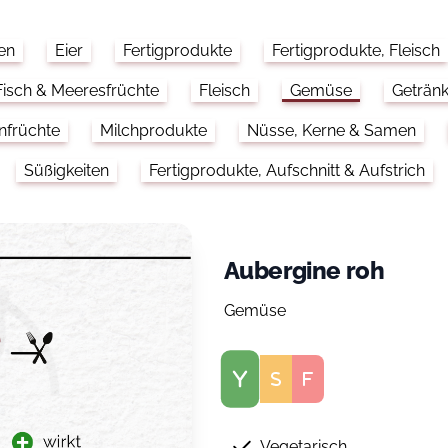
en
Eier
Fertigprodukte
Fertigprodukte, Fleisch
Fisch & Meeresfrüchte
Fleisch
Gemüse
Geträn
nfrüchte
Milchprodukte
Nüsse, Kerne & Samen
Süßigkeiten
Fertigprodukte, Aufschnitt & Aufstrich
Aubergine roh
Gemüse
Score
Vegetarisch