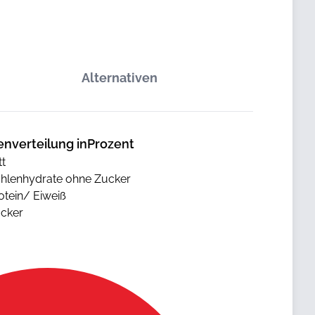
Alternativen
enverteilung inProzent
tt
hlenhydrate ohne Zucker
otein/ Eiweiß
cker