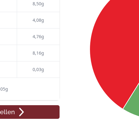
8,50g
4,08g
4,76g
8,16g
0,03g
,05g
ellen