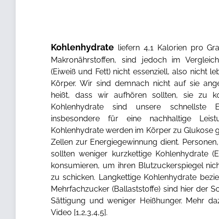
Kohlenhydrate
liefern 4,1 Kalorien pro 
Makronährstoffen, sind jedoch im Verglei
(Eiweiß und Fett) nicht essenziell, also nicht
Körper. Wir sind demnach nicht auf sie ang
heißt, dass wir aufhören sollten, sie zu k
Kohlenhydrate sind unsere schnellste 
insbesondere für eine nachhaltige Leistun
Kohlenhydrate werden im Körper zu Glukose g
Zellen zur Energiegewinnung dient. Personen,
sollten weniger kurzkettige Kohlenhydrate (
konsumieren, um ihren Blutzuckerspiegel nich
zu schicken. Langkettige Kohlenhydrate bezi
Mehrfachzucker (Ballaststoffe) sind hier der S
Sättigung und weniger Heißhunger. Mehr da
Video [
1
,
2
,
3
,
4
,
5
].