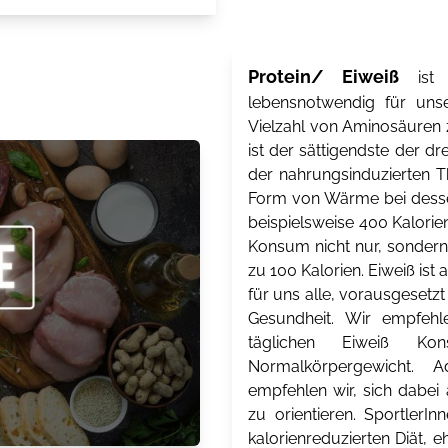
Protein/ Eiweiß
ist e
lebensnotwendig für unse
Vielzahl von Aminosäuren 
ist der sättigendste der 
der nahrungsinduzierten T
Form von Wärme bei desse
beispielsweise 400 Kalorie
Konsum nicht nur, sondern 
zu 100 Kalorien. Eiweiß ist 
für uns alle, vorausgesetz
Gesundheit. Wir empfeh
täglichen Eiweiß K
Normalkörpergewicht. A
empfehlen wir, sich dabei
zu orientieren. SportlerI
kalorienreduzierten Diät, 