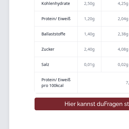
Kohlenhydrate
2,50g
4,25g
Protein/ Eiweiß
1,20g
2,04g
Ballaststoffe
1,40g
2,38g
Zucker
2,40g
4,08g
Salz
0,01g
0,02g
Protein/ Eiweiß
7
pro 100kcal
Hier kannst du
Fragen
st